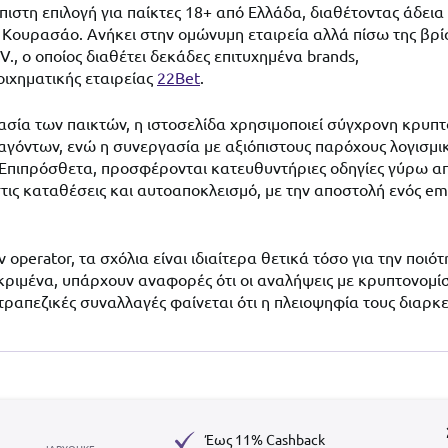
όπιστη επιλογή για παίκτες 18+ από Ελλάδα, διαθέτοντας άδεια
υ Κουρασάο. Ανήκει στην ομώνυμη εταιρεία αλλά πίσω της βρί
V., ο οποίος διαθέτει δεκάδες επιτυχημένα brands,
ιχηματικής εταιρείας
22Bet
.
τασία των παικτών, η ιστοσελίδα χρησιμοποιεί σύγχρονη κρυ
αγόντων, ενώ η συνεργασία με αξιόπιστους παρόχους λογισμι
α. Επιπρόσθετα, προσφέρονται κατευθυντήριες οδηγίες γύρω α
τις καταθέσεις και αυτοαποκλεισμό, με την αποστολή ενός ema
 operator, τα σχόλια είναι ιδιαίτερα θετικά τόσο για την ποιό
κεκριμένα, υπάρχουν αναφορές ότι οι αναλήψεις με κρυπτονομ
τραπεζικές συναλλαγές φαίνεται ότι η πλειοψηφία τους διαρκε
Έως 11% Cashback