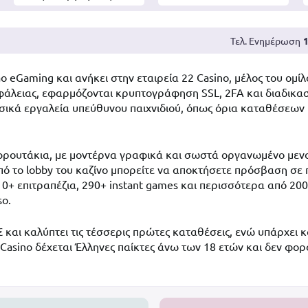
Τελ. Ενημέρωση
ao eGaming και ανήκει στην εταιρεία 22 Casino, μέλος του ομί
ασφάλειας, εφαρμόζονται κρυπτογράφηση SSL, 2FA και διαδικα
σικά εργαλεία υπεύθυνου παιχνιδιού, όπως όρια καταθέσεων 
ρουτάκια, με μοντέρνα γραφικά και σωστά οργανωμένο μενο
από το lobby του καζίνο μπορείτε να αποκτήσετε πρόσβαση σε
10+ επιτραπέζια, 290+ instant games και περισσότερα από 200 
so.
και καλύπτει τις τέσσερις πρώτες καταθέσεις, ενώ υπάρχει κ
asino δέχεται Έλληνες παίκτες άνω των 18 ετών και δεν φορ