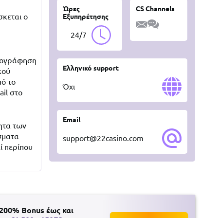
Ώρες
CS Channels
σκεται ο
Εξυπηρέτησης
24/7
πτογράφηση
Ελληνικό support
κού
πό το
Όχι
il στο
Email
τητα των
ίσματα
support@22casino.com
ί περίπου
200% Bonus έως και