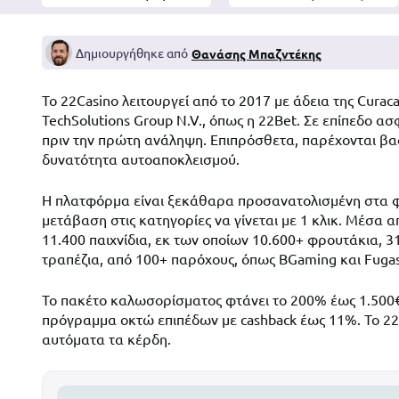
Δημιουργήθηκε από
Θανάσης Μπαζντέκης
Το 22Casino λειτουργεί από το 2017 με άδεια της Curac
TechSolutions Group N.V., όπως η 22Bet. Σε επίπεδο 
πριν την πρώτη ανάληψη. Επιπρόσθετα, παρέχονται βα
δυνατότητα αυτοαποκλεισμού.
Η πλατφόρμα είναι ξεκάθαρα προσανατολισμένη στα φ
μετάβαση στις κατηγορίες να γίνεται με 1 κλικ. Μέσα 
11.400 παιχνίδια, εκ των οποίων 10.600+ φρουτάκια, 3
τραπέζια, από 100+ παρόχους, όπως BGaming και Fuga
Το πακέτο καλωσορίσματος φτάνει το 200% έως 1.500€ 
πρόγραμμα οκτώ επιπέδων με cashback έως 11%. Το 22C
αυτόματα τα κέρδη.