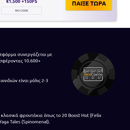
€1.500 +150FS
ΠΑΙΞΕ ΤΩΡΑ
NO CODE
λατφόρμα συνεργάζεται με
ροσφέροντας 10.600+
χνιδιών είναι μόλις 2-3
ό κλασικά φρουτάκια όπως το 20 Boost Hot (Felix
aga Tales (Spinomenal).