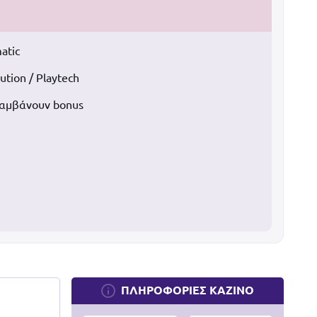
atic
ution / Playtech
λαμβάνουν bonus
ΠΛΗΡΟΦΟΡΙΕΣ ΚΑΖΙΝΟ