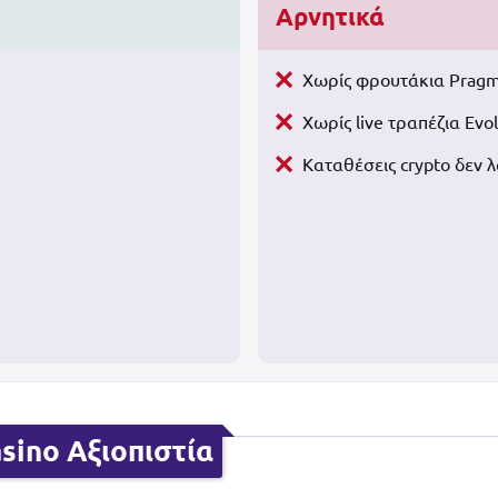
Αρνητικά
Χωρίς φρουτάκια Pragm
Χωρίς live τραπέζια Evol
Καταθέσεις crypto δεν 
sino Αξιοπιστία