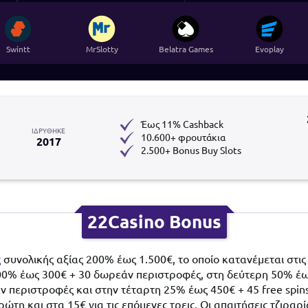
Swintt
MrSlotty
Belatra Games
Evoplay
Έως 11% Cashback
ΙΔΡΥΘΗΚΕ
10.600+ φρουτάκια
2017
2.500+ Bonus Buy Slots
22Casino Bonus
ς
συνολικής αξίας 200% έως 1.500€, το οποίο κατανέμεται στις
100% έως 300€ + 30 δωρεάν περιστροφές, στη δεύτερη 50% έ
άν περιστροφές και στην τέταρτη 25% έως 450€ + 45 free spins
ώτη και στα 15€ για τις επόμενες τρεις. Οι απαιτήσεις τζιραρ