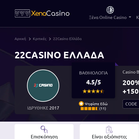
Ξένα Online Casino
Κ
Αρχική
Κριτικές
22Casino Ελλάδα
22CASINO ΕΛΛΆΔΑ
Casino 
ΒΑΘΜΟΛΟΓΙΑ
4.5/5
200%
+150
CODE
Ψηφίστε Εδώ
ΙΔΡΥΘΗΚΕ
2017
(
11
)
Επισκόπηση
Είναι αξιόπιστο;