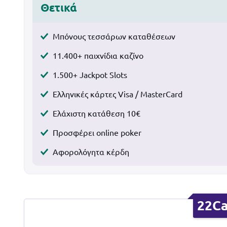
Θετικά
Μπόνους τεσσάρων καταθέσεων
11.400+ παιχνίδια καζίνο
1.500+ Jackpot Slots
Ελληνικές κάρτες Visa / MasterCard
Ελάχιστη κατάθεση 10€
Προσφέρει online poker
Αφορολόγητα κέρδη
22Ca