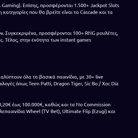
A Gaming). Επίσης, προσφέρονται 1.500+ Jackpot Slots
 κατηγορίες που θα βρείτε είναι τα Cascade και τα
ών. Συγκεκριμένα, προσφέρονται 100+ RNG ρουλέτες,
. Τέλος, στην ενότητα των instant games
αλύπτουν όλα τα βασικά παιχνίδια, με 30+ live
ογές όπως Teen Patti, Dragon Tiger, Sic Bo / Xoc Dia
0,20€ έως 100.000€, καθώς και τα No Commission
λεπαιχνίδια Wheel (TV Bet), Ultimate Flip (Ezugi) και