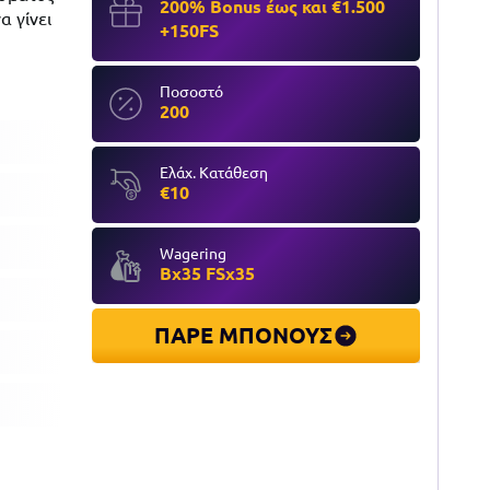
200% Bonus έως και
€1.500
α γίνει
+150FS
Ποσοστό
200
Ελάχ. Κατάθεση
€10
Wagering
Bx35 FSx35
ΠΑΡΕ ΜΠΟΝΟΥΣ