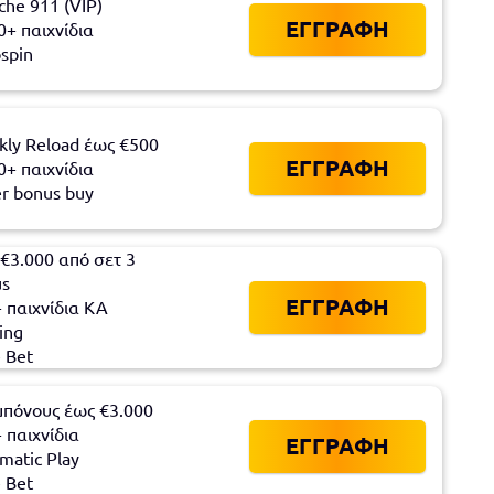
che 911 (VIP)
ΕΓΓΡΑΦΗ
0+ παιχνίδια
spin
ly Reload έως €500
ΕΓΓΡΑΦΗ
0+ παιχνίδια
r bonus buy
€3.000 από σετ 3
us
ΕΓΓΡΑΦΗ
 παιχνίδια KA
ing
 Bet
μπόνους έως €3.000
 παιχνίδια
ΕΓΓΡΑΦΗ
matic Play
 Bet