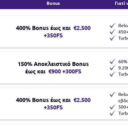
Bonus
Γιατί
Relo
400% Bonus έως και
€2.500
450+
+350FS
Turb
60%
150% Αποκλειστικό Bonus
9.20
έως και
€900 +300FS
Turb
Relo
400% Bonus έως και
€2.500
εβδ
+350FS
500+
Turb