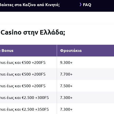
Παίκτες στα Καζίνο από Κινητό;
FAQ
 Casino στην Ελλάδα;
 Bonus
Φρουτάκια
us έως και €500 +200FS
9.300+
us έως και €500 +200FS
7.700+
us έως και €500 +200FS
7.500+
us έως και €2.500 +300FS
7.300+
us έως και €2.500 +350FS
7.300+