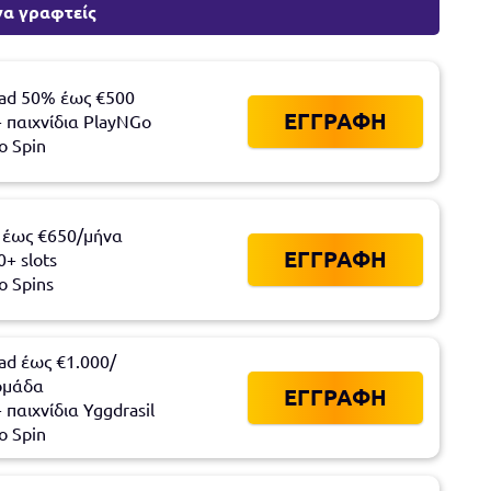
 να γραφτείς
ad 50% έως €500
ΕΓΓΡΑΦΗ
 παιχνίδια PlayNGo
o Spin
 έως €650/μήνα
ΕΓΓΡΑΦΗ
0+ slots
o Spins
ad έως €1.000/
ομάδα
ΕΓΓΡΑΦΗ
 παιχνίδια Yggdrasil
o Spin