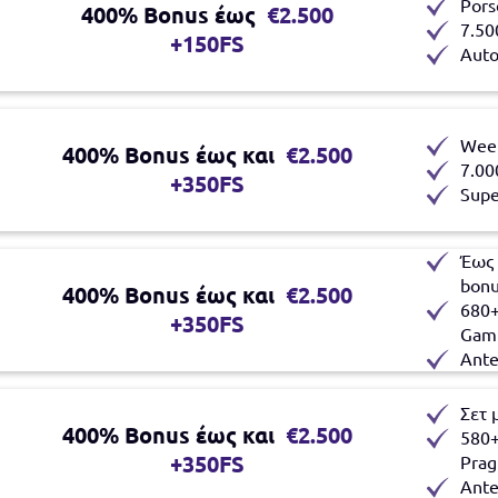
Pors
400% Bonus έως
€2.500
7.50
+150FS
Auto
Week
400% Bonus έως και
€2.500
7.00
+350FS
Supe
Έως 
bon
400% Bonus έως και
€2.500
680+
+350FS
Gam
Ante
Σετ 
400% Bonus έως και
€2.500
580+
+350FS
Prag
Ante