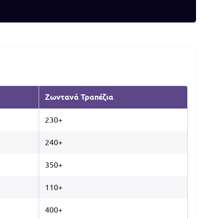
Ζωντανά Τραπέζια
230+
240+
350+
110+
400+