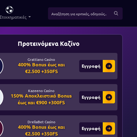
 Στοιχηματικές
Προτεινόμενα Καζίνο
Grattiano Casino
400% Bonus έως και
Εγγραφή
€2.500 +350FS
Kazeeno Casino
150% Αποκλειστικό Bonus
Εγγραφή
έως και
€900 +300FS
DrellaBet Casino
400% Bonus έως και
Εγγραφή
€2.500 +350FS