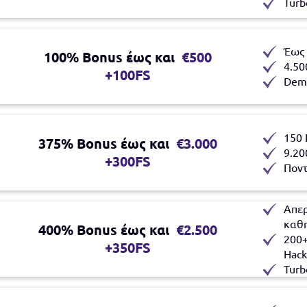
Turb
Έως 
100% Bonus έως και
€500
4.50
+100FS
Demo
150 
375% Bonus έως και
€3.000
9.20
+300FS
Ποντ
Απερ
καθη
400% Bonus έως και
€2.500
200
+350FS
Hac
Turb