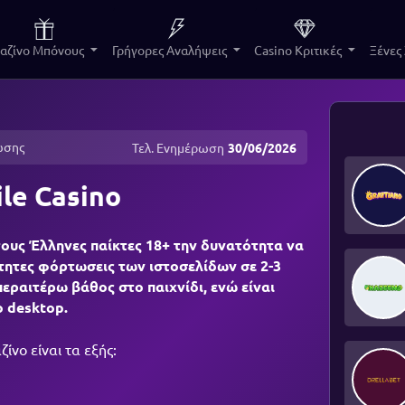
αζίνο Μπόνους
Γρήγορες Αναλήψεις
Casino Κριτικές
Ξένες
ωσης
Τελ. Ενημέρωση
30/06/2026
le Casino
ους Έλληνες παίκτες 18+ την δυνατότητα να
ύτητες φόρτωσεις των ιστοσελίδων σε 2-3
περαιτέρω βάθος στο παιχνίδι, ενώ είναι
ο desktop.
νο είναι τα εξής: