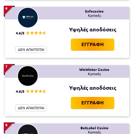
6
Safecasino
Κριτικές
Υψηλές αποδόσεις
4.6/5
ΕΓΓΡΑΦΗ
ΔΕΝ ΑΠΑΙΤΕΙΤΑΙ
7
WinWinter Casino
Κριτικές
Υψηλές αποδόσεις
4.6/5
ΕΓΓΡΑΦΗ
ΔΕΝ ΑΠΑΙΤΕΙΤΑΙ
8
BetLabel Casino
Κριτικές