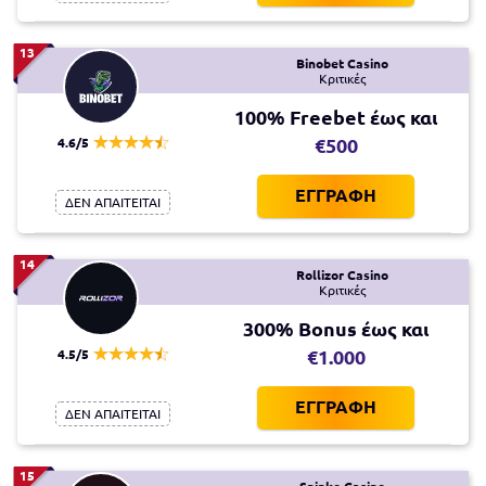
13
Binobet Casino
Κριτικές
100% Freebet έως και
4.6/5
€500
ΕΓΓΡΑΦΗ
ΔΕΝ ΑΠΑΙΤΕΙΤΑΙ
14
Rollizor Casino
Κριτικές
300% Bonus έως και
4.5/5
€1.000
ΕΓΓΡΑΦΗ
ΔΕΝ ΑΠΑΙΤΕΙΤΑΙ
15