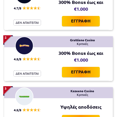
300% Bonus έως και
4.7/5
€1.000
ΕΓΓΡΑΦΗ
ΔΕΝ ΑΠΑΙΤΕΙΤΑΙ
2
Grattiano Casino
Κριτικές
300% Bonus έως και
4.5/5
€1.000
ΕΓΓΡΑΦΗ
ΔΕΝ ΑΠΑΙΤΕΙΤΑΙ
3
Kazeeno Casino
Κριτικές
Υψηλές αποδόσεις
4.5/5