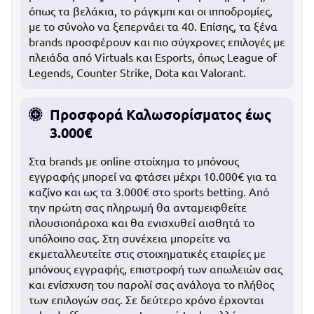
όπως τα βελάκια, το ράγκμπι και οι ιπποδρομίες,
με το σύνολο να ξεπερνάει τα 40. Επίσης, τα ξένα
brands προσφέρουν και πιο σύγχρονες επιλογές με
πλειάδα από Virtuals και Esports, όπως League of
Legends, Counter Strike, Dota και Valorant.
Προσφορά Καλωσορίσματος έως
3.000€
Στα brands με online στοίχημα το μπόνους
εγγραφής μπορεί να φτάσει μέχρι 10.000€ για τα
καζίνο και ως τα 3.000€ στο sports betting. Από
την πρώτη σας πληρωμή θα ανταμειφθείτε
πλουσιοπάροχα και θα ενισχυθεί αισθητά το
υπόλοιπο σας. Στη συνέχεια μπορείτε να
εκμεταλλευτείτε στις στοιχηματικές εταιρίες με
μπόνους εγγραφής, επιστροφή των απωλειών σας
και ενίσχυση του παρολί σας ανάλογα το πλήθος
των επιλογών σας. Σε δεύτερο χρόνο έρχονται