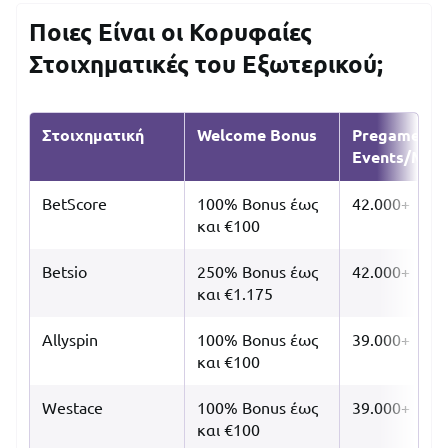
Ποιες Είναι οι Κορυφαίες
Στοιχηματικές του Εξωτερικού;
Στοιχηματική
Welcome Bonus
Pregame
Events/Μήν
BetScore
100% Bonus έως
42.000+
και €100
Betsio
250% Bonus έως
42.000+
και €1.175
Allyspin
100% Bonus έως
39.000+
και €100
Westace
100% Bonus έως
39.000+
και €100