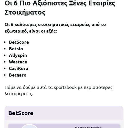
Οι 6 Πιο Αξιόπιστες Ξένες Εταιρίες
Στοιχήματος
Οι 6 καλύτερες στοιχηματικές εταιρείες από το
εξωτερικό, είναι οι εξής:
BetScore
Betsio
Allyspin
Westace
CasiKora
Betnaro
Πάμε να δούμε αυτά τα sportsbook με περισσότερες
λεπτομέρειες.
BetScore
BetScore Casino