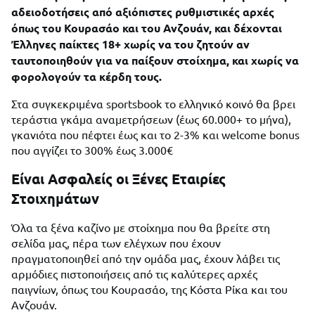
αδειοδοτήσεις από αξιόπιστες ρυθμιστικές αρχές
όπως του Κουρασάο και του Ανζουάν, και δέχονται
Έλληνες παίκτες 18+ χωρίς να του ζητούν αν
ταυτοποιηθούν για να παίξουν στοίχημα, και χωρίς να
φορολογούν τα κέρδη τους.
Στα συγκεκριμένα sportsbook το ελληνικό κοινό θα βρει
τεράστια γκάμα αναμετρήσεων (έως 60.000+ το μήνα),
γκανιότα που πέφτει έως και το 2-3% και welcome bonus
που αγγίζει το 300% έως 3.000€
Είναι Ασφαλείς οι Ξένες Εταιρίες
Στοιχημάτων
Όλα τα ξένα καζίνο με στοίχημα που θα βρείτε στη
σελίδα μας, πέρα των ελέγχων που έχουν
πραγματοποιηθεί από την ομάδα μας, έχουν λάβει τις
αρμόδιες πιστοποιήσεις από τις καλύτερες αρχές
παιγνίων, όπως του Κουρασάο, της Κόστα Ρίκα και του
Ανζουάν.