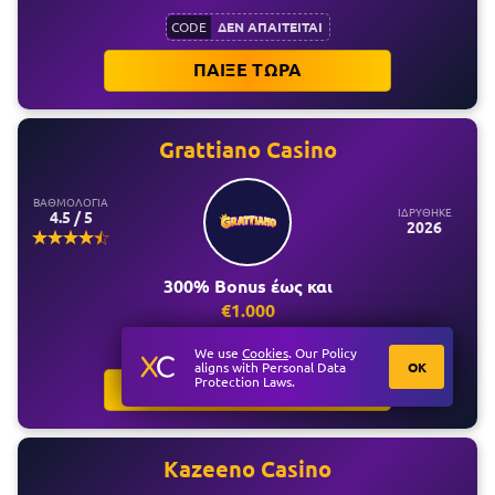
ΔΕΝ ΑΠΑΙΤΕΙΤΑΙ
CODE
ΠΑΙΞΕ ΤΩΡΑ
Grattiano Casino
ΒΑΘΜΟΛΟΓΙΑ
ΙΔΡΥΘΗΚΕ
4.5 / 5
2026
300% Bonus έως και
€1.000
ΔΕΝ ΑΠΑΙΤΕΙΤΑΙ
CODE
We use
Cookies
. Our Policy
OK
aligns with Personal Data
Protection Laws.
ΠΑΙΞΕ ΤΩΡΑ
Kazeeno Casino