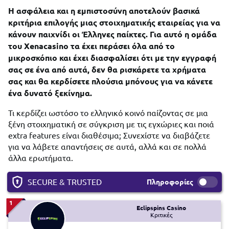
Η ασφάλεια και η εμπιστοσύνη αποτελούν βασικά
κριτήρια επιλογής μιας στοιχηματικής εταιρείας για να
κάνουν παιχνίδι οι Έλληνες παίκτες. Για αυτό η ομάδα
του Xenacasino τα έχει περάσει όλα από το
μικροσκόπιο και έχει διασφαλίσει ότι με την εγγραφή
σας σε ένα από αυτά, δεν θα ρισκάρετε τα χρήματα
σας και θα κερδίσετε πλούσια μπόνους για να κάνετε
ένα δυνατό ξεκίνημα.
Τι κερδίζει ωστόσο το ελληνικό κοινό παίζοντας σε μια
ξένη στοιχηματική σε σύγκριση με τις εγχώριες και ποιά
extra features είναι διαθέσιμα; Συνεχίστε να διαβάζετε
για να λάβετε απαντήσεις σε αυτά, αλλά και σε πολλά
άλλα ερωτήματα.
Switch
SECURE & TRUSTED
Πληροφορίες
Mobile
1
Eclipspins Casino
Κριτικές