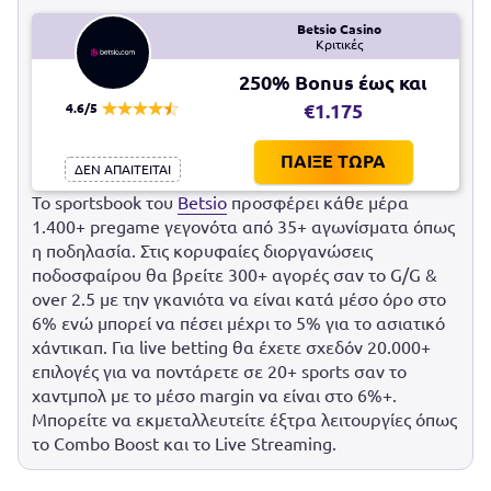
Betsio Casino
Κριτικές
250% Bonus έως και
4.6/5
€1.175
ΠΑΙΞΕ ΤΩΡΑ
ΔΕΝ ΑΠΑΙΤΕΙΤΑΙ
Το sportsbook του
Betsio
προσφέρει κάθε μέρα
1.400+ pregame γεγονότα από 35+ αγωνίσματα όπως
η ποδηλασία. Στις κορυφαίες διοργανώσεις
ποδοσφαίρου θα βρείτε 300+ αγορές σαν το G/G &
over 2.5 με την γκανιότα να είναι κατά μέσο όρο στο
6% ενώ μπορεί να πέσει μέχρι το 5% για το ασιατικό
χάντικαπ. Για live betting θα έχετε σχεδόν 20.000+
επιλογές για να ποντάρετε σε 20+ sports σαν το
χαντμπολ με το μέσο margin να είναι στο 6%+.
Μπορείτε να εκμεταλλευτείτε έξτρα λειτουργίες όπως
το Combo Boost και το Live Streaming.