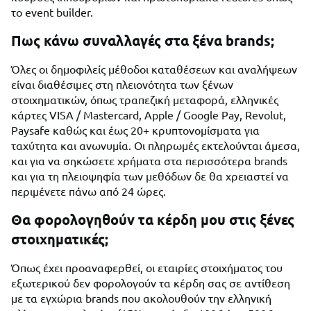
το event builder.
Πως κάνω συναλλαγές στα ξένα brands;
Όλες οι δημοφιλείς μέθοδοι καταθέσεων και αναλήψεων
είναι διαθέσιμες στη πλειονότητα των ξένων
στοιχηματικών, όπως τραπεζική μεταφορά, ελληνικές
κάρτες VISA / Mastercard, Apple / Google Pay, Revolut,
Paysafe καθώς και έως 20+ κρυπτονομίσματα για
ταχύτητα και ανωνυμία. Οι πληρωμές εκτελούνται άμεσα,
και για να σηκώσετε χρήματα στα περισσότερα brands
και για τη πλειοψηφία των μεθόδων δε θα χρειαστεί να
περιμένετε πάνω από 24 ώρες.
Θα φορολογηθούν τα κέρδη μου στις ξένες
στοιχηματικές;
Όπως έχει προαναφερθεί, οι εταιρίες στοιχήματος του
εξωτερικού δεν φορολογούν τα κέρδη σας σε αντίθεση
με τα εγχώρια brands που ακολουθούν την ελληνική