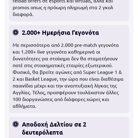
reload offers σε esports και virtuals, αλλά και
promos οπως η πρόωρη πληρωμή στα 2 γκολ
διαφορά.
2.000+ Ημερήσια Γεγονότα
Με περισσότερα από 2.000 pre-match γεγονότα
και 1.200+ live γεγονότα καθημερινά οι
δυνατότητες για στοίχημα δεν θα σταματήσουν
ποτέ στις στοιχηματικές εταιρίες εξωτερικού.
Φυσικά, θα βρείτε αγώνες από Super League 1 &
2 και Basket League, την ώρα που είναι διαθέσιμα
παιχνίδια μέχρι και την αναπτυξιακή λίγκας της
Αγγλίας. Τέλος, προσφέρουν τουλάχιστον άλλες
100 διοργανώσεις από διάφορες χώρες και
αθλήματα.
Αποδοχή Δελτίου σε 2
δευτερόλεπτα