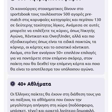
Οι καινούργιες στοιχηματικες δίνουν στο
sportsbook τους τουλάχιστον 500 αγορές pre-
match στις κορυφαίες κατηγορίες και περίπου 130
σε δεύτερης ταχύτητας λίγκες. Ανάμεσα σε αυτές
μπορείτε να επιλέξετε τις κύριες, όπως Νικητής
Αγώνα, Χάντικαπ και Over/Under, αλλά και πιο
εξειδικευμένες όπως είναι τα ειδικά παικτών, τα
κόρνερ, οι κάρτες και το ασιατικό χάντικαπ.
Ακόμα, στο live ανοίγουν 50+ επιπλέον επιλογές
για να ποντάρετε στον επόμενο σκόρερ, στον
παίκτη που θα δεχθεί την επόμενη κάρτα και ποιο
θα είναι το αποτέλεσμα του υπόλοιπου αγώνα.
40+ Αθλήματα
Οι Έλληνες παίκτες θα έχουν στη διάθεση τους για
να παίξουν, τα αθλήματα που έχουν την
μεγαλύτερη απήχηση στη χώρα (ποδόσφαιρο,
μπάσκετ, τένις) και αρκετά λιγότερο δημοφιλή,