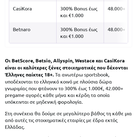
CasiKora
300% Bonus έως
48.000+
και €1.000
Betnaro
300% Bonus έως
48.000+
και €1.000
Οι BetScore, Betsio, Allyspin, Westace και CasiKora
είναι οι καλύτερες ξένες στοιχηματικές που δέχονται
Έλληνες παίκτες 18+.
Τα ανωτέρω sportsbook,
υποδέχονται το ελληνικό κοινό με πλούσια δώρα
γνωριμίας που φτάνουν το 300% έως 1.000€, 42.000+
pregame αγορές κάθε μήνα και κέρδη τα οποία
υπόκεινται σε μηδενική φορολογία.
Στη συνέχεια θα δούμε σε μεγαλύτερο βάθος τη κάθε μια
από αυτές τις στοιχηματικές εταιρίες με έδρα εκτός
Ελλάδας.