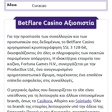
Άδεια
Curacao
Betflare Casino Αξιοπιστία
Για την προστασία των συναλλαγών και των
προσωπικών σας δεδομένων, το Betflare Casino
χρησιμοποιεί κρυπτογράφηση SSL 3 128-bit,
διασφαλίζοντας ότι όλες οι πληροφορίες των παικτών
παραμένουν απόρρητες. Η ιδιοκτήτρια εταιρεία του
καζίνο, Fortuna Games N.V., συνεργάζεται με την
Productlux Ltd., ένα αναγνωρισμένο
χρηματοπιστωτικό ίδρυμα, παρέχοντας ένα επιπλέον
επίπεδο ασφαλείας στις συναλλαγές.
Ο μητρικός όμιλος που διαχειρίζεται το site είναι
υπεύθυνος για τη λειτουργία και άλλων επιτυχημένων
brands, όπως τα
Casikora
, Allspins και
Spintado
. Όλα
τα brands της εταιρίας λειτουργούν υπό την άδεια της
Επιτροπής Παιγνίων του Κουρασάο, προσφέροντας