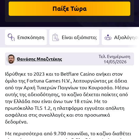
Παίξε Τώρα
Επισκόπηση
Είναι αξιόπιστο;
Αξιολόγησ
Τελ. Ενημέρωση
Θανάσης Μπαζντέκης
14/05/2026
Ιδρύθηκε το 2023 και το Betflare Casino ανήκει στον
όμιλο της Fortuna Games N.V., λειτουργώντας με άδεια
από την Αρχή Τυχερών Παιγνίων του Κουρασάο. Μέσω
αυτής της αδειοδότησης, το καζίνο δέχεται παίκτες από
την Ελλάδα που είναι άνω των 18 ετών. Με το
πρωτόκολλο TLS 1.2, η πλατφόρμα εγγυάται απόλυτη
ασφάλεια στις συναλλαγές και στα προσωπικά
δεδομένα.
Με περισσότερα από 9.700 παιχνίδια, το καζίνο διαθέτει