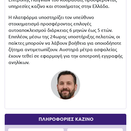
υπηρεσίες καζίνο και στοιχήματος στην Ελλάδα.
Η πλατφόρμα υποστηρίζει τον υπεύθυνο
στοιχηματισμό προσφέροντας επιλογές
αυτοαποκλεισμού διάρκειας 6 μηνών έως 5 ετών.
Επιπλέον, μέσω της 24ωρης υποστήριξης πελατών, οι
παίκτες μπορούν να λάβουν βοήθεια για οποιοδήποτε
ζήτημα αντιμετωπίζουν. Αυστηρά μέτρα ασφαλείας
έχουν τεθεί σε εφαρμογή για την αποτροπή εγγραφής
ανηλίκων.
ΠΛΗΡΟΦΟΡΙΕΣ ΚΑΖΙΝΟ