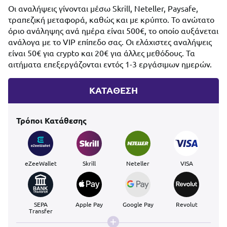
Οι αναλήψεις γίνονται μέσω Skrill, Neteller, Paysafe,
τραπεζική μεταφορά, καθώς και με κρύπτο. Το ανώτατο
όριο ανάληψης ανά ημέρα είναι 500€, το οποίο αυξάνεται
ανάλογα με το VIP επίπεδο σας. Οι ελάχιστες αναλήψεις
είναι 50€ για crypto και 20€ για άλλες μεθόδους. Τα
αιτήματα επεξεργάζονται εντός 1-3 εργάσιμων ημερών.
ΚΑΤΑΘΕΣΗ
Τρόποι Κατάθεσης
eZeeWallet
Skrill
Neteller
VISA
SEPA
Apple Pay
Google Pay
Revolut
Transfer