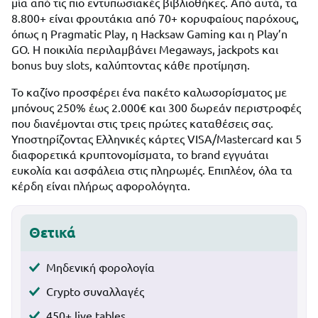
μία από τις πιο εντυπωσιακές βιβλιοθήκες. Από αυτά, τα
8.800+ είναι φρουτάκια από 70+ κορυφαίους παρόχους,
όπως η Pragmatic Play, η Hacksaw Gaming και η Play’n
GO. Η ποικιλία περιλαμβάνει Megaways, jackpots και
bonus buy slots, καλύπτοντας κάθε προτίμηση.
Το καζίνο προσφέρει ένα πακέτο καλωσορίσματος με
μπόνους 250% έως 2.000€ και 300 δωρεάν περιστροφές
που διανέμονται στις τρεις πρώτες καταθέσεις σας.
Υποστηρίζοντας Ελληνικές κάρτες VISA/Mastercard και 5
διαφορετικά κρυπτονομίσματα, το brand εγγυάται
ευκολία και ασφάλεια στις πληρωμές. Επιπλέον, όλα τα
κέρδη είναι πλήρως αφορολόγητα.
Θετικά
Μηδενική φορολογία
Crypto συναλλαγές
450+ live tables