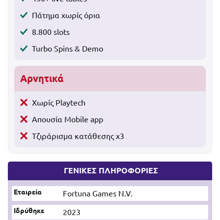
Πάτημα χωρίς όρια
8.800 slots
Turbo Spins & Demo
Αρνητικά
Χωρίς Playtech
Απουσία Mobile app
Τζιράρισμα κατάθεσης x3
ΓΕΝΙΚΕΣ ΠΛΗΡΟΦΟΡΙΕΣ
Εταιρεία
Fortuna Games N.V.
Ιδρύθηκε
2023