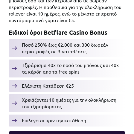
μπόνους όσο και των κερδών από τις δωρεάν
περιστροφές. Η προθεσμία για την ολοκλήρωση του
rollover είναι 10 ημέρες, ενώ το μέγιστο επιτρεπτό
ποντάρισμα ανά γύρο είναι €5.
Ειδικοί όροι Betflare Casino Bonus
Ποσό 250% έως €2.000 και 300 δωρεάν
περιστροφές σε 3 καταθέσεις
Τζιράρισμα 40x το ποσό του μπόνους και 40x
τα κέρδη απο τα free spins
Ελάχιστη Κατάθεση €25
Χρειάζονται 10 ημέρες για την ολοκλήρωση
του τζιραρίσματος
Επιλέγεται πριν την κατάθεση