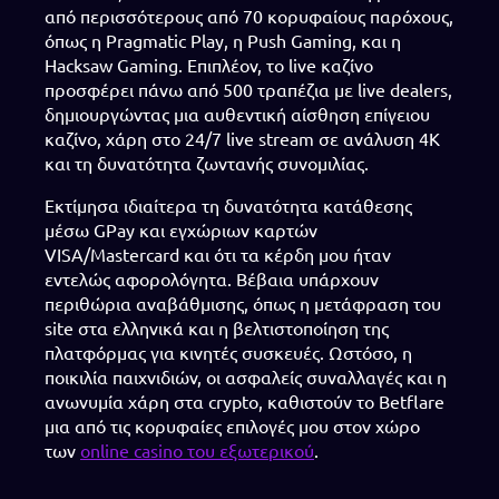
από περισσότερους από 70 κορυφαίους παρόχους,
όπως η Pragmatic Play, η Push Gaming, και η
Hacksaw Gaming. Επιπλέον, το live καζίνο
προσφέρει πάνω από 500 τραπέζια με live dealers,
δημιουργώντας μια αυθεντική αίσθηση επίγειου
καζίνο, χάρη στο 24/7 live stream σε ανάλυση 4K
και τη δυνατότητα ζωντανής συνομιλίας.
Εκτίμησα ιδιαίτερα τη δυνατότητα κατάθεσης
μέσω GPay και εγχώριων καρτών
VISA/Mastercard και ότι τα κέρδη μου ήταν
εντελώς αφορολόγητα. Βέβαια υπάρχουν
περιθώρια αναβάθμισης, όπως η μετάφραση του
site στα ελληνικά και η βελτιστοποίηση της
πλατφόρμας για κινητές συσκευές. Ωστόσο, η
ποικιλία παιχνιδιών, οι ασφαλείς συναλλαγές και η
ανωνυμία χάρη στα crypto, καθιστούν το Betflare
μια από τις κορυφαίες επιλογές μου στον χώρο
των
online casino του εξωτερικού
.