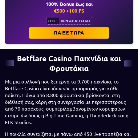
100% Bonus έως και
€500 +100 FS
ΔΕΝ ΑΠΑΙΤΕΙΤΑΙ
CODE
ΠΑΙΞΕ ΤΩΡΑ
Betflare Casino Παιχνίδια και
Φρουτάκια
Με μια συλλογή που ξεπερνά τα 9.700 παιχνίδια, το
Betflare Casino είναι ιδανικός προορισμός για κάθε
παίκτη. Πάνω από 8.800 φρουτάκια βρίσκονται στη
διάθεσή σας, χάρη στη συνεργασία με περισσότερους
από 70 παρόχους, συμπεριλαμβανομένων κορυφαίων
εταιρειών όπως η Big Time Gaming, η Thunderkick και η
ELK Studios.
Η ποικλία συνεχίζεται με πάνω από 450 live τραπέζια και