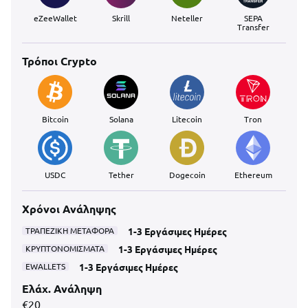
eZeeWallet
Skrill
Neteller
SEPA
Transfer
Τρόποι Crypto
Bitcoin
Solana
Litecoin
Tron
USDC
Tether
Dogecoin
Ethereum
Χρόνοι Ανάληψης
ΤΡΑΠΕΖΙΚΉ ΜΕΤΑΦΟΡΆ
1-3 Εργάσιμες Ημέρες
ΚΡΥΠΤΟΝΟΜΊΣΜΑΤΑ
1-3 Εργάσιμες Ημέρες
EWALLETS
1-3 Εργάσιμες Ημέρες
Ελάχ. Ανάληψη
€20