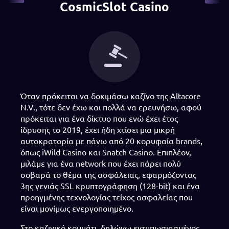
CosmicSlot Casino
Όταν πρόκειται να δοκιμάσω καζίνο της Altacore
N.V., τότε δεν έχω και πολλά να ερευνήσω, αφού
πρόκειται για ένα δίκτυο που ενώ έχει έτος
ίδρυσης το 2019, έχει ήδη χτίσει μια μικρή
αυτοκρατορία με πάνω από 20 κορυφαία brands,
όπως iWild Casino και Snatch Casino. Επιπλέον,
μιλάμε για ένα network που έχει πάρει πολύ
σοβαρά το θέμα της ασφάλειας, εφαρμόζοντας
3ης γενιάς SSL κρυπτογράφηση (128-bit) και ένα
προηγμένης τεχνολογίας τείχος ασφαλείας που
είναι μονίμως ενεργοποιημένο.
Στο καζινικό κομμάτι, δηλώνω εντυπωσιασμένος