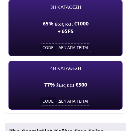
3Η ΚΑΤΆΘΕΣΗ
65%
€1000
έως και
+
65FS
CODE
ΔΕΝ ΑΠΑΙΤΕΙΤΑΙ
4Η ΚΑΤΆΘΕΣΗ
77%
€500
έως και
CODE
ΔΕΝ ΑΠΑΙΤΕΙΤΑΙ