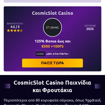
CosmicSlot Casino
ΒΑΘΜΟΛΟΓΙΑ
ΙΔΡΥΘΗΚΕ
4.5 / 5
2025
125% Bonus έως και
€500 +100FS
ΔΕΝ ΑΠΑΙΤΕΙΤΑΙ
CODE
ΠΑΙΞΕ ΤΩΡΑ
CosmicSlot Casino Παιχνίδια
και Φρουτάκια
Περισσότεροι από 80 κορυφαίοι πάροχοι, όπως Yggdrasil,