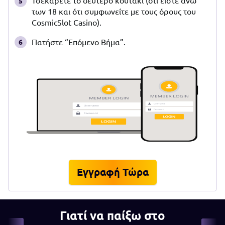
Τσεκάρετε το δεύτερο κουτάκι (οτι είστε άνω
5
των 18 και ότι συμφωνείτε με τους όρους του
CosmicSlot Casino).
Πατήστε “Επόμενο Βήμα”.
6
Εγγραφή Τώρα
Γιατί να παίξω στο