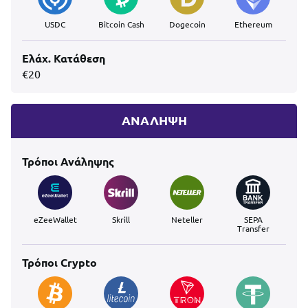
USDC
Bitcoin Cash
Dogecoin
Ethereum
Ελάχ. Κατάθεση
€20
ΑΝΑΛΗΨΗ
Τρόποι Ανάληψης
eZeeWallet
Skrill
Neteller
SEPA
Transfer
Τρόποι Crypto