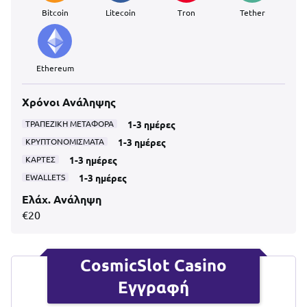
Bitcoin
Litecoin
Tron
Tether
Ethereum
Χρόνοι Ανάληψης
ΤΡΑΠΕΖΙΚΉ ΜΕΤΑΦΟΡΆ
1-3 ημέρες
ΚΡΥΠΤΟΝΟΜΊΣΜΑΤΑ
1-3 ημέρες
ΚΆΡΤΕΣ
1-3 ημέρες
EWALLETS
1-3 ημέρες
Ελάχ. Ανάληψη
€20
CosmicSlot Casino
Εγγραφή