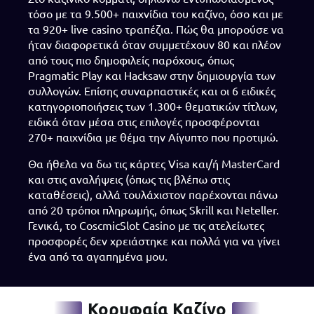
τόσο με τα 9.500+ παιχνίδια του καζίνο, όσο και με
τα 920+ live casino τραπέζια. Πώς θα μπορούσε να
ήταν διαφορετικά όταν συμμετέχουν 80 και πλέον
από τους πιο δημοφιλείς παρόχους, όπως
Pragmatic Play και Hacksaw στην δημιουργία των
συλλογών. Επίσης συναρπαστικές και οι 6 ειδικές
κατηγοριοποιήσεις των 1.300+ θεματικών τίτλων,
ειδικά όταν μέσα στις επιλογές προσφέρονται
270+ παιχνίδια με θέμα την Αίγυπτο που προτιμώ.
Θα ήθελα να δω τις κάρτες Visa και/ή MasterCard
και στις αναλήψεις (όπως τις βλέπω στις
καταθέσεις), αλλά τουλάχιστον παρέχονται πάνω
από 20 τρόποι πληρωμής, όπως Skrill και Neteller.
Γενικά, το CoscmicSlot Casino με τις ατελείωτες
προσφορές δεν χρειάστηκε και πολλά για να γίνει
ένα από τα αγαπημένα μου.
Κορυφαία Καζίνο