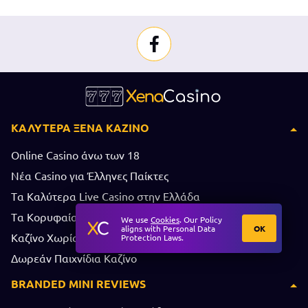
νόμους περί φορολόγησης των κερδών παικτών
Και βέβαια μπορείτε. Η επιλογή “Δοκιμή” είναι
καζίνο και επομένως οι Έλληνες παίκτες (18+)
διαθέσιμη τόσο ενόσω είστε συνδεδεμένοι στον
κρατάνε το 100% των χρημάτων που θα λάβουν
λογαριασμό σας, όσο και όταν ακόμα δεν έχετε
από τα πονταρίσματά τους.
κάνει την εγγραφή σας και μάλιστα σας δίνει και
επιπλέον πληροφορίες για το επιλεγμένο παιχνίδι,
όπως τον πάροχο και το ποσοστό μεταβλητότητας
(volatility).
ΚΑΛΎΤΕΡΑ ΞΈΝΑ ΚΑΖΊΝΟ
Online Casino άνω των 18
Νέα Casino για Έλληνες Παίκτες
Tα Καλύτερα Live Casino στην Ελλάδα
Tα Κορυφαία Ελληνικά Mobile Casino
We use
Cookies
. Our Policy
OK
aligns with Personal Data
Καζίνο Χωρίς Ταυτοποίηση
Protection Laws.
Δωρεάν Παιχνίδια Καζίνο
BRANDED MINI REVIEWS