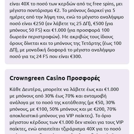
είναι 40Χ το ποσό των κερδών από τις free spins, μει
μέγιστο ποντάρισμα €2. Το μπόνους διαρκεί για 5
ημέρες από την λήψη του, ενώ το μέγιστο αναλήψιμο
ποσό είναι €250 (αν λάβετε τις 25 ΔΠ), €500 (για
μπόνους 50 FS) και €1.000 (για προσφορά 100
δωρεάν περιστροφών). Με ακριβώς τους ίδιους
όρους δίνεται και το μπόνους της Τετάρτης (έως 100
ΔΠ), με μοναδική διαφορά το μέγιστο αναλήψιμο
ποσό για τις 24 FS που είναι €300.
Crowngreen Casino Προσφορές
Κάθε Δευτέρα, μπορείτε να λάβετε έως και €1.000
με μπόνους από 30% έως 70% και ανταμοιβή
ανάλογα με το ποσό της κατάθεσης (με €50, 30%
μπόνους, με €100, 50% μπόνους και με €200, 70%
αποκλειστικό μπόνους για VIP παίκτες). Το όριο
μέγιστου κέρδους των €1.000 δεν ισχύει για τους VIP
παίκτες, ενώ απαιτείται τζιράρισμα 40Χ για το ποσό