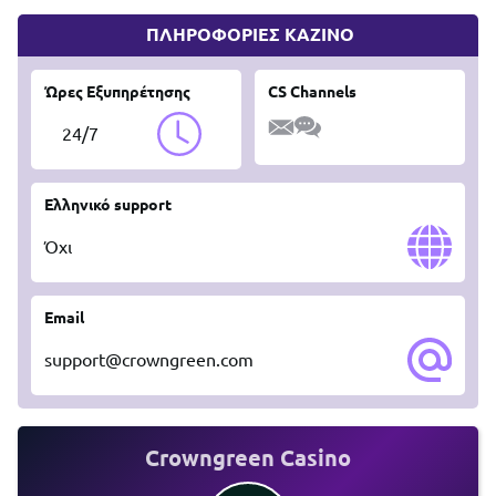
ΠΛΗΡΟΦΟΡΙΕΣ ΚΑΖΙΝΟ
Ώρες Εξυπηρέτησης
CS Channels
24/7
Ελληνικό support
Όχι
Email
support@crowngreen.com
Crowngreen Casino