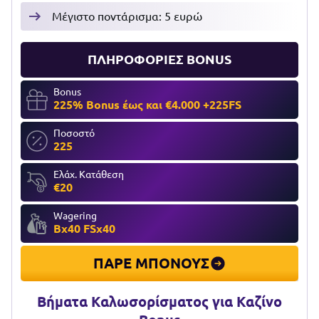
Μέγιστο ποντάρισμα: 5 ευρώ
ΠΛΗΡΟΦΟΡΙΕΣ BONUS
Bonus
225% Bonus έως και
€4.000 +225FS
Ποσοστό
225
Ελάχ. Κατάθεση
€20
Wagering
Bx40 FSx40
ΠΑΡΕ ΜΠΟΝΟΥΣ
Βήματα Καλωσορίσματος για Καζίνο