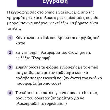
Εγγραφή
Η εγγραφής σας στο brand είναι ίσως μια από της
γρηγορότερες και απλούστερες διαδικασίες που θα
μπορούσαν να υπάρχουν εκεί έξω. Τα βήματα είναι
τα εξής:
Κάντε κλικ στο link που βρίσκεται ακριβώς από
1
κάτω
Στην επίσημη πλατφόρμα του Crowngreen,
2
επιλέξτε “Εγγραφή”
Συμπληρώστε τη φόρμα εγγραφής με το email
3
σας, καθώς και με τον επιθυμητό κωδικό
πρόσβασης (password) και (αν έχετε) τον κωδικό
προσφοράς (promo code)
Τσεκάρετε το κουτάκι για να αποδεχτείτε τους
4
όρους του operator (απαραίτητο για να
ολοκληρωθεί το registration)