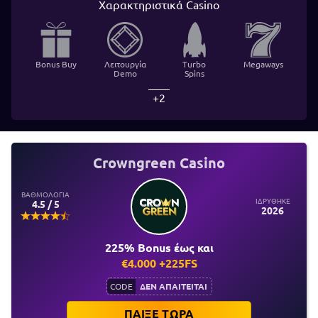
Χαρακτηριστικά Casino
Bonus Buy
Λειτουργία
Turbo
Megaways
Demo
Spins
+2
Crowngreen Casino
ΒΑΘΜΟΛΟΓΙΑ
ΙΔΡΥΘΗΚΕ
4.5 / 5
2026
225% Bonus έως και
€4.000 +225FS
ΔΕΝ ΑΠΑΙΤΕΙΤΑΙ
CODE
ΠΑΙΞΕ ΤΩΡΑ