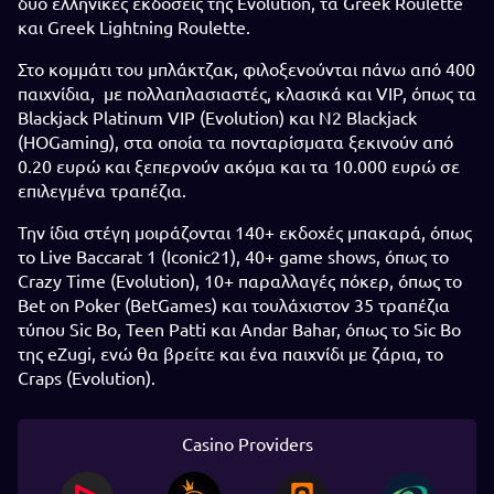
δύο ελληνικές εκδόσεις της Evolution, τα Greek Roulette
και Greek Lightning Roulette.
Στο κομμάτι του μπλάκτζακ, φιλοξενούνται πάνω από 400
παιχνίδια, με πολλαπλασιαστές, κλασικά και VIP, όπως τα
Blackjack Platinum VIP (Evolution) και N2 Blackjack
(HOGaming), στα οποία τα πονταρίσματα ξεκινούν από
0.20 ευρώ και ξεπερνούν ακόμα και τα 10.000 ευρώ σε
επιλεγμένα τραπέζια.
Την ίδια στέγη μοιράζονται 140+ εκδοχές μπακαρά, όπως
το Live Baccarat 1 (Iconic21), 40+ game shows, όπως το
Crazy Time (Evolution), 10+ παραλλαγές πόκερ, όπως το
Bet on Poker (BetGames) και τουλάχιστον 35 τραπέζια
τύπου Sic Bo, Teen Patti και Andar Bahar, όπως το Sic Bo
της eZugi, ενώ θα βρείτε και ένα παιχνίδι με ζάρια, το
Craps (Evolution).
Casino Providers