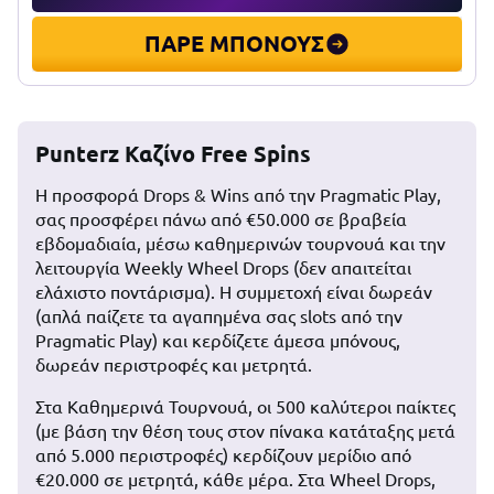
ΠΑΡΕ ΜΠΟΝΟΥΣ
Punterz Καζίνο Free Spins
Η προσφορά Drops & Wins από την Pragmatic Play,
σας προσφέρει πάνω από €50.000 σε βραβεία
εβδομαδιαία, μέσω καθημερινών τουρνουά και την
λειτουργία Weekly Wheel Drops (δεν απαιτείται
ελάχιστο ποντάρισμα). Η συμμετοχή είναι δωρεάν
(απλά παίζετε τα αγαπημένα σας slots από την
Pragmatic Play) και κερδίζετε άμεσα μπόνους,
δωρεάν περιστροφές και μετρητά.
Στα Καθημερινά Τουρνουά, οι 500 καλύτεροι παίκτες
(με βάση την θέση τους στον πίνακα κατάταξης μετά
από 5.000 περιστροφές) κερδίζουν μερίδιο από
€20.000 σε μετρητά, κάθε μέρα. Στα Wheel Drops,