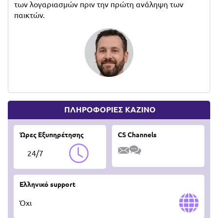
των λογαριασμών πριν την πρώτη ανάληψη των
παικτών.
ΠΛΗΡΟΦΟΡΙΕΣ ΚΑΖΙΝΟ
Ώρες Εξυπηρέτησης
CS Channels
24/7
Ελληνικό support
Όχι