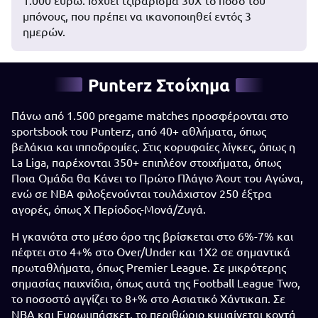
1.000 ευρώ. Ισχύει τζιράρισμα 30Χ το ποσό του
μπόνους, που πρέπει να ικανοποιηθεί εντός 3
ημερών.
Punterz Στοίχημα
Πάνω από 1.500 pregame matches προσφέρονται στο
sportsbook του Punterz, από 40+ αθλήματα, όπως
βελάκια και ιπποδρομίες. Στις κορυφαίες λίγκες, όπως η
La Liga, παρέχονται 350+ επιπλέον στοιχήματα, όπως
Ποια Ομάδα θα Κάνει το Πρώτο Πλάγιο Άουτ του Αγώνα,
ενώ σε ΝΒΑ φιλοξενούνται τουλάχιστον 250 έξτρα
αγορές, όπως Χ Περίοδος-Μονά/Ζυγά.
Η γκανιότα στο μέσο όρο της βρίσκεται στο 6%-7% και
πέφτει στο 4+% στο Over/Under και 1Χ2 σε σημαντικά
πρωταθλήματα, όπως Premier League. Σε μικρότερης
σημασίας παιχνίδια, όπως αυτά της Football League Two,
το ποσοστό αγγίζει το 8+% στο Ασιατικό Χάντικαπ. Σε
ΝΒΑ και Ευρωμπάσκετ, το περιθώριο κυμαίνεται κοντά