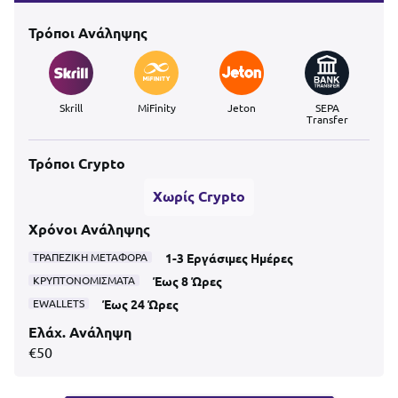
Τρόποι Ανάληψης
Skrill
MiFinity
Jeton
SEPA
Transfer
Τρόποι Crypto
Χωρίς Crypto
Χρόνοι Ανάληψης
ΤΡΑΠΕΖΙΚΉ ΜΕΤΑΦΟΡΆ
1-3 Εργάσιμες Ημέρες
ΚΡΥΠΤΟΝΟΜΊΣΜΑΤΑ
Έως 8 Ώρες
EWALLETS
Έως 24 Ώρες
Ελάχ. Ανάληψη
€50