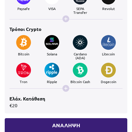
Paysafe
VISA
SEPA
Revolut
Transfer
Τρόποι Crypto
Bitcoin
Solana
Cardano
Litecoin
(ADA)
Tron
Ripple
Bitcoin Cash
Dogecoin
Ελάχ. Κατάθεση
€20
ΑΝΑΛΗΨΗ