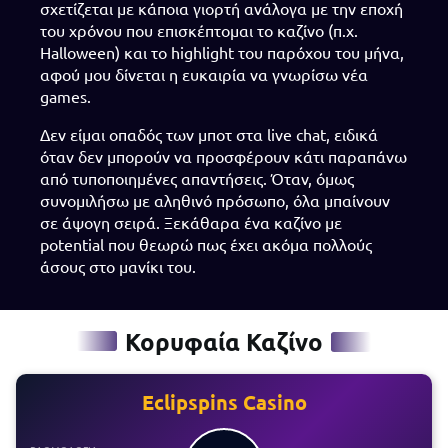
σχετίζεται με κάποια γιορτή ανάλογα με την εποχή
του χρόνου που επισκέπτομαι το καζίνο (π.χ.
Halloween) και το highlight του παρόχου του μήνα,
αφού μου δίνεται η ευκαιρία να γνωρίσω νέα
games.
Δεν είμαι οπαδός των μποτ στα live chat, ειδικά
όταν δεν μπορούν να προσφέρουν κάτι παραπάνω
από τυποποιημένες απαντήσεις. Όταν, όμως
συνομιλήσω με αληθινό πρόσωπο, όλα μπαίνουν
σε άψογη σειρά. Ξεκάθαρα ένα καζίνο με
potential που θεωρώ πως έχει ακόμα πολλούς
άσους στο μανίκι του.
Κορυφαία Καζίνο
Eclipspins Casino