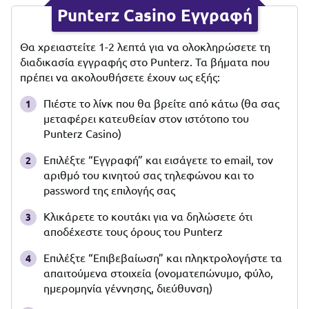
Punterz Casino Εγγραφή
Θα χρειαστείτε 1-2 λεπτά για να ολοκληρώσετε τη
διαδικασία εγγραφής στο Punterz. Τα βήματα που
πρέπει να ακολουθήσετε έχουν ως εξής:
Πιέστε το λίνκ που θα βρείτε από κάτω (θα σας
1
μεταφέρει κατευθείαν στον ιστότοπο του
Punterz Casino)
Επιλέξτε “Εγγραφή” και εισάγετε το email, τον
2
αριθμό του κινητού σας τηλεφώνου και το
password της επιλογής σας
Κλικάρετε το κουτάκι για να δηλώσετε ότι
3
αποδέχεστε τους όρους του Punterz
Επιλέξτε “Επιβεβαίωση” και πληκτρολογήστε τα
4
απαιτούμενα στοιχεία (ονοματεπώνυμο, φύλο,
ημερομηνία γέννησης, διεύθυνση)