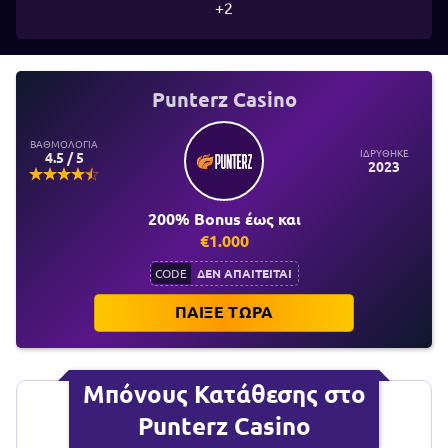
+2
Punterz Casino
ΒΑΘΜΟΛΟΓΙΑ
ΙΔΡΥΘΗΚΕ
4.5 / 5
2023
200% Bonus έως και
€1.000
ΔΕΝ ΑΠΑΙΤΕΙΤΑΙ
CODE
ΠΑΙΞΕ ΤΩΡΑ
Μπόνους Κατάθεσης στο
Punterz Casino