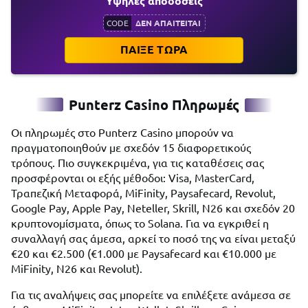
Υψηλές αποδόσεις
ΔΕΝ ΑΠΑΙΤΕΙΤΑΙ
CODE
ΠΑΙΞΕ ΤΩΡΑ
Punterz Casino Πληρωμές
Οι πληρωμές στο Punterz Casino μπορούν να
πραγματοποιηθούν με σχεδόν 15 διαφορετικούς
τρόπους. Πιο συγκεκριμένα, για τις καταθέσεις σας
προσφέρονται οι εξής μέθοδοι: Visa, MasterCard,
Τραπεζική Μεταφορά, MiFinity, Paysafecard, Revolut,
Google Pay, Apple Pay, Neteller, Skrill, N26 και σχεδόν 20
κρυπτονομίσματα, όπως το Solana. Για να εγκριθεί η
συναλλαγή σας άμεσα, αρκεί το ποσό της να είναι μεταξύ
€20 και €2.500 (€1.000 με Paysafecard και €10.000 με
MiFinity, N26 και Revolut).
Για τις αναλήψεις σας μπορείτε να επιλέξετε ανάμεσα σε