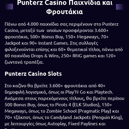
Punterz Casino Παιχνίδια και
Φρουτάκια
Πάνω από 4.000 παιχνίδια σας περιμένουν στο Punterz
Casino, μεταξύ των οποίων προσφέρονται 3.600+
φρουτάκια, 500+ Bonus Buy, 150+ Megaways, 70+
Jackpot και 90+ Instant Games. Στις συλλογές
φιλοξενούνται επίσης και 60+ θεματικοί τίτλοι, πάνω από
60 παιχνίδια Drops & Wins, 250+ RNG games και 120+
ζωντανά τραπέζια.
Punterz Casino Slots
Στο καζίνο θα βρείτε 3.600+ φρουτάκια από 40+
δημοφιλή λογισμικά, όπως οι Play’N Go και Playtech.
Ανάμεσα στους παρεχόμενους τίτλους, θα βρείτε περίπου
500 Bonus Buy, όπως το Pirots 4 (ELK Studios), 150+
Megaways, όπως το Zombie School (Pragmatic Play) και
70+ τζάκποτ, όπως το Candyland Jackpots (Penguin King),
με λειτουργίες όπως Autoplay, Fixed Paylines και