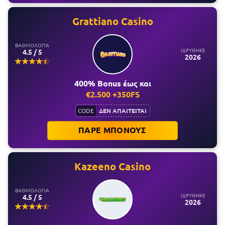
Grattiano Casino
ΒΑΘΜΟΛΟΓΙΑ
ΙΔΡΥΘΗΚΕ
4.5 / 5
2026
400% Bonus έως και
€2.500 +350FS
ΔΕΝ ΑΠΑΙΤΕΙΤΑΙ
CODE
ΠΑΡΕ ΜΠΟΝΟΥΣ
Kazeeno Casino
ΒΑΘΜΟΛΟΓΙΑ
ΙΔΡΥΘΗΚΕ
4.5 / 5
2026