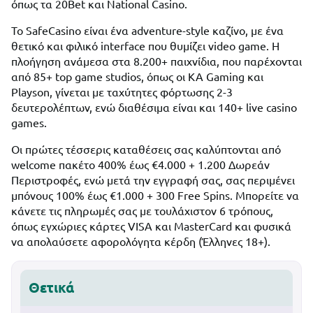
όπως τα 20Bet και National Casino.
Το SafeCasino είναι ένα adventure-style καζίνο, με ένα
θετικό και φιλικό interface που θυμίζει video game. Η
πλοήγηση ανάμεσα στα 8.200+ παιχνίδια, που παρέχονται
από 85+ top game studios, όπως οι KA Gaming και
Playson, γίνεται με ταχύτητες φόρτωσης 2-3
δευτερολέπτων, ενώ διαθέσιμα είναι και 140+ live casino
games.
Οι πρώτες τέσσερις καταθέσεις σας καλύπτονται από
welcome πακέτο 400% έως €4.000 + 1.200 Δωρεάν
Περιστροφές, ενώ μετά την εγγραφή σας, σας περιμένει
μπόνους 100% έως €1.000 + 300 Free Spins. Μπορείτε να
κάνετε τις πληρωμές σας με τουλάχιστον 6 τρόπους,
όπως εγχώριες κάρτες VISA και MasterCard και φυσικά
να απολαύσετε αφορολόγητα κέρδη (Έλληνες 18+).
Θετικά