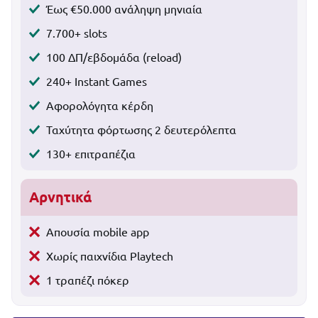
Έως €50.000 ανάληψη μηνιαία
7.700+ slots
100 ΔΠ/εβδομάδα (reload)
240+ Instant Games
Αφορολόγητα κέρδη
Ταχύτητα φόρτωσης 2 δευτερόλεπτα
130+ επιτραπέζια
Αρνητικά
Απουσία mobile app
Χωρίς παιχνίδια Playtech
1 τραπέζι πόκερ