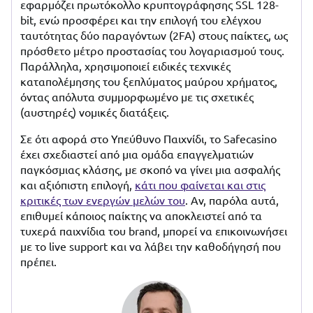
εφαρμόζει πρωτόκολλο κρυπτογράφησης SSL 128-
bit, ενώ προσφέρει και την επιλογή του ελέγχου
ταυτότητας δύο παραγόντων (2FA) στους παίκτες, ως
πρόσθετο μέτρο προστασίας του λογαριασμού τους.
Παράλληλα, χρησιμοποιεί ειδικές τεχνικές
καταπολέμησης του ξεπλύματος μαύρου χρήματος,
όντας απόλυτα συμμορφωμένο με τις σχετικές
(αυστηρές) νομικές διατάξεις.
Σε ότι αφορά στο Υπεύθυνο Παιχνίδι, το Safecasino
έχει σχεδιαστεί από μια ομάδα επαγγελματιών
παγκόσμιας κλάσης, με σκοπό να γίνει μια ασφαλής
και αξιόπιστη επιλογή,
κάτι που φαίνεται και στις
κριτικές των ενεργών μελών του
. Αν, παρόλα αυτά,
επιθυμεί κάποιος παίκτης να αποκλειστεί από τα
τυχερά παιχνίδια του brand, μπορεί να επικοινωνήσει
με το live support και να λάβει την καθοδήγησή που
πρέπει.