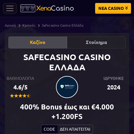
ΝEA CASINO
Αρχική
Κριτικές
Safecasino Casino Ελλάδα
Καζίνο
Στοίχημα
SAFECASINO CASINO
ΕΛΛΆΔΑ
ΒΑΘΜΟΛΟΓΙΑ
ΙΔΡΥΘΗΚΕ
4.6/5
2024
400% Bonus έως και
€4.000
+1.200FS
CODE
ΔΕΝ ΑΠΑΙΤΕΙΤΑΙ