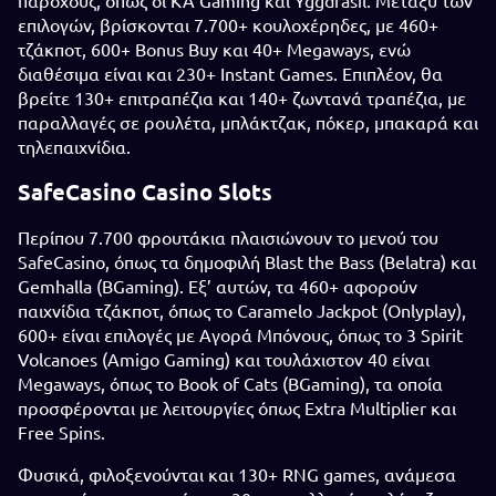
παρόχους, όπως οι KA Gaming και Yggdrasil. Μεταξύ των
επιλογών, βρίσκονται 7.700+ κουλοχέρηδες, με 460+
τζάκποτ, 600+ Bonus Buy και 40+ Megaways, ενώ
διαθέσιμα είναι και 230+ Instant Games. Επιπλέον, θα
βρείτε 130+ επιτραπέζια και 140+ ζωντανά τραπέζια, με
παραλλαγές σε ρουλέτα, μπλάκτζακ, πόκερ, μπακαρά και
τηλεπαιχνίδια.
SafeCasino Casino Slots
Περίπου 7.700 φρουτάκια πλαισιώνουν το μενού του
SafeCasino, όπως τα δημοφιλή Blast the Bass (Belatra) και
Gemhalla (BGaming). Εξ’ αυτών, τα 460+ αφορούν
παιχνίδια τζάκποτ, όπως το Caramelo Jackpot (Onlyplay),
600+ είναι επιλογές με Αγορά Μπόνους, όπως το 3 Spirit
Volcanoes (Amigo Gaming) και τουλάχιστον 40 είναι
Megaways, όπως το Book of Cats (BGaming), τα οποία
προσφέρονται με λειτουργίες όπως Extra Multiplier και
Free Spins.
Φυσικά, φιλοξενούνται και 130+ RNG games, ανάμεσα