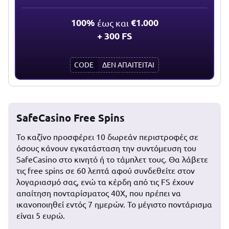
100%
€1.000
έως και
+
300 FS
CODE
ΔΕΝ ΑΠΑΙΤΕΙΤΑΙ
SafeCasino Free Spins
Το καζίνο προσφέρει 10 δωρεάν περιστροφές σε
όσους κάνουν εγκατάσταση την συντόμευση του
SafeCasino στο κινητό ή το τάμπλετ τους. Θα λάβετε
τις free spins σε 60 λεπτά αφού συνδεθείτε στον
λογαριασμό σας, ενώ τα κέρδη από τις FS έχουν
απαίτηση πονταρίσματος 40Χ, που πρέπει να
ικανοποιηθεί εντός 7 ημερών. Το μέγιστο ποντάρισμα
είναι 5 ευρώ.