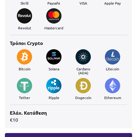
Skrill
Paysafe
VISA
Apple Pay
Revolut
Mastercard
Τρόποι Crypto
Bitcoin
Solana
Cardano
Litecoin
(ADA)
Tether
Ripple
Dogecoin
Ethereum
Ελάχ. Κατάθεση
€10