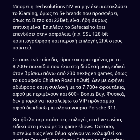
Μπορεί η Techsolutions NV να μην έχει κατακλύσει
το iGaming, όμως τα 5+ brands που προσφέρει,
όπως τα Bizzo και 22Bet, είναι ήδη άκρως
επιτυχημένα. Επιπλέον, το Safecasino έχει
επενδύσει στην ασφάλεια (π.χ. SSL 128-bit
κρυπτογράφηση και παροχή επιλογής 2FA στους
παίκτες).
Σε παικτικό επίπεδο, είμαι ευχαριστημένος με τα
8.200+ παιχνίδια που έχω στη διάθεσή μου, ειδικά
όταν βρίσκω πάνω από 230 next-gen games, όπως
το κορυφαίο Chicken Road (InOut). Δεν με αφήνει
αδιάφορο και η συλλογή με τα 7.700+ φρουτάκια,
αφού με περιμένουν και 600+ Bonus Buy. Φυσικά,
δεν μπορώ να παραλείψω το VIP πρόγραμμα,
αφού διεκδικώ μια ολοκαίνουρια Porsche 911.
Θα ήθελα περισσότερες επιλογές στο live casino,
ειδικά στο μενού με τα game shows. Ωστόσο,
πιστεύω πως είναι θέμα χρόνου να καλυφθεί και