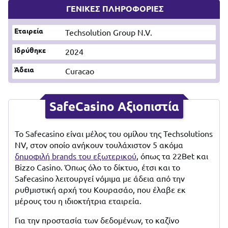
ΓΕΝΙΚΕΣ ΠΛΗΡΟΦΟΡΙΕΣ
Εταιρεία
Techsolution Group N.V.
Ιδρύθηκε
2024
Άδεια
Curacao
SafeCasino Αξιοπιστία
Το Safecasino είναι μέλος του ομίλου της Techsolutions
NV, στον οποίο ανήκουν τουλάχιστον 5 ακόμα
δημοφιλή brands του εξωτερικού
, όπως τα 22Bet και
Bizzo Casino. Όπως όλο το δίκτυο, έτσι και το
Safecasino λειτουργεί νόμιμα με άδεια από την
ρυθμιστική αρχή του Κουρασάο, που έλαβε εκ
μέρους του η ιδιοκτήτρια εταιρεία.
Για την προστασία των δεδομένων, το καζίνο