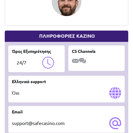
ΠΛΗΡΟΦΟΡΙΕΣ ΚΑΖΙΝΟ
Ώρες Εξυπηρέτησης
CS Channels
24/7
Ελληνικό support
Όχι
Email
support@safecasino.com