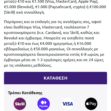
μεταξύ €10 και €1.500 (Visa, MasterCard, Apple Pay),
€5.000 (Revolut), €1.000 (Paysafecard, crypto) ή €100.000
(Skrill) ανά συναλλαγή.
Παρόμοιες και οι επιλογές για τις αναλήψεις σας, αφού
είναι διαθέσιμα Visa, Mastercard, τουλάχιστον 7
κρυπτονομίσματα (π.χ. Cardano), και Skrill, καθώς και
Revolut και έμβασμα. Μπορείτε να αιτηθείτε ποσά
μεταξύ €10 και έως €4.000 ημερησίως ή €16.000
εβδομαδιαίως ή €50.000 μηνιαίως. Οι συναλλαγές με
κρυπτονομίσματα διεκπεραιώνονται εντός 6-8 ωρών, με
έμβασμα μέσα σε 1-3 εργάσιμες ημέρες και σε 24 ώρες
με τις υπόλοιπες μεθόδους.
ΚΑΤΑΘΕΣΗ
Τρόποι Κατάθεσης