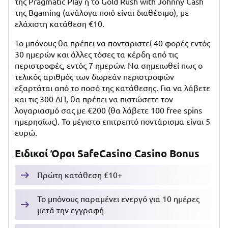
της Pragmatic Play ή το Gold Rush with Johnny Cash
της Bgaming (ανάλογα ποιό είναι διαθέσιμο), με
ελάχιστη κατάθεση €10.
Το μπόνους θα πρέπει να πονταριστεί 40 φορές εντός
30 ημερών και άλλες τόσες τα κέρδη από τις
περιστροφές, εντός 7 ημερών. Να σημειωθεί πως ο
τελικός αριθμός των δωρεάν περιστροφών
εξαρτάται από το ποσό της κατάθεσης. Για να λάβετε
και τις 300 ΔΠ, θα πρέπει να πιστώσετε τον
λογαριασμό σας με €200 (θα λάβετε 100 free spins
ημερησίως). Το μέγιστο επιτρεπτό ποντάρισμα είναι 5
ευρώ.
Ειδικοί Όροι SafeCasino Casino Bonus
Πρώτη κατάθεση €10+
Το μπόνους παραμένει ενεργό για 10 ημέρες
μετά την εγγραφή