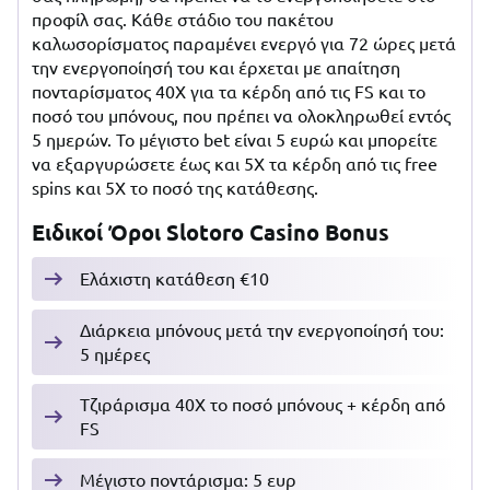
προφίλ σας. Κάθε στάδιο του πακέτου
καλωσορίσματος παραμένει ενεργό για 72 ώρες μετά
την ενεργοποίησή του και έρχεται με απαίτηση
πονταρίσματος 40X για τα κέρδη από τις FS και το
ποσό του μπόνους, που πρέπει να ολοκληρωθεί εντός
5 ημερών. Το μέγιστο bet είναι 5 ευρώ και μπορείτε
να εξαργυρώσετε έως και 5Χ τα κέρδη από τις free
spins και 5Χ το ποσό της κατάθεσης.
Ειδικοί Όροι Slotoro Casino Bonus
Ελάχιστη κατάθεση €10
Διάρκεια μπόνους μετά την ενεργοποίησή του:
5 ημέρες
Tζιράρισμα 40Χ το ποσό μπόνους + κέρδη από
FS
Μέγιστο ποντάρισμα: 5 ευρ