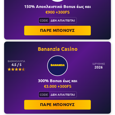
150% Αποκλειστικό Bonus έως και
€900 +300FS
ΔΕΝ ΑΠΑΙΤΕΙΤΑΙ
CODE
ΠΑΡΕ ΜΠΟΝΟΥΣ
Bananzia Casino
ΒΑΘΜΟΛΟΓΙΑ
ΙΔΡΥΘΗΚΕ
4.5 / 5
2026
300% Bonus έως και
€3.000 +300FS
ΔΕΝ ΑΠΑΙΤΕΙΤΑΙ
CODE
ΠΑΡΕ ΜΠΟΝΟΥΣ