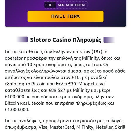
ΔΕΝ ΑΠΑΙΤΕΙΤΑΙ
CODE
ΠΑΙΞΕ ΤΩΡΑ
Slotoro Casino Πληρωμές
Για τις καταθέσεις των Ελλήνων παικτών (18+), o
operator προσφέρει την επιλογή της MiFinity, όπως και
πάνω από 10 κρυπτονομίσματα, όπως το Tron. Οι
συναλλαγές ολοκληρώνονται άμεσα, αρκεί το ποσό κάθε
αιτήματος να είναι τουλάχιστον €10, με μοναδική
εξαίρεση το Bitcoin που θέλει €30. Μπορείτε να
καταθέσετε έως και €89.527 με MiFinity και μέχρι
€100.000 με οποιοδήποτε κρυπτονόμισμα, πλην των
Bitcoin και Litecoin που επιτρέπει πληρωμές έως και
€1.000.000.
Για τις αναλήψεις, προσφέρονται περισσότερες επιλογές,
όπως έμβασμα, Visa, MasterCard, MiFinity, Neteller, Skrill