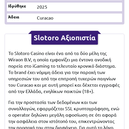
Ιδρύθηκε
2025
Άδεια
Curacao
Slotoro Αξιοπιστία
Το Slotoro Casino είναι ένα από τα δύο μέλη της
Wiraon B.V, η οποία εμφανίζει μια έντονα ανοδική
πορεία στο iGaming το τελευταίο χρονικό διάστημα.
Το brand έχει νόμιμη άδεια για την παροχή των
υπηρεσιών του από την επιτροπή τυχερών παιγνίων
του Curacao και με αυτή μπορεί και δέχεται εγγραφές
από την Ελλάδα, ενηλίκων παικτών (18+).
Για την προστασία των δεδομένων και των
συναλλαγών, εφαρμόζεται SSL κρυπτογράφηση, ενώ
ο operator δηλώνει μεγάλη αφοσίωση σε ότι αφορά
την ασφάλεια στον ιστότοπό του, επικεντρώνοντας
την προσοχή του στην διαφάνεια. Για αυτό το λόγο,