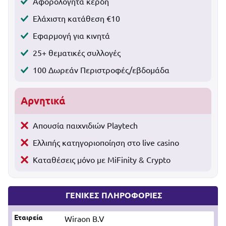
Αφορολόγητα κέρδη
Ελάχιστη κατάθεση €10
Εφαρμογή για κινητά
25+ θεματικές συλλογές
100 Δωρεάν Περιστροφές/εβδομάδα
Αρνητικά
Απουσία παιχνιδιών Playtech
Ελλιπής κατηγοριοποίηση στο live casino
Καταθέσεις μόνο με MiFinity & Crypto
ΓΕΝΙΚΕΣ ΠΛΗΡΟΦΟΡΙΕΣ
Εταιρεία
Wiraon B.V