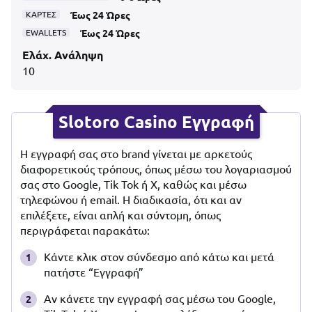
ΚΆΡΤΕΣ
Έως 24 Ώρες
EWALLETS
Έως 24 Ώρες
Ελάχ. Ανάληψη
10
Slotoro Casino Εγγραφή
Η εγγραφή σας στο brand γίνεται με αρκετούς
διαφορετικούς τρόπους, όπως μέσω του λογαριασμού
σας στο Google, Tik Tok ή Χ, καθώς και μέσω
τηλεφώνου ή email. Η διαδικασία, ότι και αν
επιλέξετε, είναι απλή και σύντομη, όπως
περιγράφεται παρακάτω:
Κάντε κλικ στον σύνδεσμο από κάτω και μετά
1
πατήστε “Εγγραφή”
Αν κάνετε την εγγραφή σας μέσω του Google,
2