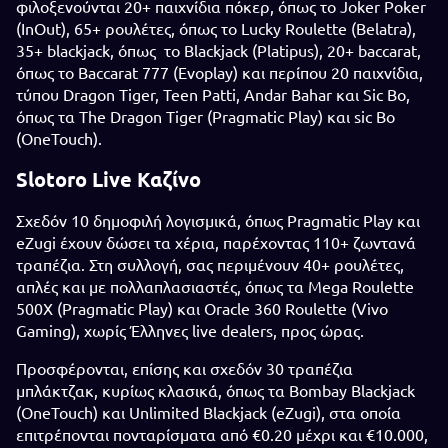
φιλοξενούνται 20+ παιχνίδια πόκερ, όπως το Joker Poker
(InOut), 65+ ρουλέτες, όπως το Lucky Roulette (Belatra),
35+ blackjack, όπως το Blackjack (Platipus), 20+ baccarat,
όπως το Baccarat 777 (Evoplay) και περίπου 20 παιχνίδια,
τύπου Dragon Tiger, Teen Patti, Andar Bahar και Sic Bo,
όπως τα The Dragon Tiger (Pragmatic Play) και sic Bo
(OneTouch).
Slotoro Live Καζίνο
Σχεδόν 10 δημοφιλή λογισμικά, όπως Pragmatic Play και
eZugi έχουν δώσει τα χέρια, παρέχοντας 110+ ζωντανά
τραπέζια. Στη συλλογή, σας περιμένουν 40+ ρουλέτες,
απλές και με πολλαπλασιαστές, όπως τα Mega Roulette
500X (Pragmatic Play) και Oracle 360 Roulette (Vivo
Gaming), χωρίς Έλληνες live dealers, προς ώρας.
Προσφέρονται, επίσης και σχεδόν 30 τραπέζια
μπλάκτζακ, κυρίως κλασικά, όπως τα Bombay Blackjack
(OneTouch) και Unlimited Blackjack (eZugi), στα οποία
επιτρέπονται πονταρίσματα από €0.20 μέχρι και €10.000,