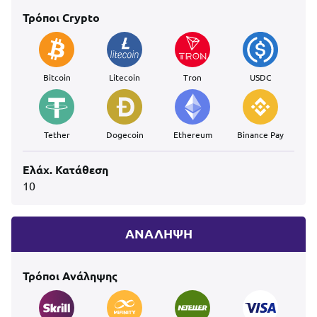
Τρόποι Crypto
Bitcoin
Litecoin
Tron
USDC
Tether
Dogecoin
Ethereum
Binance Pay
Ελάχ. Κατάθεση
10
ΑΝΑΛΗΨΗ
Τρόποι Ανάληψης