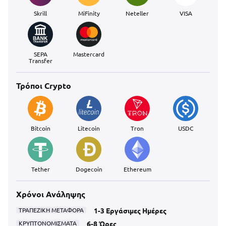
Skrill
MiFinity
Neteller
VISA
SEPA
Mastercard
Transfer
Τρόποι Crypto
Bitcoin
Litecoin
Tron
USDC
Tether
Dogecoin
Ethereum
Χρόνοι Ανάληψης
ΤΡΑΠΕΖΙΚΉ ΜΕΤΑΦΟΡΆ
1-3 Εργάσιμες Ημέρες
ΚΡΥΠΤΟΝΟΜΊΣΜΑΤΑ
6-8 Ώρες