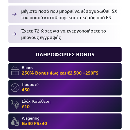
μέγιστο ποσό που μπορεί να εξαργυρωθεί: 5X
του ποσού κατάθεσης και τα κέρδη από FS
Έχετε 72 ώρες για να ενεργοποιήσετε το
μπόνους εγγραφής
ΠΛΗΡΟΦΟΡΙΕΣ BONUS
Bonus
250% Bonus έως και
€2.500 +250FS
Ποσοστό
450
Ελάχ. Κατάθεση
€10
Wagering
Bx40 FSx40