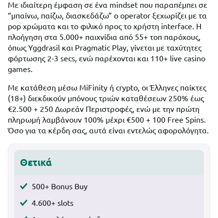
Με ιδιαίτερη έμφαση σε ένα mindset που παραπέμπει σε
“μπαίνω, παίζω, διασκεδάζω” o operator ξεχωρίζει με τα
pop χρώματα και το φιλικό προς το χρήστη interface. Η
πλοήγηση στα 5.000+ παιχνίδια από 55+ τοπ παρόχους,
όπως Yggdrasil και Pragmatic Play, γίνεται με ταχύτητες
φόρτωσης 2-3 secs, ενώ παρέχονται και 110+ live casino
games.
Με κατάθεση μέσω MiFinity ή crypto, οι Έλληνες παίκτες
(18+) διεκδικούν μπόνους τριών καταθέσεων 250% έως
€2.500 + 250 Δωρεάν Περιστροφές, ενώ με την πρώτη
πληρωμή λαμβάνουν 100% μέχρι €500 + 100 Free Spins.
Όσο για τα κέρδη σας, αυτά είναι εντελώς αφορολόγητα.
Θετικά
500+ Bonus Buy
4.600+ slots