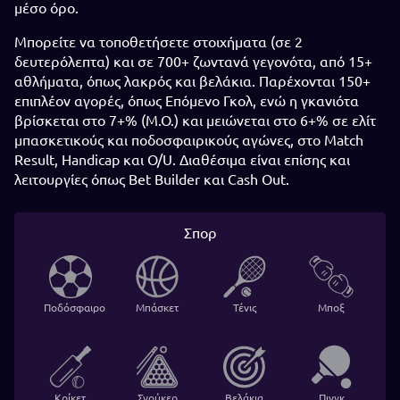
μέσο όρο.
Μπορείτε να τοποθετήσετε στοιχήματα (σε 2
δευτερόλεπτα) και σε 700+ ζωντανά γεγονότα, από 15+
αθλήματα, όπως λακρός και βελάκια. Παρέχονται 150+
επιπλέον αγορές, όπως Επόμενο Γκολ, ενώ η γκανιότα
βρίσκεται στο 7+% (Μ.Ο.) και μειώνεται στο 6+% σε ελίτ
μπασκετικούς και ποδοσφαιρικούς αγώνες, στο Match
Result, Handicap και O/U. Διαθέσιμα είναι επίσης και
λειτουργίες όπως Bet Builder και Cash Out.
Σπορ
Ποδόσφαιρο
Μπάσκετ
Τένις
Μποξ
Κρίκετ
Σνούκερ
Βελάκια
Πινγκ