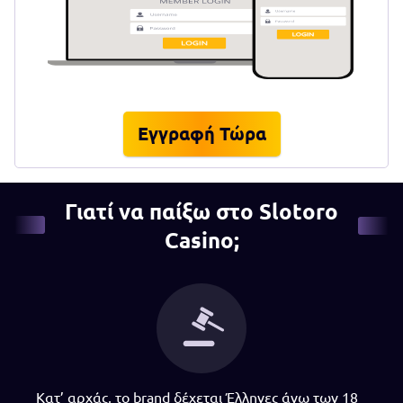
Εγγραφή Τώρα
Γιατί να παίξω στο Slotoro
Casino;
Κατ’ αρχάς, το brand δέχεται Έλληνες άνω των 18