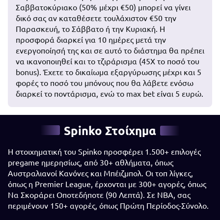
Σαββατοκύριακο (50% μέχρι €50) μπορεί να γίνει
δικό σας αν καταθέσετε τουλάχιστον €50 την
Παρασκευή, το Σάββατο ή την Κυριακή. Η
προσφορά διαρκεί για 10 ημέρες μετά την
ενεργοποίησή της και σε αυτό το διάστημα θα πρέπει
να ικανοποιηθεί και το τζιράρισμα (45Χ το ποσό του
bonus). Έχετε το δικαίωμα εξαργύρωσης μέχρι και 5
φορές το ποσό του μπόνους που θα λάβετε ενόσω
διαρκεί το ποντάρισμα, ενώ το max bet είναι 5 ευρώ.
Spinko Στοίχημα
H στοιχηματική του Spinko προσφέρει 1.500+ επιλογές
pregame ημερησίως, από 30+ αθλήματα, όπως
Αυστραλιανοί Κανόνες και Μπέιζμπολ. Οι τοπ λίγκες,
όπως η Premier League, έρχονται με 300+ αγορές, όπως
Να Σκοράρει Οποτεδήποτε (90 Λεπτά). Σε ΝΒΑ, σας
περιμένουν 150+ αγορές, όπως Πρώτη Περίοδος-Σύνολο.