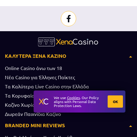
Casino έχει την φορολογική της έδρα εκτός
Ναι και βέβαια έχετε την δυνατότητα να
Ευρωπαϊκής Ένωσης, στην Κόστα Ρίκα.
δοκιμάσετε ένα παιχνίδι χωρίς αληθινά χρήματα
πριν αποφασίσετε αν θα ποντάρετε σε αυτό. Η
λειτουργία demo είναι διαθέσιμη ενόσω είστε
συνδεδεμένος στον λογαριασμό σας, αλλά και
όταν είστε σε logout κατάσταση (ή δεν έχετε κάνει
ακόμα την εγγραφή σας).
ΚΑΛΎΤΕΡΑ ΞΈΝΑ ΚΑΖΊΝΟ
Online Casino άνω των 18
Νέα Casino για Έλληνες Παίκτες
Tα Καλύτερα Live Casino στην Ελλάδα
Tα Κορυφαία Ελληνικά Mobile Casino
We use
Cookies
. Our Policy
OK
aligns with Personal Data
Καζίνο Χωρίς Ταυτοποίηση
Protection Laws.
Δωρεάν Παιχνίδια Καζίνο
BRANDED MINI REVIEWS