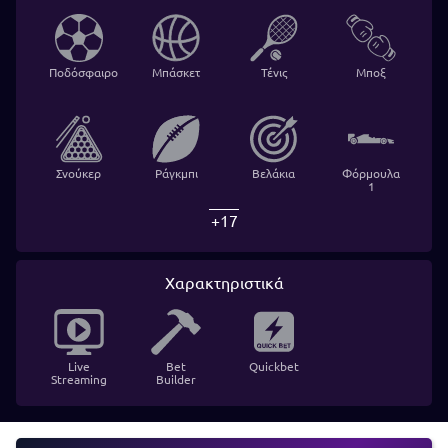
Ποδόσφαιρο
Μπάσκετ
Τένις
Μποξ
Σνούκερ
Ράγκμπι
Βελάκια
Φόρμουλα
1
+17
Χαρακτηριστικά
Live
Bet
Quickbet
Streaming
Builder