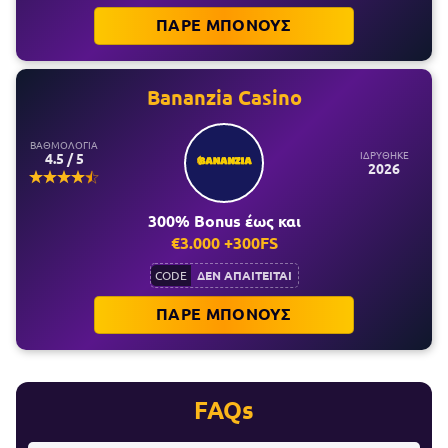
ΠΑΡΕ ΜΠΟΝΟΥΣ
Bananzia Casino
ΒΑΘΜΟΛΟΓΙΑ
ΙΔΡΥΘΗΚΕ
4.5 / 5
2026
300% Bonus έως και
€3.000 +300FS
ΔΕΝ ΑΠΑΙΤΕΙΤΑΙ
CODE
ΠΑΡΕ ΜΠΟΝΟΥΣ
FAQs