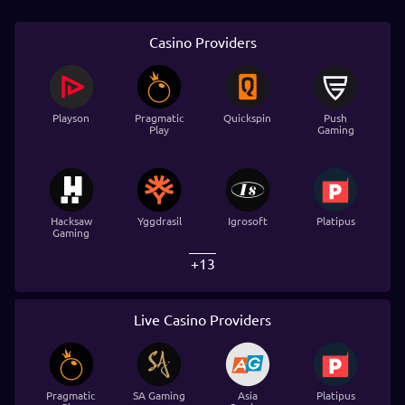
Casino Providers
Playson
Pragmatic
Quickspin
Push
Play
Gaming
Hacksaw
Yggdrasil
Igrosoft
Platipus
Gaming
+13
Live Casino Providers
Pragmatic
SA Gaming
Asia
Platipus