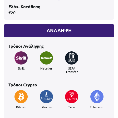
Ελάχ. Κατάθεση
€20
ΑΝΑΛΗΨΗ
Τρόποι Ανάληψης
Skrill
Neteller
SEPA
Transfer
Τρόποι Crypto
Bitcoin
Litecoin
Tron
Ethereum