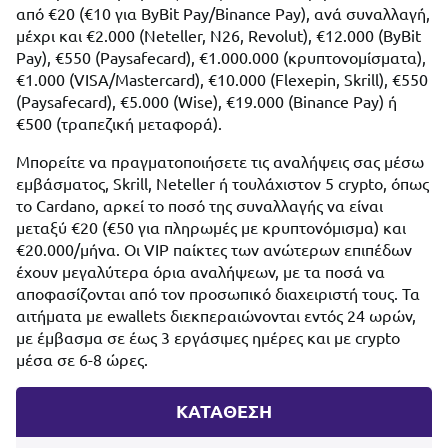
από €20 (€10 για ByBit Pay/Binance Pay), ανά συναλλαγή,
μέχρι και €2.000 (Neteller, N26, Revolut), €12.000 (ByBit
Pay), €550 (Paysafecard), €1.000.000 (κρυπτονομίσματα),
€1.000 (VISA/Mastercard), €10.000 (Flexepin, Skrill), €550
(Paysafecard), €5.000 (Wise), €19.000 (Binance Pay) ή
€500 (τραπεζική μεταφορά).
Μπορείτε να πραγματοποιήσετε τις αναλήψεις σας μέσω
εμβάσματος, Skrill, Neteller ή τουλάχιστον 5 crypto, όπως
το Cardano, αρκεί το ποσό της συναλλαγής να είναι
μεταξύ €20 (€50 για πληρωμές με κρυπτονόμισμα) και
€20.000/μήνα. Οι VIP παίκτες των ανώτερων επιπέδων
έχουν μεγαλύτερα όρια αναλήψεων, με τα ποσά να
αποφασίζονται από τον προσωπικό διαχειριστή τους. Τα
αιτήματα με ewallets διεκπεραιώνονται εντός 24 ωρών,
με έμβασμα σε έως 3 εργάσιμες ημέρες και με crypto
μέσα σε 6-8 ώρες.
ΚΑΤΑΘΕΣΗ