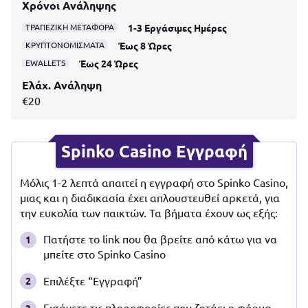
Χρόνοι Ανάληψης
ΤΡΑΠΕΖΙΚΉ ΜΕΤΑΦΟΡΆ
1-3 Εργάσιμες Ημέρες
ΚΡΥΠΤΟΝΟΜΊΣΜΑΤΑ
Έως 8 Ώρες
EWALLETS
Έως 24 Ώρες
Ελάχ. Ανάληψη
€20
Spinko Casino Εγγραφή
Μόλις 1-2 λεπτά απαιτεί η εγγραφή στο Spinko Casino,
μιας και η διαδικασία έχει απλουστευθεί αρκετά, για
την ευκολία των παικτών. Τα βήματα έχουν ως εξής:
Πατήστε το link που θα βρείτε από κάτω για να
1
μπείτε στο Spinko Casino
Επιλέξτε “Εγγραφή”
2