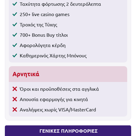
Ταχύτητα φόρτωσης 2 δευτερόλεπτα
250+ live casino games
Τροχός της Τύχης
700+ Bonus Buy τίτλοι
Αφορολόγητα κέρδη
Καθημερινός Χάρτης Μπόνους
Αρνητικά
Όροι και προϋποθέσεις στα αγγλικά
Απουσία εφαρμογής για κινητά
Αναλήψεις χωρίς VISA/MasterCard
ΓΕΝΙΚΕΣ ΠΛΗΡΟΦΟΡΙΕΣ