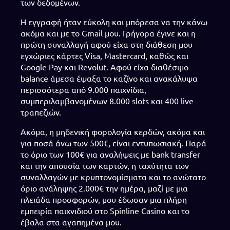
των δεδομένων.
Η εγγραφή ήταν εύκολη και μπόρεσα να την κάνω
ακόμα και με το Gmail μου. Γρήγορα έγινε και η
πρώτη συναλλαγή αφού είχα στη διάθεση μου
εγχώριες κάρτες Visa, Mastercard, καθώς και
Google Pay και Revolut. Αφού είχα διαθέσιμο
balance άμεσα έψαξα το καζίνο και ανακάλυψα
περισσότερα από 9.000 παιχνίδια,
συμπεριλαμβανομένων 8.000 slots και 400 live
τραπεζιών.
Ακόμα, η μηδενική φορολογία κερδών, ακόμα και
για ποσά άνω των 500€, είναι εντυπωσιακή. Παρά
το όριο των 100€ για αναλήψεις με bank transfer
και την απουσία των καρτών, η ταχύτητα των
συναλλαγών με κρυπτονομίσματα και το ανώτατο
όριο ανάληψης 2.000€ την ημέρα, μαζί με μια
πλειάδα προσφορών, μου έδωσαν μια πλήρη
εμπειρία παιχνιδιού στο Spinline Casino και το
έβαλα στα αγαπημένα μου.