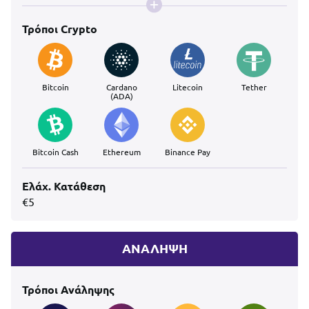
Τρόποι Crypto
Bitcoin
Cardano
Litecoin
Tether
(ADA)
Bitcoin Cash
Ethereum
Binance Pay
Ελάχ. Κατάθεση
€5
ΑΝΑΛΗΨΗ
Τρόποι Ανάληψης