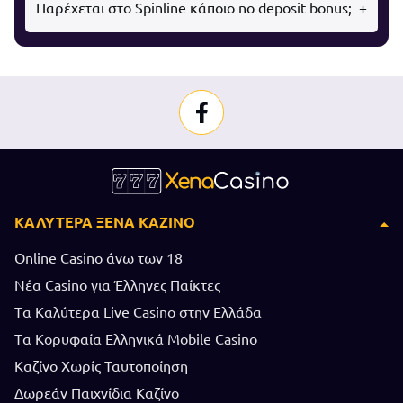
Όχι, κανένα από τα slots και τα RNG παιχνίδια δεν
Παρέχεται στο Spinline κάποιο no deposit bonus;
έχουν διαθέσιμη την επιλογή "DEMO", όπου
μπορείτε να παίξετε δωρεάν με εικονικά χρήματα.
Ωστόσο, προσφέρεται η δυνατότητα για αγοραστό
Βεβαίως, αλλά θα χρειαστεί να περιμένετε μέχρι
μπόνους.
την ημέρα των γενεθλίων σας. Θα λάβετε ως
δώρο 30€ ακόμα και στο πρώτο επίπεδο VIP. Αυτό
το ποσό όσο ανεβαίνετε level θα αυξάνεται και
μπορεί να φτάσει έως 1.000€.
ΚΑΛΎΤΕΡΑ ΞΈΝΑ ΚΑΖΊΝΟ
Online Casino άνω των 18
Νέα Casino για Έλληνες Παίκτες
Tα Καλύτερα Live Casino στην Ελλάδα
Tα Κορυφαία Ελληνικά Mobile Casino
Καζίνο Χωρίς Ταυτοποίηση
Δωρεάν Παιχνίδια Καζίνο