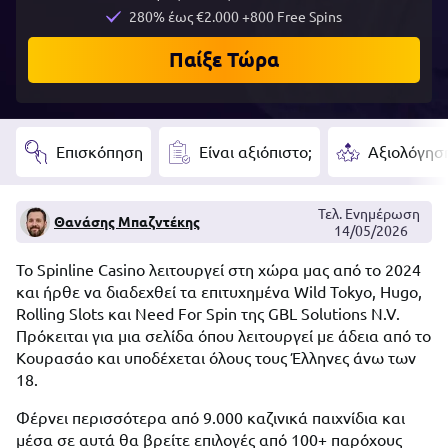
280% έως €2.000 +800 Free Spins
Παίξε Τώρα
Επισκόπηση
Είναι αξιόπιστο;
Αξιολόγησ
Τελ. Ενημέρωση
Θανάσης Μπαζντέκης
14/05/2026
Το Spinline Casino λειτουργεί στη χώρα μας από το 2024
και ήρθε να διαδεχθεί τα επιτυχημένα Wild Tokyo, Hugo,
Rolling Slots και Need For Spin της GBL Solutions N.V.
Πρόκειται για μια σελίδα όπου λειτουργεί με άδεια από το
Κουρασάο και υποδέχεται όλους τους Έλληνες άνω των
18.
Φέρνει περισσότερα από 9.000 καζινικά παιχνίδια και
μέσα σε αυτά θα βρείτε επιλογές από 100+ παρόχους