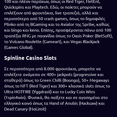
100 και πλέον παρόχων, όπως οι Red Tiger, NetEnt,
Quickspins και Playtech. Εδώ, οι παίκτες μπορούν να
επιλέξουν από φρουτάκια, live τραπεζιά, αλλά και
περισσότερα από 50 crash games, όπως το δημοφιλές
Plinko από τη BGaming και το Aviator της Spribe, καθώς
και bingo και keno. Επίσης, προσφέρονται πάνω από 100
τραπέζια RNG με παιχνίδια όπως το Oasis Poker (BetSoft),
το Vulcano Roulette (Gameart), και Vegas Blackjack
(Games Global).
Spinline Casino Slots
Σε περισσότερα από 8.000 φρουτάκια, μπορείτε να
επιλέξετε ανάμεσα σε 400+ jackpots (progressive και
σταθερά) όπως το Green Chilli (Boongo), 50+ Megaways
όπως το NFT (Red Tiger) και 300+ κλασικά slots όπως το
Ultra HOTFIRE (Yggdrasil) και το Lucky Coin Wins
(1spin4win). Φυσικά, θα παίξετε και σε αγαπημένα στο
ελληνικό κοινό όπως τα Hand of Anubis (Hacksaw) και
Dead Canary (NoLimit)