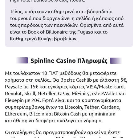
Τέλος, υπάρχουν καθημερινά και εβδομαδιαία
τουρνουά που διοργανώνει η σελίδα ή κάποιος από
τους παρόχους των παιχνιδιών. Ορισμένα από αυτά
είναι το Book of Billionaire της Fugaso και το
Καθημερινό Κυνήγι βραβείων.
Spinline Casino Πληρωμές
Με τουλάχιστον 10 FIAT μεθόδους θα μεταφέρετε
χρήματα στη σελίδα. Θα βρείτε Cashlib με ελάχιστη 5€,
Paysafe με 15€ και εγχώριες κάρτες VISA/Mastercard,
Revolut, Skrill, Neteller, GPay, MiFinity, eZeeWallet και
Flexepin με 20€. Εφτά είναι και τα κρυπτονομίσματα
συμπεριλαμβανομένων τα Litecoin, Tether, Cardano,
Ethereum, Bitcoin και Bitcoin Cash με τη minimum
κατάθεση να διαφέρει ανάλογα το νόμισμα.
Οι αναλήψεις θα πραγματοποιηθούν αρκεί να έχετε