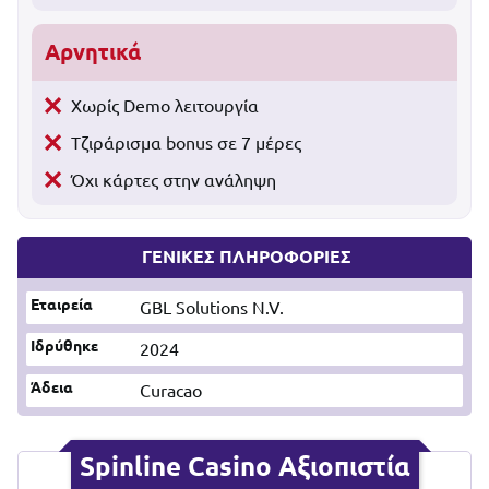
Αρνητικά
Χωρίς Demo λειτουργία
Τζιράρισμα bonus σε 7 μέρες
Όχι κάρτες στην ανάληψη
ΓΕΝΙΚΕΣ ΠΛΗΡΟΦΟΡΙΕΣ
Εταιρεία
GBL Solutions N.V.
Ιδρύθηκε
2024
Άδεια
Curacao
Spinline Casino Αξιοπιστία