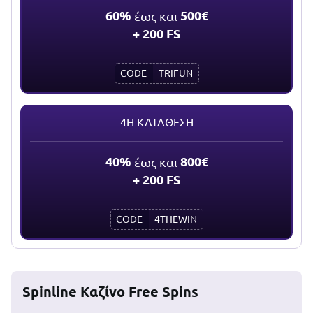
60%
500€
έως και
+
200 FS
CODE
TRIFUN
4Η ΚΑΤΆΘΕΣΗ
40%
800€
έως και
+
200 FS
CODE
4THEWIN
Spinline Καζίνο Free Spins