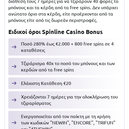
διάθεσή τους 7 ημέρες για να τζιράρουν 40 φορές το
μπόνους και τα κέρδη από τα free spins. Δεν υπάρχει
ανώτατο όριο στα κέρδη, είτε προέρχονται από τα
μπόνους είτε από τις δωρεάν περιστροφές.
Ειδικοί όροι Spinline Casino Bonus
Ποσό 280% έως €2.000 + 800 free spins σε 4
καταθέσεις
Τζιράρισμα 40x το ποσό του μπόνους και των
κερδών από τα free spins
Ελάχιστη Κατάθεση €20
Χρειάζονται 7 ημέρες για την ολοκλήρωση του
τζιραρίσματος
Ενεργοποιείται από τον παίκτη με τη χρήση
των κωδικών "NEWIN", "ENCORE", "TRIFUN"