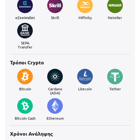
eZeeWallet
Skrill
MiFinity
Neteller
SEPA
Transfer
Τρόποι Crypto
Bitcoin
Cardano
Litecoin
Tether
(ADA)
Bitcoin Cash
Ethereum
Χρόνοι Ανάληψης