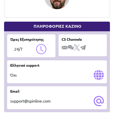
ΠΛΗΡΟΦΟΡΙΕΣ ΚΑΖΙΝΟ
Ώρες Εξυπηρέτησης
CS Channels
24/7
Ελληνικό support
Όχι
Email
support@spinline.com