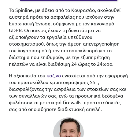
Το Spinline, με άδεια από το Κουρασάο, ακολουθεί
αυστηρά πρότυπα ασφαλείας που ισχύουν στην
Ευρωπαϊκή Ένωση, σύμφωνα με τον κανονισμό
GDPR. Οι παίκτες έχουν τη δυνατότητα να
αξιοποιήσουν τα εργαλεία υπεύθυνου
στοιχηματισμού, όπως την άμεση απενεργοποίηση
του λογαριασμού ή τον αυτοαποκλεισμό για το
διάστημα που επιθυμούν, με την εξυπηρέτηση
πελατών να είναι διαθέσιμη 24 ώρες το 24ωρο.
Η αξιοπιστία του
καζίνο
ενισχύεται από την εφαρμογή
του πρωτοκόλλου κρυπτογράφησης SSL,
διασφαλίζοντας την ασφάλεια των στοιχείων σας και
των συναλλαγών σας, ενώ τα προσωπικά δεδομένα
φυλάσσονται με ισχυρά firewalls, προστατεύοντάς
σας από οποιαδήποτε διαδικτυακή απειλή.