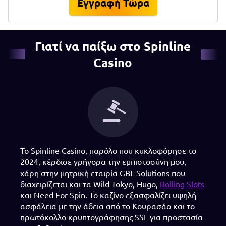
Εγγραφή Τώρα
Γιατί να παίξω στο Spinline
Casino
Το Spinline Casino, παρόλο που κυκλοφόρησε το
2024, κέρδισε γρήγορα την εμπιστοσύνη μου,
χάρη στην μητρική εταιρία GBL Solutions που
διαχειρίζεται και τα Wild Tokyo, Hugo,
Rolling Slots
και Need For Spin. Το καζίνο εξασφαλίζει υψηλή
ασφάλεια με την άδεια από το Κουρασάο και το
πρωτόκολλο κρυπτογράφησης SSL για προστασία