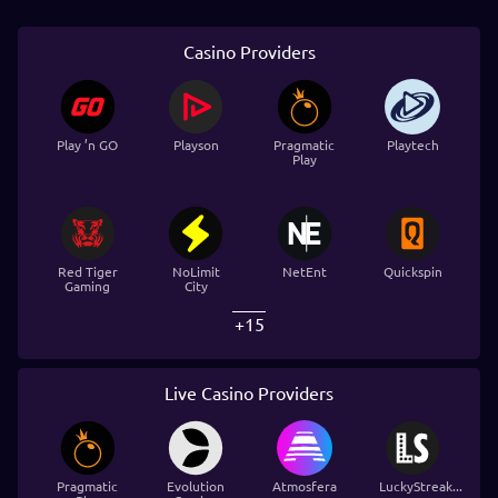
Casino Providers
Play ’n GO
Playson
Pragmatic
Playtech
Play
Red Tiger
NoLimit
NetEnt
Quickspin
Gaming
City
+15
Live Casino Providers
Pragmatic
Evolution
Atmosfera
LuckyStreak...