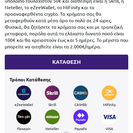
υπόλοιπο τουλάχιστον 50€ και διαθέσιμη είναι η Skrill, η
Neteller, το eZeeWallet, το MiFinity και τα
προαναφερθέντα crypto. Τα χρήματα σας θα
μεταφερθούν κατά μέσο όρο το πολύ σε 24 ώρες.
Φυσικά, θα ζητήσετε τα χρήματα σας και με τραπεζική
μεταφορά, παρόλα αυτά το ελάχιστο δυνατό ποσό είναι
100€ και θα χρειαστούν έως και 5 ημέρες. Το μέγιστο που
μπορείτε να αιτηθείτε είναι τα 2.000€/ημέρα.
ΚΑΤΑΘΕΣΗ
Τρόποι Κατάθεσης
eZeeWallet
Skrill
CASHlib
MiFinity
Flexepin
Neteller
Paysafe
VISA