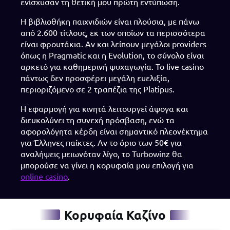
ενίσχυσαν τη θετική μου πρώτη εντύπωση.
Η βιβλιοθήκη παιχνιδιών είναι πλούσια, με πάνω
από 2.600 τίτλους, εκ των οποίων τα περισσότερα
είναι φρουτάκια. Αν και λείπουν μεγάλοι providers
όπως η Pragmatic και η Evolution, το σύνολο είναι
αρκετό για καθημερινή ψυχαγωγία. Το live casino
πάντως δεν προσφέρει μεγάλη ευελιξία,
περιοριζόμενο σε 2 τραπέζια της Platipus.
Η εφαρμογή για κινητά λειτουργεί άψογα και
διευκολύνει τη συνεχή πρόσβαση, ενώ τα
αφορολόγητα κέρδη είναι σημαντικό πλεονέκτημα
για Έλληνες παίκτες. Αν το όριο των 50€ για
αναλήψεις μειωνόταν λίγο, το Turbowinz θα
μπορούσε να γίνει η κορυφαία μου επιλογή για
online casino
.
Κορυφαία Καζίνο