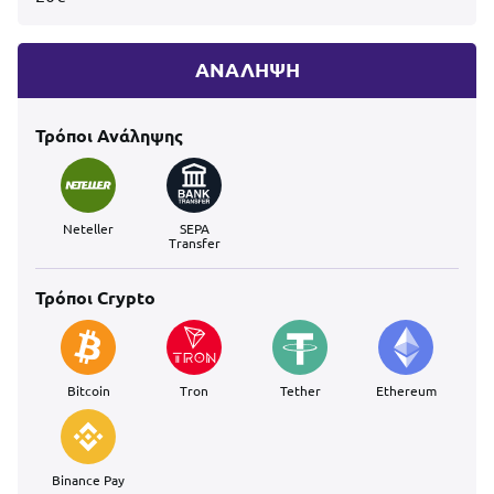
ΑΝΑΛΗΨΗ
Τρόποι Ανάληψης
Neteller
SEPA
Transfer
Τρόποι Crypto
Bitcoin
Tron
Tether
Ethereum
Binance Pay