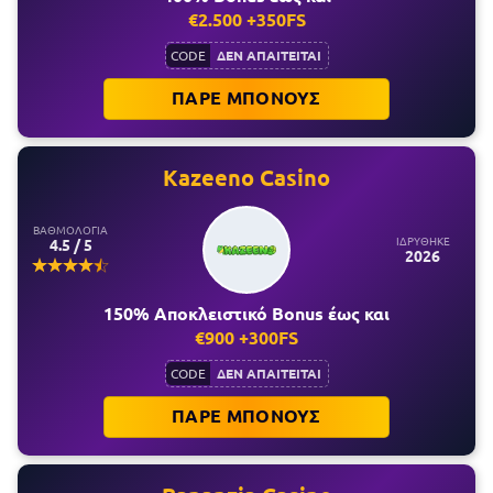
€2.500 +350FS
ΔΕΝ ΑΠΑΙΤΕΙΤΑΙ
CODE
ΠΑΡΕ ΜΠΟΝΟΥΣ
Kazeeno Casino
ΒΑΘΜΟΛΟΓΙΑ
ΙΔΡΥΘΗΚΕ
4.5 / 5
2026
150% Αποκλειστικό Bonus έως και
€900 +300FS
ΔΕΝ ΑΠΑΙΤΕΙΤΑΙ
CODE
ΠΑΡΕ ΜΠΟΝΟΥΣ