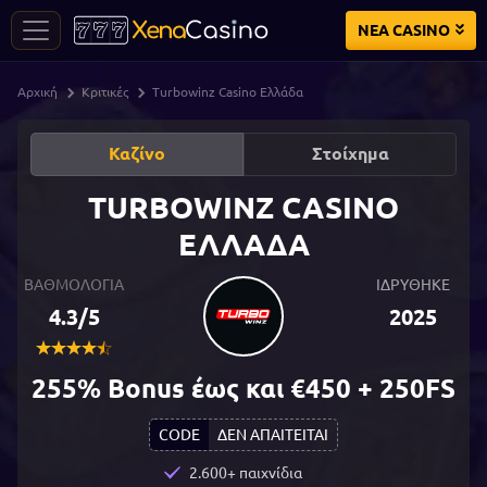
ΝEA CASINO
Αρχική
Κριτικές
Turbowinz Casino Ελλάδα
Καζίνο
Στοίχημα
TURBOWINZ CASINO
ΕΛΛΆΔΑ
ΒΑΘΜΟΛΟΓΙΑ
ΙΔΡΥΘΗΚΕ
4.3/5
2025
255% Bonus έως και
€450 + 250FS
CODE
ΔΕΝ ΑΠΑΙΤΕΙΤΑΙ
2.600+ παιχνίδια