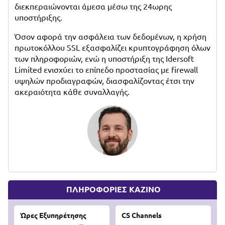
διεκπεραιώνονται άμεσα μέσω της 24ωρης
υποστήριξης.
Όσον αφορά την ασφάλεια των δεδομένων, η χρήση
πρωτοκόλλου SSL εξασφαλίζει κρυπτογράφηση όλων
των πληροφοριών, ενώ η υποστήριξη της Idersoft
Limited ενισχύει το επίπεδο προστασίας με firewall
υψηλών προδιαγραφών, διασφαλίζοντας έτσι την
ακεραιότητα κάθε συναλλαγής.
ΠΛΗΡΟΦΟΡΙΕΣ ΚΑΖΙΝΟ
Ώρες Εξυπηρέτησης
CS Channels