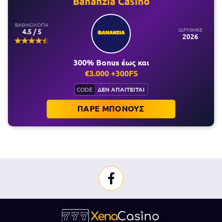
Bananzia Casino
ΒΑΘΜΟΛΟΓΙΑ
ΙΔΡΥΘΗΚΕ
4.5 / 5
2026
300% Bonus έως και
€3.000 +300FS
ΔΕΝ ΑΠΑΙΤΕΙΤΑΙ
CODE
ΠΑΡΕ ΜΠΟΝΟΥΣ