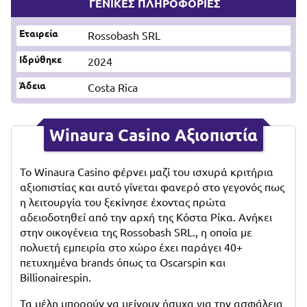
ΓΕΝΙΚΕΣ ΠΛΗΡΟΦΟΡΙΕΣ
Εταιρεία
Rossobash SRL
Ιδρύθηκε
2024
Άδεια
Costa Rica
Winaura Casino Αξιοπιστία
Το Winaura Casino φέρνει μαζί του ισχυρά κριτήρια
αξιοπιστίας και αυτό γίνεται φανερό στο γεγονός πως
η λειτουργία του ξεκίνησε έχοντας πρώτα
αδειοδοτηθεί από την αρχή της Κόστα Ρίκα. Ανήκει
στην οικογένεια της Rossobash SRL., η οποία με
πολυετή εμπειρία στο χώρο έχει παράγει 40+
πετυχημένα brands όπως τα Oscarspin και
Billionairespin.
Τα μέλη μπορούν να μείνουν ήσυχα για την ασφάλεια