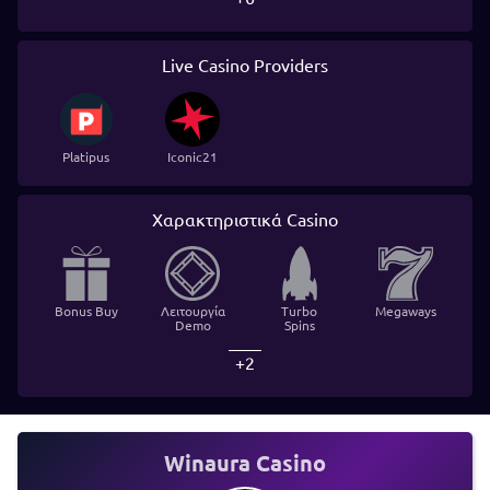
Live Casino Providers
Platipus
Iconic21
Χαρακτηριστικά Casino
Bonus Buy
Λειτουργία
Turbo
Megaways
Demo
Spins
+2
Winaura Casino