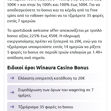
500€ + και στην 3η 100fs και 100% έως 500€. Για να
αποδεσμεύσετε το bonus και τα κέρδη από τα free
spins από το rollover πρέπει να τα τζιράρετε 35 φορές
εντός 7 ημερών.
Το sportsbook welcome offer απεικονίζεται με τριπλό
bonus αξίας 225% έως 450€. Η πληρωμή
ενεργοποίησης πρέπει να ξεπερνά τα 20€, ενώ για το
τζιράρισμα υποχρεούστε εντός 14 ημερών να ρίξετε
5 φορές το bonus σε παρολί τριών επιλογών με 1.40+
απόδοση ανά σημείο.
Ειδικοί όροι Winaura Casino Bonus
Ελάχιστη επιτρεπτή κατάθεση τα 20€
Συμπλήρωση των όρων του wagering σε 7
ημέρες
Τζιράρισμα 35 φορές το bonus