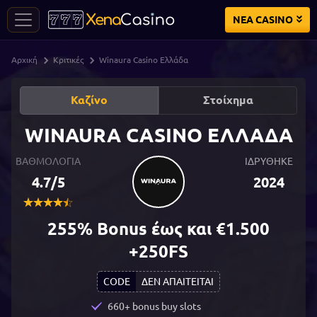
ΝEA CASINO
Αρχική
Κριτικές
Winaura Casino Ελλάδα
Καζίνο
Στοίχημα
WINAURA CASINO ΕΛΛΆΔΑ
ΒΑΘΜΟΛΟΓΙΑ
ΙΔΡΥΘΗΚΕ
4.7/5
2024
255% Bonus έως και
€1.500
+250FS
CODE
ΔΕΝ ΑΠΑΙΤΕΙΤΑΙ
660+ bonus buy slots