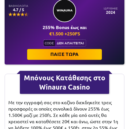
ΒΑΘΜΟΛΟΓΙΑ
ΙΔΡΥΘΗΚΕ
4.7 / 5
2024
255% Bonus έως και
€1.500 +250FS
ΔΕΝ ΑΠΑΙΤΕΙΤΑΙ
CODE
ΠΑΙΞΕ ΤΩΡΑ
Μπόνους Κατάθεσης στο
Winaura Casino
Με την εγγραφή σας στο καζίνο διεκδηκείτε τρεις
προσφορές οι οποίες συνολικά δίνουν 255% έως
1.500€ μαζί με 250fs. Σε κάθε μία από αυτές θα
χρειαστεί να καταθέσετε 20€ και άνω, ώστε στην 1η
να λάβετε 100% έως 500€ + 150fs, στην 2η 55% έως