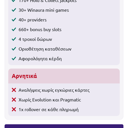
170+ Hold & Collect jackpots
30+ Winaura mini games
40+ providers
660+ bonus buy slots
4 τροχοί δώρων
Οριοθέτηση καταθέσεων
Αφορολόγητα κέρδη
Αρνητικά
Αναλήψεις χωρίς εγχώριες κάρτες
Χωρίς Evolution και Pragmatic
1x rollover σε κάθε πληρωμή