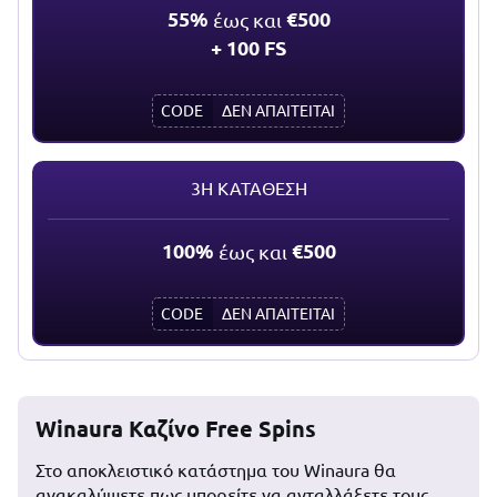
55%
€500
έως και
+
100 FS
CODE
ΔΕΝ ΑΠΑΙΤΕΙΤΑΙ
3Η ΚΑΤΆΘΕΣΗ
100%
€500
έως και
CODE
ΔΕΝ ΑΠΑΙΤΕΙΤΑΙ
Winaura Καζίνο Free Spins
Στο αποκλειστικό κατάστημα του Winaura θα
ανακαλύψετε πως μπορείτε να ανταλλάξετε τους