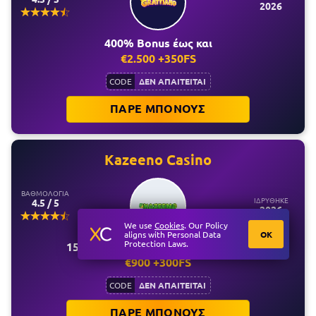
2026
400% Bonus έως και
€2.500 +350FS
ΔΕΝ ΑΠΑΙΤΕΙΤΑΙ
CODE
ΠΑΡΕ ΜΠΟΝΟΥΣ
Kazeeno Casino
ΒΑΘΜΟΛΟΓΙΑ
ΙΔΡΥΘΗΚΕ
4.5 / 5
2026
We use
Cookies
. Our Policy
OK
aligns with Personal Data
Protection Laws.
150% Αποκλειστικό Bonus έως και
€900 +300FS
ΔΕΝ ΑΠΑΙΤΕΙΤΑΙ
CODE
ΠΑΡΕ ΜΠΟΝΟΥΣ