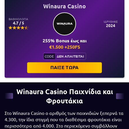
Winaura Casino
ΒΑΘΜΟΛΟΓΙΑ
ΙΔΡΥΘΗΚΕ
4.7 / 5
2024
255% Bonus έως και
€1.500 +250FS
ΔΕΝ ΑΠΑΙΤΕΙΤΑΙ
CODE
ΠΑΙΞΕ ΤΩΡΑ
Winaura Casino Παιχνίδια και
Φρουτάκια
Στο Winaura Casino ο αριθμός των παιχνιδιών ξεπερνά τα
4.300, την ίδια στιγμή που τα διαθέσιμα φρουτάκια είναι
περισσότερα από 4.000. Στο περιεχόμενο συμβάλλουν