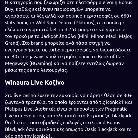
Η κατηγορία που ξεχωρίζει στη πλατφόρμα είναι η Bonus
Buy, καθώς εκεί άνευ περιορισμών μπορείτε να
αγοράσετε απλές αλλά και σούπερ περιστροφές σε 660+
slots όπως το Wild Spin Deluxe (Platipus), στο οποίο με
ελάχιστο αγοραστό bet τα 3.75€ μπορείτε να γυρίσετε
τον τροχό με τα Jackpot έπαθλα (Mini, Minor, Maxi, Major,
Grand). Στο brand μπορείτε ανά πάσα στιγμή να
ενεργοποιήσετε τις turbo περιστροφές, να διασκεδάσετε
σε 40+ megaways κουλοχέρηδες όπως το Book of Cats
Megaways (BGaming) και να παίξετε εντελώς δωρεάν
μέσω της demo λειτουργίας.
Winaura Live Καζίνο
Στο live casino έχετε την ευκαιρία να πάρετε θέση σε 30+
ζωντανά τραπέζια, τα οποία έρχονται από τις Iconic21 και
Platipus Live. Αισθητές είναι οι απουσίες των Pragmatic
Live και Evolution, παρόλα αυτά στα 8 τραπέζια blackjack
θα βρείτε τόσο υβριδικές επιλογές στο Grand Bonus
Blackjack όσο και κλασικές όπως το Oasis Blackjack και τα
δύο από την Iconic21.