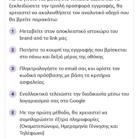
ξεκλειδώσετε την τριπλή προσφορά εγγραφής, θα
χρειαστεί να ακολουθήσετε τον αναλυτικό οδηγό που
θα βρείτε παρακάτω:
Μεταβείτε στον αποκλειστικό ιστοχώρο του
1
brand από το link μας
Πατήστε το κουμπί της εγγραφής που βρίσκεται
2
στο πάνω και δεξιά μέρος της οθόνης
Πληκτρολογήστε το email σας και ορίστε τον
3
κωδικό πρόσβασης με βάση τα κριτήρια
ασφαλείας
Εναλλακτικά τελειώστε την διαδικασία μέσω του
4
λογαριασμού σας στο Google
Με την πρώτη μέθοδο, θα χρειαστεί να
5
συμπληρώσετε έξτρα πληροφορίες
(Ονοματεπώνυμο, Ημερομηνία Γέννησης και
Τηλέφωνο)