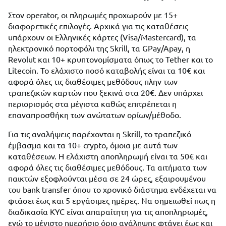
Στον operator, οι πληρωμές προχωρούν με 15+
διαφορετικές επιλογές. Αρχικά για τις καταθέσεις
υπάρχουν οι Ελληνικές κάρτες (Visa/Mastercard), τα
ηλεκτρονικό πορτοφόλι της Skrill, τα GPay/Apay, η
Revolut και 10+ κρυπτονομίσματα όπως το Tether και το
Litecoin. Το ελάχιστο ποσό καταβολής είναι τα 10€ και
αφορά όλες τις διαθέσιμες μεθόδους πλην των
τραπεζικών καρτών που ξεκινά στα 20€. Δεν υπάρχει
περιορισμός στα μέγιστα καθώς επιτρέπεται η
επαναπροσθήκη των ανώτατων ορίων/μέθοδο.
Για τις αναλήψεις παρέχονται η Skrill, το τραπεζικό
έμβασμα και τα 10+ crypto, όμοια με αυτά των
καταθέσεων. Η ελάχιστη αποπληρωμή είναι τα 50€ και
αφορά όλες τις διαθέσιμες μεθόδους. Τα αιτήματα των
παικτών εξοφλούνται μέσα σε 24 ώρες, εξαιρουμένου
του bank transfer όπου το χρονικό διάστημα ενδέχεται να
φτάσει έως και 5 εργάσιμες ημέρες. Να σημειωθεί πως η
διαδικασία KYC είναι απαραίτητη για τις αποπληρωμές,
ενώ το μέγιστο ημερήσιο όριο ανάληψης φτάνει έως και