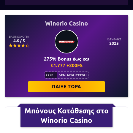
Winorio Casino
ΒΑΘΜΟΛΟΓΙΑ
ΙΔΡΥΘΗΚΕ
4.6 / 5
2025
275% Bonus έως και
€1.777 +200FS
ΔΕΝ ΑΠΑΙΤΕΙΤΑΙ
CODE
ΠΑΙΞΕ ΤΩΡΑ
Μπόνους Κατάθεσης στο
Winorio Casino