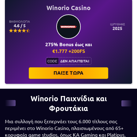
Winorio Casino
ΒΑΘΜΟΛΟΓΙΑ
ΙΔΡΥΘΗΚΕ
4.6 / 5
2025
275% Bonus έως και
€1.777 +200FS
ΔΕΝ ΑΠΑΙΤΕΙΤΑΙ
CODE
ΠΑΙΞΕ ΤΩΡΑ
Winorio Παιχνίδια και
Φρουτάκια
Μια συλλογή που ξεπερνάει τους 6.000 τίτλους σας
περιμένει στο Winorio Casino, πλαισιωμένους από 65+
κορυφαία game studios, όπως KA Gaming και Platipus.