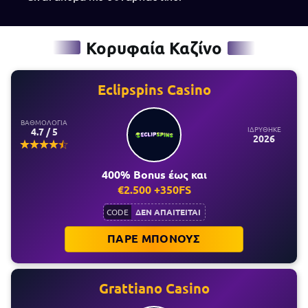
Κορυφαία Καζίνο
Eclipspins Casino
ΒΑΘΜΟΛΟΓΙΑ
ΙΔΡΥΘΗΚΕ
4.7 / 5
2026
400% Bonus έως και
€2.500 +350FS
ΔΕΝ ΑΠΑΙΤΕΙΤΑΙ
CODE
ΠΑΡΕ ΜΠΟΝΟΥΣ
Grattiano Casino