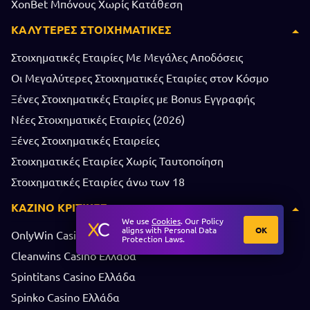
XonBet Μπόνους Χωρίς Κατάθεση
ΚΑΛΥΤΕΡΕΣ ΣΤΟΙΧΗΜΑΤΙΚΕΣ
Στοιχηματικές Εταιρίες Με Μεγάλες Αποδόσεις
Οι Μεγαλύτερες Στοιχηματικές Εταιρίες στον Κόσμο
Ξένες Στοιχηματικές Εταιρίες με Bonus Εγγραφής
Νέες Στοιχηματικές Εταιρίες (2026)
Ξένες Στοιχηματικές Εταιρείες
Στοιχηματικές Εταιρίες Χωρίς Ταυτοποίηση
Στοιχηματικές Εταιρίες άνω των 18
ΚΑΖΊΝΟ ΚΡΙΤΙΚΈΣ
We use
Cookies
. Our Policy
OK
aligns with Personal Data
OnlyWin Casino Ελλάδα
Protection Laws.
Cleanwins Casino Ελλάδα
Spintitans Casino Ελλάδα
Spinko Casino Ελλάδα