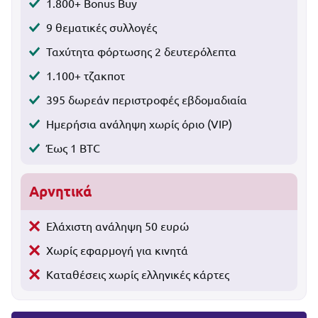
1.800+ Bonus Buy
9 θεματικές συλλογές
Ταχύτητα φόρτωσης 2 δευτερόλεπτα
1.100+ τζακποτ
395 δωρεάν περιστροφές εβδομαδιαία
Ημερήσια ανάληψη χωρίς όριο (VIP)
Έως 1 BTC
Αρνητικά
Ελάχιστη ανάληψη 50 ευρώ
Χωρίς εφαρμογή για κινητά
Καταθέσεις χωρίς ελληνικές κάρτες