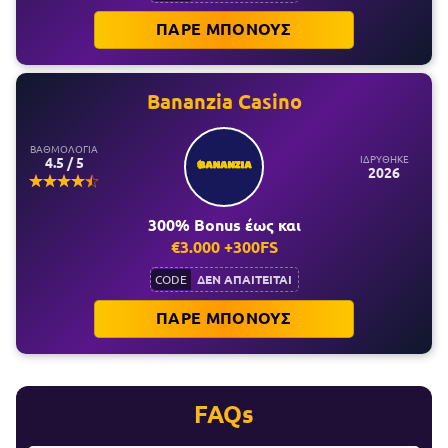
ΠΑΡΕ ΜΠΟΝΟΥΣ
Bananzia Casino
ΒΑΘΜΟΛΟΓΙΑ
ΙΔΡΥΘΗΚΕ
4.5 / 5
2026
300% Bonus έως και
€3.000 +300FS
ΔΕΝ ΑΠΑΙΤΕΙΤΑΙ
CODE
ΠΑΡΕ ΜΠΟΝΟΥΣ
FAQs