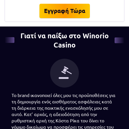
Εγγραφή Τώρα
Γιατί να παίξω στο Winorio
Casino
Το brand ικανοποιεί όλες μου τις προϋποθέσεις για
τη δημιουργία ενός αισθήματος ασφάλειας κατά
τη διάρκεια της παικτικής ενασχόλησής μου σε
αυτό. Κατ’ αρχάς, η αδειοδότηση από την
ρυθμιστική αρχή της Κόστα Ρίκα του δίνει το
νόμιμο δικαίωμα να προσφέρει τις υπηρεσίες του