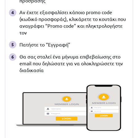
πρόσβασης
Αν έχετε εξασφαλίσει κάποιο promo code
4
(κωδικό προσφοράς), κλικάρετε το κουτάκι που
αναγράφει “Promo code” και πληκτρολογήστε
τον
Πατήστε το “Εγγραφή”
5
Θα σας σταλεί ένα μήνυμα επιβεβαίωσης στο
6
email που δηλώσατε για να ολοκληρώσετε την
διαδικασία