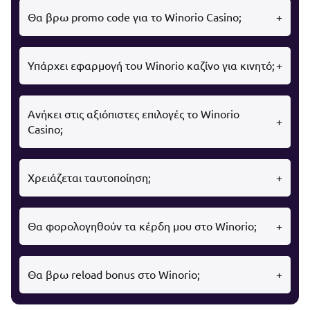
Θα βρω promo code για το Winorio Casino;
Φυσικά και θα βρείτε! Το brand ήδη προσφέρει
Υπάρχει εφαρμογή του Winorio καζίνο για κινητό;
αρκετά μπόνους που έχουν ως προϋπόθεση την
χρήση ενός ειδικού promo code. Παρόλα αυτά,
προωθητικούς κωδικούς μπορείτε να βρείτε και σε
Όχι, δεν θα βρείτε εφαρμογή για smartphone ή
Ανήκει στις αξιόπιστες επιλογές το Winorio
site συνεργατών του Winorio Casino!
τάμπλετ. Ωστόσο, ο ιστότοπος του καζίνο έχει
Casino;
δημιουργηθεί με τέτοιο τρόπο ώστε να λειτουργεί
άψογα σε οποιαδήποτε φορητή συσκευή,
ανεξαρτήτως λειτουργικού ή μεγέθους οθόνης.
Το Winorio Casino έχει εξασφαλίσει αδειοδότηση
Χρειάζεται ταυτοποίηση;
από την αρμόδια αρχή της Κόστα Ρίκα και με αυτή
μπορεί να δέχεται νόμιμα παίκτες από την Ελλάδα
(18+). Επιπλέον, έχει λάβει αυστηρά μέτρα
Όχι, δε θα σας ζητηθεί να ταυτοποιήσετε τον
Θα φορολογηθούν τα κέρδη μου στο Winorio;
προστασίας των προσωπικών δεδομένων, όπως
λογαριασμό σας ενόσω κάνετε την εγγραφή σας
κρυπτογράφηση και προωθεί ένθερμα το
στο καζίνο. Δημιουργείτε τον λογαριασμό σας σε
Υπεύθυνο Παιχνίδι.
δευτερόλεπτα και ξεκινάτε να παίζετε. Μπορεί να
Όχι, σε καμία περίπτωση δεν θα χρειαστεί να
Θα βρω reload bonus στο Winorio;
σας ζητηθούν επιπλέον πληροφορίες, παρόλα
φορολογηθείτε για τα τυχόν κέρδη σας από τις
αυτά, όταν αιτηθείτε ανάληψη.
δραστηριότητές σας στο Winorio Casino. Η