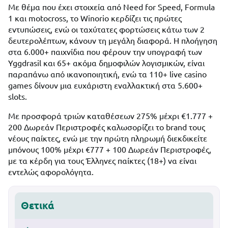
Με θέμα που έχει στοιχεία από Need for Speed, Formula
1 και motocross, το Winorio κερδίζει τις πρώτες
εντυπώσεις, ενώ οι ταχύτατες φορτώσεις κάτω των 2
δευτερολέπτων, κάνουν τη μεγάλη διαφορά. Η πλοήγηση
στα 6.000+ παιχνίδια που φέρουν την υπογραφή των
Yggdrasil και 65+ ακόμα δημοφιλών λογισμικών, είναι
παραπάνω από ικανοποιητική, ενώ τα 110+ live casino
games δίνουν μια ευχάριστη εναλλακτική στα 5.600+
slots.
Με προσφορά τριών καταθέσεων 275% μέχρι €1.777 +
200 Δωρεάν Περιστροφές καλωσορίζει το brand τους
νέους παίκτες, ενώ με την πρώτη πληρωμή διεκδικείτε
μπόνους 100% μέχρι €777 + 100 Δωρεάν Περιστροφές,
με τα κέρδη για τους Έλληνες παίκτες (18+) να είναι
εντελώς αφορολόγητα.
Θετικά