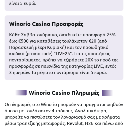
είναι 5 ευρώ.
Winorio Casino Προσφορές
Κάθε Σαββατοκύριακο, διεκδικείτε προσφορά 25%
έως €500 για καταθέσεις τουλάχιστον €20 (από
Παρασκευή μέχρι Κυριακή) και τον προωθητικό
κωδικό (promo code) “LIVE25”. Για τις απαιτήσεις
πονταρίσματος, πρέπει να τζιράρετε 20Χ το ποσό της
προσφοράς σε παιχνίδια της κατηγορίας LIVE, εντός
3 ημερών. Το μέγιστο ποντάρισμα είναι 5 ευρώ.
Winorio Casino Πληρωμές
Οι πληρωμές στο Winorio μπορούν να πραγματοποιηθούν
άμεσα με τουλάχιστον 4 τρόπους. Αναλυτικότερα,
μπορείτε να πιστώσετε τον λογαριασμό σας με χρήματα
μέσω τραπεζικής μεταφοράς, Revolut, N26 και πάνω από