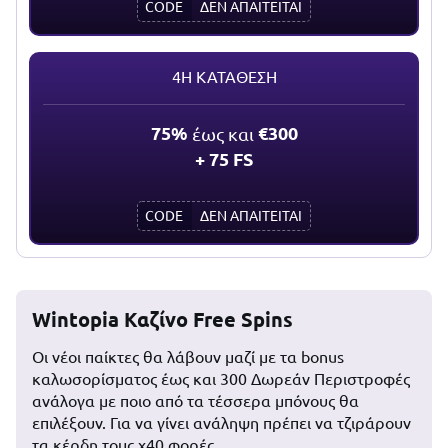
CODE
ΔΕΝ ΑΠΑΙΤΕΙΤΑΙ
4Η ΚΑΤΆΘΕΣΗ
75%
€300
έως και
+
75 FS
CODE
ΔΕΝ ΑΠΑΙΤΕΙΤΑΙ
Wintopia Καζίνο Free Spins
Οι νέοι παίκτες θα λάβουν μαζί με τα bonus
καλωσορίσματος έως και 300 Δωρεάν Περιστροφές
ανάλογα με ποιο από τα τέσσερα μπόνους θα
επιλέξουν. Για να γίνει ανάληψη πρέπει να τζιράρουν
τα κέρδη τους x40 φορές.