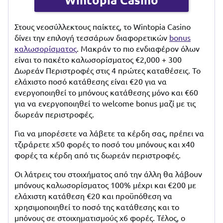
Wintopia Casino
Στους νεοσύλλεκτους παίκτες, το Wintopia Casino
δίνει την επιλογή τεσσάρων διαφορετικών
bonus
καλωσορίσματος
. Μακράν το πιο ενδιαφέρον όλων
είναι το πακέτο καλωσορίσματος €2,000 + 300
Δωρεάν Περιστροφές στις 4 πρώτες καταθέσεις. Το
ελάχιστο ποσό κατάθεσης είναι €20 για να
ενεργοποιηθεί το μπόνους κατάθεσης μόνο και €60
για να ενεργοποιηθεί το welcome bonus μαζί με τις
δωρεάν περιστροφές.
Για να μπορέσετε να λάβετε τα κέρδη σας, πρέπει να
τζιράρετε x50 φορές το ποσό του μπόνους και x40
φορές τα κέρδη από τις δωρεάν περιστροφές.
Οι λάτρεις του στοιχήματος από την άλλη θα λάβουν
μπόνους καλωσορίσματος 100% μέχρι και €200 με
ελάχιστη κατάθεση €20 και προϋπόθεση να
χρησιμοποιηθεί το ποσό της κατάθεσης και το
μπόνους σε στοιχηματισμούς x6 φορές. Τέλος, ο