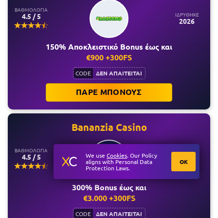
ΒΑΘΜΟΛΟΓΙΑ
ΙΔΡΥΘΗΚΕ
4.5 / 5
2026
150% Αποκλειστικό Bonus έως και
€900 +300FS
ΔΕΝ ΑΠΑΙΤΕΙΤΑΙ
CODE
ΠΑΡΕ ΜΠΟΝΟΥΣ
Bananzia Casino
ΒΑΘΜΟΛΟΓΙΑ
We use
Cookies
. Our Policy
ΙΔΡΥΘΗΚΕ
4.5 / 5
OK
2026
aligns with Personal Data
Protection Laws.
300% Bonus έως και
€3.000 +300FS
ΔΕΝ ΑΠΑΙΤΕΙΤΑΙ
CODE