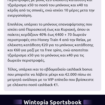
τζιράρισμα x50 το ποσό του μπόνους και x40 τα
κέρδη από τις σπινιές, ενώ ισχύει 10 μέρες μετα την
ενεργοποίηση.
Επιπλέον, υπάρχει το μπόνους επαναφόρτισης που
ισχύει από Παρασκευή έως και Κυριακή, όπου οι
παίκτες κερδίζουν 40% έως €400 + 70 δωρεάν
περιστροφές στο Money Train 4 από την Relax, με
ελάχιστη κατάθεση €20 για το μπόνους κατάθεσης
και €60 για μαζί με τα free spins, ενώ απαιτείται
τζιράρισμα x50 για το μπόνους και x40 για τις
δωρεάν περιστροφές.
Τέλος, υπάρχει και το εβδομαδιαίο cashback bonus
που μπορείτε να λάβετε μέχρι και €2.000 πίσω σε
μετρητά ανάλογα με το VIP επίπεδο που βρίσκεστε
με ελάχιστο ποσό cashback €1.
Wintopia Sportsbook