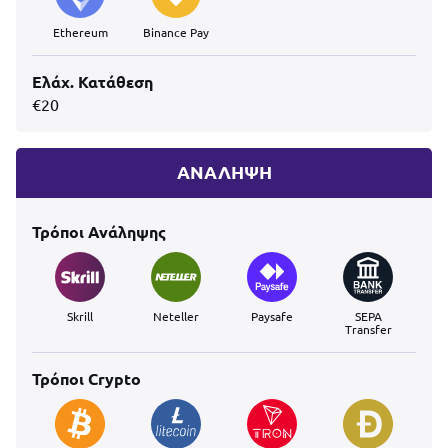
Ethereum
Binance Pay
Ελάχ. Κατάθεση
€20
ΑΝΑΛΗΨΗ
Τρόποι Ανάληψης
Skrill
Neteller
Paysafe
SEPA
Transfer
Τρόποι Crypto