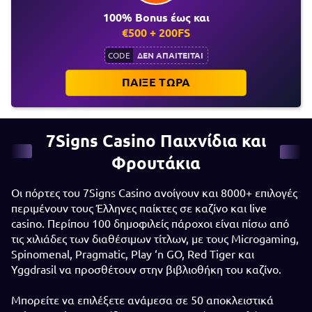
100% Bonus έως και
€500 + 200FS
ΔΕΝ ΑΠΑΙΤΕΙΤΑΙ
CODE
ΠΑΙΞΕ ΤΩΡΑ
7Signs Casino Παιχνίδια και
Φρουτάκια
Οι πόρτες του 7Signs Casino ανοίγουν και 8000+ επιλογές
περιμένουν τους Έλληνες παίκτες σε καζίνο και live
casino. Περίπου 100 δημοφιλείς πάροχοι είναι πίσω από
τις χιλιάδες των διαθέσιμων τίτλων, με τους Microgaming,
Spinomenal, Pragmatic, Play ‘n GO, Red Tiger και
Yggdrasil να προσθέτουν στην βιβλιοθήκη του καζίνο.
Μπορείτε να επιλέξετε ανάμεσα σε 50 αποκλειστικά