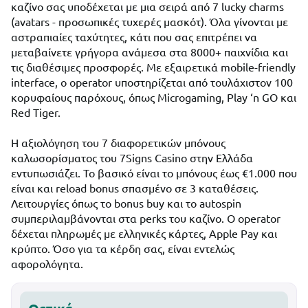
καζίνο σας υποδέχεται με μια σειρά από 7 lucky charms
(avatars - προσωπικές τυχερές μασκότ). Όλα γίνονται με
αστραπιαίες ταχύτητες, κάτι που σας επιτρέπει να
μεταβαίνετε γρήγορα ανάμεσα στα 8000+ παιχνίδια και
τις διαθέσιμες προσφορές. Με εξαιρετικά mobile-friendly
interface, ο operator υποστηρίζεται από τουλάχιστον 100
κορυφαίους παρόχους, όπως Microgaming, Play ‘n GO και
Red Tiger.
Η αξιολόγηση του 7 διαφορετικών μπόνους
καλωσορίσματος του 7Signs Casino στην Ελλάδα
εντυπωσιάζει. Το βασικό είναι το μπόνους έως €1.000 που
είναι και reload bonus σπασμένο σε 3 καταθέσεις.
Λειτουργίες όπως το bonus buy και το autospin
συμπεριλαμβάνονται στα perks του καζίνο. O operator
δέχεται πληρωμές με ελληνικές κάρτες, Apple Pay και
κρύπτο. Όσο για τα κέρδη σας, είναι εντελώς
αφορολόγητα.