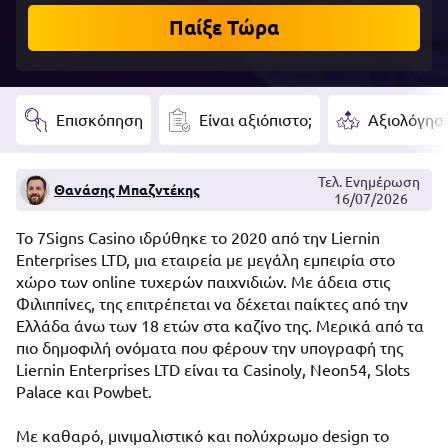
Παίξε Τώρα
Επισκόπηση
Είναι αξιόπιστο;
Αξιολόγησ
Τελ. Ενημέρωση
Θανάσης Μπαζντέκης
16/07/2026
Το 7Signs Casino ιδρύθηκε το 2020 από την Liernin
Enterprises LTD, μια εταιρεία με μεγάλη εμπειρία στο
χώρο των online τυχερών παιχνιδιών. Με άδεια στις
Φιλιππίνες, της επιτρέπεται να δέχεται παίκτες από την
Ελλάδα άνω των 18 ετών στα καζίνο της. Μερικά από τα
πιο δημοφιλή ονόματα που φέρουν την υπογραφή της
Liernin Enterprises LTD είναι τα Casinoly, Neon54, Slots
Palace και Powbet.
Με καθαρό, μινιμαλιστικό και πολύχρωμο design το