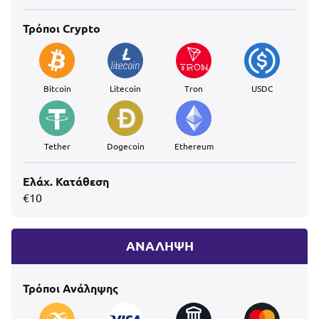
Τρόποι Crypto
Bitcoin
Litecoin
Tron
USDC
Tether
Dogecoin
Ethereum
Ελάχ. Κατάθεση
€10
ΑΝΑΛΗΨΗ
Τρόποι Ανάληψης