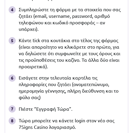
Συμπληρώστε τη φόρμα με τα στοιχεία που σας
4
ζητάει (email, username, password, αριθμό
τηλεφώνου και κωδικό προσφοράς – αν
υπάρχει).
Κάντε tick στα κουτάκια στο τέλος της φόρμας
5
(είναι απαραίτητο να κλικάρετε στο πρώτο, για
να δηλώσετε ότι συμφωνείτε με τους όρους και
τις προϋποθέσεις του καζίνο. Τα άλλα δύο είναι
προαιρετικά).
Εισάγετε στην τελευταία καρτέλα τις
6
πληροφορίες που ζητάει (ονοματεπώνυμο,
ημερομηνία γέννησης, πλήρη διεύθυνση και το
φύλο σας)
Πιέστε “Εγγραφή Τώρα”.
7
Τώρα μπορείτε να κάνετε login στον νέο σας
8
7Signs Casino λογαριασμό.