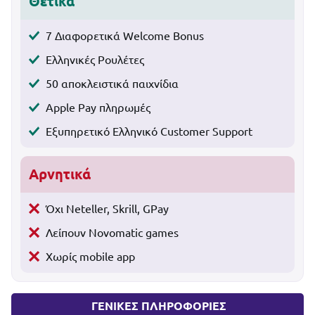
Θετικά
7 Διαφορετικά Welcome Bonus
Ελληνικές Ρουλέτες
50 αποκλειστικά παιχνίδια
Apple Pay πληρωμές
Εξυπηρετικό Ελληνικό Customer Support
Αρνητικά
Όχι Neteller, Skrill, GPay
Λείπουν Novomatic games
Χωρίς mobile app
ΓΕΝΙΚΕΣ ΠΛΗΡΟΦΟΡΙΕΣ