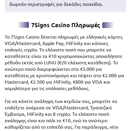
δωρεάν περιστροφές για δεκάδες παιχνίδια.
7Signs Casino Πληρωμές
Το 7Signs Casino δέχεται πληρωμές με ελληνικές κάρτες
VISA/Mastercard, Apple Pay, MiFinity και κάποιες
επιλογές crypto. Το ελάχιστο ποσό που μπορείτε να
καταθέσετε είναι τα €10 χρησιμοποιώντας οποιαδήποτε
μέθοδο εκτός από LUNU (€20 ελάχιστη κατάθεση). Το
ανώτερο ποσό διαμορφώνεται στα €5.000 για
καταθέσεις με κρυπτονόμισμα και πέφτει στα €2.000 για
Mastercard, €2.500 για MiFinity, €800 για VISA και
χαμηλότερα για τις υπόλοιπες μεθόδους.
Για να κάνετε ανάληψη των κερδών σας, μπορείτε να
επιλέξετε ανάμεσα σε VISA/Mastercard, Τραπεζικό
Έμβασμα, MiFinity και 8 crypto. Το ελάχιστο ποσό
ανάληψης είναι και πάλι τα €10, ενώ το ανώτερο
καθορίζεται από το επίπεδό σας. Για παράδειγμα, νέοι