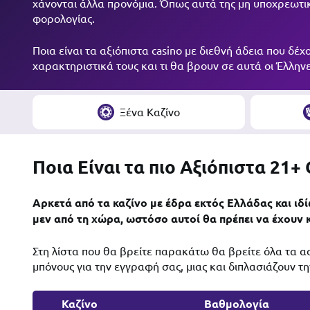
χάνονται άλλα προνόμια. Όπως αυτά της μη υποχρεωτικ
φορολογίας.
Ποια είναι τα αξιόπιστα casino με διεθνή άδεια που δέχο
χαρακτηριστικά τους και τι θα βρουν σε αυτά οι Έλληνε
Ξένα Καζίνο
Ποια Είναι τα πιο Αξιόπιστα 21+
Αρκετά από τα καζίνο με έδρα εκτός Ελλάδας και ιδί
μεν από τη χώρα, ωστόσο αυτοί θα πρέπει να έχουν κ
Στη λίστα που θα βρείτε παρακάτω θα βρείτε όλα τα ασ
μπόνους για την εγγραφή σας, μιας και διπλασιάζουν τ
Καζίνο
Βαθμολογία