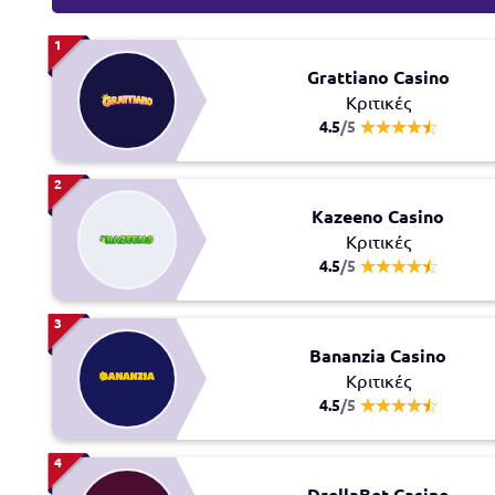
1
Grattiano Casino
Κριτικές
4.5
/5
2
Kazeeno Casino
Κριτικές
4.5
/5
3
Bananzia Casino
Κριτικές
4.5
/5
4