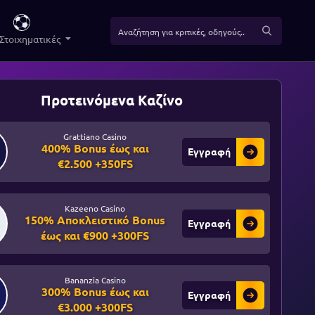
 Στοιχηματικές
Προτεινόμενα Καζίνο
Grattiano Casino
400% Bonus έως και
Εγγραφή
€2.500 +350FS
Kazeeno Casino
150% Αποκλειστικό Bonus
Εγγραφή
έως και
€900 +300FS
Bananzia Casino
300% Bonus έως και
Εγγραφή
€3.000 +300FS