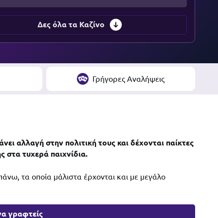
Δες όλα τα Καζίνο
Γρήγορες Αναλήψεις
άνει αλλαγή στην πολιτική τους και δέχονται παίκτες
ς στα τυχερά παιχνίδια.
πάνω, τα οποία μάλιστα έρχονται και με μεγάλο
 να γραφτείς