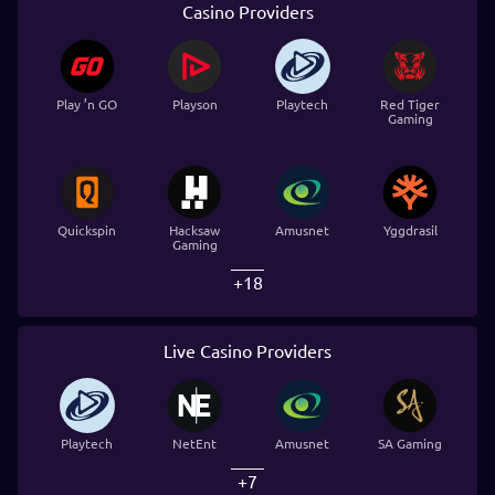
Casino Providers
Play ’n GO
Playson
Playtech
Red Tiger
Gaming
Quickspin
Hacksaw
Amusnet
Yggdrasil
Gaming
+18
Live Casino Providers
Playtech
NetEnt
Amusnet
SA Gaming
+7