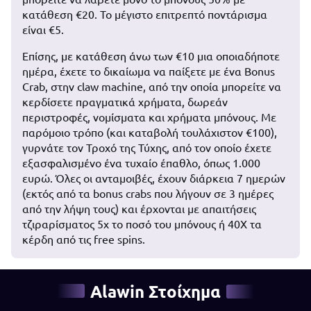
κατάθεση €20. Το μέγιστο επιτρεπτό ποντάρισμα
είναι €5.
Επίσης, με κατάθεση άνω των €10 μια οποιαδήποτε
ημέρα, έχετε το δικαίωμα να παίξετε με ένα Bonus
Crab, στην claw machine, από την οποία μπορείτε να
κερδίσετε πραγματικά χρήματα, δωρεάν
περιστροφές, νομίσματα και χρήματα μπόνους. Με
παρόμοιο τρόπο (και καταβολή τουλάχιστον €100),
γυρνάτε τον Τροχό της Τύχης, από τον οποίο έχετε
εξασφαλισμένο ένα τυχαίο έπαθλο, όπως 1.000
ευρώ. Όλες οι ανταμοιβές, έχουν διάρκεια 7 ημερών
(εκτός από τα bonus crabs που λήγουν σε 3 ημέρες
από την λήψη τους) και έρχονται με απαιτήσεις
τζιραρίσματος 5χ το ποσό του μπόνους ή 40Χ τα
κέρδη από τις free spins.
Alawin Στοίχημα