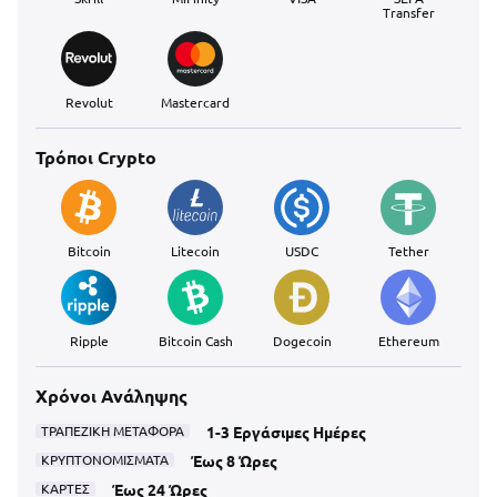
Transfer
Revolut
Mastercard
Τρόποι Crypto
Bitcoin
Litecoin
USDC
Tether
Ripple
Bitcoin Cash
Dogecoin
Ethereum
Χρόνοι Ανάληψης
ΤΡΑΠΕΖΙΚΉ ΜΕΤΑΦΟΡΆ
1-3 Εργάσιμες Ημέρες
ΚΡΥΠΤΟΝΟΜΊΣΜΑΤΑ
Έως 8 Ώρες
ΚΆΡΤΕΣ
Έως 24 Ώρες