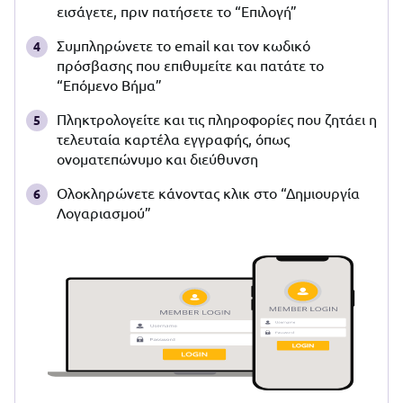
εισάγετε, πριν πατήσετε το “Επιλογή”
Συμπληρώνετε το email και τον κωδικό
4
πρόσβασης που επιθυμείτε και πατάτε το
“Επόμενο Βήμα”
Πληκτρολογείτε και τις πληροφορίες που ζητάει η
5
τελευταία καρτέλα εγγραφής, όπως
ονοματεπώνυμο και διεύθυνση
Ολοκληρώνετε κάνοντας κλικ στο “Δημιουργία
6
Λογαριασμού”