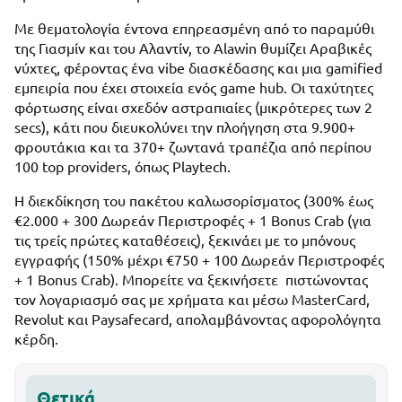
Με θεματολογία έντονα επηρεασμένη από το παραμύθι
της Γιασμίν και του Αλαντίν, το Alawin θυμίζει Αραβικές
νύχτες, φέροντας ένα vibe διασκέδασης και μια gamified
εμπειρία που έχει στοιχεία ενός game hub. Οι ταχύτητες
φόρτωσης είναι σχεδόν αστραπιαίες (μικρότερες των 2
secs), κάτι που διευκολύνει την πλοήγηση στα 9.900+
φρουτάκια και τα 370+ ζωντανά τραπέζια από περίπου
100 top providers, όπως Playtech.
Η διεκδίκηση του πακέτου καλωσορίσματος (300% έως
€2.000 + 300 Δωρεάν Περιστροφές + 1 Bonus Crab (για
τις τρείς πρώτες καταθέσεις), ξεκινάει με το μπόνους
εγγραφής (150% μέχρι €750 + 100 Δωρεάν Περιστροφές
+ 1 Bonus Crab). Μπορείτε να ξεκινήσετε πιστώνοντας
τον λογαριασμό σας με χρήματα και μέσω MasterCard,
Revolut και Paysafecard, απολαμβάνοντας αφορολόγητα
κέρδη.
Θετικά