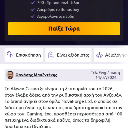
700+ Spinomenal τίτλοι
Απεριόριστο Bonus buy
Αφορολόγητα κέρδη
Παίξε Τώρα
Επισκόπηση
Είναι αξιόπιστο;
Αξιολόγησ
Τελ. Ενημέρωση
Θανάσης Μπαζντέκης
14/07/2026
Το Alawin Casino ξεκίνησε τη λειτουργία του το 2026,
όταν έλαβε άδεια από την ρυθμιστική αρχή του Ανζουάν.
Το brand ανήκει στον όμιλο NovaForge Ltd, ο οποίος σε
διάστημα άνω της δεκαετίας που δραστηριοποιείται στον
χώρο του iGaming, έχει προσθέσει περισσότερα από 100
πετυχημένα διαδικτυακά καζίνο, όπως τα δημοφιλή
Sportuna και DivaSpin.