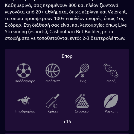
Καθημερινά, σας περιμένουν 800 και πλέον ζωντανά
γεγονότα από 20+ αθλήματα, όπως κέρλινκ και Valorant,
τα οποία προσφέρουν 100+ επιπλέον αγορές, όπως 1ος
Σκόρερ. Στη διάθεσή σας είναι και λειτουργίες όπως Live
Streaming (esports), Cashout και Bet Builder, με τα
στοιχήματα νε τοποθετούνται εντός 2-3 δευτερολέπτων.
Σπορ
Ποδόσφαιρο
Μπάσκετ
Τένις
Μποξ
Ιπποδρομίες
Κρίκετ
Σνούκερ
Ράγκμπι
+15