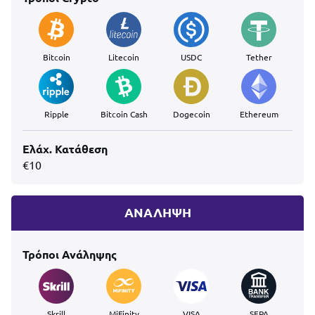
Bitcoin
Litecoin
USDC
Tether
Ripple
Bitcoin Cash
Dogecoin
Ethereum
Ελάχ. Κατάθεση
€10
ΑΝΑΛΗΨΗ
Τρόποι Ανάληψης
Skrill
MiFinity
VISA
SEPA