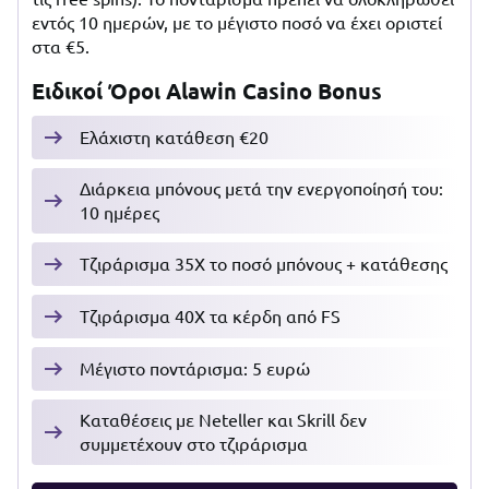
εντός 10 ημερών, με το μέγιστο ποσό να έχει οριστεί
στα €5.
Ειδικοί Όροι Alawin Casino Bonus
Ελάχιστη κατάθεση €20
Διάρκεια μπόνους μετά την ενεργοποίησή του:
10 ημέρες
Tζιράρισμα 35Χ το ποσό μπόνους + κατάθεσης
Τζιράρισμα 40Χ τα κέρδη από FS
Μέγιστο ποντάρισμα: 5 ευρώ
Καταθέσεις με Neteller και Skrill δεν
συμμετέχουν στο τζιράρισμα