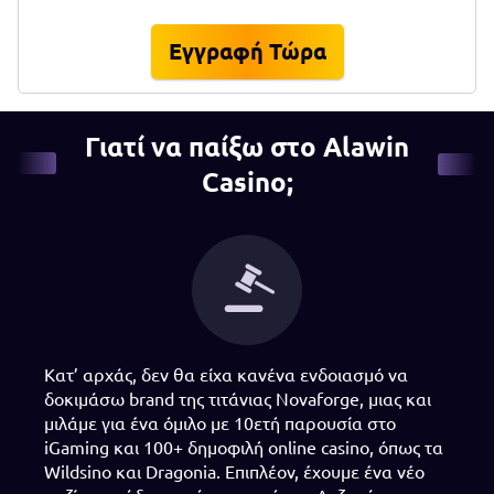
Εγγραφή Τώρα
Γιατί να παίξω στο Alawin
Casino;
Κατ’ αρχάς, δεν θα είχα κανένα ενδοιασμό να
δοκιμάσω brand της τιτάνιας Novaforge, μιας και
μιλάμε για ένα όμιλο με 10ετή παρουσία στο
iGaming και 100+ δημοφιλή online casino, όπως τα
Wildsino και Dragonia. Επιπλέον, έχουμε ένα νέο