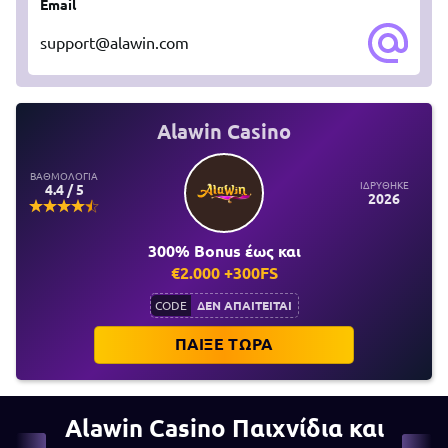
Email
support@alawin.com
Alawin Casino
ΒΑΘΜΟΛΟΓΙΑ
ΙΔΡΥΘΗΚΕ
4.4 / 5
2026
300% Bonus έως και
€2.000 +300FS
ΔΕΝ ΑΠΑΙΤΕΙΤΑΙ
CODE
ΠΑΙΞΕ ΤΩΡΑ
Alawin Casino Παιχνίδια και