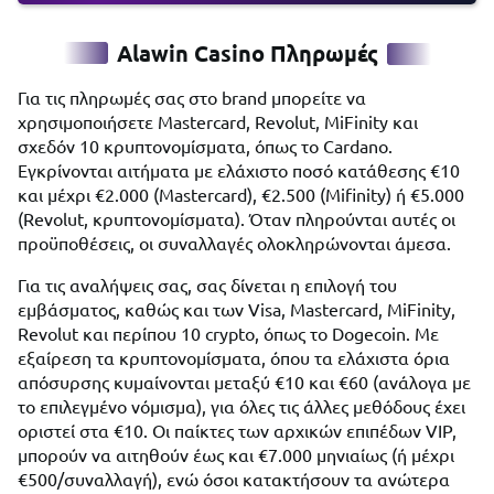
Alawin Casino Πληρωμές
Για τις πληρωμές σας στο brand μπορείτε να
χρησιμοποιήσετε Mastercard, Revolut, MiFinity και
σχεδόν 10 κρυπτονομίσματα, όπως το Cardano.
Εγκρίνονται αιτήματα με ελάχιστο ποσό κατάθεσης €10
και μέχρι €2.000 (Mastercard), €2.500 (Mifinity) ή €5.000
(Revolut, κρυπτονομίσματα). Όταν πληρούνται αυτές οι
προϋποθέσεις, οι συναλλαγές ολοκληρώνονται άμεσα.
Για τις αναλήψεις σας, σας δίνεται η επιλογή του
εμβάσματος, καθώς και των Visa, Mastercard, MiFinity,
Revolut και περίπου 10 crypto, όπως το Dogecoin. Με
εξαίρεση τα κρυπτονομίσματα, όπου τα ελάχιστα όρια
απόσυρσης κυμαίνονται μεταξύ €10 και €60 (ανάλογα με
το επιλεγμένο νόμισμα), για όλες τις άλλες μεθόδους έχει
οριστεί στα €10. Οι παίκτες των αρχικών επιπέδων VIP,
μπορούν να αιτηθούν έως και €7.000 μηνιαίως (ή μέχρι
€500/συναλλαγή), ενώ όσοι κατακτήσουν τα ανώτερα