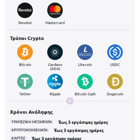
Revolut
Mastercard
Τρόποι Crypto
Bitcoin
Cardano
Litecoin
USDC
(ADA)
Tether
Ripple
Bitcoin Cash
Dogecoin
Χρόνοι Ανάληψης
ΤΡΑΠΕΖΙΚΉ ΜΕΤΑΦΟΡΆ
Έως 3 εργάσιμες ημέρες
ΚΡΥΠΤΟΝΟΜΊΣΜΑΤΑ
Έως 3 εργάσιμες ημέρες
ΚΆΡΤΕΣ
Έως 3 εργάσιμες ημέρες