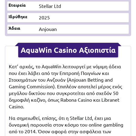
Εταιρεία
Stellar Ltd
Ιδρύθηκε
2025
Άδεια
Anjouan
AquaWin Casino Αξιοπιστία
Κατ’ αρχάς, το AquaWin λειτουργεί με νόμιμη άδεια
που έχει λάβει από την Επιτροπή Παιγνίων και
Στοιχημάτων του Ανζουάν (Anjouan Betting and
Gaming Commission). Επιπλέον αποτελεί μέρος ενός
μεγάλου δικτύου που συγκροτείται από σχεδόν 50
δημοφιλή καζίνο, όπως Rabona Casino και Libranet
Casino.
Να σημειωθεί, επίσης, ότι η Stellar Ltd, έχει μια
δυναμική παρουσία στον κόσμο του online gambling
από το 2014. Όσον αφορά στην ασφάλεια των