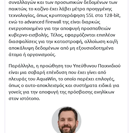
συναλλαγών και των προσωπικών δεδομένων των
παικτών, το καζίνο έχει λάβει μέτρα προηγμένης
τεχνολογίας, όπως κρυπτογράφηση SSL στα 128-bit,
ενώ το advanced firewall της είναι διαρκώς
ενεργοποιημένο για την αποφυγή προσπαθειών
κυβερνο-εισβολής. Τέλος, εφαρμόζονται επιπλέον
διασφαλίσεις για την καταστροφή, αλλοίωση και/ή
αποκάλυψη δεδομένων από μη εξουσιοδοτημένα
άτομα ή οργανισμούς.
Παράλληλα, η προώθηση του Υπεύθυνου Παιχνιδιού
είναι μια σοβαρή επένδυση που έχει γίνει από
πλευράς του AquaWin, το οποίο παρέχει επιλογές,
όπως ο αυτο-αποκλεισμός και συστήματα ειδικά για
γονείς για την αποφυγή της πρόσβασης ανηλίκων
στον ιστότοπο.