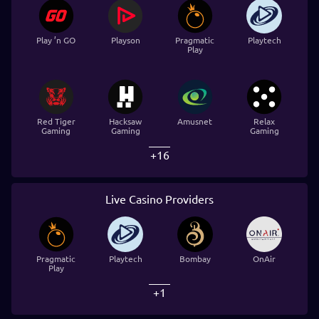
Play ’n GO
Playson
Pragmatic
Playtech
Play
Red Tiger
Hacksaw
Amusnet
Relax
Gaming
Gaming
Gaming
+16
Live Casino Providers
Pragmatic
Playtech
Bombay
OnAir
Play
+1