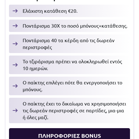
Ελάχιστη κατάθεση €20.
Ποντάρισμα 30Χ το ποσό μπόνους+κατάθεσης.
Ποντάρισμα 40 τα κέρδη από τις δωρεάν
περιστροφές
Το τζιράρισμα πρέπει να ολοκληρωθεί εντός
10 ημερών.
Ο παίκτης επιλέγει πότε θα ενεργοποιήσει το
μπόνους.
Ο παίκτης έχει το δικαίωμα να χρησιμοποιήσει
τις δωρεάν περιστροφές σε παρτίδες, μια-μια
ή όλες μαζί.
ΠΛΗΡΟΦΟΡΙΕΣ BONUS