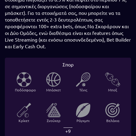
σε σημαντικές διοργανώσεις (ποδοσφαίρου και
μπάσκετ). Για τα στοιχήματά σας, που μπορείτε να τα
τοποθετήσετε εντός 2-3 δευτερολέπτων, σας
προσφέρονται 100+ extra bets, όπως Να Σκοράρουν και
οι Δύο Ομάδες, ενώ διαθέσιμα είναι και features όπως
Live Streaming (και ενόσω αποσυνδεδεμένοι), Bet Builder
και Early Cash Out.
Σπορ
Ποδόσφαιρο
Μπάσκετ
Τένις
Μποξ
Κρίκετ
Σνούκερ
Ράγκμπι
Βελάκια
+9