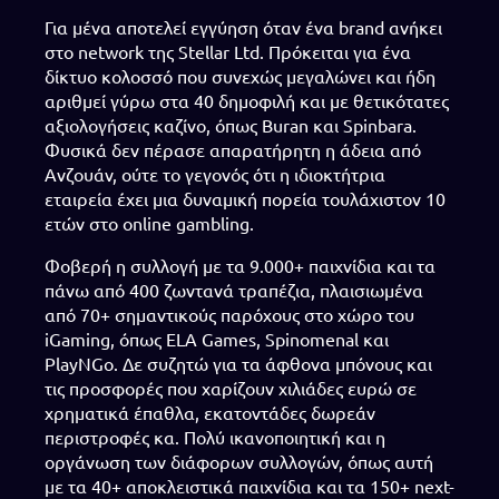
Για μένα αποτελεί εγγύηση όταν ένα brand ανήκει
στο network της Stellar Ltd. Πρόκειται για ένα
δίκτυο κολοσσό που συνεχώς μεγαλώνει και ήδη
αριθμεί γύρω στα 40 δημοφιλή και με θετικότατες
αξιολογήσεις καζίνο, όπως Buran και Spinbara.
Φυσικά δεν πέρασε απαρατήρητη η άδεια από
Ανζουάν, ούτε το γεγονός ότι η ιδιοκτήτρια
εταιρεία έχει μια δυναμική πορεία τουλάχιστον 10
ετών στο online gambling.
Φοβερή η συλλογή με τα 9.000+ παιχνίδια και τα
πάνω από 400 ζωντανά τραπέζια, πλαισιωμένα
από 70+ σημαντικούς παρόχους στο χώρο του
iGaming, όπως ELA Games, Spinomenal και
PlayNGo. Δε συζητώ για τα άφθονα μπόνους και
τις προσφορές που χαρίζουν χιλιάδες ευρώ σε
χρηματικά έπαθλα, εκατοντάδες δωρεάν
περιστροφές κα. Πολύ ικανοποιητική και η
οργάνωση των διάφορων συλλογών, όπως αυτή
με τα 40+ αποκλειστικά παιχνίδια και τα 150+ next-