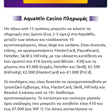
AquaWin Casino Πληρωμές
Με πάνω από 15 τρόπους μπορείτε να κάνετε τις
πληρωμές σας άμεσα (έως 2-3 ώρες) στο AquaWin,
μεταξύ των οποίων και τουλάχιστον 10
κρυπτονομίσματα, όπως doge και cardano. Είναι δυνατόν,
επίσης, να χρησιμοποιήσετε MasterCard, Paysafecard,
Neteller, Skrill ή MiFinity, με την ελάχιστη κατάθεση να
έχει οριστεί στα €10 (εκτός από Bitcoin - €30) και τη
μέγιστη στα €5.000 (crypto, Neteller και Skrill), €2.500
(MiFinity), €2.000 (MasterCard) και €1.000 (PsCd).
Οι αναλήψεις σας είναι δυνατόν να πραγματοποιηθούν με
τραπεζικό έμβασμα, Visa, MasterCard, Skrill, MiFinity και
Revolut ή κάποιο από τα 10+ διαθέσιμα
κρυπτονομίσματα. Τα κατώτερα και ανώτερα μηνιαία
όρια ανάληψης που μπορείτε να αιτηθείτε είναι €10 και
έως €7.000 (για VIP 1). Για όσους κατακτήσουν το