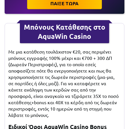
ΠΑΙΞΕ ΤΩΡΑ
Μπόνους Κατάθεσης στο
AquaWin Casino
Με μια κατάθεση τουλάχιστον €20, σας περιμένει
μπόνους εγγραφής 100% μέχρι και €700 + 300 ΔΠ
(Δωρεάν Περιστροφές), για το οποίο εσείς
αποφασίζετε πότε θα ενεργοποιήσετε και πως θα
χρησιμοποιήσετε τις δωρεάν περιστροφές (μια-μια,
σε παρτίδες ή όλες μαζί). Για να καταφέρετε να
κάνετε ανάληψη των κερδών σας από την
προσφορά, είναι αναγκαίο να τζιράρετε 35Χ το ποσό
κατάθεσης+bonus και 40X τα κέρδη από τις δωρεάν
περιστροφές, εντός 10 ημερών από τη στιγμή που
λάβατε το μπόνους.
Ειδικοί Όροι AquaWin Casino Bonus