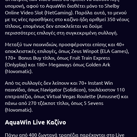
υπομονή, αφού το AquaWin διαθέτει μόνο το Shelby
Online Video Slot (NetGaming). Παρόλα αυτά, το μενού
με τις νέες προσθήκες στο καζίνο ήδη αριθμεί 350 νέους
τίτλους, επομένως δεν αποκλείεται να δούμε
περισσότερες επιλογές στη συγκεκριμένη συλλογή.
Μεταξύ των παιχνιδιών, προσφέρονται επίσης και 40+
αποκλειστικές επιλογές, όπως Zeus Winpot (ELA Games),
170+ Bonus Buy τίτλοι, όπως Fruit Train Express
(Onlyplay) και 180+ Megaways όπως Golden Ark
(Novomatic).
Από τις συλλογές δεν λείπουν και 70+ Instant Win
παιχνίδια, όπως Navigator (Solidicon), τουλάχιστον 110
επιτραπέζια, όπως Virtual Vegas Roulette (Amusnet) και
πάνω από 270 τζάκποτ τίτλοι, όπως 5 Sevens
(Novomatic).
AquaWin Live Καζίνο
Πάνω από 400 ζωντανά τραπέζια παρέχονται στο Live