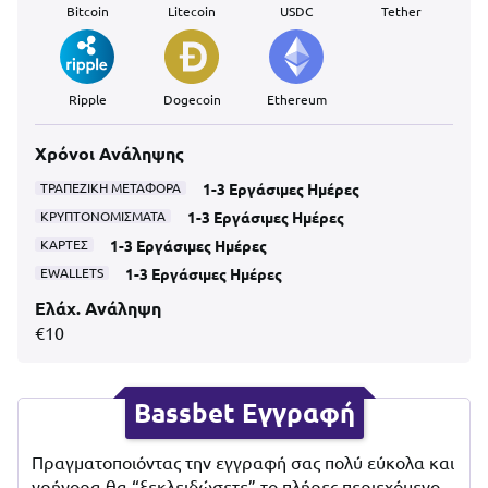
Bitcoin
Litecoin
USDC
Tether
Ripple
Dogecoin
Ethereum
Χρόνοι Ανάληψης
ΤΡΑΠΕΖΙΚΉ ΜΕΤΑΦΟΡΆ
1-3 Εργάσιμες Ημέρες
ΚΡΥΠΤΟΝΟΜΊΣΜΑΤΑ
1-3 Εργάσιμες Ημέρες
ΚΆΡΤΕΣ
1-3 Εργάσιμες Ημέρες
EWALLETS
1-3 Εργάσιμες Ημέρες
Ελάχ. Ανάληψη
€10
Bassbet Εγγραφή
Πραγματοποιόντας την εγγραφή σας πολύ εύκολα και
γρήγορα θα “ξεκλειδώσετε” το πλήρες περιεχόμενο