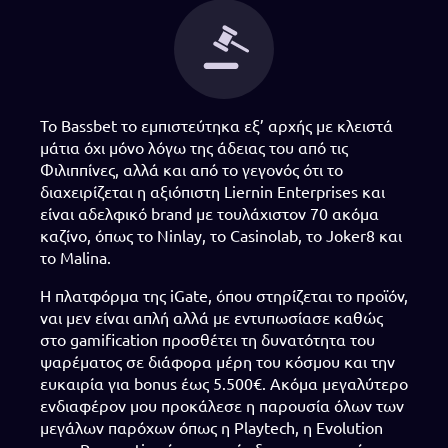
Το Bassbet το εμπιστεύτηκα εξ’ αρχής με κλειστά
μάτια όχι μόνο λόγω της άδειας του από τις
Φιλιππίνες, αλλά και από το γεγονός ότι το
διαχειρίζεται η αξιόπιστη Liernin Enterprises και
είναι αδελφικό brand με τουλάχιστον 70 ακόμα
καζίνο, όπως το Ninlay, το Casinolab, το Joker8 και
το Malina.
Η πλατφόρμα της iGate, όπου στηρίζεται το προϊόν,
ναι μεν είναι απλή αλλά με εντυπωσίασε καθώς
στο gamification προσθέτει τη δυνατότητα του
ψαρέματος σε διάφορα μέρη του κόσμου και την
ευκαιρία για bonus έως 5.500€. Ακόμα μεγαλύτερο
ενδιαφέρον μου προκάλεσε η παρουσία όλων των
μεγάλων παρόχων όπως η Playtech, η Evolution