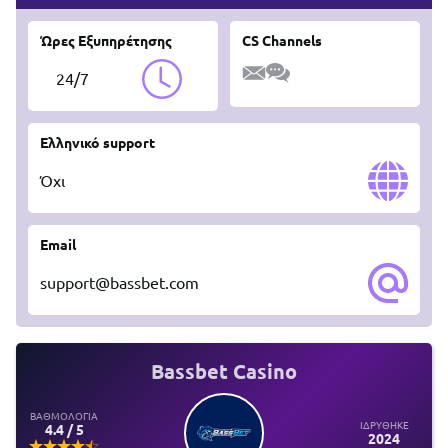
Ώρες Εξυπηρέτησης
CS Channels
24/7
Ελληνικό support
Όχι
Email
support@bassbet.com
Bassbet Casino
ΒΑΘΜΟΛΟΓΙΑ
ΙΔΡΥΘΗΚΕ
4.4 / 5
2024