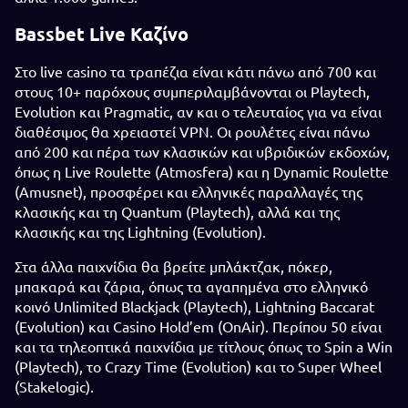
Bassbet Live Καζίνο
Στο live casino τα τραπέζια είναι κάτι πάνω από 700 και
στους 10+ παρόχους συμπεριλαμβάνονται οι Playtech,
Evolution και Pragmatic, αν και ο τελευταίος για να είναι
διαθέσιμος θα χρειαστεί VPN. Οι ρουλέτες είναι πάνω
από 200 και πέρα των κλασικών και υβριδικών εκδοχών,
όπως η Live Roulette (Atmosfera) και η Dynamic Roulette
(Amusnet), προσφέρει και ελληνικές παραλλαγές της
κλασικής και τη Quantum (Playtech), αλλά και της
κλασικής και της Lightning (Evolution).
Στα άλλα παιχνίδια θα βρείτε μπλάκτζακ, πόκερ,
μπακαρά και ζάρια, όπως τα αγαπημένα στο ελληνικό
κοινό Unlimited Blackjack (Playtech), Lightning Baccarat
(Evolution) και Casino Hold’em (OnAir). Περίπου 50 είναι
και τα τηλεοπτικά παιχνίδια με τίτλους όπως το Spin a Win
(Playtech), το Crazy Time (Evolution) και το Super Wheel
(Stakelogic).