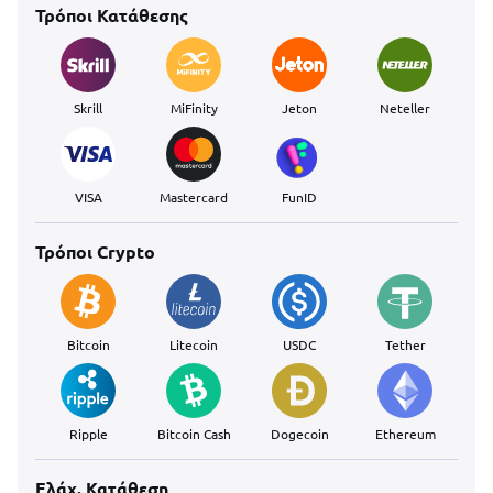
Τρόποι Κατάθεσης
Skrill
MiFinity
Jeton
Neteller
VISA
Mastercard
FunID
Τρόποι Crypto
Bitcoin
Litecoin
USDC
Tether
Ripple
Bitcoin Cash
Dogecoin
Ethereum
Ελάχ. Κατάθεση