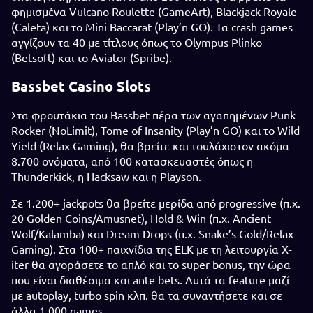
φημισμένα Vulcano Roulette (GameArt), Blackjack Royale
(Caleta) και το Mini Baccarat (Play’n GO). Τα crash games
αγγίζουν τα 40 με τίτλους όπως το Olympus Plinko
(Betsoft) και το Aviator (Spribe).
Bassbet Casino Slots
Στα φρουτάκια του Bassbet πέρα των αγαπημένων Punk
Rocker (NoLimit), Tome of Insanity (Play’n GO) και το Wild
Yield (Relax Gaming), θα βρείτε και τουλάχιστον ακόμα
8.700 ονόματα, από 100 κατασκευαστές όπως η
Thunderkick, η Hacksaw και η Playson.
Σε 1.200+ jackpots θα βρείτε μερίδα από progressive (π.χ.
20 Golden Coins/Amusnet), Hold & Win (π.χ. Ancient
Wolf/Kalamba) και Dream Drops (π.χ. Snake’s Gold/Relax
Gaming). Στα 100+ παιχνίδια της ELK με τη λειτουργία X-
iter θα αγοράσετε το απλό και το super bonus, την ώρα
που είναι διαθέσιμα και ante bets. Αυτά τα feature μαζί
με autoplay, turbo spin κλπ. θα τα συναντήσετε και σε
άλλα 1.000 games.