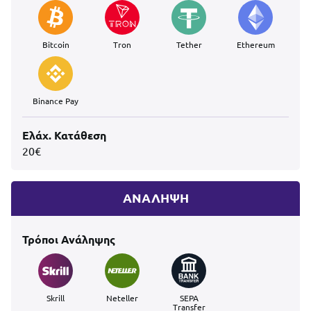
Bitcoin
Tron
Tether
Ethereum
Binance Pay
Ελάχ. Κατάθεση
20€
ΑΝΑΛΗΨΗ
Τρόποι Ανάληψης
Skrill
Neteller
SEPA
Transfer