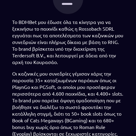
Το BDMBet μου έδωσε όλα τα κίνητρα για να
ξεκινήσω το παιχνίδι καθώς η Rossobach SDRL
εγγυάται πως τα αποτελέσματα των καζινικών μου
συνεδριών είναι πλήρως δίκαια με βάση το RNG.
Το brand βρίσκεται υπό την διαχείριση της
Terdersoft B.V., και λειτουργεί με άδεια από την
αρχή του Κουρασάο.
Οι καζινικές μου συνεδρίες γέμισαν χάρις την
παρουσία 35+ καταξιωμένων παρόχων όπως οι
PlaynGo και PGSoft, οι οποίοι μου προσέφεραν
περισσότερα από 4.600 παιχνίδια, και 4.400+ slots.
Το brand μου παρείχε άψογη ομαδοποίηση που με
βοήθησε να διαλέξω το σωστό φρουτάκι την
κατάλληλη στιγμή, διότι τα 50+ book slots όπως το
Book of Cats Megaways (BGaming) και τα 680+
bonus buy χωρίς όριο όπως το Roman Rule
(Evoplay) βρίσκονται σε ξεχωριστές κατηγορίες.