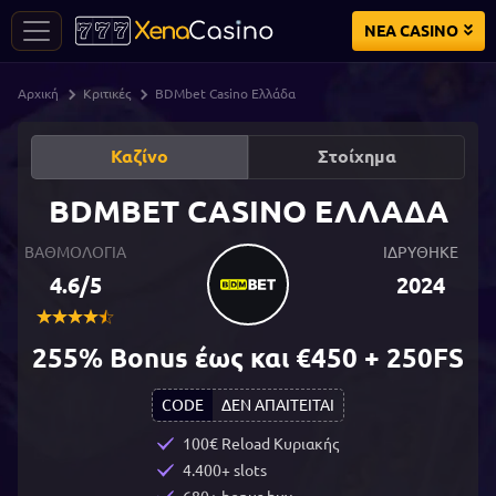
ΝEA CASINO
Αρχική
Κριτικές
BDMbet Casino Ελλάδα
Καζίνο
Στοίχημα
BDMBET CASINO ΕΛΛΆΔΑ
ΒΑΘΜΟΛΟΓΙΑ
ΙΔΡΥΘΗΚΕ
4.6/5
2024
255% Bonus έως και
€450 + 250FS
CODE
ΔΕΝ ΑΠΑΙΤΕΙΤΑΙ
100€ Reload Κυριακής
4.400+ slots