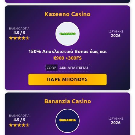
Kazeeno Casino
ΒΑΘΜΟΛΟΓΙΑ
ΙΔΡΥΘΗΚΕ
4.5 / 5
2026
150% Αποκλειστικό Bonus έως και
€900 +300FS
ΔΕΝ ΑΠΑΙΤΕΙΤΑΙ
CODE
ΠΑΡΕ ΜΠΟΝΟΥΣ
Bananzia Casino
ΒΑΘΜΟΛΟΓΙΑ
ΙΔΡΥΘΗΚΕ
4.5 / 5
2026