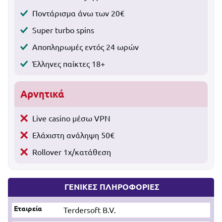
Ποντάρισμα άνω των 20€
Super turbo spins
Αποπληρωμές εντός 24 ωρών
Έλληνες παίκτες 18+
Αρνητικά
Live casino μέσω VPN
Ελάχιστη ανάληψη 50€
Rollover 1x/κατάθεση
ΓΕΝΙΚΕΣ ΠΛΗΡΟΦΟΡΙΕΣ
Εταιρεία
Terdersoft B.V.