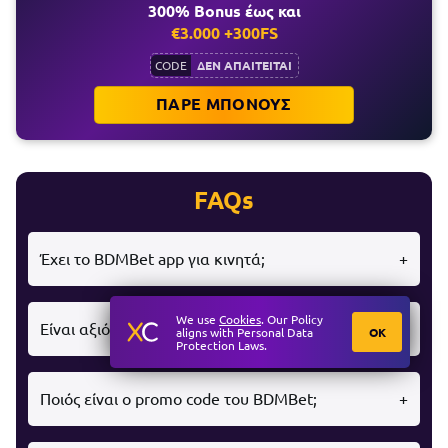
300% Bonus έως και
€3.000 +300FS
ΔΕΝ ΑΠΑΙΤΕΙΤΑΙ
CODE
ΠΑΡΕ ΜΠΟΝΟΥΣ
FAQs
Έχει το BDMBet app για κινητά;
We use
Cookies
. Our Policy
Δεν υπάρχει διαθέσιμο προς ώρας κάποιο app για
Είναι αξιόπιστο το BDMBet Casino;
OK
aligns with Personal Data
κινητά, ωστόσο έχετε την δυνατότητα να παίξετε
Protection Laws.
στα παιχνίδια του αγαπημένου σας καζίνο από
τους browsers της προσωπικής σας συσκευής. Το
Η αξιοπιστία του BDMBet φαίνεται στο γεγονός ότι
Ποιός είναι ο promo code του BDMBet;
UX παραμένει ικανοποιητικό χωρίς το παραμικρό
αποτελεί εγχείρημα της Terdersoft B.V., η οποία
κόλλημα στο παιχνίδι.
διαχειρίζεται 5+ online καζίνο όπως τα Coolzino