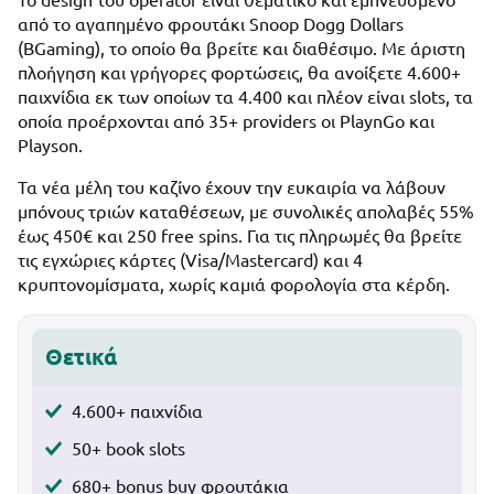
Το design του operator είναι θεματικό και εμπνευσμένο
από το αγαπημένο φρουτάκι Snoop Dogg Dollars
(BGaming), το οποίο θα βρείτε και διαθέσιμο. Με άριστη
πλοήγηση και γρήγορες φορτώσεις, θα ανοίξετε 4.600+
παιχνίδια εκ των οποίων τα 4.400 και πλέον είναι slots, τα
οποία προέρχονται από 35+ providers οι PlaynGo και
Playson.
Τα νέα μέλη του καζίνο έχουν την ευκαιρία να λάβουν
μπόνους τριών καταθέσεων, με συνολικές απολαβές 55%
έως 450€ και 250 free spins. Για τις πληρωμές θα βρείτε
τις εγχώριες κάρτες (Visa/Mastercard) και 4
κρυπτονομίσματα, χωρίς καμιά φορολογία στα κέρδη.
Θετικά
4.600+ παιχνίδια
50+ book slots
680+ bonus buy φρουτάκια