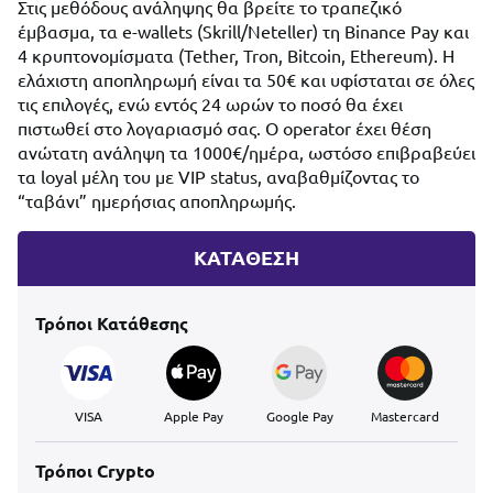
Στις μεθόδους ανάληψης θα βρείτε το τραπεζικό
έμβασμα, τα e-wallets (Skrill/Neteller) τη Binance Pay και
4 κρυπτονομίσματα (Tether, Tron, Bitcoin, Ethereum). Η
ελάχιστη αποπληρωμή είναι τα 50€ και υφίσταται σε όλες
τις επιλογές, ενώ εντός 24 ωρών το ποσό θα έχει
πιστωθεί στο λογαριασμό σας. O operator έχει θέση
ανώτατη ανάληψη τα 1000€/ημέρα, ωστόσο επιβραβεύει
τα loyal μέλη του με VIP status, αναβαθμίζοντας το
“ταβάνι” ημερήσιας αποπληρωμής.
ΚΑΤΑΘΕΣΗ
Τρόποι Κατάθεσης
VISA
Apple Pay
Google Pay
Mastercard
Τρόποι Crypto