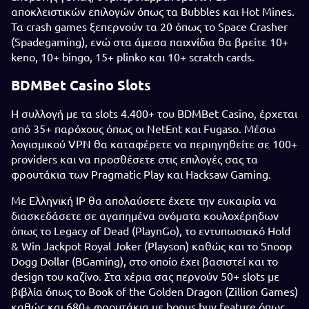
αποκλειστικών επιλογών όπως τα Bubbles και Hot Mines.
Τα crash games ξεπερνούν τα 20 όπως το Space Crasher
(Spadegaming), ενώ στα άμεσα παιχνίδια θα βρείτε 10+
keno, 10+ bingo, 15+ plinko και 10+ scratch cards.
BDMBet Casino Slots
Η συλλογή με τα slots 4.400+ του BDMBet Casino, έρχεται
από 35+ παρόχους όπως οι NetEnt και Fugaso. Μέσω
λογισμικού VPN θα καταφέρετε να περιηγηθείτε σε 100+
providers και να προσθέσετε στις επιλογές σας τα
φρουτάκια των Pragmatic Play και Hacksaw Gaming.
Με Ελληνική IP θα απολαύσετε έχετε την ευκαιρία να
διασκεδάσετε σε αγαπημένα ονόματα κουλοχέρηδων
όπως το Legacy of Dead (PlaynGo), το εντυπωσιακό Hold
& Win Jackpot Royal Joker (Playson) καθώς και το Snoop
Dogg Dollar (BGaming), στο οποίο έχει βασιστεί και το
design του καζίνο. Στα χέρια σας περνούν 50+ slots με
βιβλία όπως το Book of the Golden Dragon (Zillion Games)
καθώς και 680+ φρουτάκια με bonus buy feature όπως