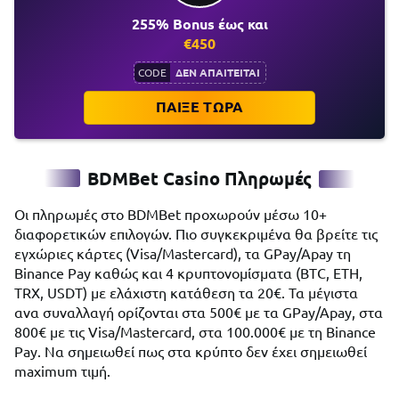
255% Bonus έως και
€450
ΔΕΝ ΑΠΑΙΤΕΙΤΑΙ
CODE
ΠΑΙΞΕ ΤΩΡΑ
BDMBet Casino Πληρωμές
Οι πληρωμές στο BDMBet προχωρούν μέσω 10+
διαφορετικών επιλογών. Πιο συγκεκριμένα θα βρείτε τις
εγχώριες κάρτες (Visa/Mastercard), τα GPay/Apay τη
Binance Pay καθώς και 4 κρυπτονομίσματα (BTC, ETH,
TRX, USDT) με ελάχιστη κατάθεση τα 20€. Τα μέγιστα
ανα συναλλαγή ορίζονται στα 500€ με τα GPay/Apay, στα
800€ με τις Visa/Mastercard, στα 100.000€ με τη Binance
Pay. Να σημειωθεί πως στα κρύπτο δεν έχει σημειωθεί
maximum τιμή.