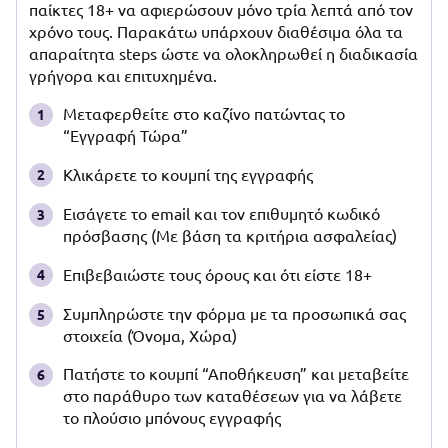
παίκτες 18+ να αφιερώσουν μόνο τρία λεπτά από τον
χρόνο τους. Παρακάτω υπάρχουν διαθέσιμα όλα τα
απαραίτητα steps ώστε να ολοκληρωθεί η διαδικασία
γρήγορα και επιτυχημένα.
Μεταφερθείτε στο καζίνο πατώντας το
1
“Εγγραφή Τώρα”
Κλικάρετε το κουμπί της εγγραφής
2
Εισάγετε το email και τον επιθυμητό κωδικό
3
πρόσβασης (Με βάση τα κριτήρια ασφαλείας)
Επιβεβαιώστε τους όρους και ότι είστε 18+
4
Συμπληρώστε την φόρμα με τα προσωπικά σας
5
στοιχεία (Όνομα, Χώρα)
Πατήστε το κουμπί “Αποθήκευση” και μεταβείτε
6
στο παράθυρο των καταθέσεων για να λάβετε
το πλούσιο μπόνους εγγραφής