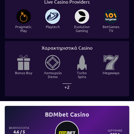
Live Casino Providers
Pragmatic
Playtech
Evolution
BetGames
Play
Gaming
TV
Χαρακτηριστικά Casino
Bonus Buy
Λειτουργία
Turbo
Megaways
Demo
Spins
+2
BDMbet Casino
ΒΑΘΜΟΛΟΓΙΑ
ΙΔΡΥΘΗΚΕ
4.6 / 5