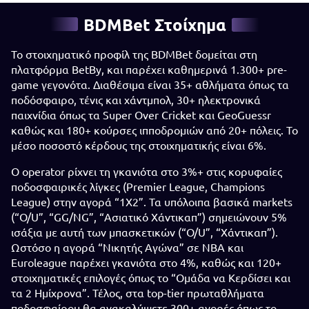
BDMBet Στοίχημα
Το στοιχηματικό προφίλ της BDMBet δομείται στη
πλατφόρμα BetBy, και παρέχει καθημερινά 1.300+ pre-
game γεγονότα. Διαθέσιμα είναι 35+ αθλήματα όπως τα
ποδόσφαιρο, τένις και χάντμπολ, 30+ ηλεκτρονικά
παιχνίδια όπως τα Super Over Cricket και GeoGuessr
καθώς και 180+ κούρσες ιπποδρομιών από 20+ πόλεις. Το
μέσο ποσοστό κέρδους της στοιχηματικής είναι 6%.
Ο operator ρίχνει τη γκανιότα στο 3%+ στις κορυφαίες
ποδοσφαιρικές λίγκες (Premier League, Champions
League) στην αγορά “1Χ2”. Τα υπόλοιπα βασικά markets
(“Ο/U”, “GG/NG”, “Ασιατικό Χάντικαπ”) σημειώνουν 5%
ισάξια με αυτή των μπασκετικών (“Ο/U”, “Χάντικαπ”).
Ωστόσο η αγορά “Νικητής Αγώνα” σε NBA και
Euroleague παρέχει γκανιότα στο 4%, καθώς και 120+
στοιχηματικές επιλογές όπως το “Ομάδα να Κερδίσει και
τα 2 Ημίχρονα”. Τέλος, στα top-tier πρωταθλήματα
ποδοσφαίρου θα ανακαλύψετε 300+ αγορές όπως το