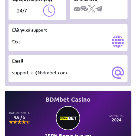
24/7
Ελληνικό support
Όχι
Email
support_cr@bdmbet.com
BDMbet Casino
ΒΑΘΜΟΛΟΓΙΑ
ΙΔΡΥΘΗΚΕ
4.6 / 5
2024
255% Bonus έως και