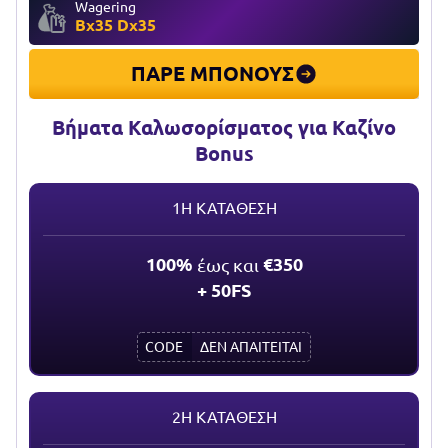
Wagering
Bx35 Dx35
ΠΑΡΕ ΜΠΟΝΟΥΣ
Βήματα Καλωσορίσματος για Καζίνο
Bonus
1Η ΚΑΤΆΘΕΣΗ
100%
€350
έως και
+
50FS
CODE
ΔΕΝ ΑΠΑΙΤΕΙΤΑΙ
2Η ΚΑΤΆΘΕΣΗ