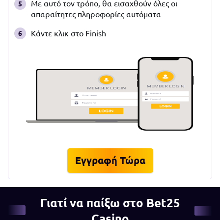
Με αυτό τον τρόπο, θα εισαχθούν όλες οι
5
απαραίτητες πληροφορίες αυτόματα
Κάντε κλικ στο Finish
6
Εγγραφή Τώρα
Γιατί να παίξω στο Bet25
Casino