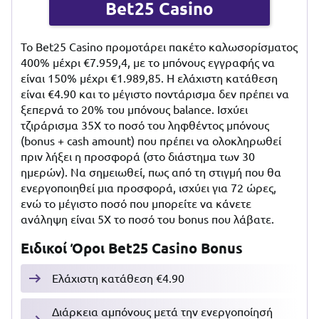
Bet25 Casino
Το Bet25 Casino προμοτάρει πακέτο καλωσορίσματος
400% μέχρι €7.959,4, με το μπόνους εγγραφής να
είναι 150% μέχρι €1.989,85. Η ελάχιστη κατάθεση
είναι €4.90 και το μέγιστο ποντάρισμα δεν πρέπει να
ξεπερνά το 20% του μπόνους balance. Ισχύει
τζιράρισμα 35Χ το ποσό του ληφθέντος μπόνους
(bonus + cash amount) που πρέπει να ολοκληρωθεί
πριν λήξει η προσφορά (στο διάστημα των 30
ημερών). Να σημειωθεί, πως από τη στιγμή που θα
ενεργοποιηθεί μια προσφορά, ισχύει για 72 ώρες,
ενώ το μέγιστο ποσό που μπορείτε να κάνετε
ανάληψη είναι 5Χ το ποσό του bonus που λάβατε.
Ειδικοί Όροι Bet25 Casino Bonus
Ελάχιστη κατάθεση €4.90
Διάρκεια αμπόνους μετά την ενεργοποίησή