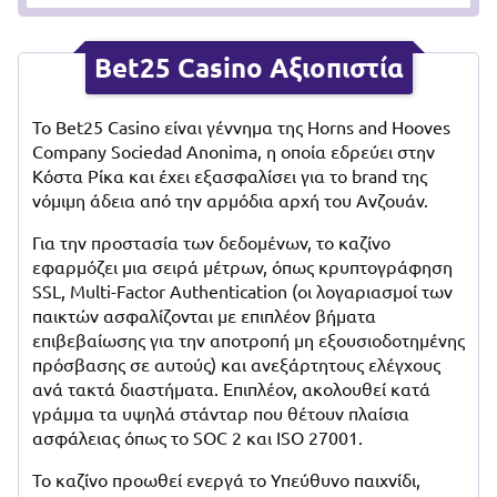
Bet25 Casino Αξιοπιστία
To Bet25 Casino είναι γέννημα της Horns and Hooves
Company Sociedad Anonima, η οποία εδρεύει στην
Κόστα Ρίκα και έχει εξασφαλίσει για το brand της
νόμιμη άδεια από την αρμόδια αρχή του Ανζουάν.
Για την προστασία των δεδομένων, το καζίνο
εφαρμόζει μια σειρά μέτρων, όπως κρυπτογράφηση
SSL, Multi-Factor Authentication (οι λογαριασμοί των
παικτών ασφαλίζονται με επιπλέον βήματα
επιβεβαίωσης για την αποτροπή μη εξουσιοδοτημένης
πρόσβασης σε αυτούς) και ανεξάρτητους ελέγχους
ανά τακτά διαστήματα. Επιπλέον, ακολουθεί κατά
γράμμα τα υψηλά στάνταρ που θέτουν πλαίσια
ασφάλειας όπως το SOC 2 και ISO 27001.
Το καζίνο προωθεί ενεργά το Υπεύθυνο παιχνίδι,