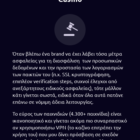
Όταν βλέπω ένα brand να έχει λάβει τόσα μέτρα
ασφαλείας για τη διασφάλιση των προσωπικών
δεδομένων και την προστασία των λογαριασμών
των παικτών του (π.χ. SSL κρυπτογράφηση,
επιπλέον verification steps, συχνοί έλεγχοι από
ανεξάρτητους ειδικούς ασφαλείας), τότε μάλλον
κάτι γίνεται σωστά, ειδικά όταν όλα αυτά πατάνε
επάνω σε νόμιμη άδεια λειτουργίας.
Το εύρος των παιχνιδιών (4.300+ παιχνίδια) είναι
ικανοποιητικό και γίνεται ακόμα πιο συναρπαστικό
αν χρησιμοποιήσω VPN (το καζίνο επιτρέπει την
χρήση του) που μου δίνει πρόσβαση σε σχεδόν