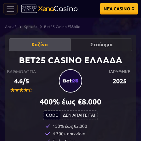
ΝEA CASINO
Αρχική
Κριτικές
Bet25 Casino Ελλάδα
Καζίνο
Στοίχημα
BET25 CASINO ΕΛΛΆΔΑ
ΒΑΘΜΟΛΟΓΙΑ
ΙΔΡΥΘΗΚΕ
4.6/5
2025
400% έως
€8.000
CODE
ΔΕΝ ΑΠΑΙΤΕΙΤΑΙ
150% έως €2.000
4.300+ παιχνίδια