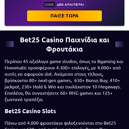
ΔΕΝ ΑΠΑΙΤΕΙΤΑΙ
CODE
ΠΑΙΞΕ ΤΩΡΑ
Bet25 Casino Παιχνίδια και
Φρουτάκια
Περίπου 45 αξιόλογα game studios, όπως τα Bgaming και
Novomatic προσφέρουν 4.300+ επιλογές, με 4.000+ από
αυτές να αφορούν slot. Ανάμεσα στους τίτλους,
βρίσκονται 80+ next-gen games, 630+ Bonus Buy, 410+
jackpot, 230+ Hold & Win και τουλάχιστον 10 Megaways.
Επιπλέον, θα συναντήσετε 60+ RNG games και 125+
ζωντανά τραπέζια.
Bet25 Casino Slots
Πάνω από 4.000 φρουτάκια φιλοξενούνται στο Bet25