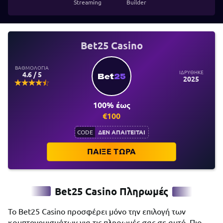
Streaming
Builder
Bet25 Casino
ΒΑΘΜΟΛΟΓΙΑ
ΙΔΡΥΘΗΚΕ
4.6 / 5
2025
100% έως
€100
ΔΕΝ ΑΠΑΙΤΕΙΤΑΙ
CODE
ΠΑΙΞΕ ΤΩΡΑ
Bet25 Casino Πληρωμές
Το Bet25 Casino προσφέρει μόνο την επιλογή των
κρυπτονομισμάτων για τις πληρωμές σας σε αυτό. Πιο