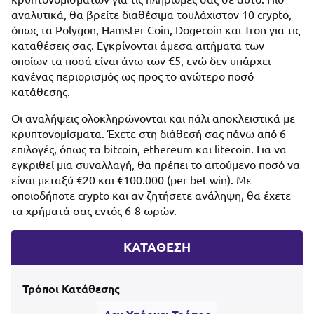
αναλυτικά, θα βρείτε διαθέσιμα τουλάχιστον 10 crypto,
όπως τα Polygon, Hamster Coin, Dogecoin και Tron για τις
καταθέσεις σας. Εγκρίνονται άμεσα αιτήματα των
οποίων τα ποσά είναι άνω των €5, ενώ δεν υπάρχει
κανένας περιορισμός ως προς το ανώτερο ποσό
κατάθεσης.
Οι αναλήψεις ολοκληρώνονται και πάλι αποκλειστικά με
κρυπτονομίσματα. Έχετε στη διάθεσή σας πάνω από 6
επιλογές, όπως τα bitcoin, ethereum και litecoin. Για να
εγκριθεί μια συναλλαγή, θα πρέπει το αιτούμενο ποσό να
είναι μεταξύ €20 και €100.000 (per bet win). Με
οποιοδήποτε crypto και αν ζητήσετε ανάληψη, θα έχετε
τα χρήματά σας εντός 6-8 ωρών.
ΚΑΤΑΘΕΣΗ
Τρόποι Κατάθεσης