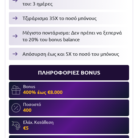
του: 3 ημέρες
Tζιράρισμα 35Χ το ποσό μπόνους
Μέγιστο ποντάρισμα: Δεν πρέπει να ξεπερνά
το 20% του bonus balance
Απόσυρση έως και 5Χ το ποσό του μπόνους
ΠΛΗΡΟΦΟΡΙΕΣ BONUS
Bonus
400% έως
€8.000
Ποσοστό
400
Ελάχ. Κατάθεση
€5