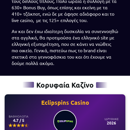
τους διπλούς τίτλους. Πολύ ωραία η συλλογή με τα
630+ Bonus Buy, όπως επίσης και εκείνη με τα
410+ τζάκποτ, ενώ δε με άφησε αδιάφορο και το
live casino, με τις 125+ επιλογές του.
Αν και δεν έχω ιδιαίτερη δυσκολία να συνεννοηθώ
στα αγγλικά, θα προτιμούσα ένα ελληνικό site με
ελληνική εξυπηρέτηση, που σε κάνει να νιώθεις
πιο οικεία. Γενικά, πιστεύω πως το brand είναι
σχετικά στα γεννοφάσκια του και ότι έχουμε να
δούμε πολλά ακόμα.
Κορυφαία Καζίνο
Eclipspins Casino
ΒΑΘΜΟΛΟΓΙΑ
ΙΔΡΥΘΗΚΕ
4.7 / 5
2026