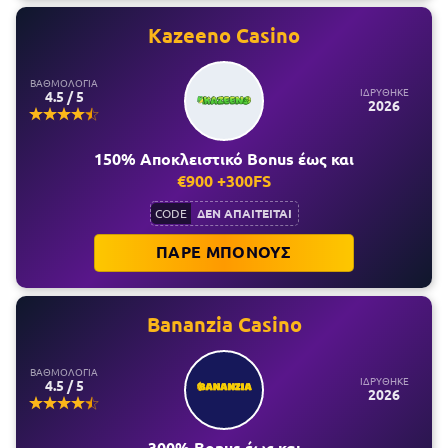
Kazeeno Casino
ΒΑΘΜΟΛΟΓΙΑ
ΙΔΡΥΘΗΚΕ
4.5 / 5
2026
150% Αποκλειστικό Bonus έως και
€900 +300FS
ΔΕΝ ΑΠΑΙΤΕΙΤΑΙ
CODE
ΠΑΡΕ ΜΠΟΝΟΥΣ
Bananzia Casino
ΒΑΘΜΟΛΟΓΙΑ
ΙΔΡΥΘΗΚΕ
4.5 / 5
2026