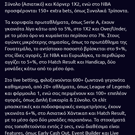
Σύνολο (Ασιατικό) και Κόρνερ 1Χ2, ενώ στο NBA
προσφέρονται 150+ extra bets, όπως Συνολικά Τρίποντα.
Τα κορυφαία πρωταθλήματα, όπως Serie A, έχουν
γκανιότα λίγο κάτω από το 5%, στο 1Χ2 και Over/Under,
με το μέσο όρο να κυμαίνεται περίπου στο 7%. Στους
αγώνες μικρότερης σημασίας, όπως το πρωτάθλημα της
Γουατεμάλα, το αντίστοιχο ποσοστό βρίσκεται στο 9+%,
στις ίδιες αγορές. Σε ΝΒΑ και Ευρωλίγκα, το περιθώριο
αγγίζει το 5+%, στο Match Result και Handicap, δύο
μονάδες κάτω από το μέσο όρο.
Στο live betting, φιλοξενούνται 600+ ζωντανά γεγονότα
καθημερινά, από 20+ αθλήματα, όπως League of Legends
και φόρμουλα 1, ενώ σας περιμένουν και 100+ επιπλέον
αγορές, όπως Διπλή Ευκαιρία & Σύνολο. Οι ελίτ
μπασκετικές και ποδοσφαιρικές αναμετρήσεις, έχουν
γκανιότα 6+%, στο Ασιατικό Χάντικαπ και Match Result,
με το μέσο όρο δύο μονάδες παραπάνω. Τα στοιχήματά
σας τοποθετούνται εντός 2 secs, ενώ διαθέσιμα είναι
features, όπως Early Cash Out, Event Builder και Live