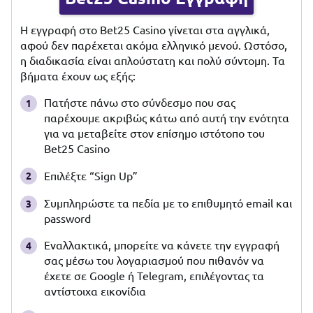
Η εγγραφή στο Bet25 Casino γίνεται στα αγγλικά,
αφού δεν παρέχεται ακόμα ελληνικό μενού. Ωστόσο,
η διαδικασία είναι απλούστατη και πολύ σύντομη. Τα
βήματα έχουν ως εξής:
Πατήστε πάνω στο σύνδεσμο που σας
1
παρέχουμε ακριβώς κάτω από αυτή την ενότητα
για να μεταβείτε στον επίσημο ιστότοπο του
Bet25 Casino
Επιλέξτε “Sign Up”
2
Συμπληρώστε τα πεδία με το επιθυμητό email και
3
password
Εναλλακτικά, μπορείτε να κάνετε την εγγραφή
4
σας μέσω του λογαριασμού που πιθανόν να
έχετε σε Google ή Telegram, επιλέγοντας τα
αντίστοιχα εικονίδια