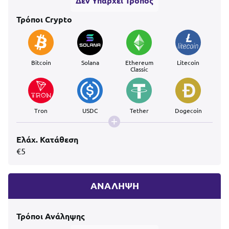
Δεν Υπάρχει Τρόπος
Τρόποι Crypto
Bitcoin
Solana
Ethereum
Litecoin
Classic
Tron
USDC
Tether
Dogecoin
Ελάχ. Κατάθεση
€5
ΑΝΑΛΗΨΗ
Τρόποι Ανάληψης