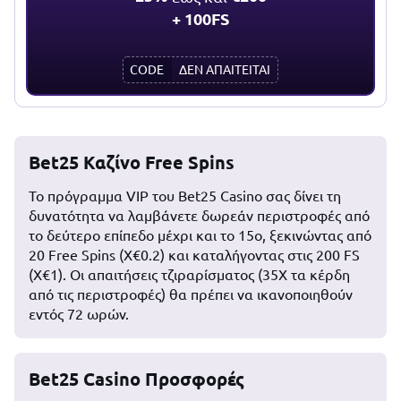
+
100FS
CODE
ΔΕΝ ΑΠΑΙΤΕΙΤΑΙ
Bet25 Καζίνο Free Spins
Το πρόγραμμα VIP του Bet25 Casino σας δίνει τη
δυνατότητα να λαμβάνετε δωρεάν περιστροφές από
το δεύτερο επίπεδο μέχρι και το 15ο, ξεκινώντας από
20 Free Spins (X€0.2) και καταλήγοντας στις 200 FS
(Χ€1). Οι απαιτήσεις τζιραρίσματος (35Χ τα κέρδη
από τις περιστροφές) θα πρέπει να ικανοποιηθούν
εντός 72 ωρών.
Bet25 Casino Προσφορές