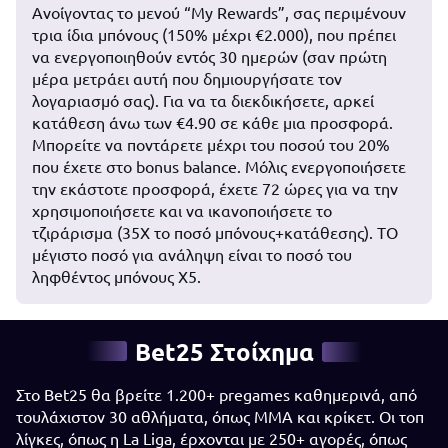
Ανοίγοντας το μενού “My Rewards”, σας περιμένουν
τρια ίδια μπόνους (150% μέχρι €2.000), που πρέπει
να ενεργοποιηθούν εντός 30 ημερών (σαν πρώτη
μέρα μετράει αυτή που δημιουργήσατε τον
λογαριασμό σας). Για να τα διεκδικήσετε, αρκεί
κατάθεση άνω των €4.90 σε κάθε μια προσφορά.
Μπορείτε να ποντάρετε μέχρι του ποσού του 20%
που έχετε στο bonus balance. Μόλις ενεργοποιήσετε
την εκάστοτε προσφορά, έχετε 72 ώρες για να την
χρησιμοποιήσετε και να ικανοποιήσετε το
τζιράρισμα (35Χ το ποσό μπόνους+κατάθεσης). ΤΟ
μέγιστο ποσό για ανάληψη είναι το ποσό του
ληφθέντος μπόνους Χ5.
Bet25 Στοίχημα
Στο Bet25 θα βρείτε 1.200+ pregames καθημερινά, από
τουλάχιστον 30 αθλήματα, όπως MMA και κρίκετ. Οι τοπ
λίγκες, όπως η La Liga, έρχονται με 250+ αγορές, όπως