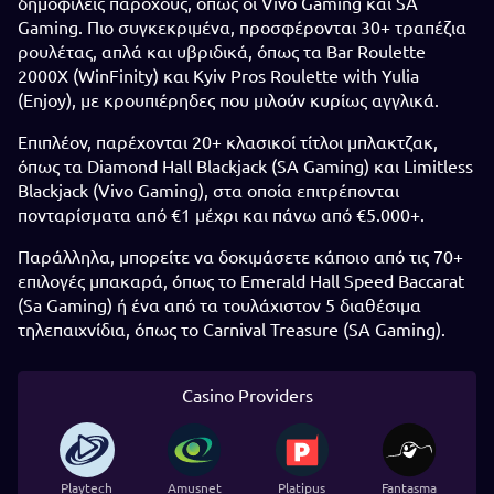
δημοφιλείς παρόχους, όπως οι Vivo Gaming και SA
Gaming. Πιο συγκεκριμένα, προσφέρονται 30+ τραπέζια
ρουλέτας, απλά και υβριδικά, όπως τα Bar Roulette
2000X (WinFinity) και Kyiv Pros Roulette with Yulia
(Enjoy), με κρουπιέρηδες που μιλούν κυρίως αγγλικά.
Επιπλέον, παρέχονται 20+ κλασικοί τίτλοι μπλακτζακ,
όπως τα Diamond Hall Blackjack (SA Gaming) και Limitless
Blackjack (Vivo Gaming), στα οποία επιτρέπονται
πονταρίσματα από €1 μέχρι και πάνω από €5.000+.
Παράλληλα, μπορείτε να δοκιμάσετε κάποιο από τις 70+
επιλογές μπακαρά, όπως το Emerald Hall Speed Baccarat
(Sa Gaming) ή ένα από τα τουλάχιστον 5 διαθέσιμα
τηλεπαιχνίδια, όπως το Carnival Treasure (SA Gaming).
Casino Providers
Playtech
Amusnet
Platipus
Fantasma