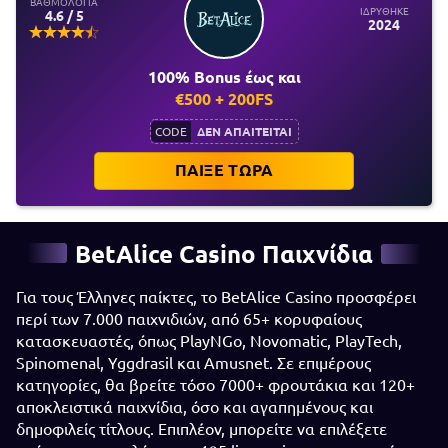
ΒΑΘΜΟΛΟΓΙΑ
ΙΔΡΥΘΗΚΕ
4.6 / 5
2024
100% Bonus έως και
€500 + 200FS
ΔΕΝ ΑΠΑΙΤΕΙΤΑΙ
CODE
ΠΑΙΞΕ ΤΩΡΑ
ΒetAlice Casino Παιχνίδια
Για τους Έλληνες παίκτες, το BetAlice Casino προσφέρει
περί των 7.000 παιχνιδιών, από 65+ κορυφαίους
κατασκευαστές, όπως PlayNGo, Novomatic, PlayTech,
Spinomenal, Yggdrasil και Amusnet. Σε επιμέρους
κατηγορίες, θα βρείτε τόσο 7000+ φρουτάκια και 120+
αποκλειστικά παιχνίδια, όσο και αγαπημένους και
δημοφιλείς τίτλους. Επιπλέον, μπορείτε να επιλέξετε