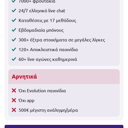
7000+ φρουτάκια
24/7 ελληνικό live chat
Καταθέσεις με 17 μεθόδους
Εβδομαδιαία μπόνους
300+ έξτρα στοιχήματα σε μεγάλες λίγκες
120+ Αποκλειστικά παιχνίδια
60+ live αγώνες καθημερινά
Αρνητικά
Όχι Evolution παιχνίδια
Όχι app
500€ μέγιστη ανάληψη/μέρα