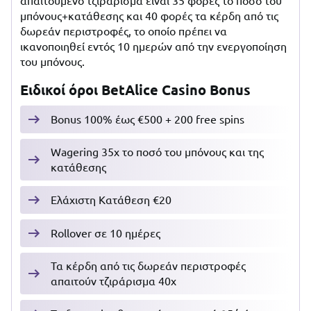
απαιτούμενο τζιράρισμα είναι 35 φορές το ποσό του
μπόνους+κατάθεσης και 40 φορές τα κέρδη από τις
δωρεάν περιστροφές, το οποίο πρέπει να
ικανοποιηθεί εντός 10 ημερών από την ενεργοποίηση
του μπόνους.
Ειδικοί όροι BetAlice Casino Bonus
Bonus 100% έως €500 + 200 free spins
Wagering 35x το ποσό του μπόνους και της
κατάθεσης
Ελάχιστη Κατάθεση €20
Rollover σε 10 ημέρες
Τα κέρδη από τις δωρεάν περιστροφές
απαιτούν τζιράρισμα 40x