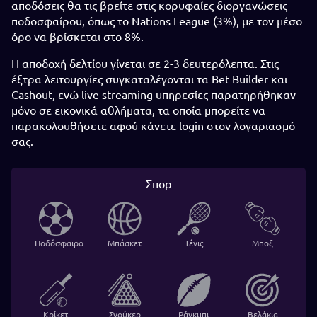
αποδόσεις θα τις βρείτε στις κορυφαίες διοργανώσεις
ποδοσφαίρου, όπως το Nations League (3%), με τον μέσο
όρο να βρίσκεται στο 8%.
Η αποδοχή δελτίου γίνεται σε 2-3 δευτερόλεπτα. Στις
έξτρα λειτουργίες συγκαταλέγονται τα Bet Builder και
Cashout, ενώ live streaming υπηρεσίες παρατηρήθηκαν
μόνο σε εικονικά αθλήματα, τα οποία μπορείτε να
παρακολουθήσετε αφού κάνετε login στον λογαριασμό
σας.
Σπορ
Ποδόσφαιρο
Μπάσκετ
Τένις
Μποξ
Κρίκετ
Σνούκερ
Ράγκμπι
Βελάκια