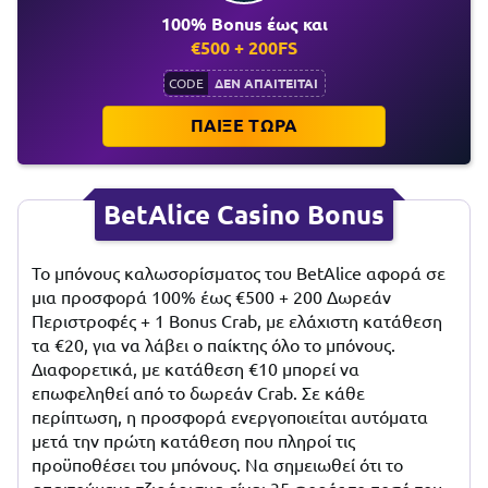
100% Bonus έως και
€500 + 200FS
ΔΕΝ ΑΠΑΙΤΕΙΤΑΙ
CODE
ΠΑΙΞΕ ΤΩΡΑ
BetAlice Casino Bonus
Το μπόνους καλωσορίσματος του BetAlice αφορά σε
μια προσφορά 100% έως €500 + 200 Δωρεάν
Περιστροφές + 1 Bonus Crab, με ελάχιστη κατάθεση
τα €20, για να λάβει ο παίκτης όλο το μπόνους.
Διαφορετικά, με κατάθεση €10 μπορεί να
επωφεληθεί από το δωρεάν Crab. Σε κάθε
περίπτωση, η προσφορά ενεργοποιείται αυτόματα
μετά την πρώτη κατάθεση που πληροί τις
προϋποθέσει του μπόνους. Να σημειωθεί ότι το