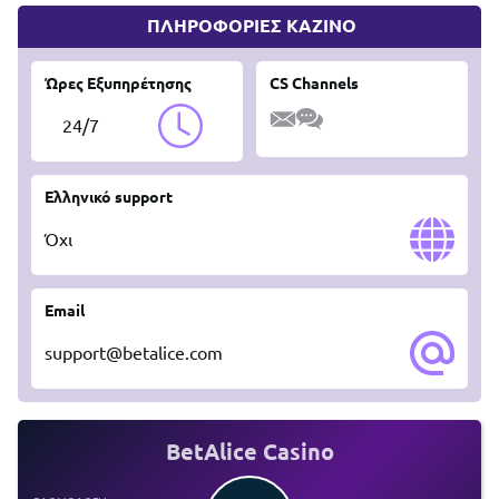
ΠΛΗΡΟΦΟΡΙΕΣ ΚΑΖΙΝΟ
Ώρες Εξυπηρέτησης
CS Channels
24/7
Ελληνικό support
Όχι
Email
support@betalice.com
BetAlice Casino