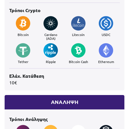
Τρόποι Crypto
Bitcoin
Cardano
Litecoin
USDC
(ADA)
Tether
Ripple
Bitcoin Cash
Ethereum
Ελάχ. Κατάθεση
10€
ΑΝΑΛΗΨΗ
Τρόποι Ανάληψης