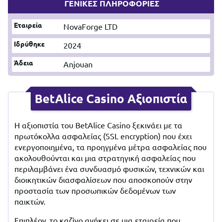
ΓΕΝΙΚΕΣ ΠΛΗΡΟΦΟΡΙΕΣ
Εταιρεία
NovaForge LTD
Ιδρύθηκε
2024
Άδεια
Anjouan
BetAlice Casino Αξιοπιστία
Η αξιοπιστία του BetAlice Casino ξεκινάει με τα
πρωτόκολλα ασφαλείας (SSL encryption) που έχει
ενεργοποιημένα, τα προηγμένα μέτρα ασφαλείας που
ακολουθούνται και μια στρατηγική ασφαλείας που
περιλαμβάνει ένα συνδυασμό φυσικών, τεχνικών και
διοικητικών διασφαλίσεων που αποσκοπούν στην
προστασία των προσωπικών δεδομένων των
παικτών.
Επιπλέον, το καζίνο ανήκει σε μια εταιρεία που