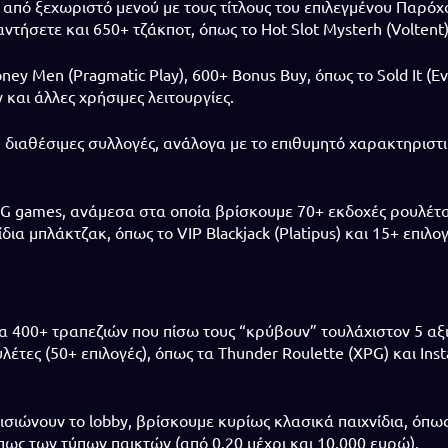
ός από ξεχωριστό μενού με τους τίτλους του επιλεγμένου Παρό
ντήσετε και 650+ τζάκποτ, όπως το Hot Slot Mysterh (Voltent)
y Men (Pragmatic Play), 600+ Bonus Buy, όπως το Sold It (Evo
y και άλλες χρήσιμες λειτουργίες.
υ διαθέσιμες συλλογές, ανάλογα με το επιθυμητό χαρακτηριστικό
NG games, ανάμεσα στα οποία βρίσκουμε 70+ εκδοχές ρουλέτας
χνίδια μπλάκτζακ, όπως το VIP Blackjack (Platipus) και 15+ επι
σία 400+ τραπεζιών που πίσω τους “κρύβουν” τουλάχιστον 5 αξ
τες (50+ επιλογές), όπως τα Thunder Roulette (XPG) και Insta
ιώνουν το lobby, βρίσκουμε κυρίως κλασικά παιχνίδια, όπως τ
 όπως των τύπων παικτών (από 0.20 μέχρι και 10.000 ευρώ).