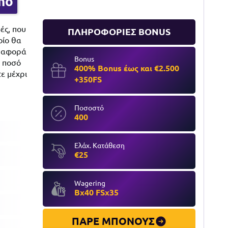
no
ές, που
ΠΛΗΡΟΦΟΡΙΕΣ BONUS
οίο θα
ν αφορά
Bonus
ο ποσό
400% Bonus έως και
€2.500
τε μέχρι
+350FS
Ποσοστό
400
Ελάχ. Κατάθεση
€25
Wagering
Bx40 FSx35
ΠΑΡΕ ΜΠΟΝΟΥΣ