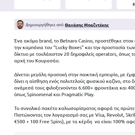
Κ
Δημιουργήθηκε από
Θανάσης Μπαζντέκης
Ένα ακόμα brand, το Betnaro Casino, προστέθηκε στον ό
την καμπάνια του “Lucky Boxes” και την προστασία των
δίκτυο με τουλάχιστον 20 δημοφιλείς operators, όπως τ
αρχή του Κουρασάο.
Δίνεται μεγάλη προσοχή στην παικτική εμπειρία, με έμ
δίνει η αίσθηση ενός πολυτελούς φυσικού καζίνο, στο 
ανάμεσά τους φιλοξενούνται 6.600+ φρουτάκια και 400
όπως Spinomenal και Pragmatic Play.
Το συνολικό πακέτο καλωσορίσματος αφορά τις πρώτες
Πιστώνοντας τον λογαριασμό σας με Visa, Revolut, Skr
€500 + 100 Free Spins), με τα κέρδη να είναι 100% αφο