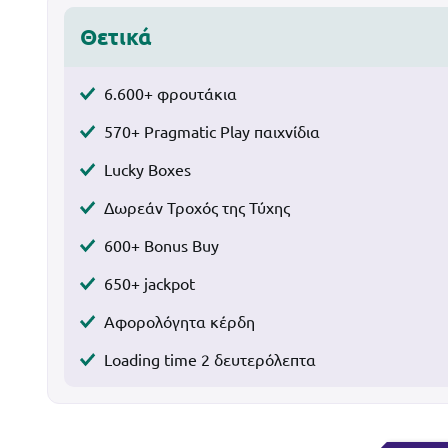
Θετικά
6.600+ φρουτάκια
570+ Pragmatic Play παιχνίδια
Lucky Boxes
Δωρεάν Τροχός της Τύχης
600+ Bonus Buy
650+ jackpot
Αφορολόγητα κέρδη
Loading time 2 δευτερόλεπτα