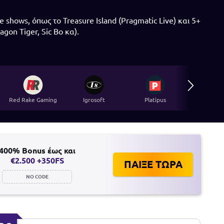
 shows, όπως το Treasure Island (Pragmatic Live) και 5+
gon Tiger, Sic Bo κα).
Red Rake Gaming
Igrosoft
Platipus
GameA
400% Bonus έως και
€2.500 +350FS
ΠΑΙΞΕ ΤΩΡΑ
NO CODE