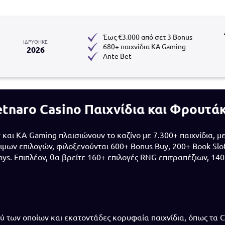
Έως €3.000 από σετ 3 Bonus
ΙΔΡΥΘΗΚΕ
680+ παιχνίδια KA Gaming
2026
Ante Bet
tnaro Casino Παιχνίδια και Φρουτά
 και KA Gaming πλαισιώνουν το καζίνο με 7.300+ παιχνίδια, μ
ων επιλογών, φιλοξενούνται 600+ Bonus Buy, 200+ Book Slots 
s. Επιπλέον, θα βρείτε 160+ επιλογές RNG επιτραπέζιων, 140
ξύ των οποίων και εκατοντάδες κορυφαία παιχνίδια, όπως τα 