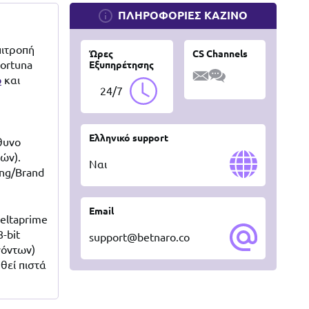
ΠΛΗΡΟΦΟΡΙΕΣ ΚΑΖΙΝΟ
πιτροπή
Ώρες
CS Channels
Fortuna
Εξυπηρέτησης
o
και
24/7
Ελληνικό support
θυνο
τών).
Ναι
ing/Brand
Email
Deltaprime
-bit
support@betnaro.co
γόντων)
θεί πιστά