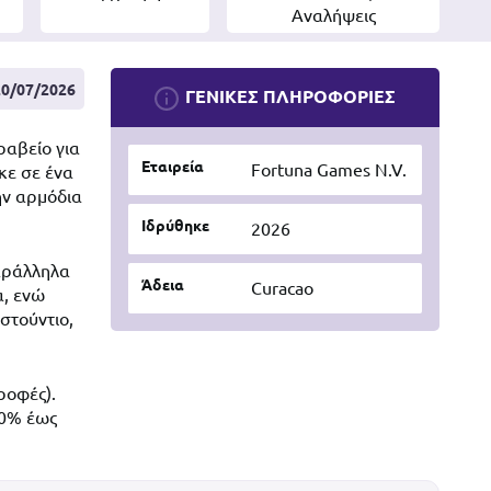
Αναλήψεις
20/07/2026
ΓΕΝΙΚΕΣ ΠΛΗΡΟΦΟΡΙΕΣ
ραβείο για
Εταιρεία
Fortuna Games N.V.
κε σε ένα
την αρμόδια
Ιδρύθηκε
2026
παράλληλα
Άδεια
Curacao
α, ενώ
στούντιο,
ροφές).
00% έως