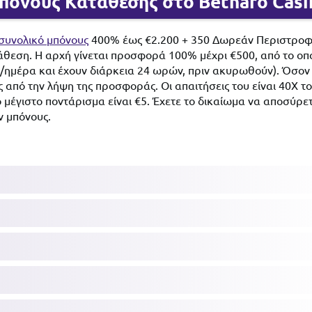
πόνους Κατάθεσης στο Betnaro Casi
 συνολικό μπόνους
400% έως €2.200 + 350 Δωρεάν Περιστροφ
άθεση. Η αρχή γίνεται προσφορά 100% μέχρι €500, από το οπ
ι 50/ημέρα και έχουν διάρκεια 24 ωρών, πριν ακυρωθούν). Όσο
 από την λήψη της προσφοράς. Οι απαιτήσεις του είναι 40Χ τ
ο μέγιστο ποντάρισμα είναι €5. Έχετε το δικαίωμα να αποσύρε
ν μπόνους.