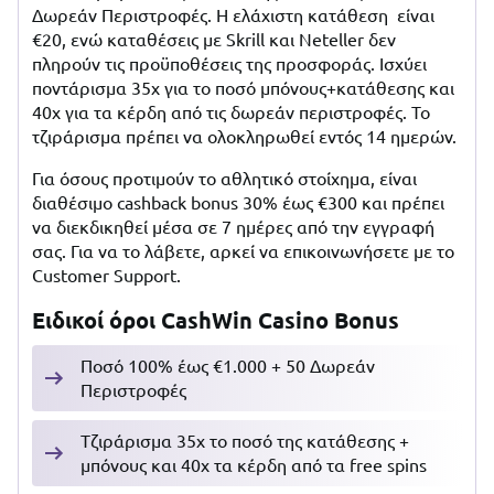
Δωρεάν Περιστροφές. Η ελάχιστη κατάθεση είναι
€20, ενώ καταθέσεις με Skrill και Neteller δεν
πληρούν τις προϋποθέσεις της προσφοράς. Ισχύει
ποντάρισμα 35x για το ποσό μπόνους+κατάθεσης και
40x για τα κέρδη από τις δωρεάν περιστροφές. Το
τζιράρισμα πρέπει να ολοκληρωθεί εντός 14 ημερών.
Για όσους προτιμούν το αθλητικό στοίχημα, είναι
διαθέσιμο cashback bonus 30% έως €300 και πρέπει
να διεκδικηθεί μέσα σε 7 ημέρες από την εγγραφή
σας. Για να το λάβετε, αρκεί να επικοινωνήσετε με το
Customer Support.
Ειδικοί όροι CashWin Casino Bonus
Ποσό 100% έως €1.000 + 50 Δωρεάν
Περιστροφές
Τζιράρισμα 35x το ποσό της κατάθεσης +
μπόνους και 40x τα κέρδη από τα free spins