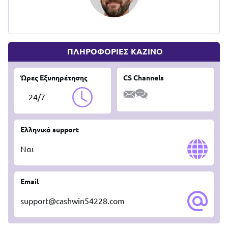
ΠΛΗΡΟΦΟΡΙΕΣ ΚΑΖΙΝΟ
Ώρες Εξυπηρέτησης
CS Channels
24/7
Ελληνικό support
Ναι
Email
support@cashwin54228.com