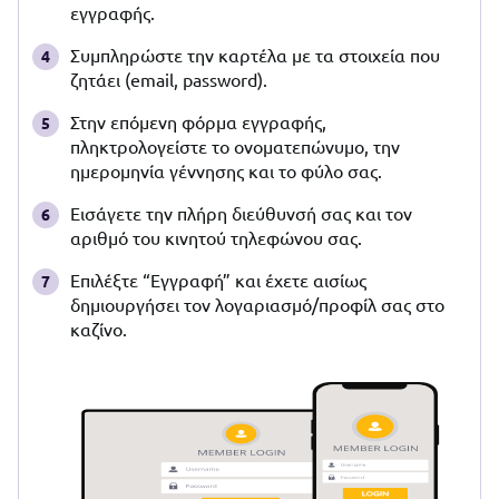
εγγραφής.
Συμπληρώστε την καρτέλα με τα στοιχεία που
4
ζητάει (email, password).
Στην επόμενη φόρμα εγγραφής,
5
πληκτρολογείστε το ονοματεπώνυμο, την
ημερομηνία γέννησης και το φύλο σας.
Εισάγετε την πλήρη διεύθυνσή σας και τον
6
αριθμό του κινητού τηλεφώνου σας.
Επιλέξτε “Εγγραφή” και έχετε αισίως
7
δημιουργήσει τον λογαριασμό/προφίλ σας στο
καζίνο.