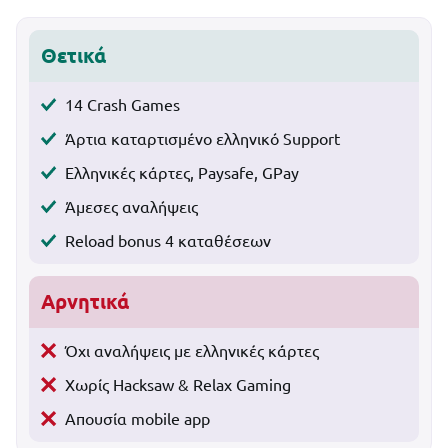
Θετικά
14 Crash Games
Άρτια καταρτισμένο ελληνικό Support
Ελληνικές κάρτες, Paysafe, GPay
Άμεσες αναλήψεις
Reload bonus 4 καταθέσεων
Αρνητικά
Όχι αναλήψεις με ελληνικές κάρτες
Χωρίς Hacksaw & Relax Gaming
Απουσία mobile app