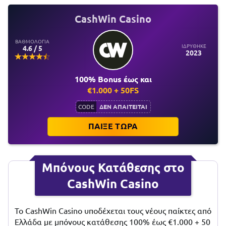
CashWin Casino
ΒΑΘΜΟΛΟΓΙΑ
ΙΔΡΥΘΗΚΕ
4.6 / 5
2023
100% Bonus έως και
€1.000 + 50FS
ΔΕΝ ΑΠΑΙΤΕΙΤΑΙ
CODE
ΠΑΙΞΕ ΤΩΡΑ
Μπόνους Κατάθεσης στο
CashWin Casino
Το CashWin Casino υποδέχεται τους νέους παίκτες από
Ελλάδα με μπόνους κατάθεσης 100% έως €1.000 + 50