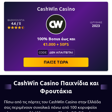
CashWin Casino
ΒΑΘΜΟΛΟΓΙΑ
ΙΔΡΥΘΗΚΕ
4.6 / 5
2023
100% Bonus έως και
€1.000 + 50FS
ΔΕΝ ΑΠΑΙΤΕΙΤΑΙ
CODE
ΠΑΙΞΕ ΤΩΡΑ
CashWin Casino Παιχνίδια και
Φρουτάκια
Πίσω από τις πόρτες του CashWin Casino στην Ελλάδα
σας περιμένουν συνολικά πάνω από 100 κορυφαίοι