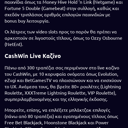
παιχνίδια όπως τα Money Hive Hold ‘n Link (Netgame) και
Fortune 5 Double (Gamebeat) στην συλλογή, καθώς και
σχεδόν τριπλάσιος αριθμός επιλογών παιχνιδιών με
bonus buy λειτουργία.
Οι λάτρεις των video slots προς το παρόν θα πρέπει να
αρκεστούν σε λιγοστούς τίτλους, όπως το Ozzy Osbourne
(NetEnt).
CashWin Live Καζίνο
Πάνω από 300 τραπέζια σας περιμένουν στο live καζίνο
του CashWin, με 10 κορυφαία ονόματα όπως Evolution,
eZugi και BetGamesTV να πλαισιώνουν και να ενισχύουν
το UX. Ανάμεσα τους, θα βρείτε 80+ ρουλέτες (Lightning
Roulette, XXXTreme Lightning Roulette, VIP Roulette),
συμπεριλαμβανομένης και της ελληνικής έκδοσης.
Μπορείτε, επίσης, να επιλέξετε μπλάκτζακ επιλογές
(πάνω από 80 τραπέζια) και αγαπημένους τίτλους όπως
Free Bet Blackjack, Moonstone Blackjack και Power