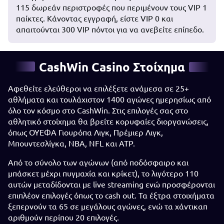
115 δωρεάν περιστροφές που περιμένουν τους VIP 1
παίκτες. Κάνοντας εγγραφή, είστε VIP 0 και
απαιτούνται 300 VIP πόντοι για να ανεβείτε επίπεδο.
CashWin Casino Στοίχημα
Αφεθείτε ελεύθεροι να επιλέξετε ανάμεσα σε 25+
αθλήματα και τουλάχιστον 1400 αγώνες ημερησίως από
όλο τον κόσμο στο CashWin. Στις επιλογές σας στο
αθλητικό στοίχημα θα βρείτε κορυφαίες διοργανώσεις,
όπως ΟΥΕΦΑ Γιουρόπα Λιγκ, Πρέμιερ Λιγκ,
Μπουντεσλίγκα, NBA, NFL και ATP.
Από το σύνολο των αγώνων (από ποδόσφαιρο και
μπάσκετ μέχρι πυγμαχία και κρίκετ), το λιγότερο 110
αυτών μεταδίδονται με live streaming ενώ προσφέρονται
επιπλέον επιλογές όπως το cash out. Τα έξτρα στοιχήματα
ξεπερνούν τα 65 σε μεγάλους αγώνες, ενώ τα χάντικαπ
αριθμούν περίπου 20 επιλογές.