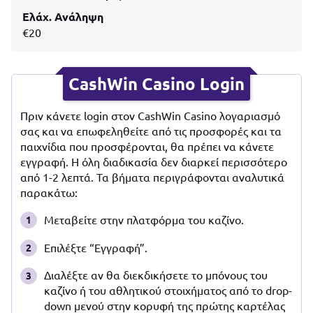
Ελάχ. Ανάληψη
€20
CashWin Casino Login
Πριν κάνετε login στον CashWin Casino λογαριασμό
σας και να επωφεληθείτε από τις προσφορές και τα
παιχνίδια που προσφέρονται, θα πρέπει να κάνετε
εγγραφή. Η όλη διαδικασία δεν διαρκεί περισσότερο
από 1-2 λεπτά. Τα βήματα περιγράφονται αναλυτικά
παρακάτω:
Μεταβείτε στην πλατφόρμα του καζίνο.
1
Επιλέξτε “Εγγραφή”.
2
Διαλέξτε αν θα διεκδικήσετε το μπόνους του
3
καζίνο ή του αθλητικού στοιχήματος από το drop-
down μενού στην κορυφή της πρώτης καρτέλας