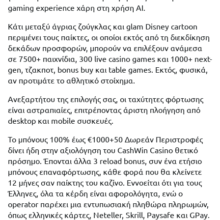
gaming experience χάρη στη χρήση AI.
Κάτι μεταξύ άγριας ζούγκλας και glam Disney cartoon
περιμένει τους παίκτες, οι οποίοι εκτός από τη διεκδίκηση
δεκάδων προσφορών, μπορούν να επιλέξουν ανάμεσα
σε 7500+ παιχνίδια, 300 live casino games και 1000+ next-
gen, τζακποτ, bonus buy και table games. Εκτός, φυσικά,
αν προτιμάτε το αθλητικό στοίχημα.
Ανεξαρτήτου της επιλογής σας, οι ταχύτητες φόρτωσης
είναι αστραπιαίες, επιτρέποντας άριστη πλοήγηση από
desktop και mobile συσκευές.
Το μπόνους 100% έως €1000+50 Δωρεάν Περιστροφές
δίνει ήδη στην αξιολόγηση του CashWin Casino θετικό
πρόσημο. Έπονται άλλα 3 reload bonus, συν ένα ετήσιο
μπόνους επαναφόρτωσης, κάθε φορά που θα κλείνετε
12 μήνες σαν παίκτης του καζίνο. Εννοείται ότι για τους
Έλληνες, όλα τα κέρδη είναι αφορολόγητα, ενώ ο
operator παρέχει μια εντυπωσιακή πληθώρα πληρωμών,
όπως ελληνικές κάρτες, Neteller, Skrill, Paysafe και GPay.