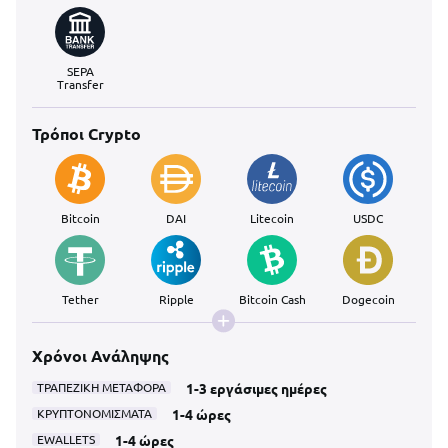
SEPA
Transfer
Τρόποι Crypto
Bitcoin
DAI
Litecoin
USDC
Tether
Ripple
Bitcoin Cash
Dogecoin
Χρόνοι Ανάληψης
ΤΡΑΠΕΖΙΚΉ ΜΕΤΑΦΟΡΆ
1-3 εργάσιμες ημέρες
ΚΡΥΠΤΟΝΟΜΊΣΜΑΤΑ
1-4 ώρες
EWALLETS
1-4 ώρες