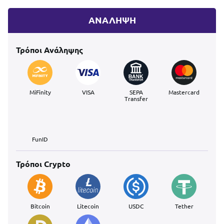
ΑΝΑΛΗΨΗ
Τρόποι Ανάληψης
MiFinity
VISA
SEPA
Mastercard
Transfer
FunID
Τρόποι Crypto
Bitcoin
Litecoin
USDC
Tether