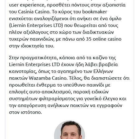
user experience, προσθέτει πόντους στην αξιοπιστία
του Casinia Casino. Το κύρος του bookmaker
ενισχύεται αναλογιζόμενοι ότι ανήκει σε ένα όμιλο
(Liernin Enterprises LTD) που θεωρείται από τους
πλέον αξιόλογους στο χώρο των διαδικτυακών
τυχερών παιχνιδιών, με πάνω από 35 online casino
στην ιδιοκτησία του.
Στην πραγματικότητα, κάποια από τα καζίνο της
Liernin Enterprises LTD έχουν ήδη λάβει βραβεία
καινοτομίας, όπως το αγαπημένο των Ελλήνων
παικτών Wazamba Casino. Τέλος, θα διαπιστώσετε ότι
προωθείται ένθερμα το υπεύθυνο παιχνίδι με
επιλογές αυτο-αποκλεισμού, παροχή ειδικών
συστημάτων φιλτραρίσματος για γονεϊκό έλεγχο και
την απαγόρευση ανήλικων παικτών να εγγραφούν
στον ιστότοπο.