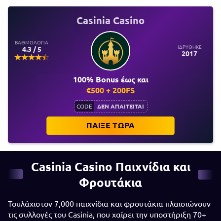
Casinia Casino
ΒΑΘΜΟΛΟΓΙΑ
ΙΔΡΥΘΗΚΕ
4.3 / 5
2017
100% Bonus έως και
€500 + 200FS
ΔΕΝ ΑΠΑΙΤΕΙΤΑΙ
CODE
ΠΑΙΞΕ ΤΩΡΑ
Casinia Casino Παιχνίδια και
Φρουτάκια
Τουλάχιστον 7,000 παιχνίδια και φρουτάκια πλαισιώνουν
τις συλλογές του Casinia, που χαίρει την υποστήριξη 70+