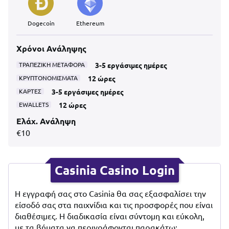
Dogecoin
Ethereum
Χρόνοι Ανάληψης
ΤΡΑΠΕΖΙΚΉ ΜΕΤΑΦΟΡΆ
3-5 εργάσιμες ημέρες
ΚΡΥΠΤΟΝΟΜΊΣΜΑΤΑ
12 ώρες
ΚΆΡΤΕΣ
3-5 εργάσιμες ημέρες
EWALLETS
12 ώρες
Ελάχ. Ανάληψη
€10
Casinia Casino Login
Η εγγραφή σας στο Casinia θα σας εξασφαλίσει την
είσοδό σας στα παιχνίδια και τις προσφορές που είναι
διαθέσιμες. Η διαδικασία είναι σύντομη και εύκολη,
με τα βήματα να περιγράφονται παρακάτω: