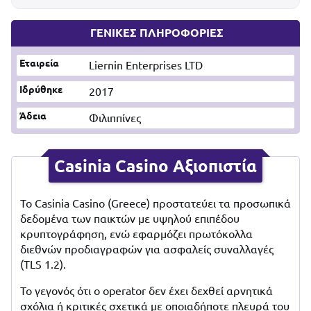
ΓΕΝΙΚΕΣ ΠΛΗΡΟΦΟΡΙΕΣ
Εταιρεία
Liernin Enterprises LTD
Ιδρύθηκε
2017
Άδεια
Φιλιππίνες
Casinia Casino Αξιοπιστία
To Casinia Casino (Greece) προστατεύει τα προσωπικά
δεδομένα των παικτών με υψηλού επιπέδου
κρυπτογράφηση, ενώ εφαρμόζει πρωτόκολλα
διεθνών προδιαγραφών για ασφαλείς συναλλαγές
(TLS 1.2).
Το γεγονός ότι ο operator δεν έχει δεχθεί αρνητικά
σχόλια ή κριτικές σχετικά με οποιαδήποτε πλευρά του