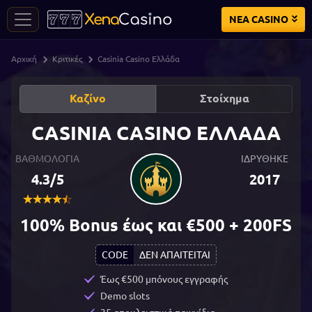
ΝEA CASINO
Αρχική
Κριτικές
Casinia Casino Ελλάδα
Καζίνο
Στοίχημα
CASINIA CASINO ΕΛΛΆΔΑ
ΒΑΘΜΟΛΟΓΙΑ
ΙΔΡΥΘΗΚΕ
4.3/5
2017
100% Bonus έως και
€500 + 200FS
CODE
ΔΕΝ ΑΠΑΙΤΕΙΤΑΙ
Έως €500 μπόνους εγγραφής
Demo slots