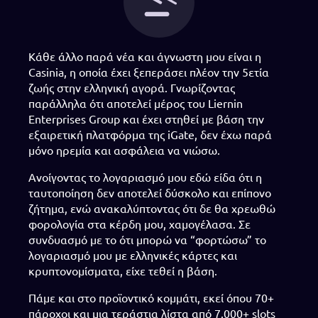
Κάθε άλλο παρά νέα και άγνωστη μου είναι η
Casinia, η οποία έχει ξεπεράσει πλέον την 5ετία
ζωής στην ελληνική αγορά. Γνωρίζοντας
παράλληλα ότι αποτελεί μέρος του Liernin
Enterprises Group και έχει στηθεί με βάση την
εξαιρετική πλατφόρμα της iGate, δεν έχω παρά
μόνο ηρεμία και ασφάλεια να νιώσω.
Ανοίγοντας το λογαριασμό μου εδώ είδα ότι η
ταυτοποίηση δεν αποτελεί δύσκολο και επίπονο
ζήτημα, ενώ ανακαλύπτοντας ότι δε θα χρεωθώ
φορολογία στα κέρδη μου, χαμογέλασα. Σε
συνδυασμό με το ότι μπορώ να “φορτώσω” το
λογαριασμό μου με ελληνικές κάρτες και
κρυπτονομίσματα, είχε τεθεί η βάση.
Πάμε και στο προϊοντικό κομμάτι, εκεί όπου 70+
πάροχοι και μια τεράστια λίστα από 7.000+ slots