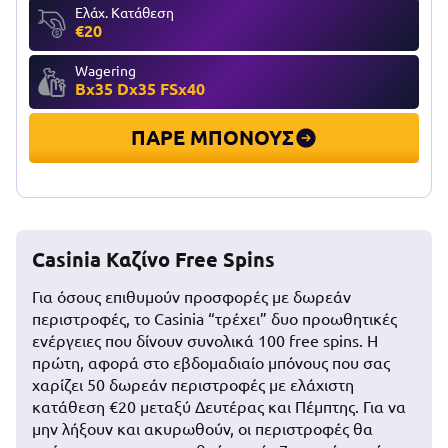
Ελάχ. Κατάθεση
€20
Wagering
Bx35 Dx35 FSx40
ΠΑΡΕ ΜΠΟΝΟΥΣ
Casinia Καζίνο Free Spins
Για όσους επιθυμούν προσφορές με δωρεάν
περιστροφές, το Casinia “τρέχει” δυο προωθητικές
ενέργειες που δίνουν συνολικά 100 free spins. Η
πρώτη, αφορά στο εβδομαδιαίο μπόνους που σας
χαρίζει 50 δωρεάν περιστροφές με ελάχιστη
κατάθεση €20 μεταξύ Δευτέρας και Πέμπτης. Για να
μην λήξουν και ακυρωθούν, οι περιστροφές θα