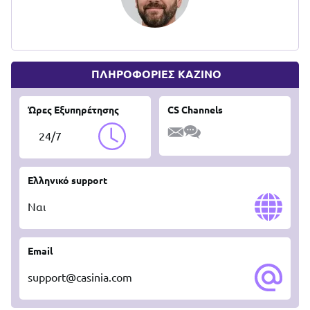
ΠΛΗΡΟΦΟΡΙΕΣ ΚΑΖΙΝΟ
Ώρες Εξυπηρέτησης
CS Channels
24/7
Ελληνικό support
Ναι
Email
support@casinia.com