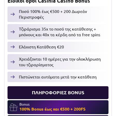
Ειδικοί όροι Casinia Casino Bonus
Ποσό 100% έως €500 + 200 Δωρεάν
Περιστροφές
Τζιράρισμα 35x το ποσό της κατάθεσης +
μπόνους και 40x τα κέρδη από τα free spins
Ελάχιστη Κατάθεση €20
Χρειάζονται 10 ημέρες για την ολοκλήρωση
του τζιραρίσματος
Πιστώνεται αυτόματα μετά την κατάθεση
ΠΛΗΡΟΦΟΡΙΕΣ BONUS
Bonus
100% Bonus έως και
€500 + 200FS