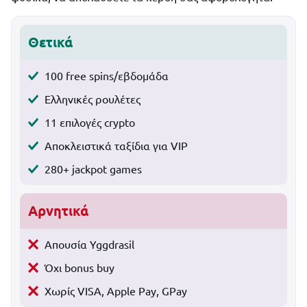
Θετικά
100 free spins/εβδομάδα
Ελληνικές ρουλέτες
11 επιλογές crypto
Αποκλειστικά ταξίδια για VIP
280+ jackpot games
Αρνητικά
Απουσία Yggdrasil
Όχι bonus buy
Χωρίς VISA, Apple Pay, GPay