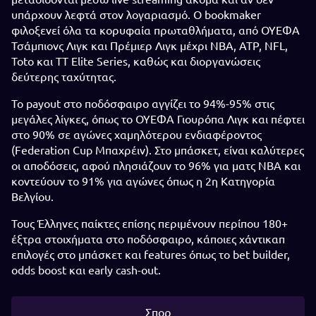
υπάρχουν λεφτά στον λογαριασμό. Ο bookmaker
φιλοξενεί όλα τα κορυφαία πρωταθλήματα, από ΟΥΕΦΑ
Τσάμπιονς Λιγκ και Πρέμιερ Λιγκ μέχρι ΝΒΑ, ATP, NFL,
Toto και TT Elite Series, καθώς και διοργανώσεις
δεύτερης ταχύτητας.
Το payout στο ποδόσφαιρο αγγίζει το 94%-95% στις
μεγάλες λίγκες, όπως το ΟΥΕΦΑ Γιουρόπα Λιγκ και πέφτει
στο 90% σε αγώνες χαμηλότερου ενδιαφέροντος
(Federation Cup Μπαχρέιν). Στο μπάσκετ, είναι καλύτερες
οι αποδόσεις, αφού πλησιάζουν το 96% για ματς ΝΒΑ και
κοντεύουν το 91% για αγώνες όπως η 2η Κατηγορία
Βελγίου.
Τους Έλληνες παίκτες επίσης περιμένουν περίπου 180+
έξτρα στοιχήματα στο ποδόσφαιρο, κάποιες χάντικαπ
επιλογές στο μπάσκετ και features όπως το bet builder,
odds boost και early cash-out.
Σπορ