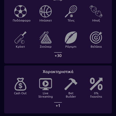
Ποδόσφαιρο
Μπάσκετ
Τένις
Μποξ
Κρίκετ
Σνούκερ
Ράγκμπι
Βελάκια
+30
Χαρακτηριστικά
Cash Out
Live
Bet
0%
Streaming
Builder
Γκανιότα
+1