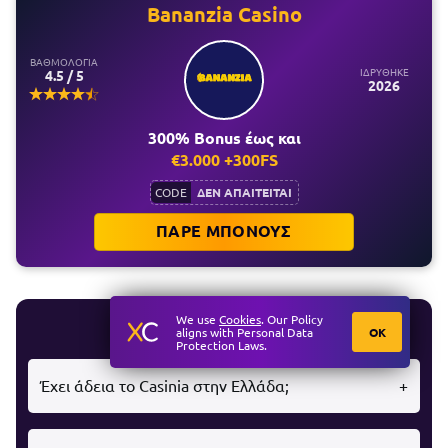
Bananzia Casino
ΒΑΘΜΟΛΟΓΙΑ
ΙΔΡΥΘΗΚΕ
4.5 / 5
2026
300% Bonus έως και
€3.000 +300FS
ΔΕΝ ΑΠΑΙΤΕΙΤΑΙ
CODE
ΠΑΡΕ ΜΠΟΝΟΥΣ
We use
Cookies
. Our Policy
FAQs
OK
aligns with Personal Data
Protection Laws.
Έχει άδεια το Casinia στην Ελλάδα;