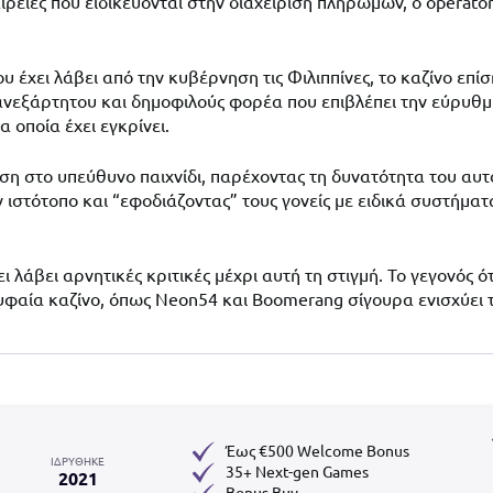
ιρείες που ειδικεύονται στην διαχείριση πληρωμών, ο operator
υ έχει λάβει από την κυβέρνηση τις Φιλιππίνες, το καζίνο επί
ανεξάρτητου και δημοφιλούς φορέα που επιβλέπει την εύρυθ
α οποία έχει εγκρίνει.
αση στο υπεύθυνο παιχνίδι, παρέχοντας τη δυνατότητα του αυτ
 ιστότοπο και “εφοδιάζοντας” τους γονείς με ειδικά συστήματ
ει λάβει αρνητικές κριτικές μέχρι αυτή τη στιγμή. Το γεγονός ότ
υφαία καζίνο, όπως Neon54 και Boomerang σίγουρα ενισχύει 
Έως €500 Welcome Bonus
ΙΔΡΥΘΗΚΕ
35+ Next-gen Games
2021
Bonus Buy