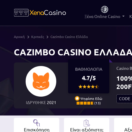
Ξένα Online Casino
Κ
Αρχική
Κριτικές
Cazimbo Casino Ελλάδα
CAZIMBO CASINO ΕΛΛΆΔ
Casino 
ΒΑΘΜΟΛΟΓΙΑ
4.7/5
100%
200F
CODE
Ψηφίστε Εδώ
ΙΔΡΥΘΗΚΕ
2021
(
13
)
Επισκόπηση
Είναι αξιόπιστο;
Αξι