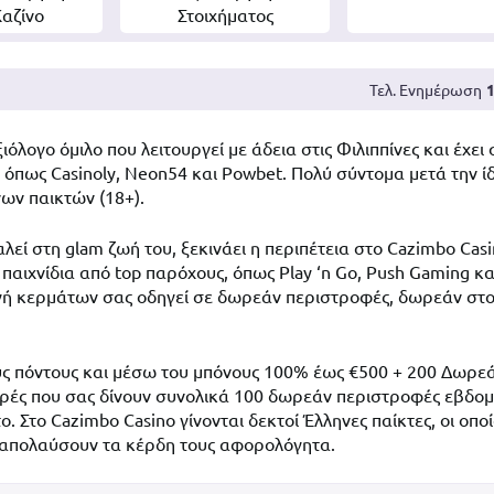
αζίνο
Στοιχήματος
Τελ. Ενημέρωση
ιόλογο όμιλο που λειτουργεί με άδεια στις Φιλιππίνες και έχει 
 όπως Casinoly, Neon54 και Powbet. Πολύ σύντομα μετά την ί
ων παικτών (18+).
λεί στη glam ζωή του, ξεκινάει η περιπέτεια στο Cazimbo Cas
παιχνίδια από top παρόχους, όπως Play ‘n Go, Push Gaming κα
ογή κερμάτων σας οδηγεί σε δωρεάν περιστροφές, δωρεάν στο
κούς πόντους και μέσω του μπόνους 100% έως €500 + 200 Δωρε
ορές που σας δίνουν συνολικά 100 δωρεάν περιστροφές εβδομ
. Στο Cazimbo Casino γίνονται δεκτοί Έλληνες παίκτες, οι οποί
α απολαύσουν τα κέρδη τους αφορολόγητα.