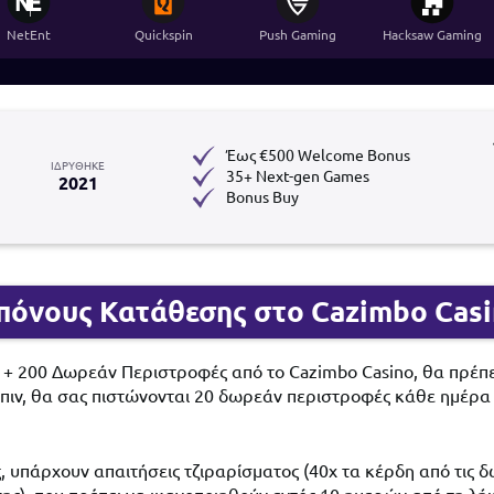
NetEnt
Quickspin
Push Gaming
Hacksaw Gaming
Έως €500 Welcome Bonus
ΙΔΡΥΘΗΚΕ
35+ Next-gen Games
2021
Bonus Buy
όνους Κατάθεσης στο Cazimbo Cas
 + 200 Δωρεάν Περιστροφές από το Cazimbo Casino, θα πρέπε
πιν, θα σας πιστώνονται 20 δωρεάν περιστροφές κάθε ημέρα 
 υπάρχουν απαιτήσεις τζιραρίσματος (40x τα κέρδη από τις 