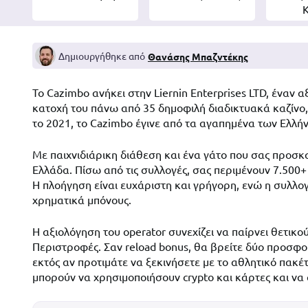
Κ
Δημιουργήθηκε από
Θανάσης Μπαζντέκης
Το Cazimbo ανήκει στην Liernin Enterprises LTD, έναν αξ
κατοχή του πάνω από 35 δημοφιλή διαδικτυακά καζίνο,
το 2021, το Cazimbo έγινε από τα αγαπημένα των Ελλήν
Με παιχνιδιάρικη διάθεση και ένα γάτο που σας προσκα
Ελλάδα. Πίσω από τις συλλογές, σας περιμένουν 7.500+ 
Η πλοήγηση είναι ευχάριστη και γρήγορη, ενώ η συλλ
χρηματικά μπόνους.
Η αξιολόγηση του operator συνεχίζει να παίρνει θετι
Περιστροφές. Σαν reload bonus, θα βρείτε δύο προσφ
εκτός αν προτιμάτε να ξεκινήσετε με το αθλητικό πακέτο
μπορούν να χρησιμοποιήσουν crypto και κάρτες και ν