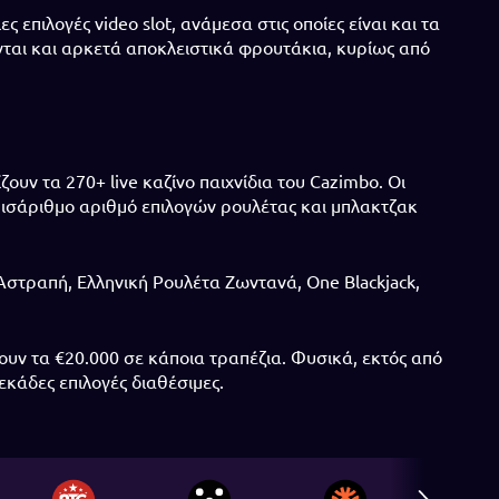
ς επιλογές video slot, ανάμεσα στις οποίες είναι και τα
ονται και αρκετά αποκλειστικά φρουτάκια, κυρίως από
ουν τα 270+ live καζίνο παιχνίδια του Cazimbo. Οι
δόν ισάριθμο αριθμό επιλογών ρουλέτας και μπλακτζακ
Αστραπή, Ελληνική Ρουλέτα Ζωντανά, One Blackjack,
ουν τα €20.000 σε κάποια τραπέζια. Φυσικά, εκτός από
εκάδες επιλογές διαθέσιμες.