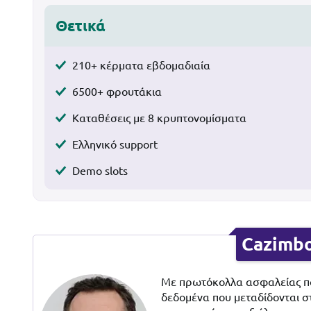
Θετικά
210+ κέρματα εβδομαδιαία
6500+ φρουτάκια
Καταθέσεις με 8 κρυπτονομίσματα
Ελληνικό support
Demo slots
Cazimbo
Με πρωτόκολλα ασφαλείας π
δεδομένα που μεταδίδονται στ