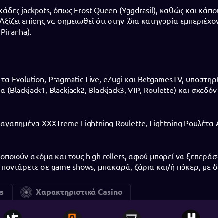
άδες jackpots, όπως Frost Queen (Yggdrasil), καθώς και κάποιε
Αξίζει επίσης να σημειωθεί ότι στην ίδια κατηγορία εμπεριέχ
 Piranha).
τα Evolution, Pragmatic Live, eZugi και BetgamesTV, υποστηρίζ
 (Blackjack1, Blackjack2, Blackjack3, VIP, Roulette) και σχε
αγαπημένα XXXTreme Lightning Roulette, Lightning Ρουλέτα 
ποιούν ακόμα και τους high rollers, αφού μπορεί να ξεπεράσ
α ποντάρετε σε game shows, μπακαρά, ζάρια και/ή πόκερ, με δ
rs
Χαρακτηριστικά Casino