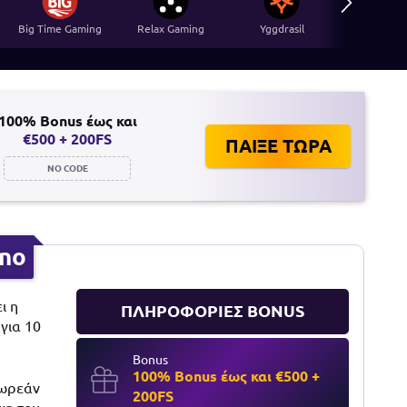
Big Time Gaming
Relax Gaming
Yggdrasil
Red Rake G
100% Bonus έως και
€500 + 200FS
ΠΑΙΞΕ ΤΩΡΑ
NO CODE
ino
ι η
ΠΛΗΡΟΦΟΡΙΕΣ BONUS
για 10
Bonus
100% Bonus έως και
€500 +
δωρεάν
200FS