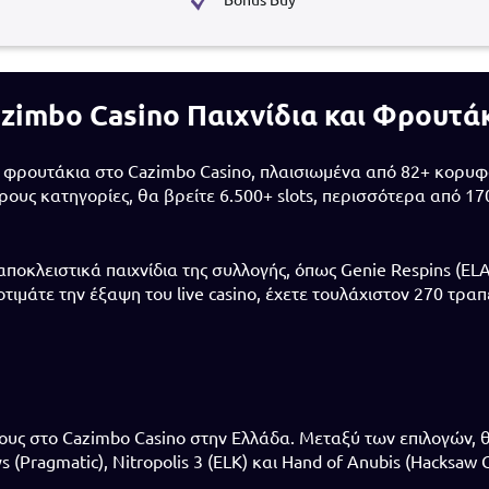
zimbo Casino Παιχνίδια και Φρουτά
ι φρουτάκια στο Cazimbo Casino, πλαισιωμένα από 82+ κορυφα
ρους κατηγορίες, θα βρείτε 6.500+ slots, περισσότερα από 17
αποκλειστικά παιχνίδια της συλλογής, όπως Genie Respins (ELA
οτιμάτε την έξαψη του live casino, έχετε τουλάχιστον 270 τρα
ους στο Cazimbo Casino στην Ελλάδα. Μεταξύ των επιλογών, θ
(Pragmatic), Nitropolis 3 (ELK) και Hand of Anubis (Hacksaw 