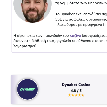
τη νομιμότητα των υπηρεσιών
Το Dynabet έχει επενδύσει σ
SSL για ασφαλείς συναλλαγές
πλατφόρμας με προηγμένα fir
Η αξιοπιστία των παιχνιδιών του
καζίνο
διασφαλίζεται
έχουν στη διάθεσή τους εργαλεία υπεύθυνου στοιχημ
λογαριασμού.
Dynabet Casino
4.8 / 5