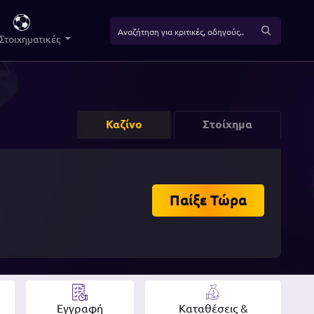
 Στοιχηματικές
Καζίνο
Στοίχημα
Παίξε Τώρα
Εγγραφή
Καταθέσεις &