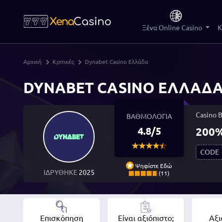
Ξένα Online Casino
Κ
Αρχική
Κριτικές
Dynabet Casino Ελλάδα
DYNABET CASINO ΕΛΛΆΔ
Casino 
ΒΑΘΜΟΛΟΓΙΑ
4.8/5
200%
CODE
Ψηφίστε Εδώ
ΙΔΡΥΘΗΚΕ
2025
(
11
)
Επισκόπηση
Είναι αξιόπιστο;
Αξι