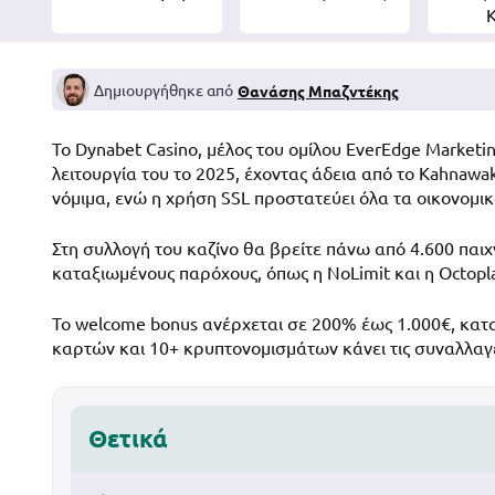
Κ
Δημιουργήθηκε από
Θανάσης Μπαζντέκης
Το Dynabet Casino, μέλος του ομίλου EverEdge Marketing
λειτουργία του το 2025, έχοντας άδεια από το Kahnaw
νόμιμα, ενώ η χρήση SSL προστατεύει όλα τα οικονομικ
Στη συλλογή του καζίνο θα βρείτε πάνω από 4.600 παιχν
καταξιωμένους παρόχους, όπως η NoLimit και η Octopla
Το welcome bonus ανέρχεται σε 200% έως 1.000€, κατα
καρτών και 10+ κρυπτονομισμάτων κάνει τις συναλλαγ
Θετικά