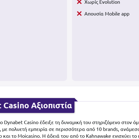
Χωρίς Evolution
Απουσία Mobile app
 Casino Αξιοπιστία
το Dynabet Casino έδειξε τη δυναμική του στηριζόμενο στον όμ
, με πολυετή εμπειρία σε περισσότερα από 10 brands, ανάμεσ
o και το Moicasino. Η άδειά του από το Kahnawake ενισχύει το