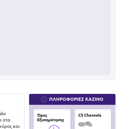
ΠΛΗΡΟΦΟΡΙΕΣ ΚΑΖΙΝΟ
ιλο
Ώρες
CS Channels
α στα
Εξυπηρέτησης
 κύρος και