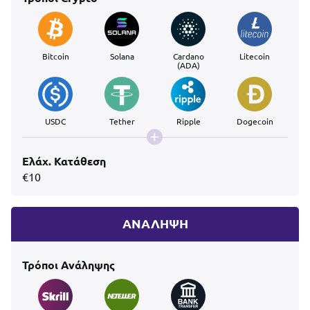
Bitcoin
Solana
Cardano
Litecoin
(ADA)
USDC
Tether
Ripple
Dogecoin
Ελάχ. Κατάθεση
€10
ΑΝΑΛΗΨΗ
Τρόποι Ανάληψης