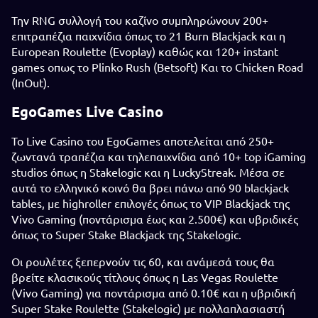
Την RNG συλλογή του καζίνο συμπληρώνουν 200+
επιτραπέζια παιχνίδια όπως το 21 Burn Blackjack και η
European Roulette (Evoplay) καθώς και 120+ instant
games οπως το Plinko Rush (Betsoft) Και το Chicken Road
(InOut).
EgoGames Live Casino
Το Live Casino του EgoGames αποτελείται από 250+
ζωντανά τραπέζια και τηλεπαιχνίδια από 10+ top iGaming
studios όπως η Stakelogic και η LuckyStreak. Μέσα σε
αυτά το ελληνικό κοινό θα βρει πάνω από 90 blackjack
tables, με highroller επιλογές όπως το VIP Blackjack της
Vivo Gaming (ποντάρισμα έως και 2.500€) και υβριδικές
όπως το Super Stake Blackjack της Stakelogic.
Οι ρουλέτες ξεπερνούν τις 60, και ανάμεσά τους θα
βρείτε κλασικούς τίτλους όπως η Las Vegas Roulette
(Vivo Gaming) για ποντάρισμα από 0.10€ και η υβριδική
Super Stake Roulette (Stakelogic) με πολλαπλασιαστή