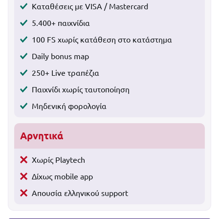
Καταθέσεις με VISA / Mastercard
5.400+ παιχνίδια
100 FS χωρίς κατάθεση στο κατάστημα
Daily bonus map
250+ Live τραπέζια
Παιχνίδι χωρίς ταυτοποίηση
Μηδενική φορολογία
Αρνητικά
Χωρίς Playtech
Δίχως mobile app
Απουσία ελληνικού support