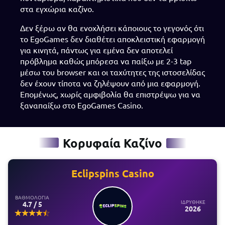
στα εγχώρια καζίνο.
Δεν ξέρω αν θα ενοχλήσει κάποιους το γεγονός ότι
το EgoGames δεν διαθέτει αποκλειστική εφαρμογή
για κινητά, πάντως για εμένα δεν αποτελεί
πρόβλημα καθώς μπόρεσα να παίξω με 2-3 tap
μέσω του browser και οι ταχύτητες της ιστοσελίδας
δεν έχουν τίποτα να ζηλέψουν από μια εφαρμογή.
Επομένως, χωρίς αμφιβολία θα επιστρέψω για να
ξαναπαίξω στο EgoGames Casino.
Κορυφαία Καζίνο
Eclipspins Casino
ΒΑΘΜΟΛΟΓΙΑ
ΙΔΡΥΘΗΚΕ
4.7 / 5
2026