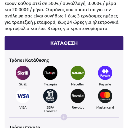
έχουν καθοριστεί σε 500€ / συναλλαγή, 3.000€ / μέρα
και 20.000€ / μήνα. Ο χρόνος που απαιτείται για την
ανάληψη σας είναι συνήθως 1 έως 3 εργάσιμες ημέρες
για τραπεζική μεταφορά, έως 24 ώρες για ηλεκτρονικά
πορτοφόλια και έως 8 ώρες για κρυπτονομίσματα.
ΚΑΤΑΘΕΣΗ
Τρόποι Κατάθεσης
Skrill
Flexepin
Neteller
Paysafe
VISA
SEPA
Revolut
Mastercard
Transfer
Τρόποι Crypto