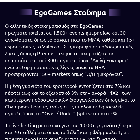
EgoGames Στοίχημα
Ο αθλητικός στοιχηματισμός στο EgoGames
πραγματοποιείται σε 1.500+ events ημερησίως και 30+
αγωνίσματα όπως το ράγκμπι και το MMA καθώς και 15+
esports όπως το Valorant. Στις κορυφαίες ποδοσφαιρικές
λίγκες όπως η Premier League στοιχηματίζετε σε
περισσότερες από 300+ αγορές όπως “Διπλή Ευκαιρία”
ενώ σε top μπασκετικές λίγκες όπως το NBA
προσφέρονται 150+ markets όπως “O/U ημιχρόνου”.
Η μέση γκανιότα του sportsbook εντοπίζεται στο 7% και
πέφτει εως και το εξαιρετικό 3% στην αγορά “1Χ2” των
καλύτερων ποδοσφαιρικών διοργανώσεων όπως είναι το
Champions League, ενώ για τις υπόλοιπες δημοφιλείς
αγορές όπως τα “Over / Under” βρίσκεται στο 5%.
Το live betting μπορεί να γίνει σε 1.000+ γεγονότα / μέρα
και 20+ αθλήματα όπως το βόλεϊ και η Φόρμουλα 1, με
τις extra αγορές να αγγίζουν τις 60+. Στο ζωντανό