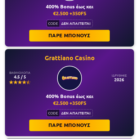
400% Bonus έως και
€2.500 +350FS
ΔΕΝ ΑΠΑΙΤΕΙΤΑΙ
CODE
ΠΑΡΕ ΜΠΟΝΟΥΣ
Grattiano Casino
ΒΑΘΜΟΛΟΓΙΑ
ΙΔΡΥΘΗΚΕ
4.5 / 5
2026
400% Bonus έως και
€2.500 +350FS
ΔΕΝ ΑΠΑΙΤΕΙΤΑΙ
CODE
ΠΑΡΕ ΜΠΟΝΟΥΣ