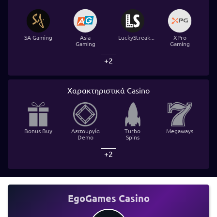
SA Gaming
Asia
LuckyStreak...
XPro
Gaming
Gaming
+2
Χαρακτηριστικά Casino
Bonus Buy
Λειτουργία
Turbo
Megaways
Demo
Spins
+2
EgoGames Casino