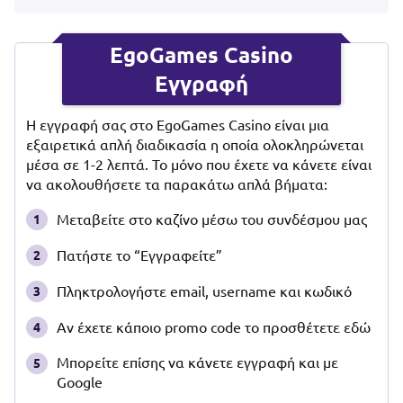
EgoGames Casino
Εγγραφή
Η εγγραφή σας στο EgoGames Casino είναι μια
εξαιρετικά απλή διαδικασία η οποία ολοκληρώνεται
μέσα σε 1-2 λεπτά. Το μόνο που έχετε να κάνετε είναι
να ακολουθήσετε τα παρακάτω απλά βήματα:
Μεταβείτε στο καζίνο μέσω του συνδέσμου μας
1
Πατήστε το “Εγγραφείτε”
2
Πληκτρολογήστε email, username και κωδικό
3
Αν έχετε κάποιο promo code το προσθέτετε εδώ
4
Μπορείτε επίσης να κάνετε εγγραφή και με
5
Google