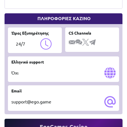
ΠΛΗΡΟΦΟΡΙΕΣ ΚΑΖΙΝΟ
Ώρες Εξυπηρέτησης
CS Channels
24/7
Ελληνικό support
Όχι
Email
support@ego.game
EgoGames Casino