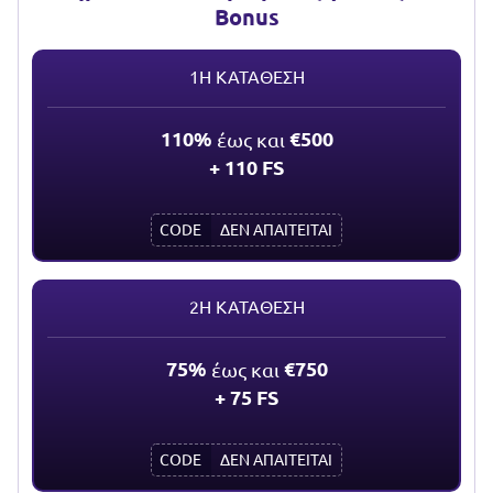
Bonus
1Η ΚΑΤΆΘΕΣΗ
110%
€500
έως και
+
110 FS
CODE
ΔΕΝ ΑΠΑΙΤΕΙΤΑΙ
2Η ΚΑΤΆΘΕΣΗ
75%
€750
έως και
+
75 FS
CODE
ΔΕΝ ΑΠΑΙΤΕΙΤΑΙ