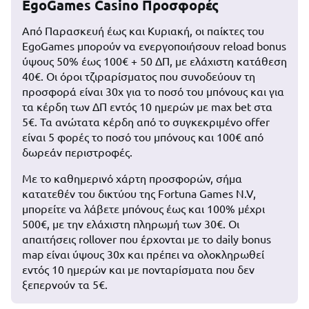
EgoGames Casino Προσφορές
Από Παρασκευή έως και Κυριακή, οι παίκτες του
EgoGames μπορούν να ενεργοποιήσουν reload bonus
ύψους 50% έως 100€ + 50 ΔΠ, με ελάχιστη κατάθεση
40€. Οι όροι τζιραρίσματος που συνοδεύουν τη
προσφορά είναι 30x για το ποσό του μπόνους και για
τα κέρδη των ΔΠ εντός 10 ημερών με max bet στα
5€. Τα ανώτατα κέρδη από το συγκεκριμένο offer
είναι 5 φορές το ποσό του μπόνους και 100€ από
δωρεάν περιστροφές.
Με το καθημερινό χάρτη προσφορών, σήμα
κατατεθέν του δικτύου της Fortuna Games N.V,
μπορείτε να λάβετε μπόνους έως και 100% μέχρι
500€, με την ελάχιστη πληρωμή των 30€. Οι
απαιτήσεις rollover που έρχονται με το daily bonus
map είναι ύψους 30x και πρέπει να ολοκληρωθεί
εντός 10 ημερών και με πονταρίσματα που δεν
ξεπερνούν τα 5€.