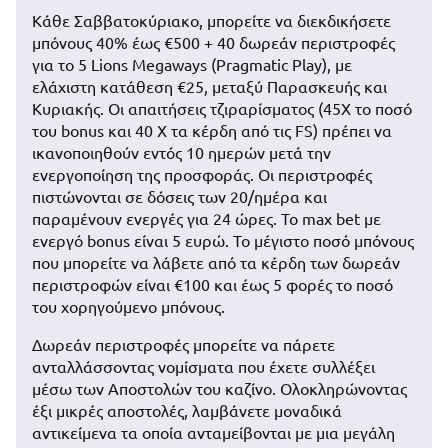
Κάθε Σαββατοκύριακο, μπορείτε να διεκδικήσετε
μπόνους 40% έως €500 + 40 δωρεάν περιστροφές
για το 5 Lions Megaways (Pragmatic Play), με
ελάχιστη κατάθεση €25, μεταξύ Παρασκευής και
Κυριακής. Οι απαιτήσεις τζιραρίσματος (45Χ το ποσό
του bonus και 40 Χ τα κέρδη από τις FS) πρέπει να
ικανοποιηθούν εντός 10 ημερών μετά την
ενεργοποίηση της προσφοράς. Οι περιστροφές
πιστώνονται σε δόσεις των 20/ημέρα και
παραμένουν ενεργές για 24 ώρες. Το max bet με
ενεργό bonus είναι 5 ευρώ. Το μέγιστο ποσό μπόνους
που μπορείτε να λάβετε από τα κέρδη των δωρεάν
περιστροφών είναι €100 και έως 5 φορές το ποσό
του χορηγούμενο μπόνους.
Δωρεάν περιστροφές μπορείτε να πάρετε
ανταλλάσσοντας νομίσματα που έχετε συλλέξει
μέσω των Αποστολών του καζίνο. Ολοκληρώνοντας
έξι μικρές αποστολές, λαμβάνετε μοναδικά
αντικείμενα τα οποία ανταμείβονται με μια μεγάλη