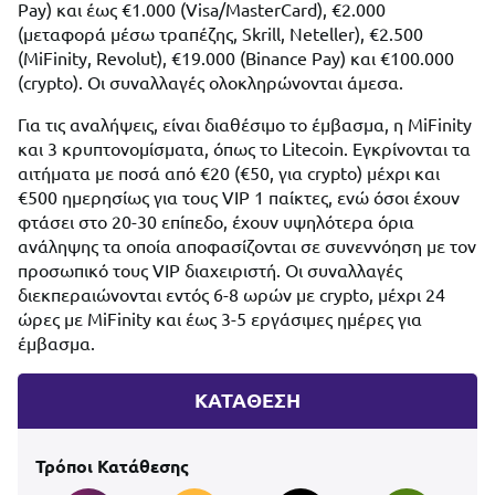
Pay) και έως €1.000 (Visa/MasterCard), €2.000
(μεταφορά μέσω τραπέζης, Skrill, Neteller), €2.500
(MiFinity, Revolut), €19.000 (Binance Pay) και €100.000
(crypto). Οι συναλλαγές ολοκληρώνονται άμεσα.
Για τις αναλήψεις, είναι διαθέσιμο το έμβασμα, η MiFinity
και 3 κρυπτονομίσματα, όπως το Litecoin. Εγκρίνονται τα
αιτήματα με ποσά από €20 (€50, για crypto) μέχρι και
€500 ημερησίως για τους VIP 1 παίκτες, ενώ όσοι έχουν
φτάσει στο 20-30 επίπεδο, έχουν υψηλότερα όρια
ανάληψης τα οποία αποφασίζονται σε συνεννόηση με τον
προσωπικό τους VIP διαχειριστή. Οι συναλλαγές
διεκπεραιώνονται εντός 6-8 ωρών με crypto, μέχρι 24
ώρες με MiFinity και έως 3-5 εργάσιμες ημέρες για
έμβασμα.
ΚΑΤΑΘΕΣΗ
Τρόποι Κατάθεσης