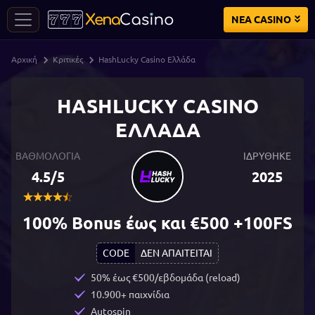
ΝEA CASINO
Αρχική
Κριτικές
HashLucky Casino Ελλάδα
HASHLUCKY CASINO
ΕΛΛΆΔΑ
ΒΑΘΜΟΛΟΓΙΑ
ΙΔΡΥΘΗΚΕ
4.5/5
2025
100% Bonus έως και
€500 +100FS
CODE
ΔΕΝ ΑΠΑΙΤΕΙΤΑΙ
50% έως €500/εβδομάδα (reload)
10.900+ παιχνίδια
Autospin