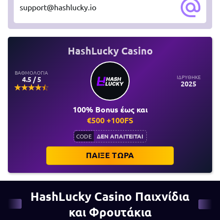
support@hashlucky.io
HashLucky Casino
ΒΑΘΜΟΛΟΓΙΑ
ΙΔΡΥΘΗΚΕ
4.5 / 5
2025
100% Bonus έως και
€500 +100FS
ΔΕΝ ΑΠΑΙΤΕΙΤΑΙ
CODE
ΠΑΙΞΕ ΤΩΡΑ
HashLucky Casino Παιχνίδια
και Φρουτάκια