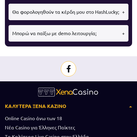
να πλοηγηθείτε στα 10.000+ παιχνίδια, όπως από
Ανζουάν, η οποία είναι ενεργή μέχρι και τώρα.
ένα desktop.
Επιπλέον, ασφαλίζει τα δεδομένα και τις
Το HashLucky Casino βρίσκεται κάτω από την
Θα φορολογηθούν τα κέρδη μου στο HashLucky;
συναλλαγές με πρωτόκολλα SSL, κρυπτογράφηση
ομπρέλα της Buscarar SRL, η οποία έχει στην
TLS 1.2 με 256-bit.
κατοχή της τουλάχιστον 3 ακόμα δημοφιλή brands,
όπως το Betium Casino. Ο όμιλος έχει ήδη αρχίσει
Όχι, δεν θα φορολογηθούν. Η φορολογική έδρα
Μπορώ να παίξω με demo λειτουργία;
να δημιουργεί ένα δυναμικό προφίλ στο χώρο του
του HashLucky Casino είναι στο Σαν Χοσέ, που
iGaming.
σημαίνει ότι δεν “απαντά” φορολογικά στην
Ελλάδα. Με αυτή τη λογική, κανένας παίκτης (18+)
Βεβαίως και μπορείτε να παίξετε με λειτουργία
από την Ελλάδα δεν υποχρεούται να αποδώσει
demo. Το καζίνο προσφέρει αυτή τη δυνατότητα
φόρο από την δραστηριότητά του στο brand.
σε όλους τους παίκτες, είτε έχουν ήδη
ολοκληρώσει την εγγραφή τους στο καζίνο, είτε
δεν έχουν αποφασίσει ακόμα να προχωρήσουν σε
αυτό το στάδιο. Απλά πηγαίνετε επάνω στο
επιθυμητό παιχνίδι και πατήστε “Demo”.
ΚΑΛΎΤΕΡΑ ΞΈΝΑ ΚΑΖΊΝΟ
Online Casino άνω των 18
Νέα Casino για Έλληνες Παίκτες
Tα Καλύτερα Live Casino στην Ελλάδα