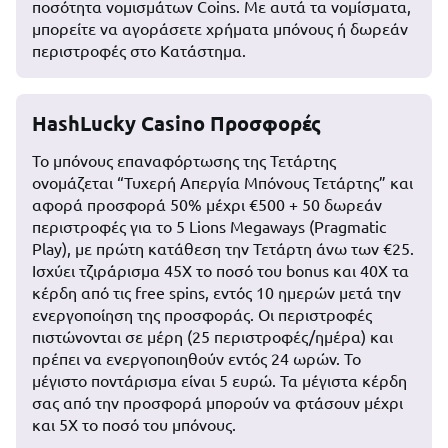
ποσότητα νομισμάτων Coins. Με αυτά τα νομίσματα,
μπορείτε να αγοράσετε χρήματα μπόνους ή δωρεάν
περιστροφές στο Κατάστημα.
HashLucky Casino Προσφορές
Το μπόνους επαναφόρτωσης της Τετάρτης
ονομάζεται “Τυχερή Απεργία Μπόνους Τετάρτης” και
αφορά προσφορά 50% μέχρι €500 + 50 δωρεάν
περιστροφές για το 5 Lions Megaways (Pragmatic
Play), με πρώτη κατάθεση την Τετάρτη άνω των €25.
Ισχύει τζιράρισμα 45Χ το ποσό του bonus και 40Χ τα
κέρδη από τις free spins, εντός 10 ημερών μετά την
ενεργοποίηση της προσφοράς. Οι περιστροφές
πιστώνονται σε μέρη (25 περιστροφές/ημέρα) και
πρέπει να ενεργοποιηθούν εντός 24 ωρών. Το
μέγιστο ποντάρισμα είναι 5 ευρώ. Τα μέγιστα κέρδη
σας από την προσφορά μπορούν να φτάσουν μέχρι
και 5Χ το ποσό του μπόνους.