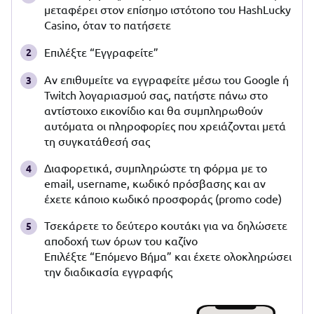
μεταφέρει στον επίσημο ιστότοπο του HashLucky
Casino, όταν το πατήσετε
Επιλέξτε “Εγγραφείτε”
2
Αν επιθυμείτε να εγγραφείτε μέσω του Google ή
3
Twitch λογαριασμού σας, πατήστε πάνω στο
αντίστοιχο εικονίδιο και θα συμπληρωθούν
αυτόματα οι πληροφορίες που χρειάζονται μετά
τη συγκατάθεσή σας
Διαφορετικά, συμπληρώστε τη φόρμα με το
4
email, username, κωδικό πρόσβασης και αν
έχετε κάποιο κωδικό προσφοράς (promo code)
Τσεκάρετε το δεύτερο κουτάκι για να δηλώσετε
5
αποδοχή των όρων του καζίνο
Επιλέξτε “Επόμενο Βήμα” και έχετε ολοκληρώσει
την διαδικασία εγγραφής