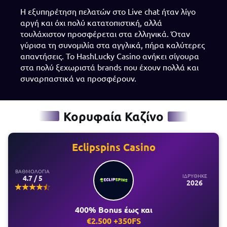
Η εξυπηρέτηση πελατών στο Live chat ήταν λίγο
αργή και όχι πολύ κατατοπιστική, αλλά
τουλάχιστον προσφέρεται στα ελληνικά. Όταν
γύρισα τη συνομιλία στα αγγλικά, πήρα καλύτερες
απαντήσεις. Το HashLucky Casino ανήκει σίγουρα
στα πολύ ξεχωριστά brands που έχουν πολλά και
συναρπαστικά να προσφέρουν.
Κορυφαία Καζίνο
Eclipspins Casino
ΒΑΘΜΟΛΟΓΙΑ
ΙΔΡΥΘΗΚΕ
4.7 / 5
2026
400% Bonus έως και
€2.500 +350FS