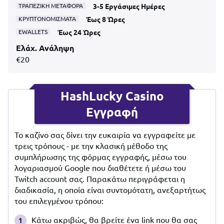
ΤΡΑΠΕΖΙΚΉ ΜΕΤΑΦΟΡΆ
3-5 Εργάσιμες Ημέρες
ΚΡΥΠΤΟΝΟΜΊΣΜΑΤΑ
Έως 8 Ώρες
EWALLETS
Έως 24 Ώρες
Ελάχ. Ανάληψη
€20
HashLucky Casino
Εγγραφή
Το καζίνο σας δίνει την ευκαιρία να εγγραφείτε με
τρεις τρόπους - με την κλασική μέθοδο της
συμπλήρωσης της φόρμας εγγραφής, μέσω του
λογαριασμού Google που διαθέτετε ή μέσω του
Twitch account σας. Παρακάτω περιγράφεται η
διαδικασία, η οποία είναι συντομότατη, ανεξαρτήτως
του επιλεγμένου τρόπου:
Κάτω ακριβώς, θα βρείτε ένα link που θα σας
1