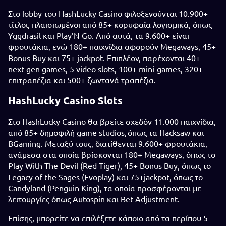
Στo lobby του HashLucky Casino φιλοξενούνται 10.900+
τίτλοι, πλαισιωμένοι από 85+ κορυφαία λογισμικά, όπως
Yggdrasil και Play’N Go. Από αυτά, τα 9.600+ είναι
φρουτάκια, ενώ 180+ παιχνίδια αφορούν Megaways, 45+
Bonus Buy και 75+ jackpot. Επιπλέον, παρέχονται 40+
next-gen games, 5 video slots, 100+ mini-games, 320+
επιτραπέζια και 500+ ζωντανά τραπέζια.
HashLucky Casino Slots
Στο HashLucky Casino θα βρείτε σχεδόν 11.000 παιχνίδια,
από 85+ δημοφιλή game studios, όπως τα Hacksaw και
BGaming. Μεταξύ τους, διατίθενται 9.600+ φρουτάκια,
ανάμεσα στα οποία βρίσκονται 180+ Megaways, όπως το
Play With The Devil (Red Tiger), 45+ Bonus Buy, όπως το
Legacy of the Sages (Evoplay) και 75+jackpot, όπως το
Candyland (Penguin King), τα οποία προσφέρονται με
λειτουργίες όπως Autospin και Bet Adjustment.
Επίσης, μπορείτε να επιλέξετε κάποιο από τα περίπου 5