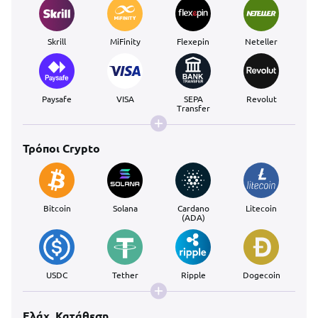
Skrill
MiFinity
Flexepin
Neteller
Paysafe
VISA
SEPA
Revolut
Transfer
Τρόποι Crypto
Bitcoin
Solana
Cardano
Litecoin
(ADA)
USDC
Tether
Ripple
Dogecoin
Ελάχ. Κατάθεση