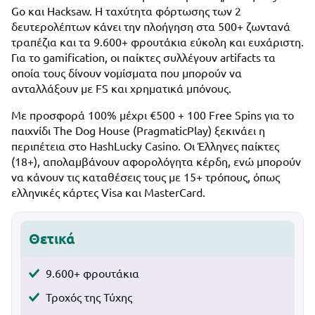
Go και Hacksaw. Η ταχύτητα φόρτωσης των 2
δευτερολέπτων κάνει την πλοήγηση στα 500+ ζωντανά
τραπέζια και τα 9.600+ φρουτάκια εύκολη και ευχάριστη.
Για το gamification, οι παίκτες συλλέγουν artifacts τα
οποία τους δίνουν νομίσματα που μπορούν να
ανταλλάξουν με FS και χρηματικά μπόνους.
Με προσφορά 100% μέχρι €500 + 100 Free Spins για το
παιχνίδι The Dog House (PragmaticPlay) ξεκινάει η
περιπέτεια στο HashLucky Casino. Οι Έλληνες παίκτες
(18+), απολαμβάνουν αφορολόγητα κέρδη, ενώ μπορούν
να κάνουν τις καταθέσεις τους με 15+ τρόπους, όπως
ελληνικές κάρτες Visa και MasterCard.
Θετικά
9.600+ φρουτάκια
Τροχός της Τύχης