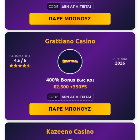
ΔΕΝ ΑΠΑΙΤΕΙΤΑΙ
CODE
ΠΑΡΕ ΜΠΟΝΟΥΣ
Grattiano Casino
ΒΑΘΜΟΛΟΓΙΑ
ΙΔΡΥΘΗΚΕ
4.5 / 5
2026
400% Bonus έως και
€2.500 +350FS
ΔΕΝ ΑΠΑΙΤΕΙΤΑΙ
CODE
ΠΑΡΕ ΜΠΟΝΟΥΣ
Kazeeno Casino