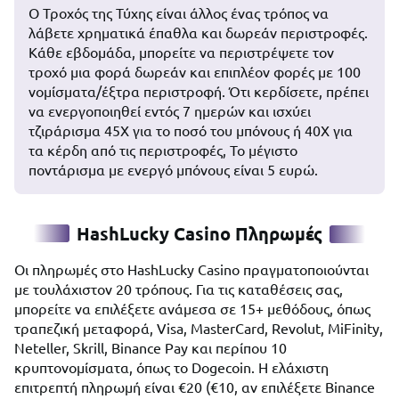
Ο Τροχός της Τύχης είναι άλλος ένας τρόπος να
λάβετε χρηματικά έπαθλα και δωρεάν περιστροφές.
Κάθε εβδομάδα, μπορείτε να περιστρέψετε τον
τροχό μια φορά δωρεάν και επιπλέον φορές με 100
νομίσματα/έξτρα περιστροφή. Ότι κερδίσετε, πρέπει
να ενεργοποιηθεί εντός 7 ημερών και ισχύει
τζιράρισμα 45Χ για το ποσό του μπόνους ή 40Χ για
τα κέρδη από τις περιστροφές, Το μέγιστο
ποντάρισμα με ενεργό μπόνους είναι 5 ευρώ.
HashLucky Casino Πληρωμές
Οι πληρωμές στο HashLucky Casino πραγματοποιούνται
με τουλάχιστον 20 τρόπους. Για τις καταθέσεις σας,
μπορείτε να επιλέξετε ανάμεσα σε 15+ μεθόδους, όπως
τραπεζική μεταφορά, Visa, MasterCard, Revolut, MiFinity,
Neteller, Skrill, Binance Pay και περίπου 10
κρυπτονομίσματα, όπως το Dogecoin. Η ελάχιστη
επιτρεπτή πληρωμή είναι €20 (€10, αν επιλέξετε Binance