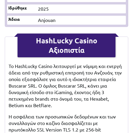
Ιδρύθηκε
2025
Άδεια
Anjouan
HashLucky Casino
Αξιοπιστία
Το HashLucky Casino λειτουργεί με νόμιμη και ενεργή
άδεια από την ρυθμιστική επιτροπή του Ανζουάν, την
οποία εξασφάλισε για αυτό η ιδιοκτήτρια εταιρεία
Buscarar SRL. Ο όμιλος Buscarar SRL, κάνει μια
δυναμική είσοδο στο iGaming, έχοντας ήδη 3
πετυχημένα brands στο όνομά του, τα Hexabet,
Betium και Betflare.
Η ασφάλεια των προσωπικών δεδομένων και των
συναλλαγών στο καζίνο διασφαλίζεται με
πρωτόκολλο SSL Version TLS 1.2 με 256-bit