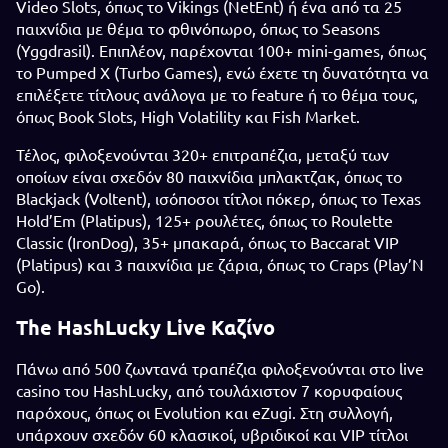
Video Slots, όπως το Vikings (NetEnt) ή ένα από τα 25
παιχνίδια με θέμα το φθινόπωρο, όπως το Seasons
(Yggdrasil). Επιπλέον, παρέχονται 100+ mini-games, όπως
το Pumped Χ (Turbo Games), ενώ έχετε τη δυνατότητα να
επιλέξετε τίτλους ανάλογα με το feature ή το θέμα τους,
όπως Book Slots, High Volatility και Fish Market.
Τέλος, φιλοξενούνται 320+ επιτραπέζια, μεταξύ των
οποίων είναι σχεδόν 80 παιχνίδια μπλακτζακ, όπως το
Blackjack (Voltent), ισόποσοι τίτλοι πόκερ, όπως το Texas
Hold’Em (Platipus), 125+ ρουλέτες, όπως το Roulette
Classic (IronDog), 35+ μπακαρά, όπως το Baccarat VIP
(Platipus) και 3 παιχνίδια με ζάρια, όπως το Craps (Play’N
Go).
The HashLucky Live Καζίνο
Πάνω από 500 ζωντανά τραπέζια φιλοξενούνται στο live
casino του HashLucky, από τουλάχιστον 7 κορυφαίους
παρόχους, όπως οι Evolution και eZugi. Στη συλλογή,
υπάρχουν σχεδόν 60 κλασικοί, υβριδικοί και VIP τίτλοι