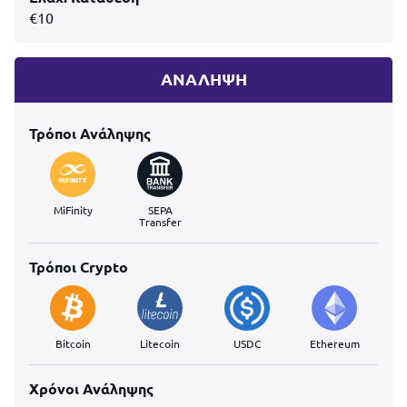
€10
ΑΝΑΛΗΨΗ
Τρόποι Ανάληψης
MiFinity
SEPA
Transfer
Τρόποι Crypto
Bitcoin
Litecoin
USDC
Ethereum
Χρόνοι Ανάληψης