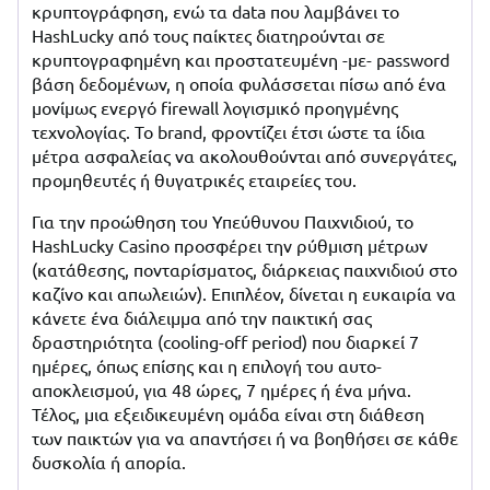
κρυπτογράφηση, ενώ τα data που λαμβάνει το
HashLucky από τους παίκτες διατηρούνται σε
κρυπτογραφημένη και προστατευμένη -με- password
βάση δεδομένων, η οποία φυλάσσεται πίσω από ένα
μονίμως ενεργό firewall λογισμικό προηγμένης
τεχνολογίας. Το brand, φροντίζει έτσι ώστε τα ίδια
μέτρα ασφαλείας να ακολουθούνται από συνεργάτες,
προμηθευτές ή θυγατρικές εταιρείες του.
Για την προώθηση του Υπεύθυνου Παιχνιδιού, το
HashLucky Casino προσφέρει την ρύθμιση μέτρων
(κατάθεσης, πονταρίσματος, διάρκειας παιχνιδιού στο
καζίνο και απωλειών). Επιπλέον, δίνεται η ευκαιρία να
κάνετε ένα διάλειμμα από την παικτική σας
δραστηριότητα (cooling-off period) που διαρκεί 7
ημέρες, όπως επίσης και η επιλογή του αυτο-
αποκλεισμού, για 48 ώρες, 7 ημέρες ή ένα μήνα.
Τέλος, μια εξειδικευμένη ομάδα είναι στη διάθεση
των παικτών για να απαντήσει ή να βοηθήσει σε κάθε
δυσκολία ή απορία.