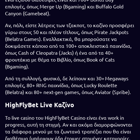
επιλογές, όπως Merge Up (Bgaming) και Buffalo Gold
Canyon (Gamebeat).
Αν, πάλι, είστε λάτρεις των τζακποτ, το καζίνο προσφέρει
γύρω στους 50 και πλέον τίτλους, όπως Pirate Jackpots
(Belatra Games). Εναλλακτικά, θα μπορούσατε να
δοκιμάσετε κάποιο από τα 100+ αποκλειστικά παιχνίδια,
όπως Cash of Cleopatra (Jacks) ή ένα από τα 40+
φρουτάκια με θέμα το Βιβλίο, όπως Book of Cats
(Bgaming).
Από τη συλλογή, φυσικά, δε λείπουν και 30+ Megaways
επιλογές, 80+ RNG παιχνίδια, όπως Lucky Roulette
(Belatra) και 80+ next-gen games, όπως Aviator (Spribe).
HighFlyBet Live Καζίνο
Το live casino του HighFlyBet Casino είναι ένα work in
progress, αυτή τη στιγμή. Αν και ακόμα διαμορφώνονται
τα διάφορα μενού με τα ζωντανά τραπέζια που θα είναι
διαθέσιμα (υπάρχουν ήδη έτοιμες στημένες κατηγορίες,