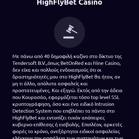
HighFlyBet Casino
Με πάνω από 40 δημοφιλή καζίνο στο δίκτυο της
Tendersoft B.V.,όπως BetOnRed και Nine Casino,
δεν είχα και πολλούς ενδοιασμούς ότι οι
δραστηριότητές μου στο HighFlyBet θα ήταν, αν
μη τι άλλο, απόλυτα ασφαλείς και
προστατευμένες. Και εξηγώ. Εκτός από την άδεια
που Κουρασάο, εφαρμόζεται τόσο top level SSL
κρυπτογράφηση, όσο και ένα ειδικό Intrusion
Detection System που επιβλέπει τα πάντα στο
HighFlyBet και εντοπίζει τυχόν απόπειρες
κυβερνο-επίθεσης ή εισβολής. Επιπλέον, αρκετές
φορές το χρόνο, ανεξάρτητοι ειδικοί ασφαλείας
ελέγχουν την ασφάλεια των συστημάτων και των