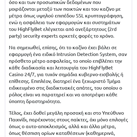
όσο και των προσωπικών δεδομένων που
μοιράζονται μεταξύ των παικτών και του καζίνο με
μέτρα όπως υψηλού επιπέδου SSL κρυπτογράφηση,
ενώ η ασφάλεια των εφαρμογών και συστημάτων
του HighFlyBet ελέγχεται από ανεξάρτητους (2rd
party) security experts αρκετές φορές το χρόνο.
Να σημειωθεί, επίσης, ότι το καζίνο έχει βάλει σε
εφαρμογή ένα ειδικό Intrusion Detection System, σαν
πρόσθετο μέτρο ασφαλείας, το οποίο επιβλέπει την
κάθε διαδικασία και λειτουργία του HighFlyBet
Casino 24/7, για τυχόν σημάδια κυβερνο-εισβολής ή
επίθεσης. Επιπλέον, διατηρεί ένα ξεχωριστό Τμήμα
ειδικευμένο στις διαδικτυακές απάτες, του οποίου ο
ρόλος είναι να παρατηρεί και να αποτρέψει κάθε
ύποπτη δραστηριότητα.
Τέλος, έχει δοθεί μεγάλη προσοχή και στο Υπεύθυνο
Παιχνίδι, παρέχοντας στους παίκτες, όχι μόνο επιλογές
όπως ο αυτο-αποκλεισμός, αλλά και άλλα μέτρα,
όπως θέσπιση ορίων καταθέσεων (καθημερινά,