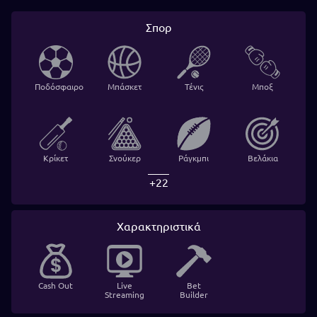
Σπορ
Ποδόσφαιρο
Μπάσκετ
Τένις
Μποξ
Κρίκετ
Σνούκερ
Ράγκμπι
Βελάκια
+22
Χαρακτηριστικά
Cash Out
Live
Bet
Streaming
Builder