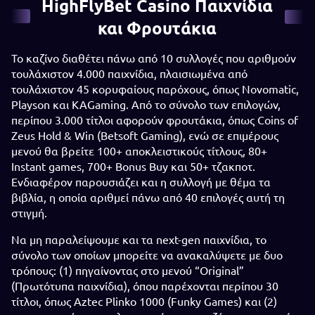
HighFlyBet Casino Παιχνίδια
και Φρουτάκια
Το καζίνο διαθέτει πάνω από 10 συλλογές που αριθμούν
τουλάχιστον 4.000 παιχνίδια, πλαισιωμένα από
τουλάχιστον 45 κορυφαίους παρόχους, όπως Novomatic,
Playson και KAGaming. Από το σύνολο των επιλογών,
περίπου 3.000 τίτλοι αφορούν φρουτάκια, όπως Coins of
Zeus Hold & Win (Betsoft Gaming), ενώ σε επιμέρους
μενού θα βρείτε 100+ αποκλειστικούς τίτλους, 80+
Instant games, 700+ Bonus Buy και 50+ τζακποτ.
Ενδιαφέρον παρουσιάζει και η συλλογή με θέμα τα
βιβλία, η οποία αριθμεί πάνω από 40 επιλογές αυτή τη
στιγμή.
Να μη παραλείψουμε και τα next-gen παιχνίδια, το
σύνολο των οποίων μπορείτε να ανακαλύψετε με δυο
τρόπους: (1) πηγαίνοντας στο μενού “Original”
(Πρωτότυπα παιχνίδια), όπου παρέχονται περίπου 30
τίτλοι, όπως Aztec Plinko 1000 (Funky Games) και (2)