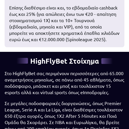
Επίσης διαθέσιμο είναι και, το εβδομαδιαίο cashback
έως και 25% (για απώλειες άνω των €20 - απαίτηση
στοιχηματισμού 1Χ) και τα 10+ Τουρνουά
(εβδομαδιαία, μηνιαία και VIP), από τα οποία
μπορείτε να αποκτήσετε χρηματικά έπαθλα χιλιάδων
ευρώ έως και €12.000.000 (Spinoleague 2025).
HighFlyBet Στοίχημα
Στο HighFlyBet σας περιμένουν περισσότερες από 65.000
αναμετρήσεις μηνιαίως, σε πάνω από 45 αθλήματα, όπως
ποδόσφαιρο, μπάσκετ και μποξ και τουλάχιστον 15
esports αλλά και virtual sports όπως eΙπποδρομίες.
Σε μεγάλες ποδοσφαιρικές διοργανώσεις, όπως Premier
League, Serie A και La Liga, είναι διαθέσιμες τουλάχιστον
650 έξτρα αγορές, όπως 1Χ2 After 5 Minutes και Ποιά
Ομάδα θα Σκοράρει. Σε ΝΒΑ και Ευρωλίγκα, θα βρείτε
πάνω από 200 επιπλέον αγορές, όπως 1η Περίοδος 1Χ2