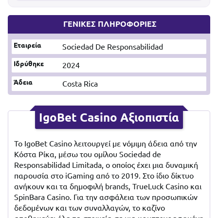
ΓΕΝΙΚΕΣ ΠΛΗΡΟΦΟΡΙΕΣ
Εταιρεία
Sociedad De Responsabilidad
Ιδρύθηκε
2024
Άδεια
Costa Rica
IgoBet Casino Αξιοπιστία
Το IgoBet Casino λειτουργεί με νόμιμη άδεια από την
Κόστα Ρίκα, μέσω του ομίλου Sociedad de
Responsabilidad Limitada, ο οποίος έχει μια δυναμική
παρουσία στο iGaming από το 2019. Στο ίδιο δίκτυο
ανήκουν και τα δημοφιλή brands, TrueLuck Casino και
SpinBara Casino. Για την ασφάλεια των προσωπικών
δεδομένων και των συναλλαγών, το καζίνο