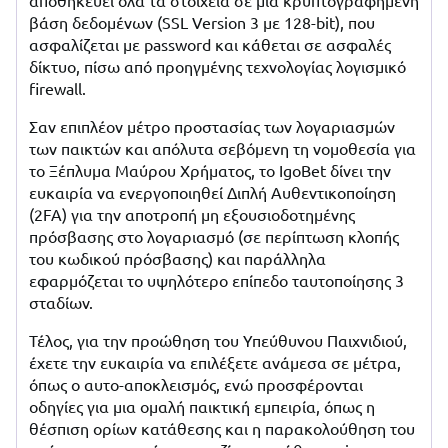
αποθηκεύει όλα τα στοιχεία σε μια κρυπτογραφημένη
βάση δεδομένων (SSL Version 3 με 128-bit), που
ασφαλίζεται με password και κάθεται σε ασφαλές
δίκτυο, πίσω από προηγμένης τεχνολογίας λογισμικό
firewall.
Σαν επιπλέον μέτρο προστασίας των λογαριασμών
των παικτών και απόλυτα σεβόμενη τη νομοθεσία για
το Ξέπλυμα Μαύρου Χρήματος, το IgoBet δίνει την
ευκαιρία να ενεργοποιηθεί Διπλή Αυθεντικοποίηση
(2FA) για την αποτροπή μη εξουσιοδοτημένης
πρόσβασης στο λογαριασμό (σε περίπτωση κλοπής
του κωδικού πρόσβασης) και παράλληλα
εφαρμόζεται το υψηλότερο επίπεδο ταυτοποίησης 3
σταδίων.
Τέλος, για την προώθηση του Υπεύθυνου Παιχνιδιού,
έχετε την ευκαιρία να επιλέξετε ανάμεσα σε μέτρα,
όπως ο αυτο-αποκλεισμός, ενώ προσφέρονται
οδηγίες για μια ομαλή παικτική εμπειρία, όπως η
θέσπιση ορίων κατάθεσης και η παρακολούθηση του