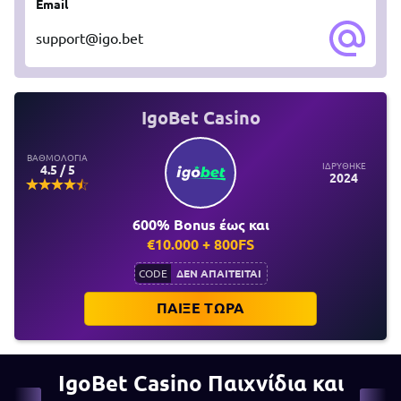
Email
support@igo.bet
IgoBet Casino
ΒΑΘΜΟΛΟΓΙΑ
ΙΔΡΥΘΗΚΕ
4.5 / 5
2024
600% Bonus έως και
€10.000 + 800FS
ΔΕΝ ΑΠΑΙΤΕΙΤΑΙ
CODE
ΠΑΙΞΕ ΤΩΡΑ
IgoBet Casino Παιχνίδια και