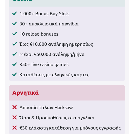
1.000+ Bonus Buy Slots
30+ αποκλειστικά παιχνίδια
10 reload bonuses
Έως €10.000 ανάληψη ημερησίως
Μέχρι €50.000 ανάληψη/μήνα
350+ live casino games
Καταθέσεις με ελληνικές κάρτες
Αρνητικά
Απουσία τίτλων Hacksaw
Όροι & Προϋποθέσεις στα αγγλικά
€30 ελάχιστη κατάθεση για μπόνους εγγραφής