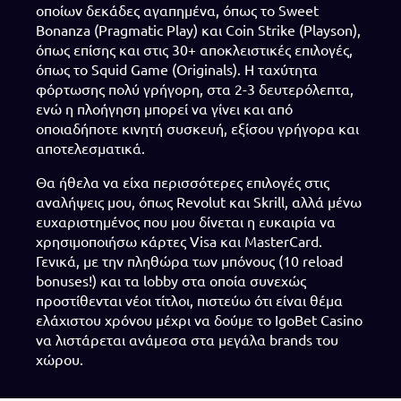
οποίων δεκάδες αγαπημένα, όπως το Sweet
Bonanza (Pragmatic Play) και Coin Strike (Playson),
όπως επίσης και στις 30+ αποκλειστικές επιλογές,
όπως το Squid Game (Originals). H ταχύτητα
φόρτωσης πολύ γρήγορη, στα 2-3 δευτερόλεπτα,
ενώ η πλοήγηση μπορεί να γίνει και από
οποιαδήποτε κινητή συσκευή, εξίσου γρήγορα και
αποτελεσματικά.
Θα ήθελα να είχα περισσότερες επιλογές στις
αναλήψεις μου, όπως Revolut και Skrill, αλλά μένω
ευχαριστημένος που μου δίνεται η ευκαιρία να
χρησιμοποιήσω κάρτες Visa και MasterCard.
Γενικά, με την πληθώρα των μπόνους (10 reload
bonuses!) και τα lobby στα οποία συνεχώς
προστίθενται νέοι τίτλοι, πιστεύω ότι είναι θέμα
ελάχιστου χρόνου μέχρι να δούμε το IgoBet Casino
να λιστάρεται ανάμεσα στα μεγάλα brands του
χώρου.