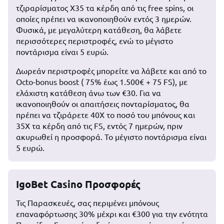
τζιραρίσματος Χ35 τα κέρδη από τις free spins, οι
οποίες πρέπει να ικανοποιηθούν εντός 3 ημερών.
Φυσικά, με μεγαλύτερη κατάθεση, θα λάβετε
περισσότερες περιστροφές, ενώ το μέγιστο
ποντάρισμα είναι 5 ευρώ.
Δωρεάν περιστροφές μπορείτε να λάβετε και από το
Octo-bonus boost ( 75% έως 1.500€ + 75 FS), με
ελάχιστη κατάθεση άνω των €30. Για να
ικανοποιηθούν οι απαιτήσεις πονταρίσματος, θα
πρέπει να τζιράρετε 40Χ το ποσό του μπόνους και
35Χ τα κέρδη από τις FS, εντός 7 ημερών, πριν
ακυρωθεί η προσφορά. Το μέγιστο ποντάρισμα είναι
5 ευρώ.
IgoBet Casino Προσφορές
Τις Παρασκευές, σας περιμένει μπόνους
επαναφόρτωσης 30% μέχρι και €300 για την ενότητα