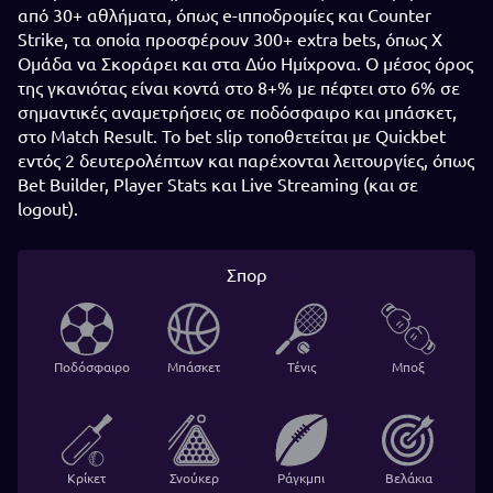
από 30+ αθλήματα, όπως e-ιπποδρομίες και Counter
Strike, τα οποία προσφέρουν 300+ extra bets, όπως Χ
Ομάδα να Σκοράρει και στα Δύο Ημίχρονα. Ο μέσος όρος
της γκανιότας είναι κοντά στο 8+% με πέφτει στο 6% σε
σημαντικές αναμετρήσεις σε ποδόσφαιρο και μπάσκετ,
στο Match Result. Το bet slip τοποθετείται με Quickbet
εντός 2 δευτερολέπτων και παρέχονται λειτουργίες, όπως
Bet Builder, Player Stats και Live Streaming (και σε
logout).
Σπορ
Ποδόσφαιρο
Μπάσκετ
Τένις
Μποξ
Κρίκετ
Σνούκερ
Ράγκμπι
Βελάκια