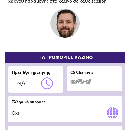
χρόνου παραμονής στο καζίνο σε κάθε session.
ΠΛΗΡΟΦΟΡΙΕΣ ΚΑΖΙΝΟ
Ώρες Εξυπηρέτησης
CS Channels
24/7
Ελληνικό support
Όχι