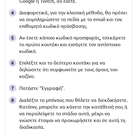
Google ή Twitch, αν έχετε.
Διαφορετικά, για την κλασική μέθοδο, θα πρέπει
4
να συμπληρώσετε τα πεδία με το email και τον
επιθυμητό κωδικό πρόσβασης.
Αν έχετε κάποιο κωδικό προσφοράς, τσεκάρετε
5
το πρώτο κουτάκι και εισάγετε τον αντίστοιχο
κωδικό.
Επιλέξτε και το δεύτερο κουτάκι για να
6
δηλώσετε ότι συμφωνείτε με τους όρους του
καζίνο.
Πατήστε “Εγγραφή”.
7
Διαλέξτε το μπόνους που θέλετε να διεκδικήσετε.
8
Κατόπιν, μπορείτε να κάνετε την κατάθεσή σας ή
να παραλείψετε το στάδιο αυτό, μέχρι να
νιώσετε έτοιμοι να προχωρήσετε και σε αυτή τη
διαδικασία.