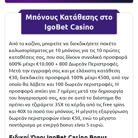
Μπόνους Κατάθεσης στο
IgoBet Casino
Από το καζίνο, μπορείτε να διεκδικήσετε πακέτο
καλωσορίσματος με 10 μπόνους για τις 10 πρώτες
καταθέσεις σας, που σας δίνουν συνολικά προσφορά
600% μέχρι €10.000 + 800 Δωρεάν Περιστροφές.
Μετά την εγγραφή σας και με ελάχιστη κατάθεση
€30, διεκδικείτε προσφορά 100% μέχρι €500, από την
οποίο θα λάβετε και 100 δωρεάν περιστροφές. Η
προσφορά ισχύει για 7 ημέρες μετά την δημιουργία
του λογαριασμού σας, και σε αυτό το διάστημα θα
πρέπει να τζιράρετε 35Χ τα κέρδη από τις free spins
και 40Χ το ποσό του μπόνους. Η μέγιστη εξαργύρωση
δωρεάν περιστροφών είναι €50, ενώ το μέγιστο
ποντάρισμα με ενεργό bonus είναι 5 ευρώ.
Ειδικοί Όροι IgoBet Casino Bonus