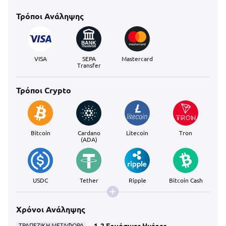
Τρόποι Ανάληψης
VISA
SEPA
Mastercard
Transfer
Τρόποι Crypto
Bitcoin
Cardano
Litecoin
Tron
(ADA)
USDC
Tether
Ripple
Bitcoin Cash
Χρόνοι Ανάληψης
ΤΡΑΠΕΖΙΚΉ ΜΕΤΑΦΟΡΆ
1-2 Εργάσιμες Ημέρες