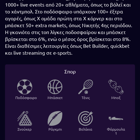
1000+ live events από 20+ αθλήματα, όπως το βόλεϊ και
το χάντμπολ. Στο ποδόσφαιρο υπάρχουν 100+ έξτρα
αγορές, όπως Χ ομάδα πρώτη στα Χ κόρνερ και στο
μπάσκετ 50+ extra markets, όπως Νικητής 4ης περιόδου.
Η γκανιότα στις τοπ λίγκες ποδοσφαίρου και μπάσκετ
βρίσκεται στο 6%, ενώ ο μέσος όρος βρίσκεται στο 8%.
Είναι διαθέσιμες λειτουργίες όπως Bet Builder, quickbet
και live streaming σε e-sports.
Σπορ
Ποδόσφαιρο
Μπάσκετ
Τένις
Μποξ
Σνούκερ
Ράγκμπι
Βελάκια
Φόρμουλα
1