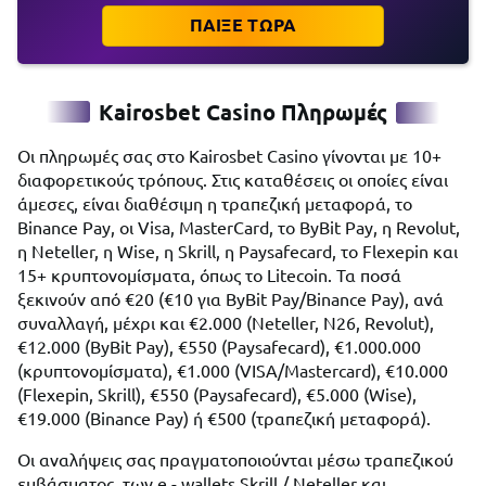
ΠΑΙΞΕ ΤΩΡΑ
Kairosbet Casino Πληρωμές
Οι πληρωμές σας στο Kairosbet Casino γίνονται με 10+
διαφορετικούς τρόπους. Στις καταθέσεις οι οποίες είναι
άμεσες, είναι διαθέσιμη η τραπεζική μεταφορά, το
Binance Pay, οι Visa, MasterCard, το ByBit Pay, η Revolut,
η Neteller, η Wise, η Skrill, η Paysafecard, το Flexepin και
15+ κρυπτονομίσματα, όπως το Litecoin. Τα ποσά
ξεκινούν από €20 (€10 για ByBit Pay/Binance Pay), ανά
συναλλαγή, μέχρι και €2.000 (Neteller, N26, Revolut),
€12.000 (ByBit Pay), €550 (Paysafecard), €1.000.000
(κρυπτονομίσματα), €1.000 (VISA/Mastercard), €10.000
(Flexepin, Skrill), €550 (Paysafecard), €5.000 (Wise),
€19.000 (Binance Pay) ή €500 (τραπεζική μεταφορά).
Οι αναλήψεις σας πραγματοποιούνται μέσω τραπεζικού
εμβάσματος, των e - wallets Skrill / Neteller και