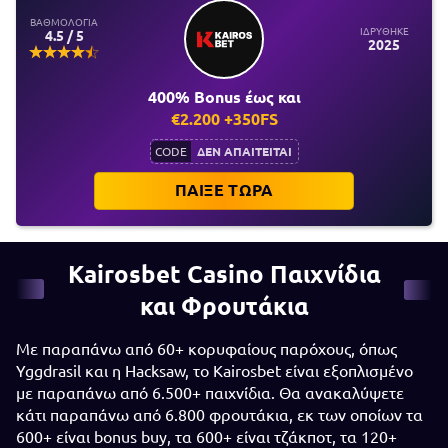
ΒΑΘΜΟΛΟΓΙΑ
ΙΔΡΥΘΗΚΕ
4.5 / 5
2025
400% Bonus έως και
€2.200 +350FS
ΔΕΝ ΑΠΑΙΤΕΙΤΑΙ
CODE
ΠΑΙΞΕ ΤΩΡΑ
Kairosbet Casino Παιχνίδια
και Φρουτάκια
Με παραπάνω από 60+ κορυφαίους παρόχους, όπως
Yggdrasil και η Hacksaw, το Kairosbet είναι εξοπλισμένο
με παραπάνω από 6.500+ παιχνίδια. Θα ανακαλύψετε
κάτι παραπάνω από 6.800 φρουτάκια, εκ των οποίων τα
600+ είναι bonus buy, τα 600+ είναι τζάκποτ, τα 120+