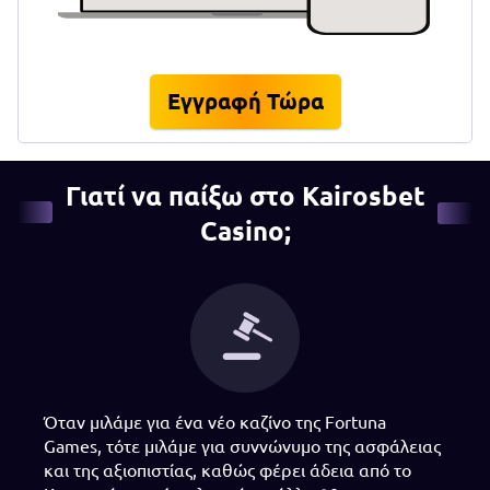
Εγγραφή Τώρα
Γιατί να παίξω στο Kairosbet
Casino;
Όταν μιλάμε για ένα νέο καζίνο της Fortuna
Games, τότε μιλάμε για συννώνυμο της ασφάλειας
και της αξιοπιστίας, καθώς φέρει άδεια από το