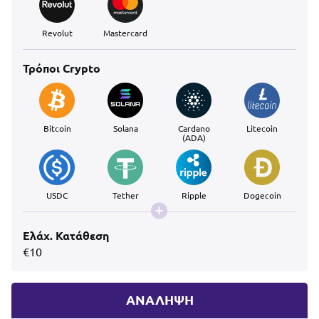
Revolut
Mastercard
Τρόποι Crypto
Bitcoin
Solana
Cardano
Litecoin
(ADA)
USDC
Tether
Ripple
Dogecoin
Ελάχ. Κατάθεση
€10
ΑΝΑΛΗΨΗ