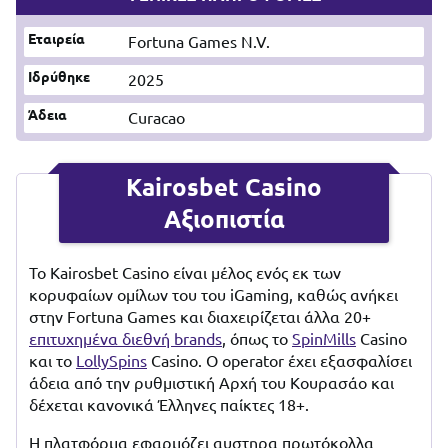
Εταιρεία
Fortuna Games N.V.
Ιδρύθηκε
2025
Άδεια
Curacao
Kairosbet Casino
Αξιοπιστία
Το Kairosbet Casino είναι μέλος ενός εκ των
κορυφαίων ομίλων του του iGaming, καθώς ανήκει
στην Fortuna Games και διαχειρίζεται άλλα 20+
επιτυχημένα διεθνή brands
, όπως το
SpinMills
Casino
και το
LollySpins
Casino. Ο operator έχει εξασφαλίσει
άδεια από την ρυθμιστική Αρχή του Κουρασάο και
δέχεται κανονικά Έλληνες παίκτες 18+.
Η πλατφόρμα εφαρμόζει αυστηρα πρωτόκολλα