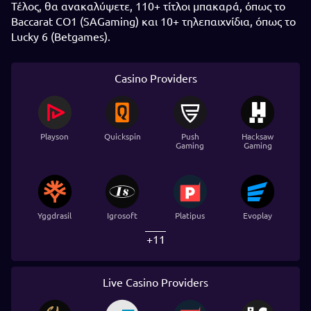
Τέλος, θα ανακαλύψετε, 110+ τίτλοι μπακαρά, όπως το
Baccarat CO1 (SAGaming) και 10+ τηλεπαιχνίδια, όπως το
Lucky 6 (Betgames).
Casino Providers
Playson
Quickspin
Push
Hacksaw
Gaming
Gaming
Yggdrasil
Igrosoft
Platipus
Evoplay
+11
Live Casino Providers