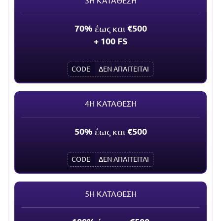
3Η ΚΑΤΆΘΕΣΗ
70%
€500
έως και
+
100 FS
CODE
ΔΕΝ ΑΠΑΙΤΕΙΤΑΙ
4Η ΚΑΤΆΘΕΣΗ
50%
€500
έως και
CODE
ΔΕΝ ΑΠΑΙΤΕΙΤΑΙ
5Η ΚΑΤΆΘΕΣΗ