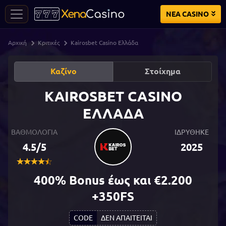
ΝEA CASINO
Αρχική
Κριτικές
Kairosbet Casino Ελλάδα
Καζίνο
Στοίχημα
KAIROSBET CASINO
ΕΛΛΆΔΑ
ΒΑΘΜΟΛΟΓΙΑ
ΙΔΡΥΘΗΚΕ
4.5/5
2025
400% Bonus έως και
€2.200
+350FS
CODE
ΔΕΝ ΑΠΑΙΤΕΙΤΑΙ