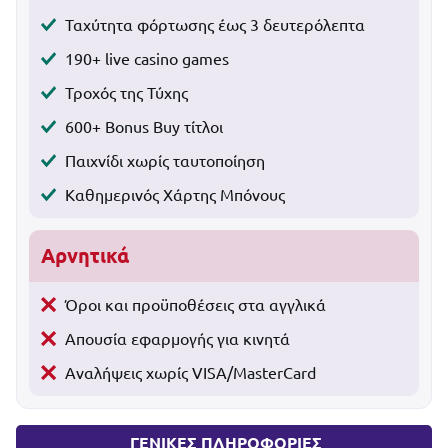
Ταχύτητα φόρτωσης έως 3 δευτερόλεπτα
190+ live casino games
Τροχός της Τύχης
600+ Bonus Buy τίτλοι
Παιχνίδι χωρίς ταυτοποίηση
Καθημερινός Χάρτης Μπόνους
Αρνητικά
Όροι και προϋποθέσεις στα αγγλικά
Απουσία εφαρμογής για κινητά
Αναλήψεις χωρίς VISA/MasterCard
ΓΕΝΙΚΕΣ ΠΛΗΡΟΦΟΡΙΕΣ