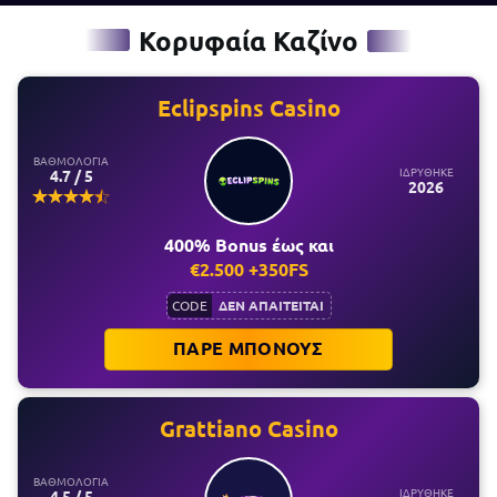
Κορυφαία Καζίνο
Eclipspins Casino
ΒΑΘΜΟΛΟΓΙΑ
ΙΔΡΥΘΗΚΕ
4.7 / 5
2026
400% Bonus έως και
€2.500 +350FS
ΔΕΝ ΑΠΑΙΤΕΙΤΑΙ
CODE
ΠΑΡΕ ΜΠΟΝΟΥΣ
Grattiano Casino
ΒΑΘΜΟΛΟΓΙΑ
ΙΔΡΥΘΗΚΕ