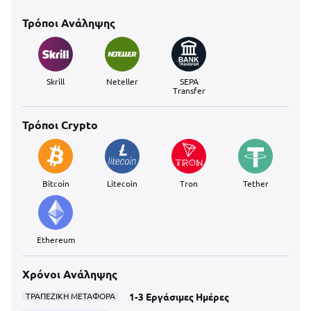
Τρόποι Ανάληψης
Skrill
Neteller
SEPA
Transfer
Τρόποι Crypto
Bitcoin
Litecoin
Tron
Tether
Ethereum
Χρόνοι Ανάληψης
ΤΡΑΠΕΖΙΚΉ ΜΕΤΑΦΟΡΆ
1-3 Εργάσιμες Ημέρες