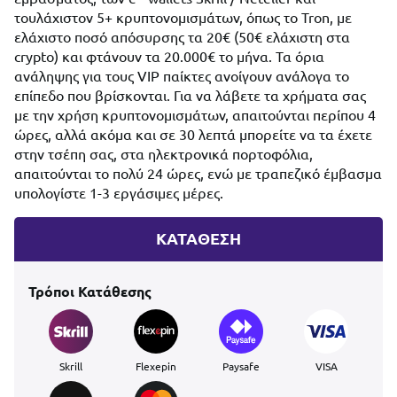
τουλάχιστον 5+ κρυπτονομισμάτων, όπως το Tron, με
ελάχιστο ποσό απόσυρσης τα 20€ (50€ ελάχιστη στα
crypto) και φτάνουν τα 20.000€ το μήνα. Τα όρια
ανάληψης για τους VIP παίκτες ανοίγουν ανάλογα το
επίπεδο που βρίσκονται. Για να λάβετε τα χρήματα σας
με την χρήση κρυπτονομισμάτων, απαιτούνται περίπου 4
ώρες, αλλά ακόμα και σε 30 λεπτά μπορείτε να τα έχετε
στην τσέπη σας, στα ηλεκτρονικά πορτοφόλια,
απαιτούνται το πολύ 24 ώρες, ενώ με τραπεζικό έμβασμα
υπολογίστε 1-3 εργάσιμες μέρες.
ΚΑΤΑΘΕΣΗ
Τρόποι Κατάθεσης
Skrill
Flexepin
Paysafe
VISA