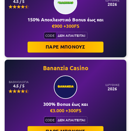
ΙΔΡΥΘΗΚΕ
4.5 / 5
2026
150% Αποκλειστικό Bonus έως και
€900 +300FS
ΔΕΝ ΑΠΑΙΤΕΙΤΑΙ
CODE
ΠΑΡΕ ΜΠΟΝΟΥΣ
Bananzia Casino
ΒΑΘΜΟΛΟΓΙΑ
ΙΔΡΥΘΗΚΕ
4.5 / 5
2026
300% Bonus έως και
€3.000 +300FS
ΔΕΝ ΑΠΑΙΤΕΙΤΑΙ
CODE