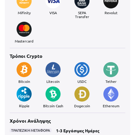
MiFinity
VISA
SEPA
Revolut
Transfer
Mastercard
Τρόποι Crypto
Bitcoin
Litecoin
USDC
Tether
Ripple
Bitcoin Cash
Dogecoin
Ethereum
Χρόνοι Ανάληψης
ΤΡΑΠΕΖΙΚΉ ΜΕΤΑΦΟΡΆ
1-3 Εργάσιμες Ημέρες