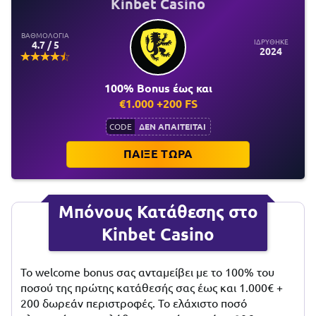
Kinbet Casino
ΒΑΘΜΟΛΟΓΙΑ
ΙΔΡΥΘΗΚΕ
4.7 / 5
2024
100% Bonus έως και
€1.000 +200 FS
ΔΕΝ ΑΠΑΙΤΕΙΤΑΙ
CODE
ΠΑΙΞΕ ΤΩΡΑ
Μπόνους Κατάθεσης στο
Kinbet Casino
Το welcome bonus σας ανταμείβει με το 100% του
ποσού της πρώτης κατάθεσής σας έως και 1.000€ +
200 δωρεάν περιστροφές. Το ελάχιστο ποσό