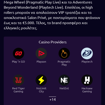
Mega Wheel (Pragmatic Play Live) και το Adventures
Beyond Wonderland (Playtech Live). Επιπλέον, οι high
rollers μπορούν να απολαύσουν VIP τραπέζια και τα
αποκλειστικά Salon Privé, με πονταρίσματα που φτάνουν
έως και τα €5.000. Τέλος, το brand προσφέρει και
ελληνικές ρουλέτες.
Casino Providers
Play ’n GO
Playson
Pragmatic
Playtech
Play
Red Tiger
NoLimit
NetEnt
Hacksaw
Gaming
City
Gaming
+14