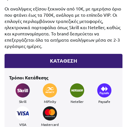
Οι αναλήψεις εξίσου ξεκινούν από 10€, με ημερήσιο όριο
που φτάνει έως τα 700€, ανάλογα με το επίπεδο VIP. Οι
επιλογές περιλαμβάνουν τραπεζικές μεταφορές,
ηλεκτρονικά πορτοφόλια όπως Skrill και Neteller, καθώς
και κρυπτονομίσματα. Το brand δεσμεύεται να
επεξεργάζεται όλα τα αιτήματα αναλήψεων μέσα σε 2-3
εργάσιμες ημέρες.
ΚΑΤΑΘΕΣΗ
Τρόποι Κατάθεσης
Skrill
MiFinity
Neteller
Paysafe
VISA
Mastercard