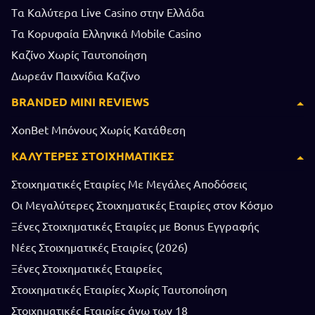
Tα Καλύτερα Live Casino στην Ελλάδα
Tα Κορυφαία Ελληνικά Mobile Casino
Καζίνο Χωρίς Ταυτοποίηση
Δωρεάν Παιχνίδια Καζίνο
BRANDED MINI REVIEWS
XonBet Μπόνους Χωρίς Κατάθεση
ΚΑΛΥΤΕΡΕΣ ΣΤΟΙΧΗΜΑΤΙΚΕΣ
Στοιχηματικές Εταιρίες Με Μεγάλες Αποδόσεις
Οι Μεγαλύτερες Στοιχηματικές Εταιρίες στον Κόσμο
Ξένες Στοιχηματικές Εταιρίες με Bonus Εγγραφής
Νέες Στοιχηματικές Εταιρίες (2026)
Ξένες Στοιχηματικές Εταιρείες
Στοιχηματικές Εταιρίες Χωρίς Ταυτοποίηση
Στοιχηματικές Εταιρίες άνω των 18