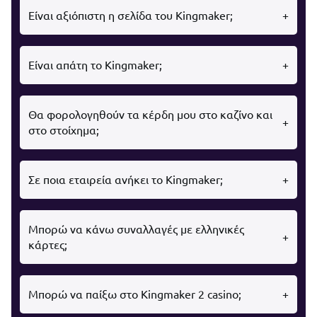
Για την λειτουργία του στη χώρα μας και τη
Είναι αξιόπιστη η σελίδα του Kingmaker;
παροχή υπηρεσιών καζίνο και στοιχήματος, το
brand έχει εξασφαλίσει άδεια λειτουργίας από την
αρμόδια αρχή εποπτείας παιγνίων των Φιλιππίνων.
Με απόλυτη βεβαιότητα την αξιοπιστία του site
Είναι απάτη το Kingmaker;
Οπότε, αν είστε Έλληνας άνω των 18 μπορείτε να
μπορεί να την εγγυηθεί η ομάδα μας. Και αυτό μιας
κάνετε εγγραφή και να παίξετε κανονικά.
και μιλάμε για έναν operator με πρωτόκολλο
κρυπτογράφησης TLS 1.2, υπεύθυνο για την
Κάθε άλλο παρά απάτη δεν μπορεί να θεωρηθεί
Θα φορολογηθούν τα κέρδη μου στο καζίνο και
προστασία των προσωπικών και οικονομικών σας
ένα brand το οποίο πληροί όλες τις προϋποθέσεις
στο στοίχημα;
δεδομένων.
και τους θεσπισμένους νόμους της Ευρωπαϊκής
Ένωσης πάνω στο κομμάτι του GDPR και στα
παιχνίδια καζίνο.
Τα ευχάριστα νέα εδώ, είναι ότι όσο μεγάλο και αν
Σε ποια εταιρεία ανήκει το Kingmaker;
είναι το ποσό που θα κερδίσετε από το casino ή το
sportsbook, δεν θα χρειαστεί να αποδώσετε
κανένα ποσοστό στη σελίδα για φορολογία.
Ανήκει στον κορυφαίο όμιλο Liernin Enterprises
Μπορώ να κάνω συναλλαγές με ελληνικές
LTD. Πρόκειται για μια εταιρεία η οποία μέχρι τώρα
κάρτες;
έχει λανσάρει πάνω από 30 καζίνο παγκοσμίως,
αλλά και στην χώρα μας. Ανάμεσα σε αυτά θα
βρείτε και τα αγαπημένα MyEmpire, QuickWin και
Οι καταθέσεις στο Kingmaker είναι εφικτές μόνο
Μπορώ να παίξω στο Kingmaker 2 casino;
Rabona.
με τις εγχώριες χρεωστικές και πιστωτικές κάρτες