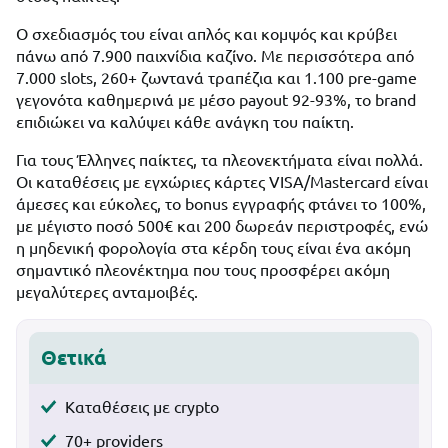
Ο σχεδιασμός του είναι απλός και κομψός και κρύβει
πάνω από 7.900 παιχνίδια καζίνο. Με περισσότερα από
7.000 slots, 260+ ζωντανά τραπέζια και 1.100 pre-game
γεγονότα καθημερινά με μέσο payout 92-93%, το brand
επιδιώκει να καλύψει κάθε ανάγκη του παίκτη.
Για τους Έλληνες παίκτες, τα πλεονεκτήματα είναι πολλά.
Οι καταθέσεις με εγχώριες κάρτες VISA/Mastercard είναι
άμεσες και εύκολες, το bonus εγγραφής φτάνει το 100%,
με μέγιστο ποσό 500€ και 200 δωρεάν περιστροφές, ενώ
η μηδενική φορολογία στα κέρδη τους είναι ένα ακόμη
σημαντικό πλεονέκτημα που τους προσφέρει ακόμη
μεγαλύτερες ανταμοιβές.
Θετικά
Καταθέσεις με crypto
70+ providers