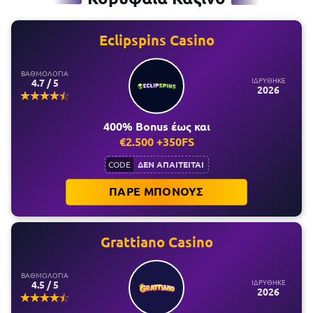
Eclipspins Casino
ΒΑΘΜΟΛΟΓΙΑ
ΙΔΡΥΘΗΚΕ
4.7 / 5
2026
400% Bonus έως και
€2.500 +350FS
ΔΕΝ ΑΠΑΙΤΕΙΤΑΙ
CODE
ΠΑΡΕ ΜΠΟΝΟΥΣ
Grattiano Casino
ΒΑΘΜΟΛΟΓΙΑ
ΙΔΡΥΘΗΚΕ
4.5 / 5
2026