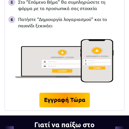
Στο “Επόμενο Βήμα” θα συμπληρώσετε τη
5
φόρμα με τα προσωπικά σας στοιχεία
Πατήστε “Δημιουργία λογαριασμού” και το
6
παιχνίδι ξεκινάει
Εγγραφή Τώρα
Γιατί να παίξω στο