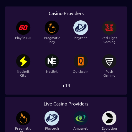
Casino Providers
Play ’n GO
Pragmatic
Playtech
Red Tiger
Play
Gaming
NoLimit
NetEnt
Quickspin
Push
City
Gaming
+14
Live Casino Providers
Pragmatic
Playtech
Amusnet
Evolution