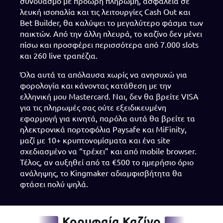
συνδυασμό με πρόωρη πληρωμή, ασφάλεια σε
λευκή ισοπαλία και τις λειτουργίες Cash Out και
Bet Builder, θα καλύψει το μεγαλύτερο φάσμα των
παικτών. Από την άλλη πλευρά, το καζίνο δεν μένει
πίσω και προσφέρει περισσότερα από 7.000 slots
και 260 live τραπέζια.
Όλα αυτά τα απόλαυσα χωρίς να ανησυχώ για
φορολογία και κάνοντας κατάθεση με την
ελληνική μου Mastercard. Ναι, δεν θα βρείτε VISA
για τις πληρωμές σας ούτε εξειδικευμένη
εφαρμογή για κινητά, παρόλα αυτά θα βρείτε τα
ηλεκτρονικά πορτοφόλια Paysafe και MiFinity,
μαζί με 10+ κρυπτονομίσματα και ένα site
σχεδιασμένο να “τρέχει” και από mobile browser.
Τέλος, αν αυξηθεί από τα €500 το ημερήσιο όριο
ανάληψης, το Kingmaker αδιαμφισβήτητα θα
φτάσει πολύ ψηλά.
Κορυφαία Καζίνο