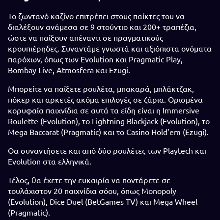
Το ζωντανό καζίνο επιτρέπει στους παίκτες του να
διαλέξουν ανάμεσα σε 9 στούντιο και 200+ τραπέζια,
ώστε να παίξουν απέναντι σε πραγματικούς
κρουπιέρηδες. Συναντάμε γνωστά και αξιόπιστα ονόματα
παρόχων, όπως των Evolution και Pragmatic Play,
Bombay Live, Atmosfera και Ezugi.
Μπορείτε να παίξετε ρουλέτα, μπακαρά, μπλάκτζακ,
πόκερ και αρκετές ακόμα επιλογές σε ζάρια. Ορισμένα
κορυφαία παιχνίδια σε αυτά τα είδη είναι η Immersive
Roulette (Evolution), το Lightning Blackjack (Evolution), το
Mega Baccarat (Pragmatic) και το Casino Hold’em (Ezugi).
Θα συναντήσετε και από δύο ρουλέτες των Playtech και
Evolution στα ελληνικά.
Τέλος, θα έχετε την ευκαιρία να ποντάρετε σε
τουλάχιστον 20 παιχνίδια σόου, όπως Monopoly
(Evolution), Dice Duel (BetGames TV) και Mega Wheel
(Pragmatic).