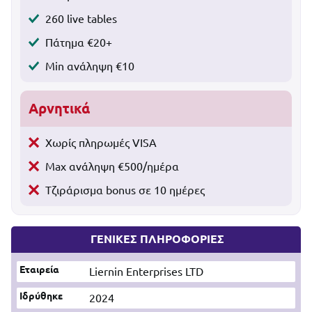
260 live tables
Πάτημα €20+
Min ανάληψη €10
Αρνητικά
Χωρίς πληρωμές VISA
Max ανάληψη €500/ημέρα
Τζιράρισμα bonus σε 10 ημέρες
ΓΕΝΙΚΕΣ ΠΛΗΡΟΦΟΡΙΕΣ
Εταιρεία
Liernin Enterprises LTD
Ιδρύθηκε
2024