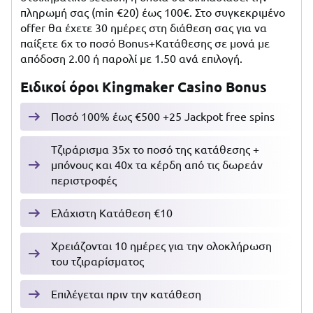
πληρωμή σας (min €20) έως 100€. Στο συγκεκριμένο
offer θα έχετε 30 ημέρες στη διάθεση σας για να
παίξετε 6x το ποσό Bonus+Κατάθεσης σε μονά με
απόδοση 2.00 ή παρολί με 1.50 ανά επιλογή.
Ειδικοί όροι Kingmaker Casino Bonus
Ποσό 100% έως €500 +25 Jackpot free spins
Τζιράρισμα 35x το ποσό της κατάθεσης +
μπόνους και 40x τα κέρδη από τις δωρεάν
περιστροφές
Ελάχιστη Κατάθεση €10
Χρειάζονται 10 ημέρες για την ολοκλήρωση
του τζιραρίσματος
Επιλέγεται πριν την κατάθεση