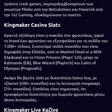
τριάντα crash games, συμπεριλαμβανομένων των
γνωστών Plinko από την Betsolutions και Maverick από
την 1x2 Gaming, ολοκληρώνουν το πακέτο.
Kingmaker Casino Slots
Αρκετά αξιόλογη είναι η ποικιλία στα φρουτάκια, αφού
το brand έχει φροντίσει να εξασφαλίσει για τη σελίδα του
7.000+ τίτλους. Συναντάμε πολλά παιχνίδια που είναι
δημοφιλή στην Ελλάδα, από το Wanted Dead or a Wild
(Hacksaw) και το Moon Princess (Playn’ GO), μέχρι τα
Katmandu (Elk), Blue Wizard (Playtech) και Gates of
Olympus (Pragmatic).
Ακόμα θα βρείτε slots με δυνατότητα bonus buy, με
τζάκποτ (200+ παιχνίδια) και τη λειτουργία megaways
(70+ παιχνίδια). Επιπλέον, είναι σημαντικό, ότι
προσφέρεται δυνατότητα για δωρεάν φρουτάκια μέσω
demo λειτουργίας.
Kingmaker Live Καζίνο