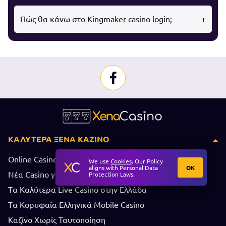
Mastercard με όρια από €10 έως €2.000 την
πληρωμή. Τις κάρτες VISA θα τις συναντήσετε στις
Ναι, το Kingmaker 2 είναι το τρέχων mirror του
Πώς θα κάνω στο Kingmaker casino login;
αναλήψεις μαζί με τις Mastercard και θα
brand και αυτο που φιλοξενεί το πλούσιο
μπορέσετε να αιτηθείτε €10-500 την ημέρα.
περιεχόμενο της σελίδας. Συνδεόμενοι σε αυτό θα
συναντήσετε περισσότερα από 8.000 παιχνίδια και
Για να συνδεθείτε στο casino μεταφερθείτε στην
1.500 αθλητικά γεγονότα καθημερινά.
επίσημη ιστοσελίδα του και πιέστε “Σύνδεση”.
Έπειτα συμπληρώστε το email και το password σας
και θα μπορέσετε να παίξετε. Σε περίπτωση που
δεν έχετε λογαριασμό ο σύνδεσμος μας θα σας
βοηθήσει να δημιουργήσετε έναν.
ΚΑΛΎΤΕΡΑ ΞΈΝΑ ΚΑΖΊΝΟ
Online Casino άνω των 18
We use
Cookies
. Our Policy
OK
aligns with Personal Data
Νέα Casino για Έλληνες Παίκτες
Protection Laws.
Tα Καλύτερα Live Casino στην Ελλάδα
Tα Κορυφαία Ελληνικά Mobile Casino
Καζίνο Χωρίς Ταυτοποίηση