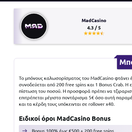
MadCasino
4.3 / 5
Μπό
Το μπόνους καλωσορίσματος του MadCasino φτάνει 
συνοδεύεται από 200 free spins και 1 Bonus Crab. Η
πίστωση του ποσού. Η προσφορά πρέπει να τζιραριστ
επιτρέπεται μέγιστο ποντάρισμα 5€ όσο αυτή παραμέ
και τα κέρδη τους υπόκεινται σε rollover x40.
Ειδικοί όροι MadCasino Bonus
Bonus 100% έως €500 + 200 free spins