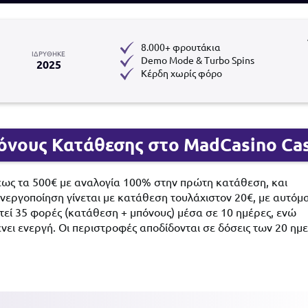
8.000+ φρουτάκια
ΙΔΡΥΘΗΚΕ
Demo Mode & Turbo Spins
2025
Κέρδη χωρίς φόρο
νους Κατάθεσης στο MadCasino Ca
έως τα 500€ με αναλογία 100% στην πρώτη κατάθεση, και
 ενεργοποίηση γίνεται με κατάθεση τουλάχιστον 20€, με αυτόμ
εί 35 φορές (κατάθεση + μπόνους) μέσα σε 10 ημέρες, ενώ
νει ενεργή. Οι περιστροφές αποδίδονται σε δόσεις των 20 ημ