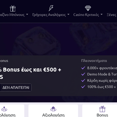
αζίνο Μπόνους
Γρήγορες Αναλήψεις
Casino Κριτικές
Ξένες
Bonus
Πλεονεκτήματα
8.000+ φρουτάκι
 Bonus έως και
€500 +
Demo Mode & Tur
S
Κέρδη χωρίς φόρ
100% έως €500 +
ΔΕΝ ΑΠΑΙΤΕΙΤΑΙ
ολόγηση
Αξιολογήση
Bonus