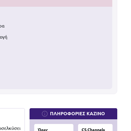
ρα
λογή
ΠΛΗΡΟΦΟΡΙΕΣ ΚΑΖΙΝΟ
ροσελκύσει
Ώρες
CS Channels