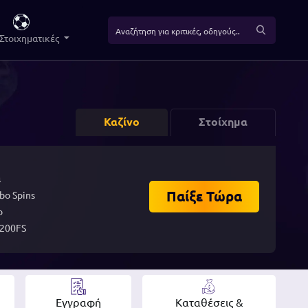
 Στοιχηματικές
Καζίνο
Στοίχημα
α
Παίξε Τώρα
bo Spins
ο
 200FS
Εγγραφή
Καταθέσεις &