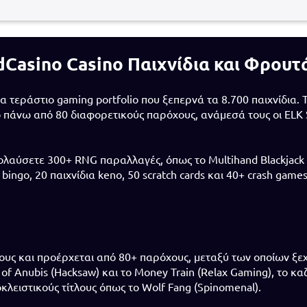
Casino Casino Παιχνίδια και Φρουτ
 τεράστιο gaming portfolio που ξεπερνά τα 8.700 παιχνίδια.
άνω από 80 διαφορετικούς παρόχους, ανάμεσά τους οι ELK St
πολαύσετε 300+ RNG παραλλαγές, όπως το Multihand Blackjack 
ingo, 20 παιχνίδια keno, 50 scratch cards και 40+ crash game
λους και προέρχεται από 80+ παρόχους, μεταξύ των οποίων ξεχ
of Anubis (Hacksaw) και το Money Train (Relax Gaming), το κ
οκλειστικούς τίτλους όπως το Wolf Fang (Spinomenal).