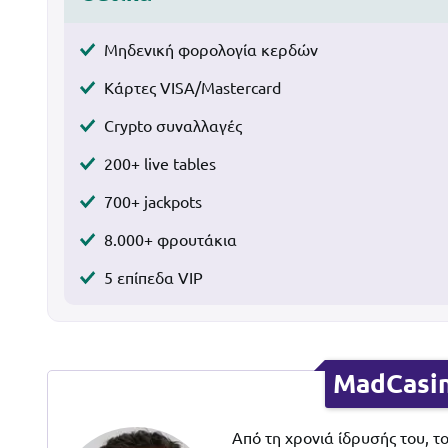
Μηδενική φορολογία κερδών
Κάρτες VISA/Mastercard
Crypto συναλλαγές
200+ live tables
700+ jackpots
8.000+ φρουτάκια
5 επίπεδα VIP
MadCasin
Από τη χρονιά ίδρυσής του, τ