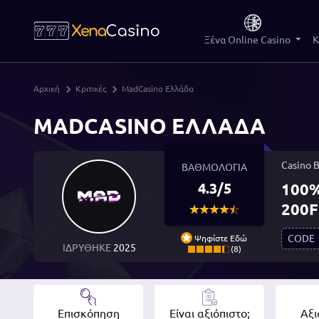
Ξένα Online Casino
Κ
Αρχική
Κριτικές
MadCasino Ελλάδα
MADCASINO ΕΛΛΆΔΑ
Casino 
ΒΑΘΜΟΛΟΓΙΑ
4.3/5
100%
200F
CODE
Ψηφίστε Εδώ
ΙΔΡΥΘΗΚΕ
2025
(
8
)
Επισκόπηση
Είναι αξιόπιστο;
Αξι