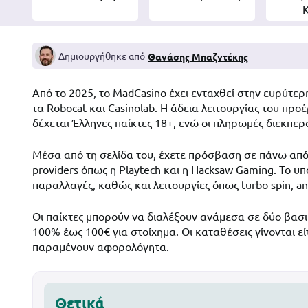
Κ
Δημιουργήθηκε από
Θανάσης Μπαζντέκης
Από το 2025, το MadCasino έχει ενταχθεί στην ευρύτε
τα Robocat και Casinolab. Η άδεια λειτουργίας του προ
δέχεται Έλληνες παίκτες 18+, ενώ οι πληρωμές διεκπερα
Μέσα από τη σελίδα του, έχετε πρόσβαση σε πάνω από 8
providers όπως η Playtech και η Hacksaw Gaming. Το 
παραλλαγές, καθώς και λειτουργίες όπως turbo spin, an
Οι παίκτες μπορούν να διαλέξουν ανάμεσα σε δύο βασικ
100% έως 100€ για στοίχημα. Οι καταθέσεις γίνονται εί
παραμένουν αφορολόγητα.
Θετικά