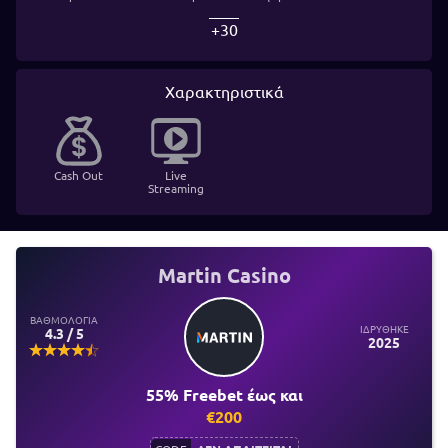
+30
Χαρακτηριστικά
Cash Out
Live
Streaming
Martin Casino
ΒΑΘΜΟΛΟΓΙΑ
ΙΔΡΥΘΗΚΕ
4.3 / 5
2025
55% Freebet έως και
€200