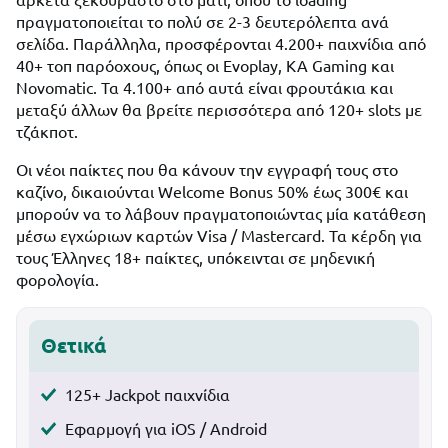
αρκετά ξεκούραστο στο μάτι, όπου το loading
πραγματοποιείται το πολύ σε 2-3 δευτερόλεπτα ανά
σελίδα. Παράλληλα, προσφέρονται 4.200+ παιχνίδια από
40+ τοπ παρόοχους, όπως οι Evoplay, KA Gaming και
Novomatic. Τα 4.100+ από αυτά είναι φρουτάκια και
μεταξύ άλλων θα βρείτε περισσότερα από 120+ slots με
τζάκποτ.
Οι νέοι παίκτες που θα κάνουν την εγγραφή τους στο
καζίνο, δικαιούνται Welcome Bonus 50% έως 300€ και
μπορούν να το λάβουν πραγματοποιώντας μία κατάθεση
μέσω εγχώριων καρτών Visa / Mastercard. Τα κέρδη για
τους Έλληνες 18+ παίκτες, υπόκεινται σε μηδενική
φορολογία.
Θετικά
125+ Jackpot παιχνίδια
Εφαρμογή για iOS / Android