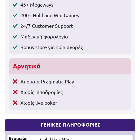
45+ Megaways
200+ Hold and Win Games
24/7 Customer Support
Μηδενική φορολογία
Bonus store για coin αγορές
Αρνητικά
Απουσία Pragmatic Play
Χωρίς ιπποδρομίες
Χωρίς live poker
ΓΕΝΙΚΕΣ ΠΛΗΡΟΦΟΡΙΕΣ
Εταιρεία
Galaktika N.V.