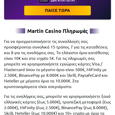
ΔΕΝ ΑΠΑΙΤΕΙΤΑΙ
CODE
ΠΑΙΞΕ ΤΩΡΑ
Martin Casino Πληρωμές
Για να πραγματοποιήσετε τις συναλλαγές σας
προσφέρονται συνολικά 15 τρόποι, 7 για τις καταθέσεις
και 8 για τις αναλήψεις σας. Το ελάχιστο όριο κατάθεσης
είναι 10€ και στα crypto 5€. Για τις πληρωμές σας
μπορείτε να χρησιμοποιήσετε εγχώριες κάρτες Visa /
Mastercard όπου το μέγιστο όριο είναι 500€, MiFinity με
2.500€, BinancePay με 8.000€ και Skrill, PaysafeCard και
Neteller με μέγιστο όριο τα 10.000€. Στα
κρυπτονομίσματα είναι απεριόριστο.
Για τις αναλήψεις σας, μπορείτε να χρησιμοποιήσετε ξανά
ελληνικές κάρτες (έως 5.000€), τραπεζική μεταφορά (έως
2.000€), MiFinity (έως 2.500€), BinancePay (έως 8.000€),
Skrill, Neteller (έως 10.000€) και 10+ crypto με όριο τα