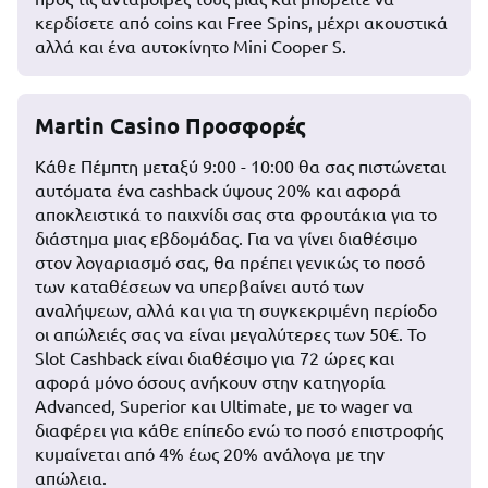
κερδίσετε από coins και Free Spins, μέχρι ακουστικά
αλλά και ένα αυτοκίνητο Mini Cooper S.
Martin Casino Προσφορές
Κάθε Πέμπτη μεταξύ 9:00 - 10:00 θα σας πιστώνεται
αυτόματα ένα cashback ύψους 20% και αφορά
αποκλειστικά το παιχνίδι σας στα φρουτάκια για το
διάστημα μιας εβδομάδας. Για να γίνει διαθέσιμο
στον λογαριασμό σας, θα πρέπει γενικώς το ποσό
των καταθέσεων να υπερβαίνει αυτό των
αναλήψεων, αλλά και για τη συγκεκριμένη περίοδο
οι απώλειές σας να είναι μεγαλύτερες των 50€. Το
Slot Cashback είναι διαθέσιμο για 72 ώρες και
αφορά μόνο όσους ανήκουν στην κατηγορία
Advanced, Superior και Ultimate, με το wager να
διαφέρει για κάθε επίπεδο ενώ το ποσό επιστροφής
κυμαίνεται από 4% έως 20% ανάλογα με την
απώλεια.