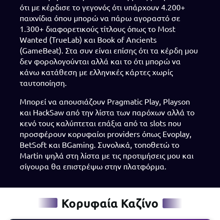
ότι με κέρδισε το γεγονός ότι υπάρχουν 4.200+
παιχνίδια όπου μπορώ να πάρω αγοραστό σε
1.300+ διαφορετικούς τίτλους όπως το Most
Wanted (TrueLab) και Book of Ancients
(GameBeat). Στα συν είναι επίσης ότι τα κέρδη μου
δεν φορολογούνται αλλά και το ότι μπορώ να
κάνω κατάθεση με ελληνικές κάρτες χωρίς
ταυτοποίηση.
Μπορεί να απουσιάζουν Pragmatic Play, Playson
και HackSaw από την λίστα των παρόχων αλλά το
κενό τους καλύπτεται επάξια από τα slots που
προσφέρουν κορυφαίοι providers όπως Evoplay,
BetSoft και BGaming. Συνολικά, τοποθετώ το
Martin ψηλά στη λίστα με τις προτιμήσεις μου και
σίγουρα θα επιστρέψω στην πλατφόρμα.
Κορυφαία Καζίνο