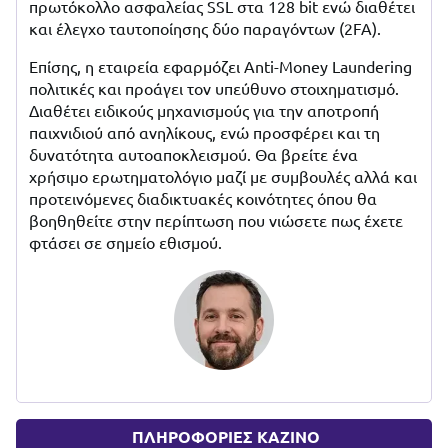
πρωτόκολλο ασφαλείας SSL στα 128 bit ενώ διαθέτει
και έλεγχο ταυτοποίησης δύο παραγόντων (2FA).
Επίσης, η εταιρεία εφαρμόζει Anti-Money Laundering
πολιτικές και προάγει τον υπεύθυνο στοιχηματισμό.
Διαθέτει ειδικούς μηχανισμούς για την αποτροπή
παιχνιδιού από ανηλίκους, ενώ προσφέρει και τη
δυνατότητα αυτοαποκλεισμού. Θα βρείτε ένα
χρήσιμο ερωτηματολόγιο μαζί με συμβουλές αλλά και
προτεινόμενες διαδικτυακές κοινότητες όπου θα
βοηθηθείτε στην περίπτωση που νιώσετε πως έχετε
φτάσει σε σημείο εθισμού.
ΠΛΗΡΟΦΟΡΙΕΣ ΚΑΖΙΝΟ