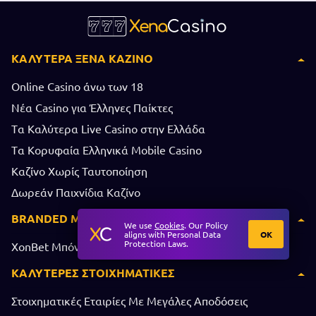
Casino, 1Go Casino.
ΚΑΛΎΤΕΡΑ ΞΈΝΑ ΚΑΖΊΝΟ
Online Casino άνω των 18
Νέα Casino για Έλληνες Παίκτες
Tα Καλύτερα Live Casino στην Ελλάδα
Tα Κορυφαία Ελληνικά Mobile Casino
Καζίνο Χωρίς Ταυτοποίηση
Δωρεάν Παιχνίδια Καζίνο
BRANDED MINI REVIEWS
We use
Cookies
. Our Policy
OK
aligns with Personal Data
Protection Laws.
XonBet Μπόνους Χωρίς Κατάθεση
ΚΑΛΥΤΕΡΕΣ ΣΤΟΙΧΗΜΑΤΙΚΕΣ
Στοιχηματικές Εταιρίες Με Μεγάλες Αποδόσεις