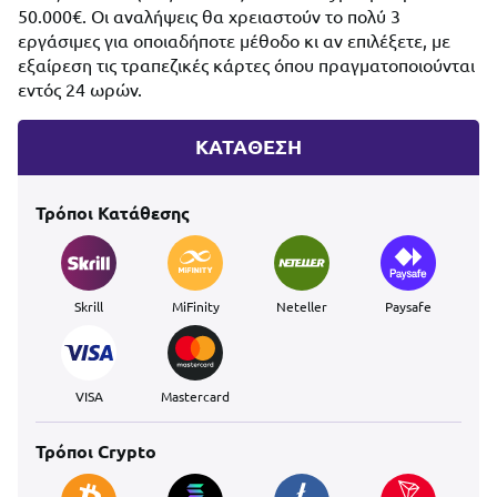
50.000€. Οι αναλήψεις θα χρειαστούν το πολύ 3
εργάσιμες για οποιαδήποτε μέθοδο κι αν επιλέξετε, με
εξαίρεση τις τραπεζικές κάρτες όπου πραγματοποιούνται
εντός 24 ωρών.
ΚΑΤΑΘΕΣΗ
Τρόποι Κατάθεσης
Skrill
MiFinity
Neteller
Paysafe
VISA
Mastercard
Τρόποι Crypto