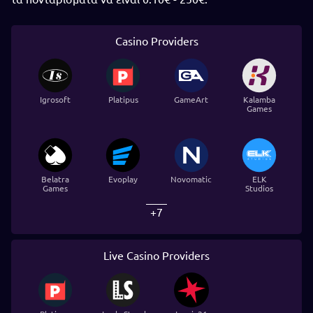
Casino Providers
Igrosoft
Platipus
GameArt
Kalamba
Games
Belatra
Evoplay
Novomatic
ELK
Games
Studios
+7
Live Casino Providers