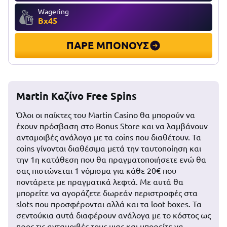
Wagering
Bx45
ΠΑΡΕ ΜΠΟΝΟΥΣ
Martin Καζίνο Free Spins
Όλοι οι παίκτες του Martin Casino θα μπορούν να
έχουν πρόσβαση στο Bonus Store και να λαμβάνουν
ανταμοιβές ανάλογα με τα coins που διαθέτουν. Τα
coins γίνονται διαθέσιμα μετά την ταυτοποίηση και
την 1η κατάθεση που θα πραγματοποιήσετε ενώ θα
σας πιστώνεται 1 νόμισμα για κάθε 20€ που
ποντάρετε με πραγματικά λεφτά. Με αυτά θα
μπορείτε να αγοράζετε δωρεάν περιστροφές στα
slots που προσφέρονται αλλά και τα loot boxes. Τα
σεντούκια αυτά διαφέρουν ανάλογα με το κόστος ως
προς τις ανταμοιβές τους μιας και μπορείτε να