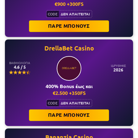
€900 +300FS
ΔΕΝ ΑΠΑΙΤΕΙΤΑΙ
CODE
ΠΑΡΕ ΜΠΟΝΟΥΣ
DrellaBet Casino
ΒΑΘΜΟΛΟΓΙΑ
ΙΔΡΥΘΗΚΕ
4.6 / 5
2026
400% Bonus έως και
€2.500 +350FS
ΔΕΝ ΑΠΑΙΤΕΙΤΑΙ
CODE
ΠΑΡΕ ΜΠΟΝΟΥΣ
Bananzia Casino