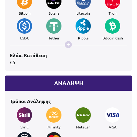
Bitcoin
Solana
Litecoin
Tron
USDC
Tether
Ripple
Bitcoin Cash
Ελάχ. Κατάθεση
€5
ΑΝΑΛΗΨΗ
Τρόποι Ανάληψης
Skrill
MiFinity
Neteller
VISA