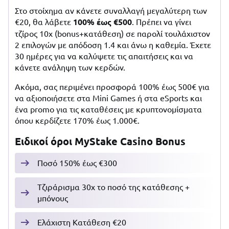
Στο στοίχημα αν κάνετε συναλλαγή μεγαλύτερη των
€20, θα λάβετε
100% έως €500
. Πρέπει να γίνει
τζίρος 10x (bonus+κατάθεση) σε παρολί τουλάχιστον
2 επιλογών με απόδοση 1.4 και άνω η καθεμία. Έχετε
30 ημέρες για να καλύψετε τις απαιτήσεις και να
κάνετε ανάληψη των κερδών.
Ακόμα, σας περιμένει προσφορά 100% έως 500€ για
να αξιοποιήσετε στα Mini Games ή στα eSports και
ένα promo για τις καταθέσεις με κρυπτονομίσματα
όπου κερδίζετε 170% έως 1.000€.
Ειδικοί όροι MyStake Casino Bonus
Ποσό 150% έως €300
Τζιράρισμα 30x το ποσό της κατάθεσης +
μπόνους
Ελάχιστη Κατάθεση €20