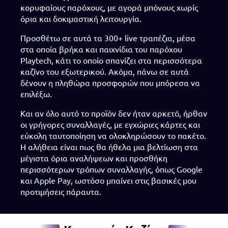
κορυφαίους παρόχους, με αγορά μπόνους χωρίς
όρια και δοκιμαστική λειτουργία.
Προσθέτω σε αυτά τα 300+ live τραπέζια, μέσα
στα οποία βρήκα και παιχνίδια του παρόχου
Playtech, κάτι το οποίο σπανίζει στα περισσότερα
καζίνο του εξωτερικού. Ακόμα, πάνω σε αυτά
δένουν η πληθώρα προσφορών που μπόρεσα να
επιλέξω.
Και αν όλο αυτό το προϊόν δεν ήταν αρκετό, ήρθαν
οι γρήγορες συναλλαγές, με εγχώριες κάρτες και
εύκολη ταυτοποίηση να ολοκληρώσουν το πακέτο.
H αλήθεια είναι πως θα ήθελα μια βελτίωση στα
μέγιστα όρια αναλήψεων και προσθήκη
περισσότερων τρόπων συναλλαγής, όπως Google
και Apple Pay, ωστόσο μπαίνει στις βασικές μου
προτιμήσεις πάραυτα.