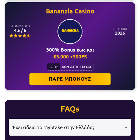
Bananzia Casino
ΒΑΘΜΟΛΟΓΙΑ
ΙΔΡΥΘΗΚΕ
4.5 / 5
2026
300% Bonus έως και
€3.000 +300FS
ΔΕΝ ΑΠΑΙΤΕΙΤΑΙ
CODE
ΠΑΡΕ ΜΠΟΝΟΥΣ
FAQs
Έχει άδεια το MyStake στην Ελλάδα;