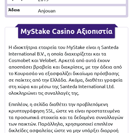
Άδεια
Anjouan
MyStake Casino Αξιοπιστία
Η ιδιοκτήτρια εταιρεία του MyStake είναι η Santeda
International B.V., η οποία διαχειρίζεται και τα
Cosmobet και Velobet. Αρκετά από αυτά έχουν
αποσπάσει βραβεία και διακρίσεις, με την άδεια από
το Κουρασάο να εξασφαλίζει δικαίωμα πρόσβασης
σε παίκτες από την Ελλάδα. Ακόμα, διαθέτει γραφεία
στη χώρα και μέσω της Santeda International Ltd.
ολοκληρώνει τις συναλλαγές της.
Επιπλέον, η σελίδα διαθέτει την προβλεπόμενη
κρυπτογράφηση SSL, ώστε να είναι προστατευμένα
τα προσωπικά στοιχεία και τα δεδομένα συναλλαγών
των παικτών. Παράλληλα, χρησιμοποιεί επιπλέον
δικλείδες ασφαλείας ώστε να μην υπάρξει διαρροή