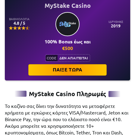
MyStake Casino
ΒΑΘΜΟΛΟΓΙΑ
ΙΔΡΥΘΗΚΕ
4.8 / 5
2019
100% Bonus έως και
€500
ΔΕΝ ΑΠΑΙΤΕΙΤΑΙ
CODE
ΠΑΙΞΕ ΤΩΡΑ
MyStake Casino Πληρωμές
Το καζίνο σας δίνει την δυνατότητα να μεταφέρετε
χρήματα με εγχώριες κάρτες VISA/Mastercard, Jeton και
Binance Pay, την ώρα που το ελάχιστο ποσό είναι €10.
Ακόμα μπορείτε να χρησιμοποιήσετε 10+
κρυπτονομίσματα, όπως Bitcoin, Tether, Tron και Dash,