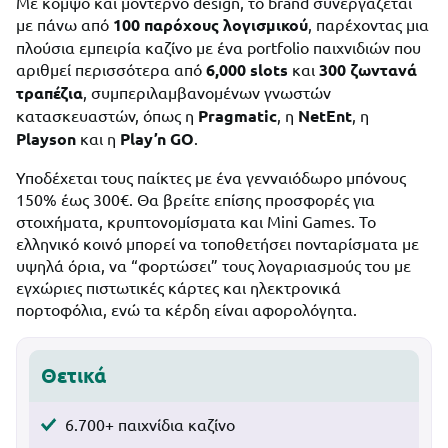
Με κομψό και μοντέρνο design, το brand συνεργάζεται
με πάνω από
100 παρόχους λογισμικού
, παρέχοντας μια
πλούσια εμπειρία καζίνο με ένα portfolio παιχνιδιών που
αριθμεί περισσότερα από
6,000 slots
και
300 ζωντανά
τραπέζια
, συμπεριλαμβανομένων γνωστών
κατασκευαστών, όπως η
Pragmatic
, η
NetEnt
, η
Playson
και η
Play’n GO
.
Υποδέχεται τους παίκτες με ένα γενναιόδωρο μπόνους
150% έως 300€. Θα βρείτε επίσης προσφορές για
στοιχήματα, κρυπτονομίσματα και Mini Games. Το
ελληνικό κοινό μπορεί να τοποθετήσει πονταρίσματα με
υψηλά όρια, να “φορτώσει” τους λογαριασμούς του με
εγχώριες πιστωτικές κάρτες και ηλεκτρονικά
πορτοφόλια, ενώ τα κέρδη είναι αφορολόγητα.
Θετικά
6.700+ παιχνίδια καζίνο