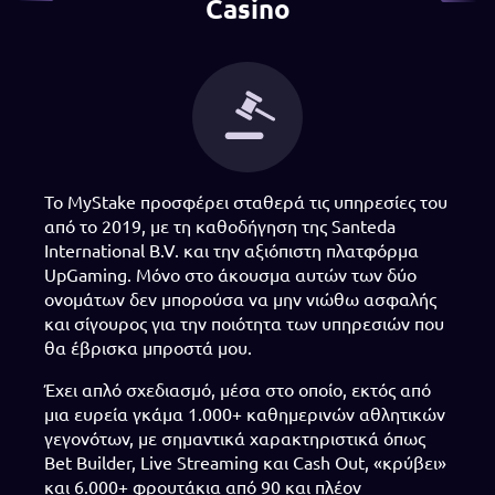
Casino
Το MyStake προσφέρει σταθερά τις υπηρεσίες του
από το 2019, με τη καθοδήγηση της Santeda
International B.V. και την αξιόπιστη πλατφόρμα
UpGaming. Μόνο στο άκουσμα αυτών των δύο
ονομάτων δεν μπορούσα να μην νιώθω ασφαλής
και σίγουρος για την ποιότητα των υπηρεσιών που
θα έβρισκα μπροστά μου.
Έχει απλό σχεδιασμό, μέσα στο οποίο, εκτός από
μια ευρεία γκάμα 1.000+ καθημερινών αθλητικών
γεγονότων, με σημαντικά χαρακτηριστικά όπως
Bet Builder, Live Streaming και Cash Out, «κρύβει»
και 6.000+ φρουτάκια από 90 και πλέον