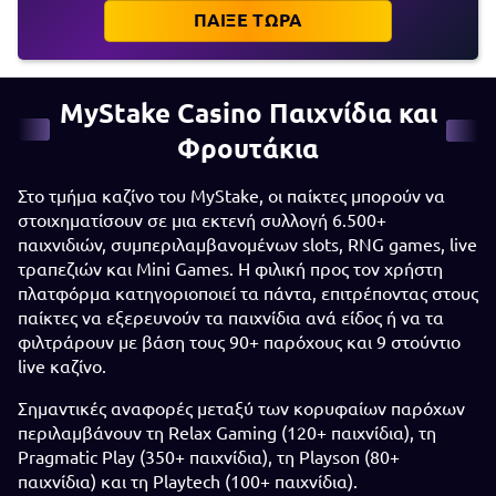
ΠΑΙΞΕ ΤΩΡΑ
MyStake Casino Παιχνίδια και
Φρουτάκια
Στο τμήμα καζίνο του MyStake, οι παίκτες μπορούν να
στοιχηματίσουν σε μια εκτενή συλλογή 6.500+
παιχνιδιών, συμπεριλαμβανομένων slots, RNG games, live
τραπεζιών και Mini Games. Η φιλική προς τον χρήστη
πλατφόρμα κατηγοριοποιεί τα πάντα, επιτρέποντας στους
παίκτες να εξερευνούν τα παιχνίδια ανά είδος ή να τα
φιλτράρουν με βάση τους 90+ παρόχους και 9 στούντιο
live καζίνο.
Σημαντικές αναφορές μεταξύ των κορυφαίων παρόχων
περιλαμβάνουν τη Relax Gaming (120+ παιχνίδια), τη
Pragmatic Play (350+ παιχνίδια), τη Playson (80+
παιχνίδια) και τη Playtech (100+ παιχνίδια).