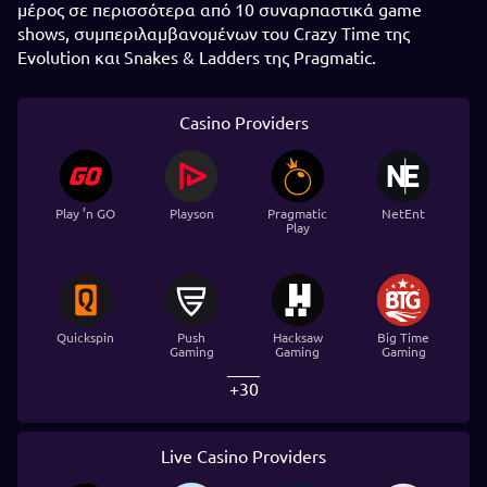
μέρος σε περισσότερα από 10 συναρπαστικά game
shows, συμπεριλαμβανομένων του Crazy Time της
Evolution και Snakes & Ladders της Pragmatic.
Casino Providers
Play ’n GO
Playson
Pragmatic
NetEnt
Play
Quickspin
Push
Hacksaw
Big Time
Gaming
Gaming
Gaming
+30
Live Casino Providers