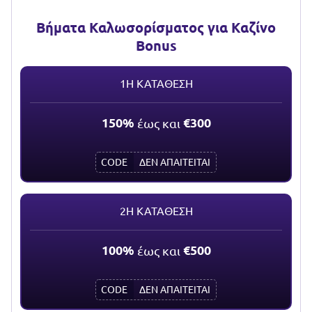
Βήματα Καλωσορίσματος για Καζίνο
Bonus
1Η ΚΑΤΆΘΕΣΗ
150%
€300
έως και
CODE
ΔΕΝ ΑΠΑΙΤΕΙΤΑΙ
2Η ΚΑΤΆΘΕΣΗ
100%
€500
έως και
CODE
ΔΕΝ ΑΠΑΙΤΕΙΤΑΙ