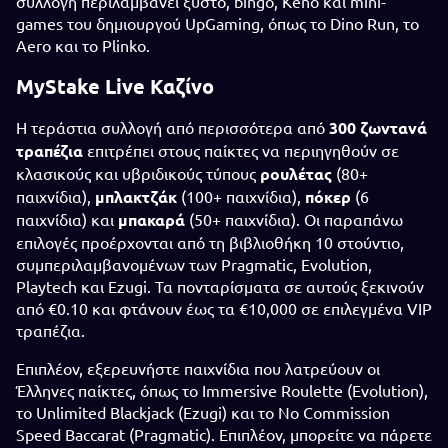
συλλογή περιλαμβάνει ξυστό, bingo, Keno και mini-
games του δημιουργού UpGaming, όπως το Dino Run, το
Aero και το Plinko.
MyStake Live Καζίνο
Η τεράστια συλλογή από περισσότερα από
300 ζωντανά
τραπέζια
επιτρέπει στους παίκτες να περιηγηθούν σε
κλασικούς και υβριδικούς τύπους
ρουλέτας
(80+
παιχνίδια),
μπλακτζάκ
(100+ παιχνίδια),
πόκερ
(6
παιχνίδια) και
μπακαρά
(50+ παιχνίδια). Οι παραπάνω
επιλογές προέρχονται από τη βιβλιοθήκη 10 στούντιο,
συμπεριλαμβανομένων των Pragmatic, Evolution,
Playtech και Ezugi. Τα πονταρίσματα σε αυτούς ξεκινούν
από €0.10 και φτάνουν έως τα €10,000 σε επιλεγμένα VIP
τραπέζια.
Επιπλέον, εξερευνήστε παιχνίδια που λατρεύουν οι
Έλληνες παίκτες, όπως το Immersive Roulette (Evolution),
το Unlimited Blackjack (Ezugi) και το No Commission
Speed Baccarat (Pragmatic). Επιπλέον, μπορείτε να πάρετε