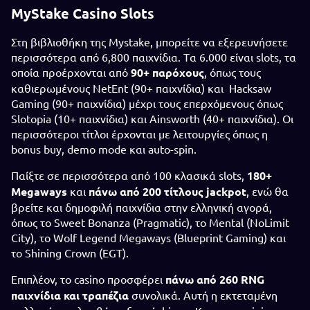
MyStake Casino Slots
Στη βιβλιοθήκη της Mystake, μπορείτε να εξερευνήσετε
περισσότερα από 6,800 παιχνίδια. Tα 6.000 είναι slots, τα
οποία προέρχονται από
90+ παρόχους
, όπως τους
καθιερωμένους NetEnt (90+ παιχνίδια) και Hacksaw
Gaming (90+ παιχνίδια) μέχρι τους επερχόμενους όπως
Slotopia (10+ παιχνίδια) και Ainsworth (40+ παιχνίδια). Οι
περισσότεροι τίτλοι έρχονται με λειτουργίες όπως η
bonus buy, demo mode και auto-spin.
Παίξτε σε περισσότερα από 100 κλασικά slots,
180+
Megaways
και
πάνω από 200 τίτλους jackpot
, ενώ θα
βρείτε και δημοφιλή παιχνίδια στην ελληνική αγορά,
όπως το Sweet Bonanza (Pragmatic), το Mental (NoLimit
City), το Wolf Legend Megaways (Blueprint Gaming) και
το Shining Crown (EGT).
Επιπλέον, το casino προσφέρει
πάνω από 260 RNG
παιχνίδια και τραπέζια
συνολικά. Αυτή η εκτεταμένη