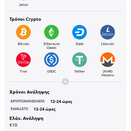
Jeton
Τρόποι Crypto
Bitcoin
Ethereum
Dash
Litecoin
Classic
Tron
USDC
Tether
(XMR)
Monero
Χρόνοι Ανάληψης
ΚΡΥΠΤΟΝΟΜΊΣΜΑΤΑ
12-24 ώρες
EWALLETS
12-24 ώρες
Ελάχ. Ανάληψη
€10