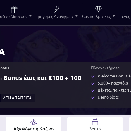
αζίνο Μπόνους
Γρήγορες Αναλήψεις
Casino Κριτικές
Ξένες
Α
Bonus
Πλεονεκτήματα
Welcome Bonus έ
 Βonus έως και
€100 + 100
5.000+ παιχνίδια
Δέχεται παίκτες 1
Demo Slots
ΔΕΝ ΑΠΑΙΤΕΙΤΑΙ
Αξιολόγηση Καζίνο
Bonus