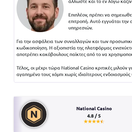
άλλωστε και το εν λόγω καζίν
Επιπλέον, πρέπει να σημειωθε
επιτροπή. Αυτό εγγυάται την
υπηρεσιών.
Για την ασφάλεια των συναλλαγών και των προσωπικώ
κωδικοποίηση. Η αξιοπιστία της πλατφόρμας ενισχύε
αποτρέπει κακόβουλους παίκτες από το να χρησιμοποι
Τέλος, οι μέχρι τώρα National Casino κριτικές μιλού
αγαπημένο τους χόμπι χωρίς ιδιαίτερους ενδοιασμούς 
National Casino
4.8 / 5