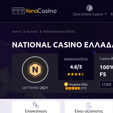
Ξένα Online Casino
Κ
Αρχική
Κριτικές
National Casino Ελλάδα
NATIONAL CASINO ΕΛΛΆΔ
Casino 
ΒΑΘΜΟΛΟΓΙΑ
4.8/5
100%
FS
CODE
Ψηφίστε Εδώ
ΙΔΡΥΘΗΚΕ
2021
(
17
)
Επισκόπηση
Είναι αξιόπιστο;