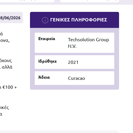
08/06/2026
ΓΕΝΙΚΕΣ ΠΛΗΡΟΦΟΡΙΕΣ
ρά
Εταιρεία
Techsolution Group
ρονα,
N.V.
ρόχους
Ιδρύθηκε
2021
, αλλά
Άδεια
Curacao
ι €100 +
ικές
να