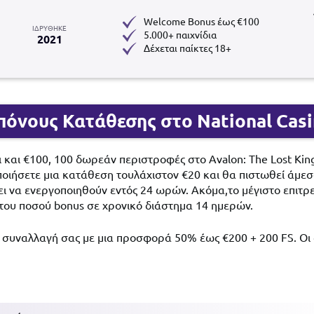
Welcome Bonus έως €100
ΙΔΡΥΘΗΚΕ
5.000+ παιχνίδια
2021
Δέχεται παίκτες 18+
όνους Κατάθεσης στο National Cas
 και €100, 100 δωρεάν περιστροφές στο Avalon: The Lost Ki
ποιήσετε μια κατάθεση τουλάχιστον €20 και θα πιστωθεί άμεσ
έπει να ενεργοποιηθούν εντός 24 ωρών. Ακόμα,το μέγιστο επιτρ
0 του ποσού bonus σε χρονικό διάστημα 14 ημερών.
 2η συναλλαγή σας με μια προσφορά 50% έως €200 + 200 FS. Οι 