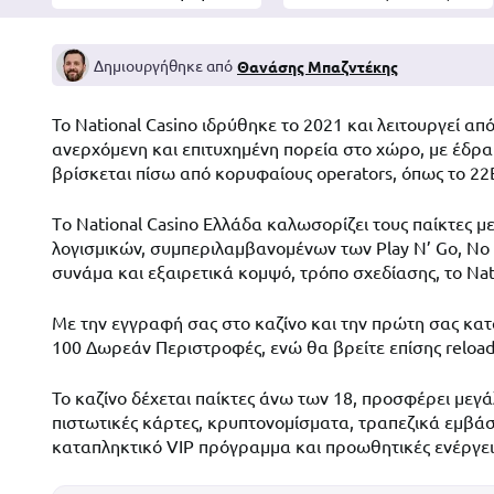
Δημιουργήθηκε από
Θανάσης Μπαζντέκης
To National Casino ιδρύθηκε το 2021 και λειτουργεί από
ανερχόμενη και επιτυχημένη πορεία στο χώρο, με έδρα
βρίσκεται πίσω από κορυφαίους operators, όπως το 22Be
Tο National Casino Ελλάδα καλωσορίζει τους παίκτες μ
λογισμικών, συμπεριλαμβανομένων των Play N’ Go, No L
συνάμα και εξαιρετικά κομψό, τρόπο σχεδίασης, το Nat
Με την εγγραφή σας στο καζίνο και την πρώτη σας κατά
100 Δωρεάν Περιστροφές, ενώ θα βρείτε επίσης reload
Το καζίνο δέχεται παίκτες άνω των 18, προσφέρει μεγά
πιστωτικές κάρτες, κρυπτονομίσματα, τραπεζικά εμβά
καταπληκτικό VIP πρόγραμμα και προωθητικές ενέργει