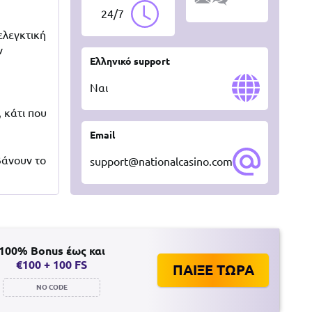
24/7
ελεγκτική
ν
Ελληνικό support
Ναι
 κάτι που
Email
βάνουν το
support@nationalcasino.com
100% Βonus έως και
€100 + 100 FS
ΠΑΙΞΕ ΤΩΡΑ
NO CODE