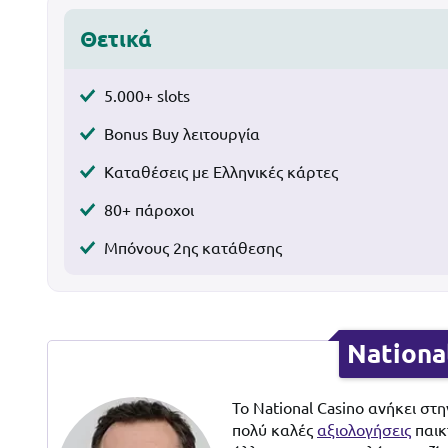
Θετικά
5.000+ slots
Bonus Buy λειτουργία
Καταθέσεις με Ελληνικές κάρτες
80+ πάροχοι
Μπόνους 2ης κατάθεσης
Nationa
Το National Casino ανήκει στ
πολύ καλές
αξιολογήσεις
παικ