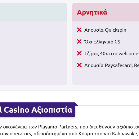
Αρνητικά
Απουσία Quickspin
Όχι Ελληνικό CS
Τζίρος 40x στο welcome
Απουσία Paysafecard, R
l Casino Αξιοπιστία
ην οικογένεια των Playamo Partners, που διευθύνουν αξιόπιστο
τών operators, αδειοδοτημένα από Κουρασάο και Kahnawake,