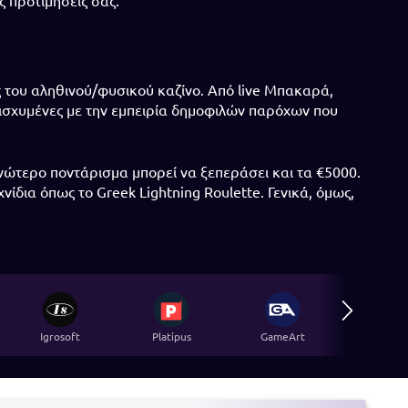
 προτιμήσεις σας.
ας του αληθινού/φυσικού καζίνο. Από live Μπακαρά,
ενισχυμένες με την εμπειρία δημοφιλών παρόχων που
ανώτερο ποντάρισμα μπορεί να ξεπεράσει και τα €5000.
ίδια όπως το Greek Lightning Roulette. Γενικά, όμως,
Igrosoft
Platipus
GameArt
Swint