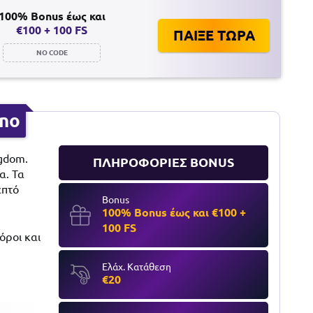
100% Βonus έως και
€100 + 100 FS
ΠΑΙΞΕ ΤΩΡΑ
NO CODE
ino
ngdom.
ΠΛΗΡΟΦΟΡΙΕΣ BONUS
α. Τα
επτό
Bonus
100% Βonus έως και
€100 +
100 FS
όροι και
Ελάχ. Κατάθεση
€20