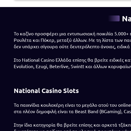
Na
Το καζίνο προσφέρει μια εντυπωσιακή ποικιλία 5.000+ π
Ρουλέτα και Πόκερ, μεταξύ άλλων. Με τη λίστα των πα
δεν υπάρχει σίγουρα ούτε δευτερόλεπτο άνοιας, ειδικά 
Στο National Casino Ελλάδα επίσης θα βρείτε ειδικές 
Evolution, Ezugi, Beterlive, Swintt και άλλων κορυφαί
National Casino Slots
Τα παιχνίδια κουλοχέρη είναι το μεγάλο ατού του onli
στα πλέον δημοφιλή είναι τα Beast Band (BGaming), Cash
Στην ίδια κατηγορία θα βρείτε επίσης και αρκετά τζάκπο