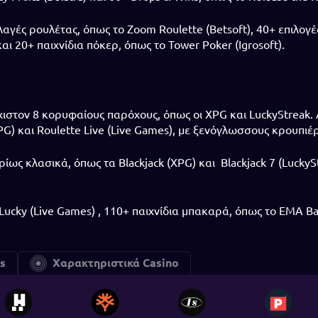
ές ρουλέτας, όπως το Zoom Roulette (Betsoft), 40+ επιλογές 
και 20+ παιχνίδια πόκερ, όπως το Tower Poker (Igrosoft).
λάχιστον 8 κορυφαίους παρόχους, όπως οι XPG και LuckyStreak
XPG) και Roulette Live (Live Games), με ξενόγλωσσους κρουπι
ρίως κλασικά, όπως τα Blackjack (XPG) και Blackjack 7 (Lucky
 Lucky (Live Games)
,
110+ παιχνίδια μπακαρά, όπως το EMA Bac
rs
Χαρακτηριστικά Casino