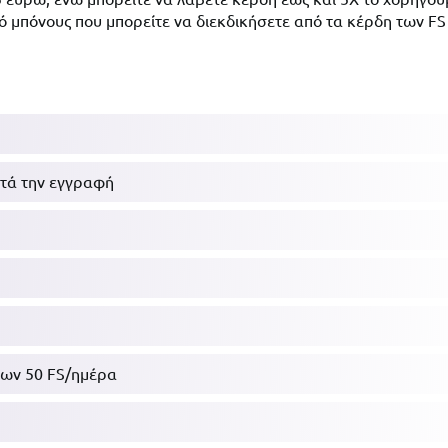
ό μπόνους που μπορείτε να διεκδικήσετε από τα κέρδη των FS 
ετά την εγγραφή
των 50 FS/ημέρα