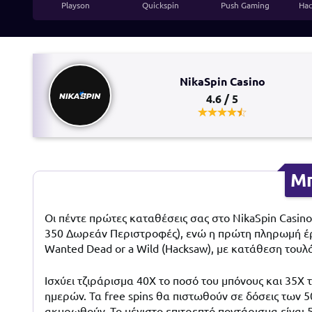
Playson
Quickspin
Push Gaming
Ha
NikaSpin Casino
4.6 / 5
Μπ
Οι πέντε πρώτες καταθέσεις σας στο NikaSpin Casin
350 Δωρεάν Περιστροφές), ενώ η πρώτη πληρωμή έρ
Wanted Dead or a Wild (Hacksaw), με κατάθεση τουλ
Ισχύει τζιράρισμα 40Χ το ποσό του μπόνους και 35Χ 
ημερών. Τα free spins θα πιστωθούν σε δόσεις των 
ακυρωθούν. Το μέγιστο επιτρεπτό ποντάρισμα είναι 