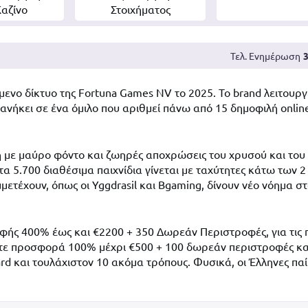
αζίνο
Στοιχήματος
Τελ. Ενημέρωση
ενο δίκτυο της Fortuna Games NV το 2025. Το brand λειτουργ
νήκει σε ένα όμιλο που αριθμεί πάνω από 15 δημοφιλή online
κή με μαύρο φόντο και ζωηρές αποχρώσεις του χρυσού και του
τα 5.700 διαθέσιμα παιχνίδια γίνεται με ταχύτητες κάτω των 2
ετέχουν, όπως οι Yggdrasil και Bgaming, δίνουν νέο νόημα στ
φής 400% έως και €2200 + 350 Δωρεάν Περιστροφές, για τις 
ίτε προσφορά 100% μέχρι €500 + 100 δωρεάν περιστροφές κα
d και τουλάχιστον 10 ακόμα τρόπους. Φυσικά, οι Έλληνες παί