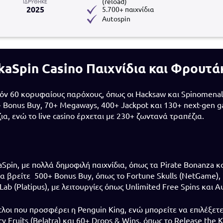
(reload)
ΙΔΡΥΘΗΚΕ
2025
5.700+ παιχνίδια
Autospin
kaSpin Casino Παιχνίδια και Φρουτά
εδόν 60 κορυφαίους παρόχους, όπως οι Hacksaw και Spinomena
Bonus Buy, 70+ Megaways, 400+ Jackpot και 130+ next-gen g
ια, ενώ το live casino έρχεται με 230+ ζωντανά τραπέζια.
pin, με πολλά δημοφιλή παιχνίδια, όπως τα Pirate Bonanza κα
θα βρείτε 500+ Bonus Buy, όπως το Fortune Skulls (NetGame)
ab (Platipus), με λειτουργίες όπως Unlimited Free Spins και A
τλοι που προσφέρει η Penguin King, ενώ μπορείτε να επιλέξετε
y Fruits (Belatra) και 60+ Drops & Wins, όπως το Release the K