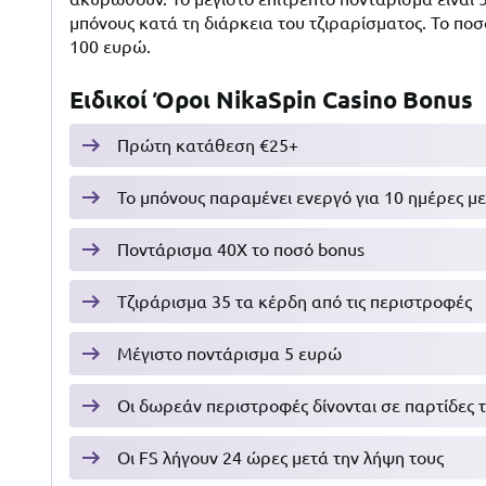
μπόνους κατά τη διάρκεια του τζιραρίσματος. Το ποσ
100 ευρώ.
Ειδικοί Όροι NikaSpin Casino Bonus
Πρώτη κατάθεση €25+
Το μπόνους παραμένει ενεργό για 10 ημέρες μ
Ποντάρισμα 40Χ το ποσό bonus
Τζιράρισμα 35 τα κέρδη από τις περιστροφές
Μέγιστο ποντάρισμα 5 ευρώ
Οι δωρεάν περιστροφές δίνονται σε παρτίδες 
Οι FS λήγουν 24 ώρες μετά την λήψη τους