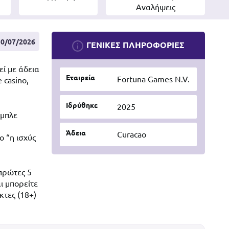
Αναλήψεις
30/07/2026
ΓΕΝΙΚΕΣ ΠΛΗΡΟΦΟΡΙΕΣ
εί με άδεια
Εταιρεία
Fortuna Games N.V.
 casino,
Ιδρύθηκε
2025
 μπλε
Άδεια
Curacao
ο “η ισχύς
πρώτες 5
ι μπορείτε
κτες (18+)