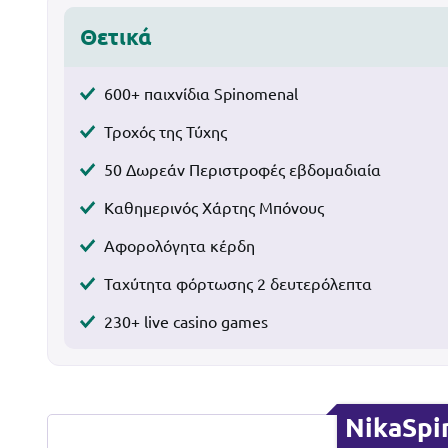
Θετικά
600+ παιχνίδια Spinomenal
Τροχός της Τύχης
50 Δωρεάν Περιστροφές εβδομαδιαία
Καθημερινός Χάρτης Μπόνους
Αφορολόγητα κέρδη
Ταχύτητα φόρτωσης 2 δευτερόλεπτα
230+ live casino games
NikaSpi