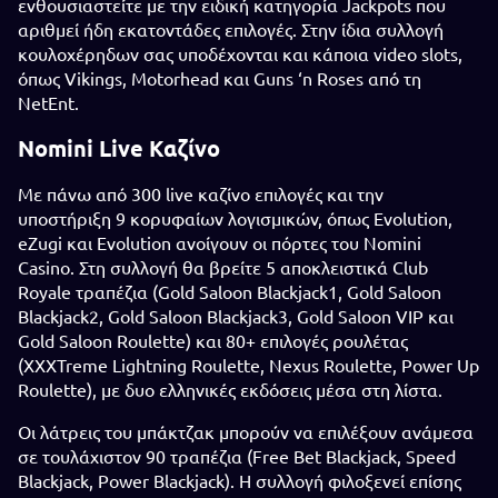
ενθουσιαστείτε με την ειδική κατηγορία Jackpots που
αριθμεί ήδη εκατοντάδες επιλογές. Στην ίδια συλλογή
κουλοχέρηδων σας υποδέχονται και κάποια video slots,
όπως Vikings, Motorhead και Guns ‘n Roses από τη
NetEnt.
Nomini Live Καζίνο
Με πάνω από 300 live καζίνο επιλογές και την
υποστήριξη 9 κορυφαίων λογισμικών, όπως Evolution,
eZugi και Evolution ανοίγουν οι πόρτες του Nomini
Casino. Στη συλλογή θα βρείτε 5 αποκλειστικά Club
Royale τραπέζια (Gold Saloon Blackjack1, Gold Saloon
Blackjack2, Gold Saloon Blackjack3, Gold Saloon VIP και
Gold Saloon Roulette) και 80+ επιλογές ρουλέτας
(XXXTreme Lightning Roulette, Nexus Roulette, Power Up
Roulette), με δυο ελληνικές εκδόσεις μέσα στη λίστα.
Οι λάτρεις του μπάκτζακ μπορούν να επιλέξουν ανάμεσα
σε τουλάχιστον 90 τραπέζια (Free Bet Blackjack, Speed
Blackjack, Power Blackjack). Η συλλογή φιλοξενεί επίσης