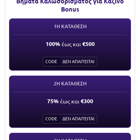
Βήματα Καλωσορίσματος για Καζίνο
Bonus
1Η ΚΑΤΆΘΕΣΗ
100%
€500
έως και
CODE
ΔΕΝ ΑΠΑΙΤΕΙΤΑΙ
2Η ΚΑΤΆΘΕΣΗ
75%
€300
έως και
CODE
ΔΕΝ ΑΠΑΙΤΕΙΤΑΙ