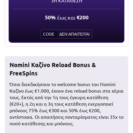
3Η ΚΑΤΆΘΕΣΗ
50%
€200
έως και
CODE
ΔΕΝ ΑΠΑΙΤΕΙΤΑΙ
Nomini Καζίνο Reload Bonus &
FreeSpins
Όσοι διεκδικήσουν το welcome bonus του Nomini
Καζίνο έως €1.000, έχουν ένα reload bonus στα χέρια
τους. Εκτός από την 1η τους έγκυρη κατάθεση
(€20+), η 2η και η 3η τους κατάθεση ενεργοποιεί
μπόνους 75% έως €300 και 50% έως €200,
αντίστοιχα. Οι απαιτήσεις πονταρίσματος είναι 35x το
ποσό κατάθεσης και μπόνους.