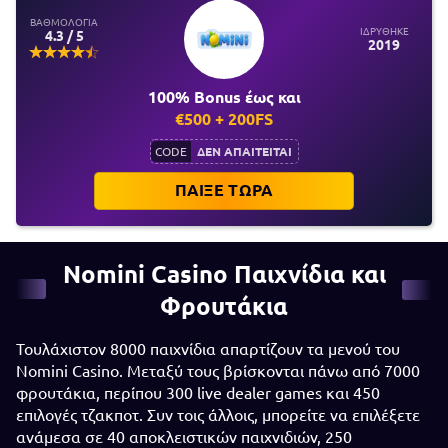
ΒΑΘΜΟΛΟΓΙΑ
ΙΔΡΥΘΗΚΕ
4.3 / 5
2019
100% Bonus έως και
€500 + 200FS
ΔΕΝ ΑΠΑΙΤΕΙΤΑΙ
CODE
ΠΑΙΞΕ ΤΩΡΑ
Nomini Casino Παιχνίδια και
Φρουτάκια
Τουλάχιστον 8000 παιχνίδια απαρτίζουν τα μενού του
Nomini Casino. Μεταξύ τους βρίσκονται πάνω από 7000
φρουτάκια, περίπου 300 live dealer games και 450
επιλογές τζακποτ. Συν τοις άλλοις, μπορείτε να επιλέξετε
ανάμεσα σε 40 αποκλειστικών παιχνιδιών, 250