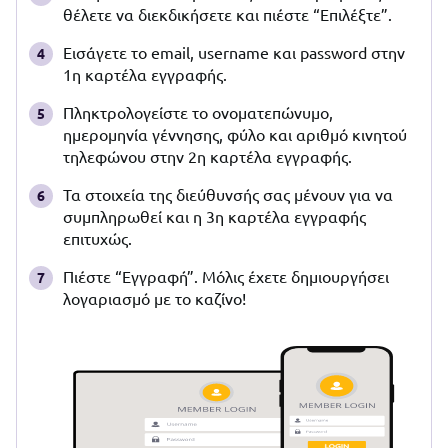
θέλετε να διεκδικήσετε και πιέστε “Επιλέξτε”.
Εισάγετε το email, username και password στην
4
1η καρτέλα εγγραφής.
Πληκτρολογείστε το ονοματεπώνυμο,
5
ημερομηνία γέννησης, φύλο και αριθμό κινητού
τηλεφώνου στην 2η καρτέλα εγγραφής.
Τα στοιχεία της διεύθυνσής σας μένουν για να
6
συμπληρωθεί και η 3η καρτέλα εγγραφής
επιτυχώς.
Πιέστε “Εγγραφή”. Μόλις έχετε δημιουργήσει
7
λογαριασμό με το καζίνο!