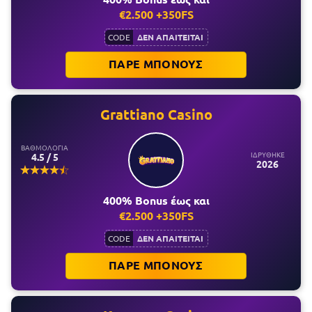
€2.500 +350FS
ΔΕΝ ΑΠΑΙΤΕΙΤΑΙ
CODE
ΠΑΡΕ ΜΠΟΝΟΥΣ
Grattiano Casino
ΒΑΘΜΟΛΟΓΙΑ
ΙΔΡΥΘΗΚΕ
4.5 / 5
2026
400% Bonus έως και
€2.500 +350FS
ΔΕΝ ΑΠΑΙΤΕΙΤΑΙ
CODE
ΠΑΡΕ ΜΠΟΝΟΥΣ