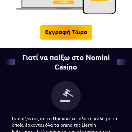
Εγγραφή Τώρα
Γιατί να παίξω στο Nomini
Casino
Γνωρίζοντας ότι το Nomini έχει όλα τα καλά με τα
οποία έρχονται όλα τα brand της Liernin
Enterprises LTD κυρίως με την πλατφόρμα του