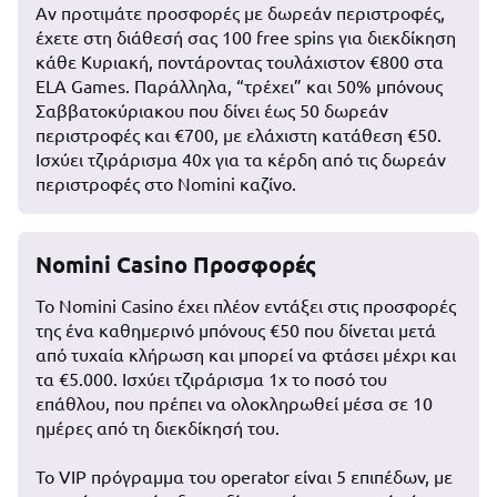
Αν προτιμάτε προσφορές με δωρεάν περιστροφές,
έχετε στη διάθεσή σας 100 free spins για διεκδίκηση
κάθε Κυριακή, ποντάροντας τουλάχιστον €800 στα
ELA Games. Παράλληλα, “τρέχει” και 50% μπόνους
Σαββατοκύριακου που δίνει έως 50 δωρεάν
περιστροφές και €700, με ελάχιστη κατάθεση €50.
Ισχύει τζιράρισμα 40x για τα κέρδη από τις δωρεάν
περιστροφές στο Nomini καζίνο.
Nomini Casino Προσφορές
To Nomini Casino έχει πλέον εντάξει στις προσφορές
της ένα καθημερινό μπόνους €50 που δίνεται μετά
από τυχαία κλήρωση και μπορεί να φτάσει μέχρι και
τα €5.000. Ισχύει τζιράρισμα 1x το ποσό του
επάθλου, που πρέπει να ολοκληρωθεί μέσα σε 10
ημέρες από τη διεκδίκησή του.
Το VIP πρόγραμμα του operator είναι 5 επιπέδων, με