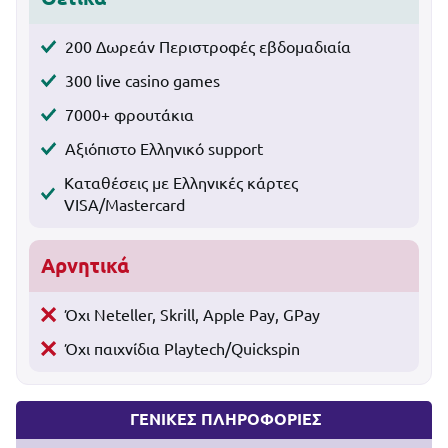
200 Δωρεάν Περιστροφές εβδομαδιαία
300 live casino games
7000+ φρουτάκια
Αξιόπιστο Ελληνικό support
Καταθέσεις με Ελληνικές κάρτες
VISA/Mastercard
Αρνητικά
Όχι Neteller, Skrill, Apple Pay, GPay
Όχι παιχνίδια Playtech/Quickspin
ΓΕΝΙΚΕΣ ΠΛΗΡΟΦΟΡΙΕΣ