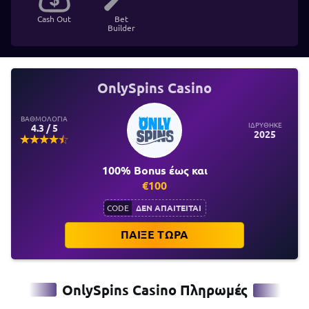
Cash Out
Bet
Builder
OnlySpins Casino
ΒΑΘΜΟΛΟΓΙΑ
ΙΔΡΥΘΗΚΕ
4.3 / 5
2025
100% Bonus έως και
€100
ΔΕΝ ΑΠΑΙΤΕΙΤΑΙ
CODE
ΠΑΙΞΕ ΤΩΡΑ
OnlySpins Casino Πληρωμές