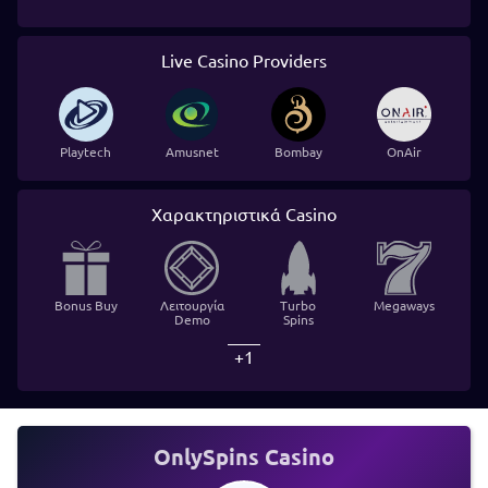
Live Casino Providers
Playtech
Amusnet
Bombay
OnAir
Χαρακτηριστικά Casino
Bonus Buy
Λειτουργία
Turbo
Megaways
Demo
Spins
+1
OnlySpins Casino