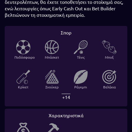
δευτερολέπτων, θα έχετε τοποθετήσει το στοίχημά σας,
ενώ λειτουργίες όπως Early Cash Out και Bet Builder
βελτιώνουν τη στοιχηματική εμπειρία.
Σπορ
Ποδόσφαιρο
Μπάσκετ
Τένις
Μποξ
Κρίκετ
Σνούκερ
Ράγκμπι
Βελάκια
+14
Χαρακτηριστικά