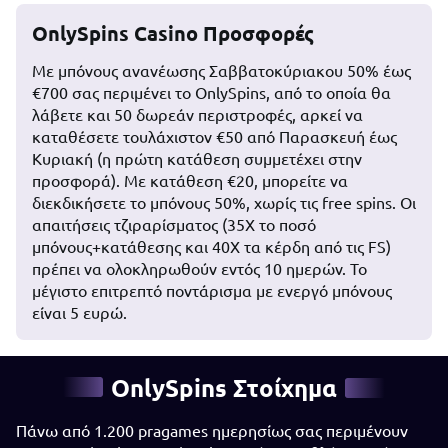
OnlySpins Casino Προσφορές
Με μπόνους ανανέωσης Σαββατοκύριακου 50% έως
€700 σας περιμένει το OnlySpins, από το οποία θα
λάβετε και 50 δωρεάν περιστροφές, αρκεί να
καταθέσετε τουλάχιστον €50 από Παρασκευή έως
Κυριακή (η πρώτη κατάθεση συμμετέχει στην
προσφορά). Με κατάθεση €20, μπορείτε να
διεκδικήσετε το μπόνους 50%, χωρίς τις free spins. Οι
απαιτήσεις τζιραρίσματος (35Χ το ποσό
μπόνους+κατάθεσης και 40Χ τα κέρδη από τις FS)
πρέπει να ολοκληρωθούν εντός 10 ημερών. To
μέγιστο επιτρεπτό ποντάρισμα με ενεργό μπόνους
είναι 5 ευρώ.
OnlySpins Στοίχημα
Πάνω από 1.200 pragames ημερησίως σας περιμένουν