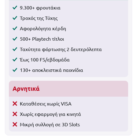
9.300+ φρουτάκια
Τροχός της Τύχης
Αφορολόγητα κέρδη
500+ Playtech τίτλοι
Ταχύτητα φόρτωσης 2 δευτερόλεπτα
Έως 100 FS/εβδομάδα
130+ αποκλειστικά παιχνίδια
Αρνητικά
Καταθέσεις χωρίς VISA
Χωρίς εφαρμογή για κινητά
Μικρή συλλογή σε 3D Slots