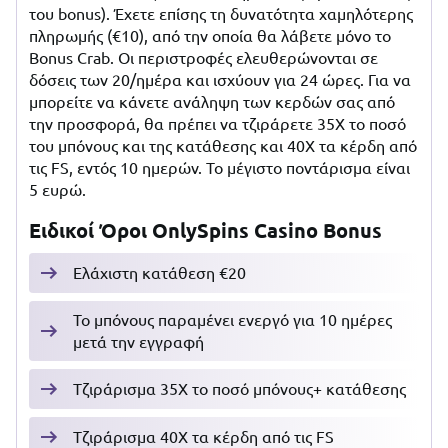
του bonus). Έχετε επίσης τη δυνατότητα χαμηλότερης
πληρωμής (€10), από την οποία θα λάβετε μόνο το
Bonus Crab. Οι περιστροφές ελευθερώνονται σε
δόσεις των 20/ημέρα και ισχύουν για 24 ώρες. Για να
μπορείτε να κάνετε ανάληψη των κερδών σας από
την προσφορά, θα πρέπει να τζιράρετε 35Χ το ποσό
του μπόνους και της κατάθεσης και 40Χ τα κέρδη από
τις FS, εντός 10 ημερών. Το μέγιστο ποντάρισμα είναι
5 ευρώ.
Ειδικοί Όροι OnlySpins Casino Bonus
Ελάχιστη κατάθεση €20
Το μπόνους παραμένει ενεργό για 10 ημέρες
μετά την εγγραφή
Tζιράρισμα 35Χ το ποσό μπόνους+ κατάθεσης
Τζιράρισμα 40Χ τα κέρδη από τις FS