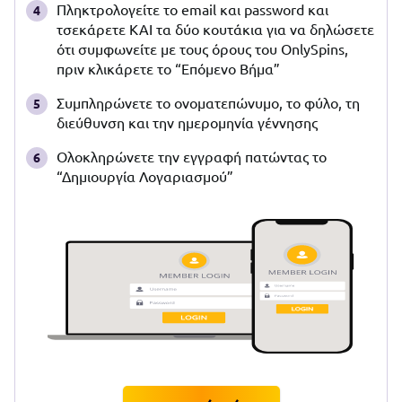
Πληκτρολογείτε το email και password και
4
τσεκάρετε ΚΑΙ τα δύο κουτάκια για να δηλώσετε
ότι συμφωνείτε με τους όρους του OnlySpins,
πριν κλικάρετε το “Επόμενο Βήμα”
Συμπληρώνετε το ονοματεπώνυμο, το φύλο, τη
5
διεύθυνση και την ημερομηνία γέννησης
Ολοκληρώνετε την εγγραφή πατώντας το
6
“Δημιουργία Λογαριασμού”