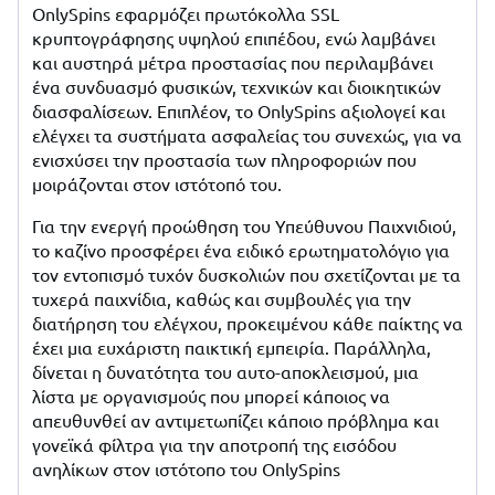
OnlySpins εφαρμόζει πρωτόκολλα SSL
κρυπτογράφησης υψηλού επιπέδου, ενώ λαμβάνει
και αυστηρά μέτρα προστασίας που περιλαμβάνει
ένα συνδυασμό φυσικών, τεχνικών και διοικητικών
διασφαλίσεων. Επιπλέον, τo OnlySpins αξιολογεί και
ελέγχει τα συστήματα ασφαλείας του συνεχώς, για να
ενισχύσει την προστασία των πληροφοριών που
μοιράζονται στον ιστότοπό του.
Για την ενεργή προώθηση του Υπεύθυνου Παιχνιδιού,
το καζίνο προσφέρει ένα ειδικό ερωτηματολόγιο για
τον εντοπισμό τυχόν δυσκολιών που σχετίζονται με τα
τυχερά παιχνίδια, καθώς και συμβουλές για την
διατήρηση του ελέγχου, προκειμένου κάθε παίκτης να
έχει μια ευχάριστη παικτική εμπειρία. Παράλληλα,
δίνεται η δυνατότητα του αυτο-αποκλεισμού, μια
λίστα με οργανισμούς που μπορεί κάποιος να
απευθυνθεί αν αντιμετωπίζει κάποιο πρόβλημα και
γονεϊκά φίλτρα για την αποτροπή της εισόδου
ανηλίκων στον ιστότοπο του OnlySpins