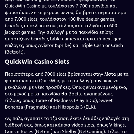
QuickWin Casino με τουλάχιστον 7.700 παιχνίδια και
φρουτάκια. Σε επιμέρους μενού, θα βρείτε περισσότερα
από 7.000 slots, τουλάχιστον 180 live dealer games,
δεκάδες αποκλειστικούς τίτλους και το λιγότερο 600
jackpot games. Την συλλογή με τα παιχνίδια επίσης
απαρτίζουν δεκάδες table games και αρκετά next-gen
επιλογές, όπως Aviator (Spribe) και Triple Cash or Crash
(Betsoft).
QuickWin Casino Slots
Περισσότερα από 7000 slots βρίσκονται στην λίστα με τα
φρουτάκια στο QuickWin, με τη συλλογή συνεχώς να
μεγαλώνει με νέες προσθήκες. Όπως είναι αναμενόμενο,
στο μενού με τα παιχνίδια θα βρείτε αγαπημένους
τίτλους, όπως Tome of Madness (Play n Go), Sweet
Bonanza (Pragmatic) και Nitropolis 3 (ELK).
Αν, πάλι, αγαπάτε τα τζακποτ, έχετε δεκάδες επιλογές στη
διάθεσή σας, όπως και κάποια video slots, όπως Vikings,
Guns n Roses (Netent) και Shelby (NetGaming). Τέλος, το