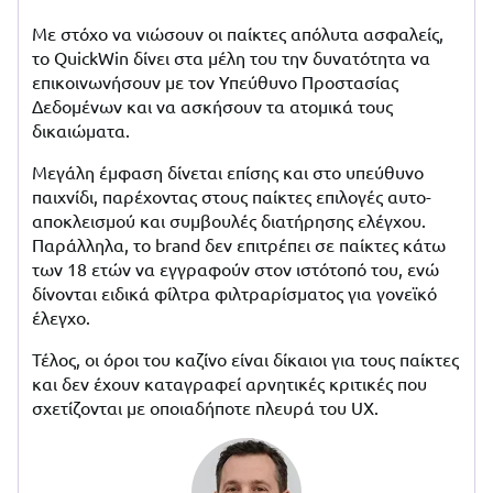
Με στόχο να νιώσουν οι παίκτες απόλυτα ασφαλείς,
το QuickWin δίνει στα μέλη του την δυνατότητα να
επικοινωνήσουν με τον Υπεύθυνο Προστασίας
Δεδομένων και να ασκήσουν τα ατομικά τους
δικαιώματα.
Μεγάλη έμφαση δίνεται επίσης και στο υπεύθυνο
παιχνίδι, παρέχοντας στους παίκτες επιλογές αυτο-
αποκλεισμού και συμβουλές διατήρησης ελέγχου.
Παράλληλα, το brand δεν επιτρέπει σε παίκτες κάτω
των 18 ετών να εγγραφούν στον ιστότοπό του, ενώ
δίνονται ειδικά φίλτρα φιλτραρίσματος για γονεϊκό
έλεγχο.
Τέλος, οι όροι του καζίνο είναι δίκαιοι για τους παίκτες
και δεν έχουν καταγραφεί αρνητικές κριτικές που
σχετίζονται με οποιαδήποτε πλευρά του UX.