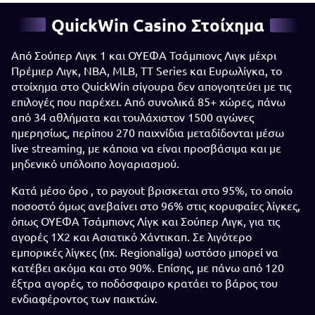
QuickWin Casino Στοίχημα
Από Σούπερ Λιγκ 1 και ΟΥΕΦΑ Τσάμπιονς Λιγκ μέχρι
Πρέμιερ Λιγκ, NBA, MLB, TT Series και Ευρωλίγκα, το
στοίχημα στο QuickWin σίγουρα δεν απογοητεύει με τις
επιλογές που παρέχει. Από συνολικά 85+ χώρες, πάνω
από 34 αθλήματα και τουλάχιστον 1500 αγώνες
ημερησίως, περίπου 270 παιχνίδια μεταδίδονται μέσω
live streaming, με κάποια να είναι προσβάσιμα και με
μηδενικό υπόλοιπο λογαριασμού.
Κατά μέσο όρο , το payout βρισκεται στο 95%, το οποίο
ποσοστό όμως ανεβαίνει στο 96% στις κορυφαίες λίγκες,
όπως ΟΥΕΦΑ Τσάμπιονς Λίγκ και Σούπερ Λιγκ, για τις
αγορές 1Χ2 και Ασιατικό Χάντικαπ. Σε λιγότερο
εμπορικές λίγκες (πχ. Regionaliga) ωστόσο μπορεί να
κατέβει ακόμα και στο 90%. Επίσης, με πάνω από 120
έξτρα αγορές, το ποδόσφαιρο κρατάει το βάρος του
ενδιαφέροντος των παικτών.