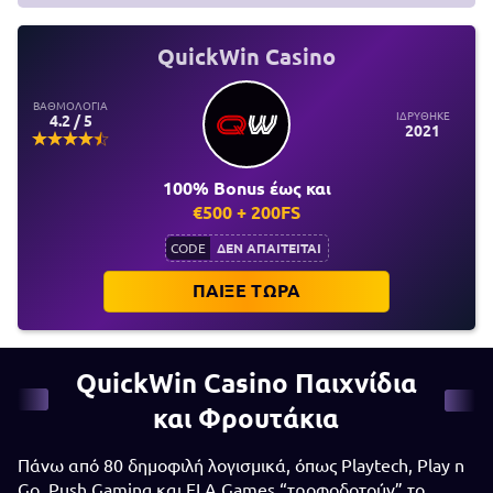
QuickWin Casino
ΒΑΘΜΟΛΟΓΙΑ
ΙΔΡΥΘΗΚΕ
4.2 / 5
2021
100% Bonus έως και
€500 + 200FS
ΔΕΝ ΑΠΑΙΤΕΙΤΑΙ
CODE
ΠΑΙΞΕ ΤΩΡΑ
QuickWin Casino Παιχνίδια
και Φρουτάκια
Πάνω από 80 δημοφιλή λογισμικά, όπως Playtech, Play n
Go, Push Gaming και ELA Games “τροφοδοτούν” το