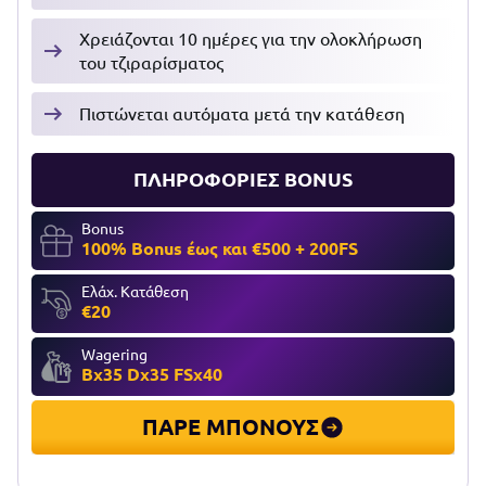
Χρειάζονται 10 ημέρες για την ολοκλήρωση
του τζιραρίσματος
Πιστώνεται αυτόματα μετά την κατάθεση
ΠΛΗΡΟΦΟΡΙΕΣ BONUS
Bonus
100% Bonus έως και
€500 + 200FS
Ελάχ. Κατάθεση
€20
Wagering
Bx35 Dx35 FSx40
ΠΑΡΕ ΜΠΟΝΟΥΣ