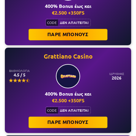
400% Bonus έως και
€2.500 +350FS
ΔΕΝ ΑΠΑΙΤΕΙΤΑΙ
CODE
ΠΑΡΕ ΜΠΟΝΟΥΣ
Grattiano Casino
ΒΑΘΜΟΛΟΓΙΑ
ΙΔΡΥΘΗΚΕ
4.5 / 5
2026
400% Bonus έως και
€2.500 +350FS
ΔΕΝ ΑΠΑΙΤΕΙΤΑΙ
CODE
ΠΑΡΕ ΜΠΟΝΟΥΣ