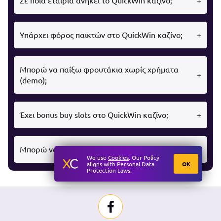
Σε ποιά εταιρία ανήκει το QuickWin καζίνο;
με ποια καζίνο συνεργάζονται.
play και στο υπεύθυνο παιχνίδι, ενώ, ταυτόχρονα,
έχει λάβει όλα τα απαραίτητα μέτρα για την
προστασία των συναλλαγών και των προσωπικών
Είναι στην ιδιοκτησία της Liernin Enterprises LTD, η
Υπάρχει φόρος παικτών στο QuickWin καζίνο;
δεδομένων των παικτών. Δεν υπάρχει καμία
οποία έχει στην κατοχή της πάνω από 35
ένδειξη δολιοφθοράς ή εξαπάτησης.
πετυχημένα online casino, όπως τα Slots Palace και
MyEmpire.
Απολύτως κανένας. Για τους Έλληνες παίκτες, η
Μπορώ να παίξω φρουτάκια χωρίς χρήματα
δραστηριότητά τους στο QuickWin είναι εντελώς
(demo);
αφορολόγητη.
Φυσικά και μπορείτε. Η μόνη προϋπόθεση για να
Έχει bonus buy slots στο QuickWin καζίνο;
το καταφέρετε, είναι απλά να είστε
αποσυνδεδεμένος από τον λογαριασμό σας.
Κατόπιν, θα ενεργοποιηθεί η επιλογή “Demo”, η
Και βέβαια έχει. Μπορείτε να βρείτε τις bonus buy
Μπορώ να παίξω στο Quickwin 2860;
οποία θα φαίνεται όταν πατάτε πάνω στο
επιλογές μέσα στο μενού με τα φρουτάκια ή μέσω
We use
Cookies
. Our Policy
OK
aligns with Personal Data
αγαπημένο σας slot.
το search bar, χρησιμοποιώντας τον όρο “bonus”
Protection Laws.
και φιλτράροντας τα αποτελέσματα.
Όχι, η σελίδα δεν είναι πια διαθέσιμη για παιχνίδι.
Υποδεχόταν παλαιότερα Έλληνες παίκτες χωρίς
προβλήματα, αλλά πλέον η λειτουργία της έχει
μεταφερθεί στο Quickwin 1, όπου μπορείτε να