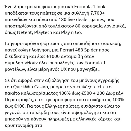
Ένα λαμπερό και φουτουριστικό Formula 1 look
υποδέχεται τους παίκτες σε μια συλλογή 7.700+
παιχνιδιών και πάνω από 180 live dealer games, που
υποστηρίζονται από τουλάχιστον 80 κορυφαία λογισμικά,
όπως Netent, Playtech και Play n Go.
Γρήγοροι χρόνοι φόρτωσης από οποιαδήποτε συσκευή,
πανεύκολη πλοήγηση, μια Ferrari 488 Spider προς
διεκδίκηση και έως €1000 ανταμοιβή όταν
συμπληρωθούν όλες οι συλλογές των Formula 1
μοντέλων, είναι μέρη ενός UX που μαγνητίζει.
Σε ότι αφορά στην αξιολόγηση του μπόνους εγγραφής
του QuickWin Casino, μπορείτε να επιλέξετε είτε το
πακέτο καλωσορίσματος 100% έως €500 + 200 Δωρεάν
Περιστροφές, είτε την προσφορά του στοιχήματος 100%
έως €100. Για τους Έλληνες παίκτες, ευχάριστο είναι το
γεγονός ότι τα κέρδη τους είναι αφορολόγητα και ότι
μπορούν να κάνουν πληρωμές με ελληνικές κάρτες και
κρυπτονομίσματα.