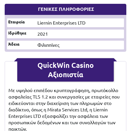
ΓΕΝΙΚΕΣ ΠΛΗΡΟΦΟΡΙΕΣ
Εταιρεία
Liernin Enterprises LTD
Ιδρύθηκε
2021
Άδεια
Φιλιππίνες
QuickWin Casino
Αξιοπιστία
Με υψηλού επιπέδου κρυπτογράφηση, πρωτόκολλο
ασφαλείας TLS 1.2 και συνεργασίες με εταιρείες που
ειδικεύονται στην διαχείριση των πληρωμών στο
διαδίκτυο, όπως η Mirata Services Ltd, η Liernin
Enterprises LTD εξασφαλίζει την ασφάλεια των
προσωπικών δεδομένων και των συναλλαγών των
παικτών.