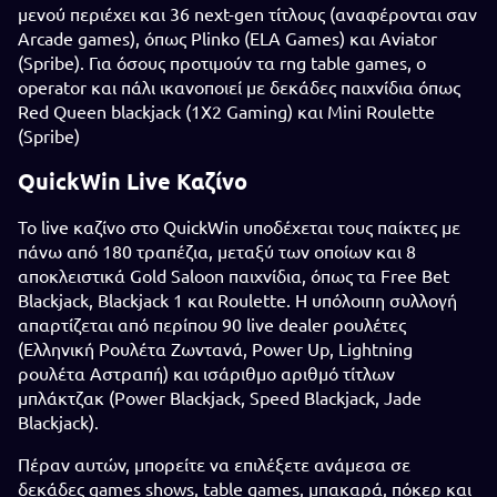
μενού περιέχει και 36 next-gen τίτλους (αναφέρονται σαν
Arcade games), όπως Plinko (ELA Games) και Aviator
(Spribe). Για όσους προτιμούν τα rng table games, ο
operator και πάλι ικανοποιεί με δεκάδες παιχνίδια όπως
Red Queen blackjack (1X2 Gaming) και Mini Roulette
(Spribe)
QuickWin Live Καζίνο
Το live καζίνο στο QuickWin υποδέχεται τους παίκτες με
πάνω από 180 τραπέζια, μεταξύ των οποίων και 8
αποκλειστικά Gold Saloon παιχνίδια, όπως τα Free Bet
Blackjack, Blackjack 1 και Roulette. Η υπόλοιπη συλλογή
απαρτίζεται από περίπου 90 live dealer ρουλέτες
(Ελληνική Ρουλέτα Ζωντανά, Power Up, Lightning
ρουλέτα Αστραπή) και ισάριθμο αριθμό τίτλων
μπλάκτζακ (Power Blackjack, Speed Blackjack, Jade
Blackjack).
Πέραν αυτών, μπορείτε να επιλέξετε ανάμεσα σε
δεκάδες games shows, table games, μπακαρά, πόκερ και