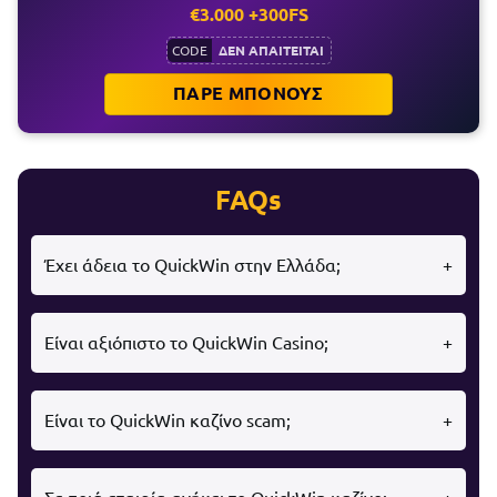
€3.000 +300FS
ΔΕΝ ΑΠΑΙΤΕΙΤΑΙ
CODE
ΠΑΡΕ ΜΠΟΝΟΥΣ
FAQs
Έχει άδεια το QuickWin στην Ελλάδα;
Το QuickWin Casino λειτουργεί με νόμιμη άδεια που
Είναι αξιόπιστο το QuickWin Casino;
φέρει, μέσω της ιδιοκτήτριας Liernin Enterprises
LTD, από την κυβέρνηση των Φιλιππίνων. Αυτή, της
επιτρέπει να δέχεται Έλληνες παίκτες, ασχέτως αν
Και μόνο το γεγονός ότι ο operator πλαισιώνεται
Είναι το QuickWin καζίνο scam;
δεν έχει λάβει και την σχετική άδεια από την ΕΕΕΠ.
από 82+ κορυφαίους παρόχους δείχνει ένα μεγάλο
βαθμό εμπιστοσύνης και αξιοπιστίας, επειδή τα
κορυφαία λογισμικά είναι εξαιρετικά προσεκτικά
Το καζίνο έχει κάνει μια σοβαρή επένδυση στο fair