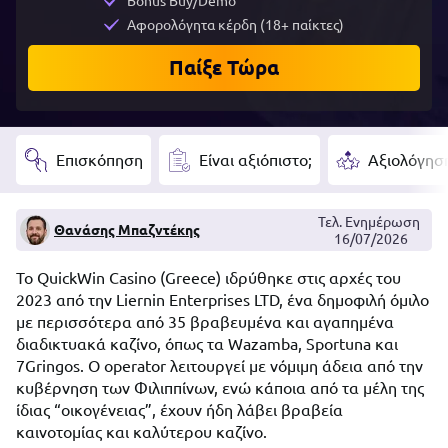
Bonus Buy/Demo
Αφορολόγητα κέρδη (18+ παίκτες)
Παίξε Τώρα
Επισκόπηση
Είναι αξιόπιστο;
Αξιολόγησ
Τελ. Ενημέρωση
Θανάσης Μπαζντέκης
16/07/2026
Το QuickWin Casino (Greece) ιδρύθηκε στις αρχές του
2023 από την Liernin Enterprises LTD, ένα δημοφιλή όμιλο
με περισσότερα από 35 βραβευμένα και αγαπημένα
διαδικτυακά καζίνο, όπως τα Wazamba, Sportuna και
7Gringos. O operator λειτουργεί με νόμιμη άδεια από την
κυβέρνηση των Φιλιππίνων, ενώ κάποια από τα μέλη της
ίδιας “οικογένειας”, έχουν ήδη λάβει βραβεία
καινοτομίας και καλύτερου καζίνο.