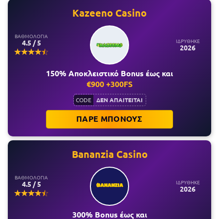
Kazeeno Casino
ΒΑΘΜΟΛΟΓΙΑ
ΙΔΡΥΘΗΚΕ
4.5 / 5
2026
150% Αποκλειστικό Bonus έως και
€900 +300FS
ΔΕΝ ΑΠΑΙΤΕΙΤΑΙ
CODE
ΠΑΡΕ ΜΠΟΝΟΥΣ
Bananzia Casino
ΒΑΘΜΟΛΟΓΙΑ
ΙΔΡΥΘΗΚΕ
4.5 / 5
2026
300% Bonus έως και