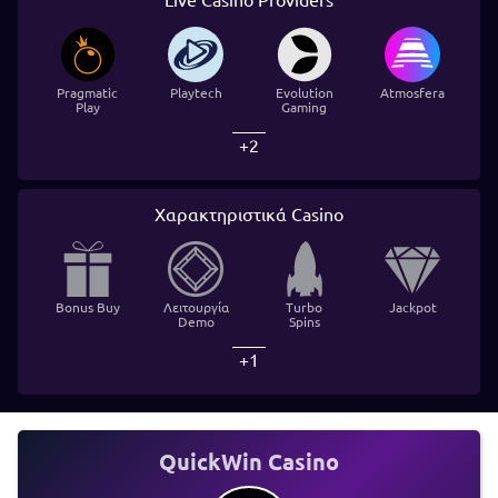
Live Casino Providers
Pragmatic
Playtech
Evolution
Atmosfera
Play
Gaming
+2
Χαρακτηριστικά Casino
Bonus Buy
Λειτουργία
Turbo
Jackpot
Demo
Spins
+1
QuickWin Casino