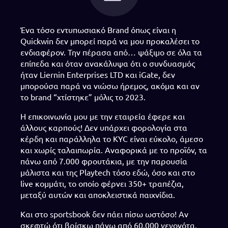
Ένα τόσο εντυπωσιακό Brand όπως είναι η
Quickwin δεν μπορεί παρά να μου προκαλέσει το
ενδιαφέρον. Την πέρασα από… ψάξιμο σε όλα τα
επίπεδα και όταν ανακάλυψα ότι ο συνδυασμός
ήταν Liernin Enterprises LTD και iGate, δεν
μπορούσα παρά να νιώσω ήρεμος, ακόμα και αν
το brand “χτίστηκε” μόλις το 2023.
Η επικοινωνία μου με την εταιρεία έφερε και
άλλους καρπούς! Δεν υπάρχει φορολογία στα
κέρδη και παράλληλα το KYC είναι εύκολο, άμεσο
και χωρίς ταλαιπωρία. Αναφορικά με το προϊόν, τα
πάνω από 7.000 φρουτάκια, με την παρουσία
μάλιστα και της Playtech τόσο εδώ, όσο και στο
live κομμάτι, το οποίο φέρνει 350+ τραπέζια,
μεταξύ αυτών και αποκλειστικά παιχνίδια.
Και στο sportsbook δεν πάει πίσω ωστόσο! Αν
σκεφτώ ότι βρίσκω πάνω από 60.000 γεγονότα,