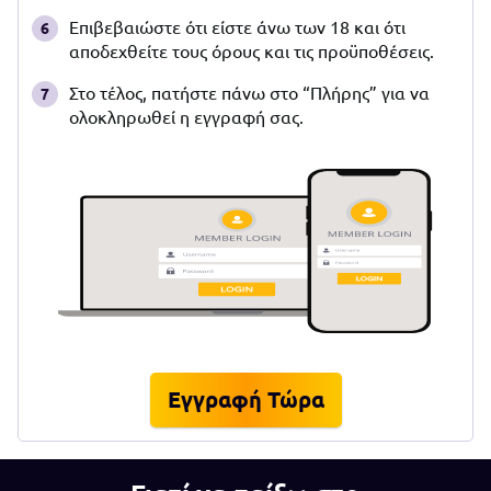
Επιβεβαιώστε ότι είστε άνω των 18 και ότι
6
αποδεχθείτε τους όρους και τις προϋποθέσεις.
Στο τέλος, πατήστε πάνω στο “Πλήρης” για να
7
ολοκληρωθεί η εγγραφή σας.
Εγγραφή Τώρα