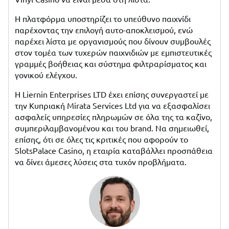
Η πλατφόρμα υποστηρίζει το υπεύθυνο παιχνίδι
παρέχοντας την επιλογή αυτο-αποκλεισμού, ενώ
παρέχει λίστα με οργανισμούς που δίνουν συμβουλές
στον τομέα των τυχερών παιχνιδιών με εμπιστευτικές
γραμμές βοήθειας και σύστημα φιλτραρίσματος και
γονικού ελέγχου.
Η Liernin Enterprises LTD έχει επίσης συνεργαστεί με
την Κυπριακή Mirata Services Ltd για να εξασφαλίσει
ασφαλείς υπηρεσίες πληρωμών σε όλα της τα καζίνο,
συμπεριλαμβανομένου και του brand. Να σημειωθεί,
επίσης, ότι σε όλες τις κριτικές που αφορούν το
SlotsPalace Casino, η εταιρία καταβάλλει προσπάθεια
να δίνει άμεσες λύσεις στα τυχόν προβλήματα.