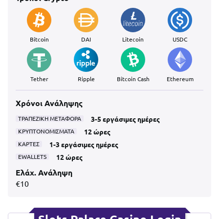
Bitcoin
DAI
Litecoin
USDC
Tether
Ripple
Bitcoin Cash
Ethereum
Χρόνοι Ανάληψης
ΤΡΑΠΕΖΙΚΉ ΜΕΤΑΦΟΡΆ
3-5 εργάσιμες ημέρες
ΚΡΥΠΤΟΝΟΜΊΣΜΑΤΑ
12 ώρες
ΚΆΡΤΕΣ
1-3 εργάσιμες ημέρες
EWALLETS
12 ώρες
Ελάχ. Ανάληψη
€10