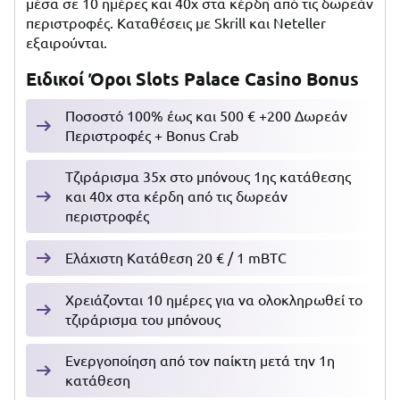
μέσα σε 10 ημέρες και 40x στα κέρδη από τις δωρεάν
περιστροφές. Καταθέσεις με Skrill και Neteller
εξαιρούνται.
Ειδικοί Όροι Slots Palace Casino Bonus
Ποσοστό 100% έως και 500 € +200 Δωρεάν
Περιστροφές + Bonus Crab
Τζιράρισμα 35x στο μπόνους 1ης κατάθεσης
και 40x στα κέρδη από τις δωρεάν
περιστροφές
Ελάχιστη Κατάθεση 20 € / 1 mBTC
Χρειάζονται 10 ημέρες για να ολοκληρωθεί το
τζιράρισμα του μπόνους
Ενεργοποίηση από τον παίκτη μετά την 1η
κατάθεση