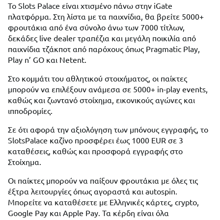
Το Slots Palace είναι χτισμένο πάνω στην iGate
πλατφόρμα. Στη λίστα με τα παιχνίδια, θα βρείτε 5000+
φρουτάκια από ένα σύνολο άνω των 7000 τίτλων,
δεκάδες live dealer τραπέζια και μεγάλη ποικιλία από
παιχνίδια τζάκποτ από παρόχους όπως Pragmatic Play,
Play n’ GO και Netent.
Στο κομμάτι του αθλητικού στοιχήματος, οι παίκτες
μπορούν να επιλέξουν ανάμεσα σε 5000+ in-play events,
καθώς και ζωντανό στοίχημα, εικονικούς αγώνες και
ιπποδρομίες.
Σε ότι αφορά την αξιολόγηση των μπόνους εγγραφής, το
SlotsPalace καζίνο προσφέρει έως 1000 EUR σε 3
καταθέσεις, καθώς και προσφορά εγγραφής στο
Στοίχημα.
Οι παίκτες μπορούν να παίξουν φρουτάκια με όλες τις
έξτρα λειτουργίες όπως αγοραστά και autospin.
Μπορείτε να καταθέσετε με Ελληνικές κάρτες, crypto,
Google Pay και Apple Pay. Τα κέρδη είναι όλα