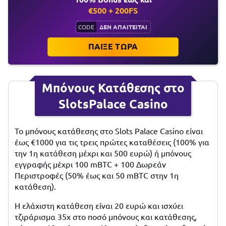
€500 + 200FS
ΔΕΝ ΑΠΑΙΤΕΙΤΑΙ
CODE
ΠΑΙΞΕ ΤΩΡΑ
Μπόνους Κατάθεσης στο
SlotsPalace Casino
Το μπόνους κατάθεσης στο Slots Palace Casino είναι
έως €1000 για τις τρεις πρώτες καταθέσεις (100% για
την 1η κατάθεση μέχρι και 500 ευρώ) ή μπόνους
εγγραφής μέχρι 100 mBTC + 100 Δωρεάν
Περιστροφές (50% έως και 50 mBTC στην 1η
κατάθεση).
Η ελάχιστη κατάθεση είναι 20 ευρώ και ισχύει
τζιράρισμα 35x στο ποσό μπόνους και κατάθεσης,