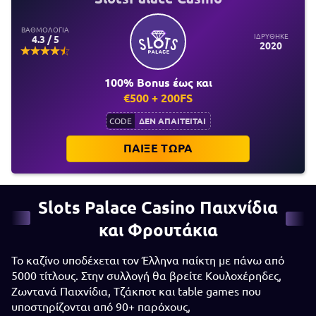
ΒΑΘΜΟΛΟΓΙΑ
ΙΔΡΥΘΗΚΕ
4.3 / 5
2020
100% Bonus έως και
€500 + 200FS
ΔΕΝ ΑΠΑΙΤΕΙΤΑΙ
CODE
ΠΑΙΞΕ ΤΩΡΑ
Slots Palace Casino Παιχνίδια
και Φρουτάκια
Το καζίνο υποδέχεται τον Έλληνα παίκτη με πάνω από
5000 τίτλους. Στην συλλογή θα βρείτε Κουλοχέρηδες,
Ζωντανά Παιχνίδια, Τζάκποτ και table games που
υποστηρίζονται από 90+ παρόχους,