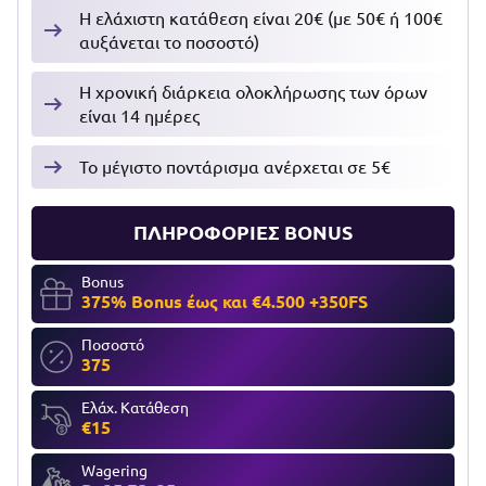
Η ελάχιστη κατάθεση είναι 20€ (με 50€ ή 100€
αυξάνεται το ποσοστό)
Η χρονική διάρκεια ολοκλήρωσης των όρων
είναι 14 ημέρες
Το μέγιστο ποντάρισμα ανέρχεται σε 5€
ΠΛΗΡΟΦΟΡΙΕΣ BONUS
Bonus
375% Bonus έως και
€4.500 +350FS
Ποσοστό
375
Ελάχ. Κατάθεση
€15
Wagering