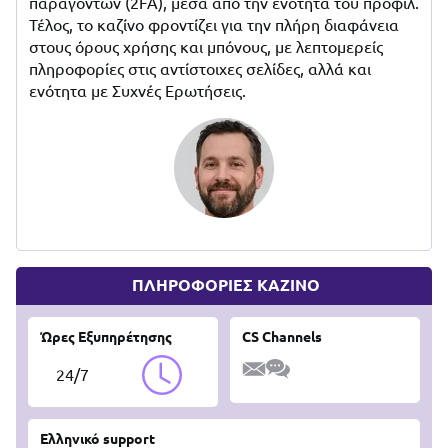
παραγόντων (2FA), μέσα από την ενότητα του προφίλ.
Τέλος, το καζίνο φροντίζει για την πλήρη διαφάνεια
στους όρους χρήσης και μπόνους, με λεπτομερείς
πληροφορίες στις αντίστοιχες σελίδες, αλλά και
ενότητα με Συχνές Ερωτήσεις.
ΠΛΗΡΟΦΟΡΙΕΣ ΚΑΖΙΝΟ
Ώρες Εξυπηρέτησης
CS Channels
24/7
Ελληνικό support