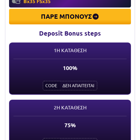
Bx35 FSx35
ΠΑΡΕ ΜΠΟΝΟΥΣ
Deposit Bonus steps
1Η ΚΑΤΆΘΕΣΗ
100%
CODE
ΔΕΝ ΑΠΑΙΤΕΙΤΑΙ
2Η ΚΑΤΆΘΕΣΗ
75%