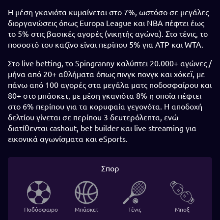
Η μέση γκανιότα κυμαίνεται στο 7%, ωστόσο σε μεγάλες
διοργανώσεις όπως Europa League και NBA πέφτει έως
το 5% στις βασικές αγορές (νικητής αγώνα). Στο τένις, το
ποσοστό του καζίνο είναι περίπου 5% για ATP και WTA.
Στο live betting, το Spingranny καλύπτει 20.000+ αγώνες /
μήνα από 20+ αθλήματα όπως πινγκ πονγκ και χόκεϊ, με
πάνω από 100 αγορές στα μεγάλα ματς ποδοσφαίρου και
80+ στο μπάσκετ, με μέση γκανιότα 8% η οποία πέφτει
στο 6% περίπου για τα κορυφαία γεγονότα. Η αποδοχή
δελτίου γίνεται σε περίπου 3 δευτερόλεπτα, ενώ
διατίθενται cashout, bet builder και live streaming για
εικονικά αγωνίσματα και eSports.
Σπορ
Ποδόσφαιρο
Μπάσκετ
Τένις
Μποξ