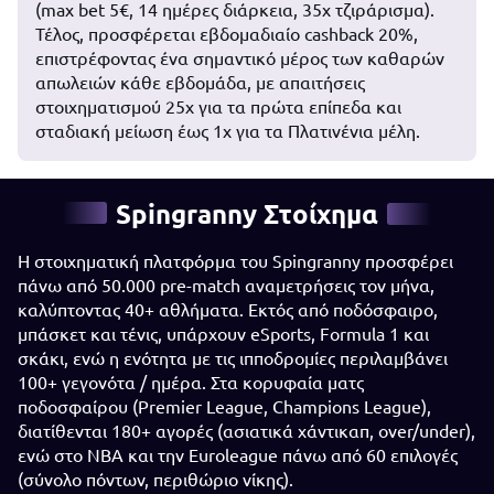
(max bet 5€, 14 ημέρες διάρκεια, 35x τζιράρισμα).
Τέλος, προσφέρεται εβδομαδιαίο cashback 20%,
επιστρέφοντας ένα σημαντικό μέρος των καθαρών
απωλειών κάθε εβδομάδα, με απαιτήσεις
στοιχηματισμού 25x για τα πρώτα επίπεδα και
σταδιακή μείωση έως 1x για τα Πλατινένια μέλη.
Spingranny Στοίχημα
Η στοιχηματική πλατφόρμα του Spingranny προσφέρει
πάνω από 50.000 pre-match αναμετρήσεις τον μήνα,
καλύπτοντας 40+ αθλήματα. Εκτός από ποδόσφαιρο,
μπάσκετ και τένις, υπάρχουν eSports, Formula 1 και
σκάκι, ενώ η ενότητα με τις ιπποδρομίες περιλαμβάνει
100+ γεγονότα / ημέρα. Στα κορυφαία ματς
ποδοσφαίρου (Premier League, Champions League),
διατίθενται 180+ αγορές (ασιατικά χάντικαπ, over/under),
ενώ στο NBA και την Euroleague πάνω από 60 επιλογές
(σύνολο πόντων, περιθώριο νίκης).