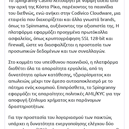
Το Spingranny Casino λειτουργεί με νόμιμη άδεια από
την αρχή της Κόστα Ρίκα, παρέχοντας τα παιχνίδια
του διεθνώς, ενώ ανήκει στην Codivico Cloudware, μια
εταιρεία που διαχειρίζεται και άλλα γνωστά brands,
όπως το Spinmama, αυξάνοντας την αξιοπιστία της. Η
πλατφόρμα εφαρμόζει προηγμένα πρωτόκολλα
ασφαλείας, όπως κρυπτογράφηση SSL 128-bit και
firewall, ώστε να διασφαλίζεται η προστασία των
προσωπικών δεδομένων και των συναλλαγών.
Στο κομμάτι του υπεύθυνου παιχνιδιού, η πλατφόρμα
διαθέτει όλα τα απαραίτητα εργαλεία, από τη
δυνατότητα ορίων κατάθεσης, τζιραρίσματος και
απωλειών, μέχρι τον άμεσο αυτοαποκλεισμό με το
πάτημα ενός κουμπιού. Επιπρόσθετα, το Spingranny
εφαρμόζει τις απαραίτητες πολιτικές AML/KYC για την
αποφυγή ξέπλυμα χρήματος και παράνομων
δραστηριοτήτων.
Για την προστασία του λογαριασμού των παικτών,
υπάρχει η δυνατότητα ενεργοποίησης ελέγχου δύο