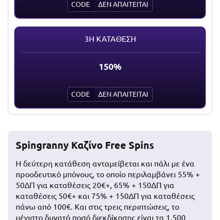
CODE
ΔΕΝ ΑΠΑΙΤΕΙΤΑΙ
3Η ΚΑΤΆΘΕΣΗ
150%
CODE
ΔΕΝ ΑΠΑΙΤΕΙΤΑΙ
Spingranny Καζίνο Free Spins
Η δεύτερη κατάθεση ανταμείβεται και πάλι με ένα
προοδευτικό μπόνους, το οποίο περιλαμβάνει 55% +
50ΔΠ για καταθέσεις 20€+, 65% + 150ΔΠ για
καταθέσεις 50€+ και 75% + 150ΔΠ για καταθέσεις
πάνω από 100€. Και στις τρεις περιπτώσεις, το
μέγιστο δυνατό ποσό διεκδίκησης είναι τα 1.500