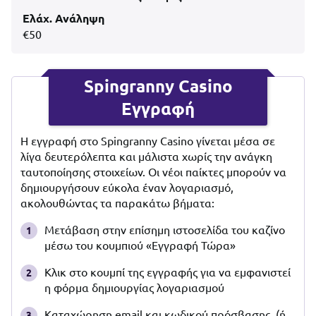
Ελάχ. Ανάληψη
€50
Spingranny Casino
Εγγραφή
Η εγγραφή στο Spingranny Casino γίνεται μέσα σε
λίγα δευτερόλεπτα και μάλιστα χωρίς την ανάγκη
ταυτοποίησης στοιχείων. Οι νέοι παίκτες μπορούν να
δημιουργήσουν εύκολα έναν λογαριασμό,
ακολουθώντας τα παρακάτω βήματα:
Μετάβαση στην επίσημη ιστοσελίδα του καζίνο
1
μέσω του κουμπιού «Εγγραφή Τώρα»
Κλικ στο κουμπί της εγγραφής για να εμφανιστεί
2
η φόρμα δημιουργίας λογαριασμού
Καταχώρηση email και κωδικού πρόσβασης, (ή
3