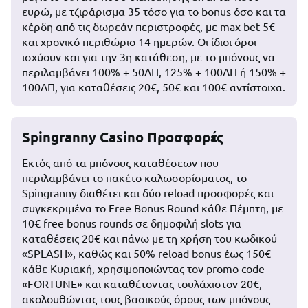
ευρώ, με τζιράρισμα 35 τόσο για το bonus όσο και τα
κέρδη από τις δωρεάν περιστροφές, με max bet 5€
και χρονικό περιθώριο 14 ημερών. Οι ίδιοι όροι
ισχύουν και για την 3η κατάθεση, με το μπόνους να
περιλαμβάνει 100% + 50ΔΠ, 125% + 100ΔΠ ή 150% +
100ΔΠ, για καταθέσεις 20€, 50€ και 100€ αντίστοιχα.
Spingranny Casino Προσφορές
Εκτός από τα μπόνους καταθέσεων που
περιλαμβάνει το πακέτο καλωσορίσματος, το
Spingranny διαθέτει και δύο reload προσφορές και
συγκεκριμένα το Free Bonus Round κάθε Πέμπτη, με
10€ free bonus rounds σε δημοφιλή slots για
καταθέσεις 20€ και πάνω με τη χρήση του κωδικού
«SPLASH», καθώς και 50% reload bonus έως 150€
κάθε Κυριακή, χρησιμοποιώντας τον promo code
«FORTUNE» και καταθέτοντας τουλάχιστον 20€,
ακολουθώντας τους βασικούς όρους των μπόνους