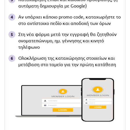
αυτόματη δημιουργία με Google)
Αν υπάρχει κάποιο promo code, καταχωρήστε το
4
στο αντίστοιχο πεδίο και αποδοχή των όρων
Στη νέα φόρμα μετά την εγγραφή θα ζητηθούν
5
ονοματεπώνυμο, ημ. γέννησης και κινητό
τηλέφωνο
Ολοκλήρωση της καταχώρησης στοιχείων και
6
μετάβαση στο ταμείο για την πρώτη κατάθεση