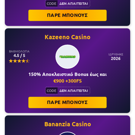
ΔΕΝ ΑΠΑΙΤΕΙΤΑΙ
CODE
ΠΑΡΕ ΜΠΟΝΟΥΣ
Kazeeno Casino
ΒΑΘΜΟΛΟΓΙΑ
ΙΔΡΥΘΗΚΕ
4.5 / 5
2026
150% Αποκλειστικό Bonus έως και
€900 +300FS
ΔΕΝ ΑΠΑΙΤΕΙΤΑΙ
CODE
ΠΑΡΕ ΜΠΟΝΟΥΣ
Bananzia Casino