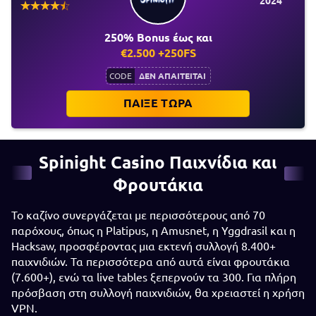
2024
250% Bonus έως και
€2.500 +250FS
ΔΕΝ ΑΠΑΙΤΕΙΤΑΙ
CODE
ΠΑΙΞΕ ΤΩΡΑ
Spinight Casino Παιχνίδια και
Φρουτάκια
Το καζίνο συνεργάζεται με περισσότερους από 70
παρόχους, όπως η Platipus, η Amusnet, η Yggdrasil και η
Hacksaw, προσφέροντας μια εκτενή συλλογή 8.400+
παιχνιδιών. Τα περισσότερα από αυτά είναι φρουτάκια
(7.600+), ενώ τα live tables ξεπερνούν τα 300. Για πλήρη
πρόσβαση στη συλλογή παιχνιδιών, θα χρειαστεί η χρήση
VPN.