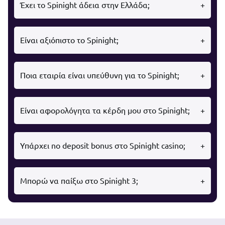
Έχει το Spinight άδεια στην Ελλάδα;
Όχι, το brand δεν έχει αποκτήσει άδεια λειτουργίας
Είναι αξιόπιστο το Spinight;
από την ελληνική κυβέρνηση. Παρ' όλα αυτά,
λειτουργεί κανονικά μέσω της άδειας που έχει
εξασφαλίσει από την επιτροπή παιγνίων των
Με την άδεια λειτουργίας από την PAGCOR και τα
Ποια εταιρία είναι υπεύθυνη για το Spinight;
Φιλιππίνων, προσφέροντας υπηρεσίες καζίνο και
εξελιγμένα πρωτόκολλα ασφαλείας, όπως το TLS
στοιχήματος.
1.2, το brand διασφαλίζει ότι οι συναλλαγές και τα
προσωπικά σας στοιχεία είναι απόλυτα
Τη λειτουργία και διαχείριση του site έχει αναλάβει
Είναι αφορολόγητα τα κέρδη μου στο Spinight;
προστατευμένα, καθιστώντας το αξιόπιστο και
ο κορυφαίος όμιλος Liernin Enterprises Ltd., ο
ασφαλές για παιχνίδι.
οποίος υποστηρίζει επίσης περισσότερα από 70
brands, όπως τα Kingmaker, Bassbet, Ninlay και
Όλα τα κέρδη σας, ανεξαρτήτως ύψους,
Υπάρχει no deposit bonus στο Spinight casino;
MyEmpire.
κατατίθενται στο λογαριασμό σας χωρίς καμία
παρακράτηση φόρου. Ακόμα και για ποσά που
ξεπερνούν τα 100€, το ποσό θα παραμείνει
Αν και η σελίδα δεν προσφέρει μπόνους χωρίς
Μπορώ να παίξω στο Spinight 3;
ακέραιο.
κατάθεση, μπορείτε να επωφεληθείτε από το
welcome bonus, το οποίο σας δίνει έως €500 και
200 δωρεάν περιστροφές με ελάχιστη κατάθεση
Τη δεδομένη στιγμή, μπορείτε να συνδεθείτε μόνο
€20. Παράλληλα, μπορείτε να αποκτήσετε
μέσω του Spinight 3, καθώς το Spinight, που