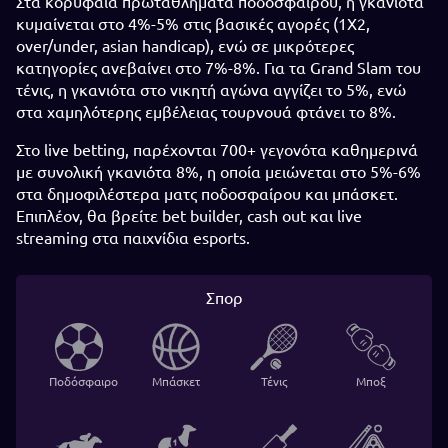
Στα κορυφαία πρωταθλήματα ποδοσφαίρου, η γκανιότα
κυμαίνεται στο 4%-5% στις βασικές αγορές (1Χ2,
over/under, asian handicap), ενώ σε μικρότερες
κατηγορίες ανεβαίνει στο 7%-8%. Για τα Grand Slam του
τένις, η γκανιότα στο νικητή αγώνα αγγίζει το 5%, ενώ
στα χαμηλότερης εμβέλειας τουρνουά φτάνει το 8%.
Στο live betting, παρέχονται 700+ γεγονότα καθημερινά
με συνολική γκανιότα 8%, η οποία μειώνεται στο 5%-6%
στα δημοφιλέστερα ματς ποδοσφαίρου και μπάσκετ.
Επιπλέον, θα βρείτε bet builder, cash out και live
streaming στα παιχνίδια esports.
Σπορ
Ποδόσφαιρο
Μπάσκετ
Τένις
Μποξ