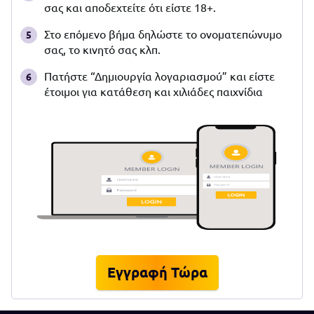
σας και αποδεχτείτε ότι είστε 18+.
Στο επόμενο βήμα δηλώστε το ονοματεπώνυμο
5
σας, το κινητό σας κλπ.
Πατήστε “Δημιουργία λογαριασμού” και είστε
6
έτοιμοι για κατάθεση και χιλιάδες παιχνίδια
Εγγραφή Τώρα