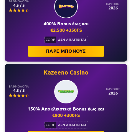
ΒΑΘΜΟΛΟΓΙΑ
ΙΔΡΥΘΗΚΕ
4.5 / 5
2026
400% Bonus έως και
€2.500 +350FS
ΔΕΝ ΑΠΑΙΤΕΙΤΑΙ
CODE
ΠΑΡΕ ΜΠΟΝΟΥΣ
Kazeeno Casino
ΒΑΘΜΟΛΟΓΙΑ
ΙΔΡΥΘΗΚΕ
4.5 / 5
2026
150% Αποκλειστικό Bonus έως και
€900 +300FS
ΔΕΝ ΑΠΑΙΤΕΙΤΑΙ
CODE