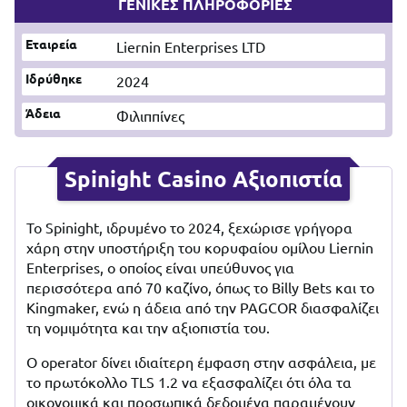
ΓΕΝΙΚΕΣ ΠΛΗΡΟΦΟΡΙΕΣ
Εταιρεία
Liernin Enterprises LTD
Ιδρύθηκε
2024
Άδεια
Φιλιππίνες
Spinight Casino Αξιοπιστία
Το Spinight, ιδρυμένο το 2024, ξεχώρισε γρήγορα
χάρη στην υποστήριξη του κορυφαίου ομίλου Liernin
Enterprises, ο οποίος είναι υπεύθυνος για
περισσότερα από 70 καζίνο, όπως το Billy Bets και το
Kingmaker, ενώ η άδεια από την PAGCOR διασφαλίζει
τη νομιμότητα και την αξιοπιστία του.
Ο operator δίνει ιδιαίτερη έμφαση στην ασφάλεια, με
το πρωτόκολλο TLS 1.2 να εξασφαλίζει ότι όλα τα
οικονομικά και προσωπικά δεδομένα παραμένουν