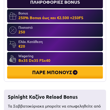
ΠΛΗΡΟΦΟΡΙΕΣ BONUS
Bonus
250% Bonus έως και
€2.500 +250FS
Ποσοστό
250
Ελάχ. Κατάθεση
€20
Wagering
Bx35 Dx35 FSx40
ΠΑΡΕ ΜΠΟΝΟΥΣ
Spinight Καζίνο Reload Bonus
Τα Σαββατοκύριακα μπορείτε να επωφεληθείτε από