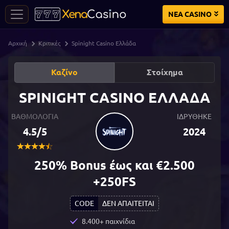
ΝEA CASINO
Αρχική
Κριτικές
Spinight Casino Ελλάδα
Καζίνο
Στοίχημα
SPINIGHT CASINO ΕΛΛΆΔΑ
ΒΑΘΜΟΛΟΓΙΑ
ΙΔΡΥΘΗΚΕ
4.5/5
2024
250% Bonus έως και
€2.500
+250FS
CODE
ΔΕΝ ΑΠΑΙΤΕΙΤΑΙ
8.400+ παιχνίδια