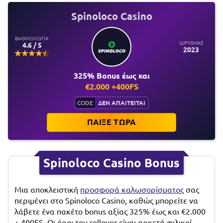
Spinoloco Casino
ΒΑΘΜΟΛΟΓΙΑ
ΙΔΡΥΘΗΚΕ
4.6 / 5
2023
325% Bonus έως και
€2.000 +400FS
ΔΕΝ ΑΠΑΙΤΕΙΤΑΙ
CODE
ΠΑΙΞΕ ΤΩΡΑ
Spinoloco Casino Bonus
Μια αποκλειστική
προσφορά καλωσορίσματος
σας
περιμένει στο Spinoloco Casino, καθώς μπορείτε να
λάβετε ένα πακέτο bonus αξίας 325% έως και €2.000
+ 400FS. Οι όροι του rollover είναι αρκετά φιλικοί,