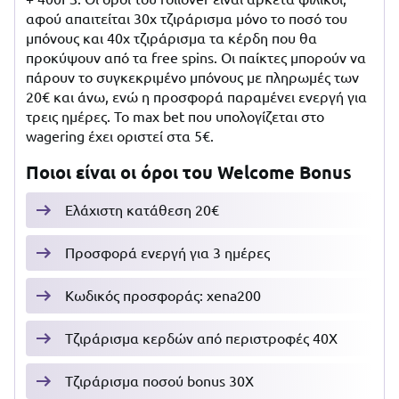
αφού απαιτείται 30x τζιράρισμα μόνο το ποσό του
μπόνους και 40x τζιράρισμα τα κέρδη που θα
προκύψουν από τα free spins. Οι παίκτες μπορούν να
πάρουν το συγκεκριμένο μπόνους με πληρωμές των
20€ και άνω, ενώ η προσφορά παραμένει ενεργή για
τρεις ημέρες. Το max bet που υπολογίζεται στο
wagering έχει οριστεί στα 5€.
Ποιοι είναι οι όροι του Welcome Bonus
Ελάχιστη κατάθεση 20€
Προσφορά ενεργή για 3 ημέρες
Κωδικός προσφοράς: xena200
Τζιράρισμα κερδών από περιστροφές 40Χ
Τζιράρισμα ποσού bonus 30Χ