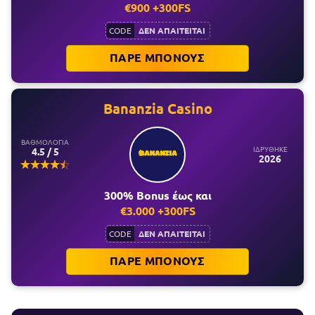
€900 +300FS
ΔΕΝ ΑΠΑΙΤΕΙΤΑΙ
CODE
ΠΑΡΕ ΜΠΟΝΟΥΣ
Bananzia Casino
ΒΑΘΜΟΛΟΓΙΑ
ΙΔΡΥΘΗΚΕ
4.5 / 5
2026
300% Bonus έως και
€3.000 +300FS
ΔΕΝ ΑΠΑΙΤΕΙΤΑΙ
CODE
ΠΑΡΕ ΜΠΟΝΟΥΣ