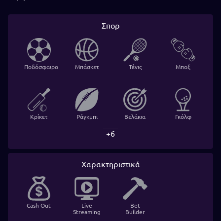
Σπορ
Ποδόσφαιρο
Μπάσκετ
Τένις
Μποξ
Κρίκετ
Ράγκμπι
Βελάκια
Γκόλφ
+6
Χαρακτηριστικά
Cash Out
Live
Bet
Streaming
Builder