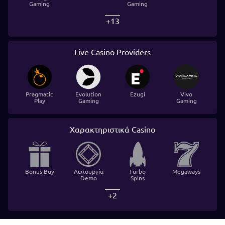
Gaming
Gaming
+13
Live Casino Providers
Pragmatic
Evolution
Ezugi
Vivo
Play
Gaming
Gaming
Χαρακτηριστικά Casino
Bonus Buy
Λειτουργία
Turbo
Megaways
Demo
Spins
+2