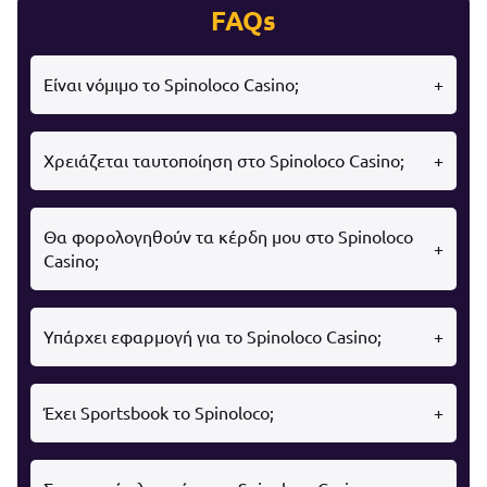
FAQs
Είναι νόμιμο το Spinoloco Casino;
Είναι απόλυτα νόμιμο, καθώς έχει αδειοδοτηθεί
Χρειάζεται ταυτοποίηση στο Spinoloco Casino;
και ελέγχεται από την ρυθμιστική Αρχή του
Κουρασάο. Ανήκει στον όμιλο της Medial N.V, η
οποία συνεργάζεται με τον πάροχο πληρωμών
Η διαδικασία ταυτοποίησης είναι υποχρεωτική με
Θα φορολογηθούν τα κέρδη μου στο Spinoloco
CHITIEN LTD, που εδρεύει στην Κύπρο και
βάση την διεθνή νομοθεσία που υπάρχει για τα
Casino;
ελέγχεται από την αντίστοιχη ρυθμιστική Αρχή.
online casino. Ωστόσο, δεν χρειάζεται κατά την
εγγραφή σας να περάσετε και από την διαδικασία
ταυτοποίησης. Αυτό μπορεί να γίνει αργότερα και
Σε καμία περίπτωση τα κέρδη σας στο Spinoloco
Υπάρχει εφαρμογή για το Spinoloco Casino;
με λιγοστά έγγραφα, όταν έρθει η ώρα για την
Casino δεν θα περάσουν από φορολογία. Όσα
πρώτη σας ανάληψη.
κερδίσετε, τόσα θα πάρετε στην τσέπη σας. Αυτό
συμβαίνει, γιατί το καζίνο είναι αδειοδοτημένο στο
Μπορεί το Spinoloco να μην διαθέτει κάποιο App
Έχει Sportsbook το Spinoloco;
Κουρασάο και δεν είναι υποχρεωμένο να
για κινητά Android / iOS, ωστόσο η ιστοσελίδα του
αποδώσει φόρο στην ελληνική κυβέρνηση, αλλά
είναι εξαιρετικά σχεδιασμένη και τα φορτώματα
δέχεται κανονικά Έλληνες παίκτες 18+.
στην περιήγηση από browsers δεν χρειάζονται
Ναι το Spinoloco διαθέτει πάνω από 40.000 pre