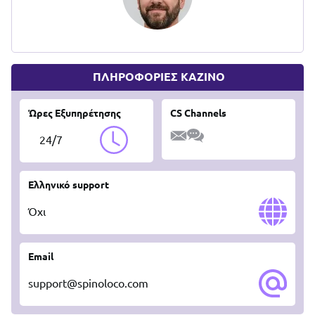
ΠΛΗΡΟΦΟΡΙΕΣ ΚΑΖΙΝΟ
Ώρες Εξυπηρέτησης
CS Channels
24/7
Ελληνικό support
Όχι
Email
support@spinoloco.com