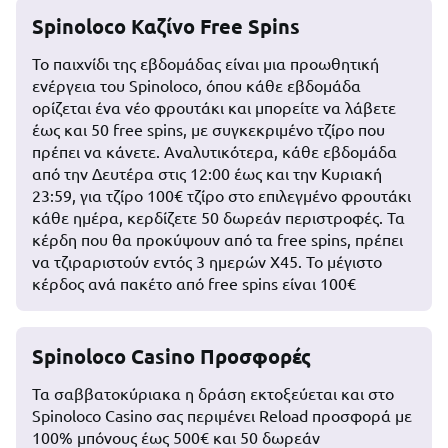
Spinoloco Καζίνο Free Spins
Το παιχνίδι της εβδομάδας είναι μια προωθητική
ενέργεια του Spinoloco, όπου κάθε εβδομάδα
oρίζεται ένα νέο φρουτάκι και μπορείτε να λάβετε
έως και 50 free spins, με συγκεκριμένο τζίρο που
πρέπει να κάνετε. Αναλυτικότερα, κάθε εβδομάδα
από την Δευτέρα στις 12:00 έως και την Κυριακή
23:59, για τζίρο 100€ τζίρο στο επιλεγμένο φρουτάκι
κάθε ημέρα, κερδίζετε 50 δωρεάν περιστροφές. Τα
κέρδη που θα προκύψουν από τα free spins, πρέπει
να τζιραριστούν εντός 3 ημερών Χ45. Το μέγιστο
κέρδος ανά πακέτο από free spins είναι 100€
Spinoloco Casino Προσφορές
Τα σαββατοκύριακα η δράση εκτοξεύεται και στο
Spinoloco Casino σας περιμένει Reload προσφορά με
100% μπόνους έως 500€ και 50 δωρεάν