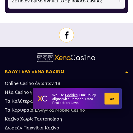
Σε ποιον όμιλο ανήκει το Spinoloco Casino;
παραπάνω από τρία δευτερόλεπτα. Με δύο - τρία
game events στο στοίχημα, σε 20+ αθλήματα. Θα
ταπ, βρίσκεται άμεσα το παιχνίδι που θέλετε και
βρείτε 300+ αγορές σε κορυφαίες ποδοσφαιρικές
είστε έτοιμοι για δράση.
διοργανώσεις, όπως το Champions League, ενώ
Το Spinoloco ιδρύθηκε το 2023 και ανήκει στον
στο live betting θα βρείτε είναι διαθέσιμο το Bet
όμιλο της Medial N.V, η οποία διαχειρίζεται 10+
Builder, το cash out και το Live Streaming στα
επιτυχημένα brands, όπως το Tornadobet και το
Esports.
Reloadbet Casino. Είναι αδειοδοτημένο από την
ρυθμιστική Αρχή του Κουρασάο και δέχεται
Έλληνες παίκτες 18+, χωρίς να απαιτείται
ταυτοποίηση κατά την εγγραφή τους.
ΚΑΛΎΤΕΡΑ ΞΈΝΑ ΚΑΖΊΝΟ
Online Casino άνω των 18
Νέα Casino για Έλληνες Παίκτες
We use
Cookies
. Our Policy
OK
aligns with Personal Data
Tα Καλύτερα Live Casino στην Ελλάδα
Protection Laws.
Tα Κορυφαία Ελληνικά Mobile Casino
Καζίνο Χωρίς Ταυτοποίηση
Δωρεάν Παιχνίδια Καζίνο