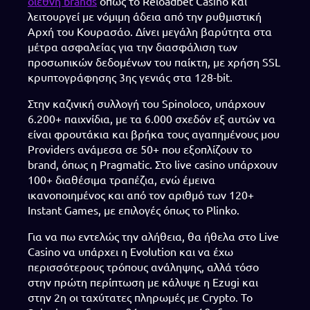
διεθνή brands
όπως το Reloadbet Casino και
λειτουργεί με νόμιμη άδεια από την ρυθμιστική
Αρχή του Κουρασάο. Δίνει μεγάλη βαρύτητα στα
μέτρα ασφαλείας για την διασφάλιση των
προσωπικών δεδομένων του παίκτη, με χρήση SSL
κρυπτογράφησης 3ης γενιάς στα 128-bit.
Στην καζινική συλλογή του Spinoloco, υπάρχουν
6.200+ παιχνίδια, με τα 6.000 σχεδόν εξ αυτών να
είναι φρουτάκια και βρήκα τους αγαπημένους μου
Providers ανάμεσα σε 50+ που εξοπλίζουν το
brand, όπως η Pragmatic. Στο live casino υπάρχουν
100+ διαθέσιμα τραπέζια, ενώ έμεινα
ικανοποιημένος και από τον αριθμό των 120+
Instant Games, με επιλογές όπως το Plinko.
Για να πω εντελώς την αλήθεια, θα ήθελα στο Live
Casino να υπάρχει η Evolution και να έχω
περισσότερους τρόπους ανάληψης, αλλά τόσο
στην πρώτη περίπτωση με κάλυψε η Ezugi και
στην 2η οι ταχύτατες πληρωμές με Crypto. Το