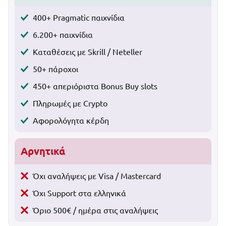
400+ Pragmatic παιχνίδια
6.200+ παιχνίδια
Καταθέσεις με Skrill / Neteller
50+ πάροχοι
450+ απεριόριστα Bonus Buy slots
Πληρωμές με Crypto
Αφορολόγητα κέρδη
Αρνητικά
Όχι αναλήψεις με Visa / Mastercard
Όχι Support στα ελληνικά
Όριο 500€ / ημέρα στις αναλήψεις