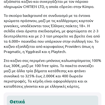
αξιόπιστα καζίνο και συνεργάζεται με τον πάροχο
πληρωμών CHITIEN LTD, η οποία εδρεύει στην Κύπρο.
Το σκούρο background σε συνδυασμό με τα έντονα
χρώματα πράσινου, μαζί με τις καλλίγραμες καρτούν
γυναίκες, υποδέχονται τους Έλληνες παίκτες 18+. Η
σελίδα είναι άριστα σχεδιασμένη, με φορτώματα σε 2-3
δευτερόλεπτα και με 2-3 ταπ μπορείτε να βρείτε ένα από
τα 6.000+ παιχνίδια που υπάρχουν στην συλλογή του. Το
καζίνο εξοπλίζεται από κορυφαίους Providers όπως η
Pragmatic, η Yggdrasil και η Playtech.
Στο καζίνο σας περιμένει μπόνους καλωσορίσματος 100%
έως 300€, μαζί με 100 free spins. Το πακέτο συνεχίζει
μαζί με άλλα τρία βήματα κατάθεσης και φτάνει
συνολικά το 325% έως 2.000€ και 400 δωρεάν
περιστροφές. Τα κέρδη είναι αφορολόγητα και οι
καταθέσεις γίνονται και με ελληνικές κάρτες.
Θετικά