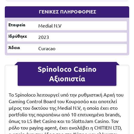
ΓΕΝΙΚΕΣ ΠΛΗΡΟΦΟΡΙΕΣ
Εταιρεία
Medial N.V
Ιδρύθηκε
2023
Άδεια
Curacao
Spinoloco Casino
Αξιοπιστία
To Spinoloco λειτουργεί υπό την ρυθμιστική Αρχή του
Gaming Control Board του Κουρασάο και αποτελεί
μέρος του δικτύου της Medial N.V, η οποία έχει στο
portfolio της παραπάνω από 10 επιτυχημένα brands,
όπως το LS Bet Casino και το SlottoJam Casino. Τον
ρόλο του paying agent, έχει αναλάβει η CHITIEN LTD,