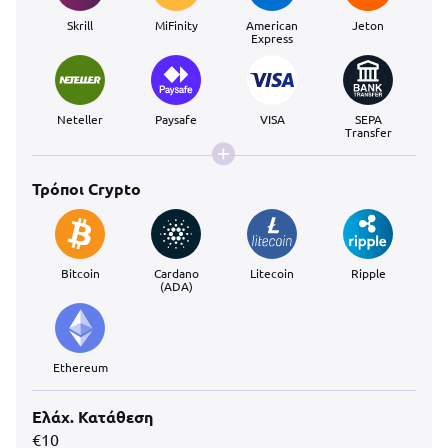
Skrill
MiFinity
American
Jeton
Express
Neteller
Paysafe
VISA
SEPA
Transfer
Τρόποι Crypto
Bitcoin
Cardano
Litecoin
Ripple
(ADA)
Ethereum
Ελάχ. Κατάθεση
€10