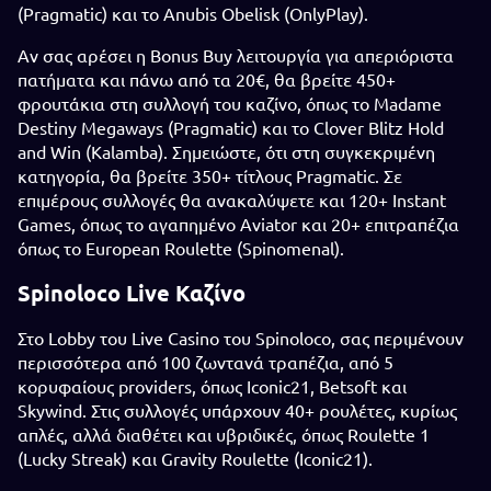
(Pragmatic) και το Anubis Obelisk (OnlyPlay).
Αν σας αρέσει η Bonus Buy λειτουργία για απεριόριστα
πατήματα και πάνω από τα 20€, θα βρείτε 450+
φρουτάκια στη συλλογή του καζίνο, όπως το Madame
Destiny Megaways (Pragmatic) και το Clover Blitz Hold
and Win (Kalamba). Σημειώστε, ότι στη συγκεκριμένη
κατηγορία, θα βρείτε 350+ τίτλους Pragmatic. Σε
επιμέρους συλλογές θα ανακαλύψετε και 120+ Instant
Games, όπως το αγαπημένο Aviator και 20+ επιτραπέζια
όπως το European Roulette (Spinomenal).
Spinoloco Live Καζίνο
Στο Lobby του Live Casino του Spinoloco, σας περιμένουν
περισσότερα από 100 ζωντανά τραπέζια, από 5
κορυφαίους providers, όπως Iconic21, Betsoft και
Skywind. Στις συλλογές υπάρχουν 40+ ρουλέτες, κυρίως
απλές, αλλά διαθέτει και υβριδικές, όπως Roulette 1
(Lucky Streak) και Gravity Roulette (Iconic21).