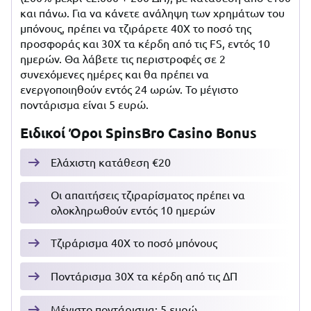
και πάνω. Για να κάνετε ανάληψη των χρημάτων του
μπόνους, πρέπει να τζιράρετε 40Χ το ποσό της
προσφοράς και 30Χ τα κέρδη από τις FS, εντός 10
ημερών. Θα λάβετε τις περιστροφές σε 2
συνεχόμενες ημέρες και θα πρέπει να
ενεργοποιηθούν εντός 24 ωρών. Το μέγιστο
ποντάρισμα είναι 5 ευρώ.
Ειδικοί Όροι SpinsBro Casino Bonus
Ελάχιστη κατάθεση €20
Οι απαιτήσεις τζιραρίσματος πρέπει να
ολοκληρωθούν εντός 10 ημερών
Tζιράρισμα 40Χ το ποσό μπόνους
Ποντάρισμα 30Χ τα κέρδη από τις ΔΠ
Μέγιστο ποντάρισμα: 5 ευρώ