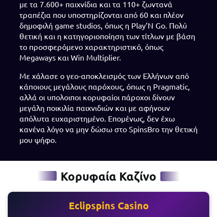
με τα 7.600+ παιχνίδια και τα 110+ ζωντανά
τραπέζια που υποστηρίζονται από 60 και πλέον
δημοφιλή game studios, όπως η Play’N Go. Πολύ
θετική και η κατηγοριοποίηση των τίτλων με βάση
το προσφερόμενο χαρακτηριστικό, όπως
Megaways και Win Multiplier.
Με χάλασε ο γεο-αποκλεισμός των Ελλήνων από
κάποιους μεγάλους παρόχους, όπως η Pragmatic,
αλλά οι υπολοιποι κορυφαίοι πάροχοι δίνουν
μεγάλη ποικιλία παιχνιδιών και με αφήνουν
απόλυτα ευχαριστημένο. Επομένως, δεν έχω
κανένα λόγο να μην δώσω στο SpinsBro την θετική
μου ψήφο.
Κορυφαία Καζίνο
Eclipspins Casino