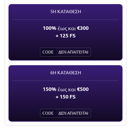
5Η ΚΑΤΆΘΕΣΗ
100%
€300
έως και
+
125 FS
CODE
ΔΕΝ ΑΠΑΙΤΕΙΤΑΙ
6Η ΚΑΤΆΘΕΣΗ
150%
€500
έως και
+
150 FS
CODE
ΔΕΝ ΑΠΑΙΤΕΙΤΑΙ