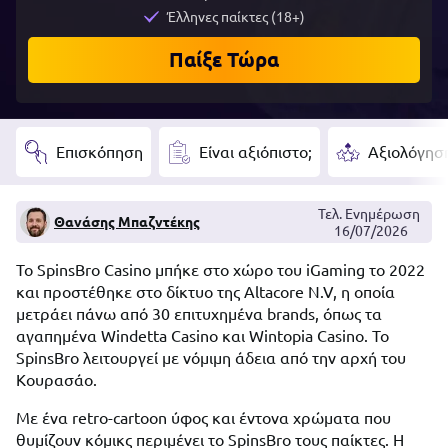
Έλληνες παίκτες (18+)
Παίξε Τώρα
Επισκόπηση
Είναι αξιόπιστο;
Αξιολόγησ
Τελ. Ενημέρωση
Θανάσης Μπαζντέκης
16/07/2026
Το SpinsBro Casino μπήκε στο χώρο του iGaming το 2022
και προστέθηκε στο δίκτυο της Altacore N.V, η οποία
μετράει πάνω από 30 επιτυχημένα brands, όπως τα
αγαπημένα Windetta Casino και Wintopia Casino. Το
SpinsBro λειτουργεί με νόμιμη άδεια από την αρχή του
Κουρασάο.
Με ένα retro-cartoon ύφος και έντονα χρώματα που
θυμίζουν κόμικς περιμένει το SpinsBro τους παίκτες. Η