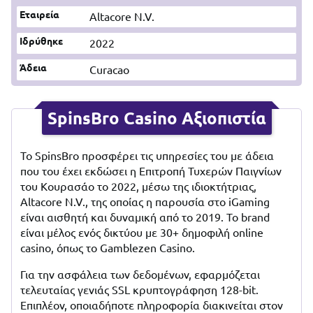
Εταιρεία
Altacore N.V.
Ιδρύθηκε
2022
Άδεια
Curacao
SpinsBro Casino Αξιοπιστία
Το SpinsBro προσφέρει τις υπηρεσίες του με άδεια
που του έχει εκδώσει η Επιτροπή Τυχερών Παιγνίων
του Κουρασάο το 2022, μέσω της ιδιοκτήτριας,
Altacore N.V., της οποίας η παρουσία στο iGaming
είναι αισθητή και δυναμική από το 2019. Το brand
είναι μέλος ενός δικτύου με 30+ δημοφιλή online
casino, όπως το Gamblezen Casino.
Για την ασφάλεια των δεδομένων, εφαρμόζεται
τελευταίας γενιάς SSL κρυπτογράφηση 128-bit.
Επιπλέον, οποιαδήποτε πληροφορία διακινείται στον