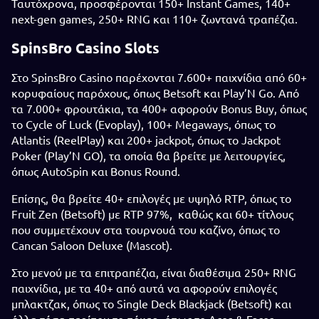
Ταυτόχρονα, προσφέρονται 150+ Instant Games, 140+
next-gen games, 250+ RNG και 110+ ζωντανά τραπέζια.
SpinsBro Casino Slots
Στο SpinsBro Casino παρέχονται 7.600+ παιχνίδια από 60+
κορυφαίους παρόχους, όπως Betsoft και Play’N Go. Από
τα 7.000+ φρουτάκια, τα 400+ αφορούν Bonus Buy, όπως
το Cycle of Luck (Evoplay), 100+ Megaways, όπως το
Atlantis (ReelPlay) και 200+ jackpot, όπως το Jackpot
Poker (Play’N GO), τα οποία θα βρείτε με λειτουργίες,
όπως AutoSpin και Bonus Round.
Επίσης, θα βρείτε 40+ επιλογές με υψηλό RTP, όπως το
Fruit Zen (Betsoft) με RTP 97%, καθώς και 60+ τίτλους
που συμμετέχουν στα τουρνουά του καζίνο, όπως το
Cancan Saloon Deluxe (Mascot).
Στο μενού με τα επιτραπέζια, είναι διαθέσιμα 250+ RNG
παιχνίδια, με τα 40+ από αυτά να αφορούν επιλογές
μπλακτζακ, όπως το Single Deck Blackjack (Betsoft) και