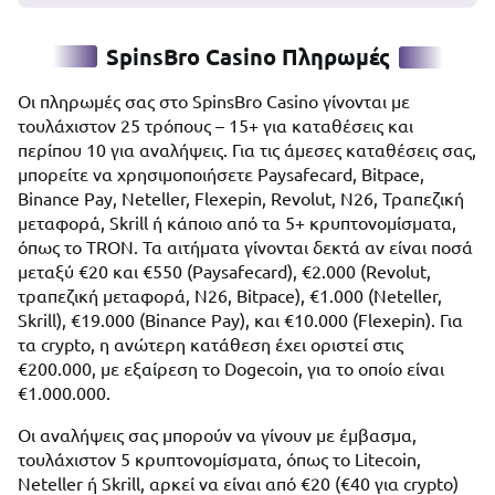
SpinsBro Casino Πληρωμές
Οι πληρωμές σας στο SpinsBro Casino γίνονται με
τουλάχιστον 25 τρόπους – 15+ για καταθέσεις και
περίπου 10 για αναλήψεις. Για τις άμεσες καταθέσεις σας,
μπορείτε να χρησιμοποιήσετε Paysafecard, Bitpace,
Binance Pay, Neteller, Flexepin, Revolut, N26, Τραπεζική
μεταφορά, Skrill ή κάποιο από τα 5+ κρυπτονομίσματα,
όπως το TRON. Τα αιτήματα γίνονται δεκτά αν είναι ποσά
μεταξύ €20 και €550 (Paysafecard), €2.000 (Revolut,
τραπεζική μεταφορά, Ν26, Bitpace), €1.000 (Neteller,
Skrill), €19.000 (Binance Pay), και €10.000 (Flexepin). Για
τα crypto, η ανώτερη κατάθεση έχει οριστεί στις
€200.000, με εξαίρεση το Dogecoin, για το οποίο είναι
€1.000.000.
Οι αναλήψεις σας μπορούν να γίνουν με έμβασμα,
τουλάχιστον 5 κρυπτονομίσματα, όπως το Litecoin,
Neteller ή Skrill, αρκεί να είναι από €20 (€40 για crypto)