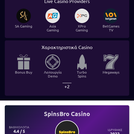
Live Casino Providers
SA Gaming
Asia
XPro
BetGames
Gaming
Gaming
TV
Χαρακτηριστικά Casino
Bonus Buy
Λειτουργία
Turbo
Megaways
Demo
Spins
+2
SpinsBro Casino
ΒΑΘΜΟΛΟΓΙΑ
ΙΔΡΥΘΗΚΕ
4.4 / 5
2022