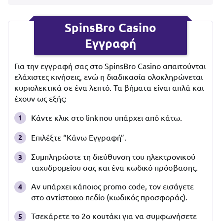
SpinsBro Casino
Εγγραφή
Για την εγγραφή σας στο SpinsBro Casino απαιτούνται
ελάχιστες κινήσεις, ενώ η διαδικασία ολοκληρώνεται
κυριολεκτικά σε ένα λεπτό. Τα βήματα είναι απλά και
έχουν ως εξής:
Κάντε κλικ στο link που υπάρχει από κάτω.
1
Επιλέξτε “Κάνω Εγγραφή”.
2
Συμπληρώστε τη διεύθυνση του ηλεκτρονικού
3
ταχυδρομείου σας και ένα κωδικό πρόσβασης.
Αν υπάρχει κάποιος promo code, τον εισάγετε
4
στο αντίστοιχο πεδίο (κωδικός προσφοράς).
Τσεκάρετε το 2ο κουτάκι για να συμφωνήσετε
5