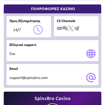
ΠΛΗΡΟΦΟΡΙΕΣ ΚΑΖΙΝΟ
Ώρες Εξυπηρέτησης
CS Channels
24/7
Ελληνικό support
Όχι
Email
support@spinsbro.com
SpinsBro Casino