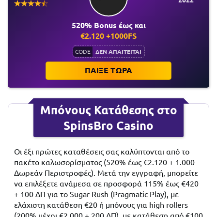
520% Bonus έως και
€2.120 +1000FS
ΔΕΝ ΑΠΑΙΤΕΙΤΑΙ
CODE
ΠΑΙΞΕ ΤΩΡΑ
Μπόνους Κατάθεσης στο
SpinsBro Casino
Οι έξι πρώτες καταθέσεις σας καλύπτονται από το
πακέτο καλωσορίσματος (520% έως €2.120 + 1.000
Δωρεάν Περιστροφές). Μετά την εγγραφή, μπορείτε
να επιλέξετε ανάμεσα σε προσφορά 115% έως €420
+ 100 ΔΠ για το Sugar Rush (Pragmatic Play), με
ελάχιστη κατάθεση €20 ή μπόνους για high rollers
(200% μέχρι €2.000 + 200 ΔΠ), με κατάθεση από €100