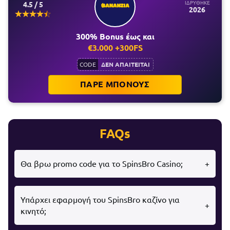
ΙΔΡΥΘΗΚΕ
4.5 / 5
2026
300% Bonus έως και
€3.000 +300FS
ΔΕΝ ΑΠΑΙΤΕΙΤΑΙ
CODE
ΠΑΡΕ ΜΠΟΝΟΥΣ
FAQs
Θα βρω promo code για το SpinsBro Casino;
Και βέβαια θα βρείτε όταν προμοταριστεί κάποια
Υπάρχει εφαρμογή του SpinsBro καζίνο για
προσφορά που απαιτεί την χρήση promo code για
κινητό;
να διεκδικηθεί το μπόνους. Σε αυτή την περίπτωση,