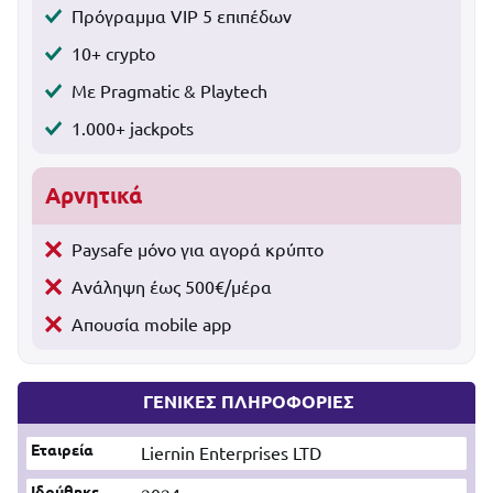
Πρόγραμμα VIP 5 επιπέδων
10+ crypto
Με Pragmatic & Playtech
1.000+ jackpots
Αρνητικά
Paysafe μόνο για αγορά κρύπτο
Ανάληψη έως 500€/μέρα
Απουσία mobile app
ΓΕΝΙΚΕΣ ΠΛΗΡΟΦΟΡΙΕΣ
Εταιρεία
Liernin Enterprises LTD
Ιδρύθηκε