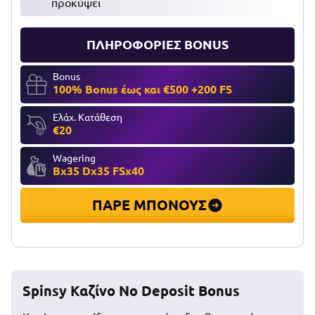
προκύψει
ΠΛΗΡΟΦΟΡΙΕΣ BONUS
Bonus
100% Bonus έως και
€500 +200 FS
Ελάχ. Κατάθεση
€20
Wagering
Bx35 Dx35 FSx40
ΠΑΡΕ ΜΠΟΝΟΥΣ
Spinsy Καζίνο No Deposit Bonus