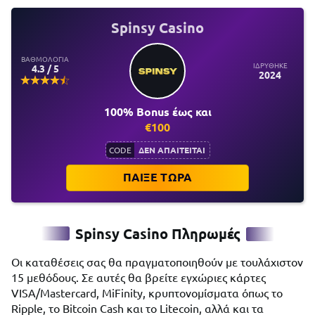
Spinsy Casino
ΒΑΘΜΟΛΟΓΙΑ
ΙΔΡΥΘΗΚΕ
4.3 / 5
2024
100% Bonus έως και
€100
ΔΕΝ ΑΠΑΙΤΕΙΤΑΙ
CODE
ΠΑΙΞΕ ΤΩΡΑ
Spinsy Casino Πληρωμές
Οι καταθέσεις σας θα πραγματοποιηθούν με τουλάχιστον
15 μεθόδους. Σε αυτές θα βρείτε εγχώριες κάρτες
VISA/Mastercard, MiFinity, κρυπτονομίσματα όπως το
Ripple, το Bitcoin Cash και το Litecoin, αλλά και τα