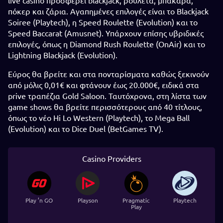
live casino προσφέρει blackjack, ρουλέτα, μπακαρά,
πόκερ και ζάρια. Αγαπημένες επιλογές είναι το Blackjack
Soiree (Playtech), η Speed Roulette (Evolution) και το
Speed Baccarat (Amusnet). Υπάρχουν επίσης υβριδικές
επιλογές, όπως η Diamond Rush Roulette (OnAir) και το
Lightning Blackjack (Evolution).
Εύρος θα βρείτε και στα πονταρίσματα καθώς ξεκινούν
από μόλις 0,01€ και φτάνουν έως 20.000€, ειδικά στα
prive τραπέζια Gold Saloon. Ταυτόχρονα, στη λίστα των
game shows θα βρείτε περισσότερους από 40 τίτλους,
όπως το νέο Hi Lo Western (Playtech), το Mega Ball
(Evolution) και το Dice Duel (BetGames TV).
Casino Providers
Play ’n GO
Playson
Pragmatic
Playtech
Play