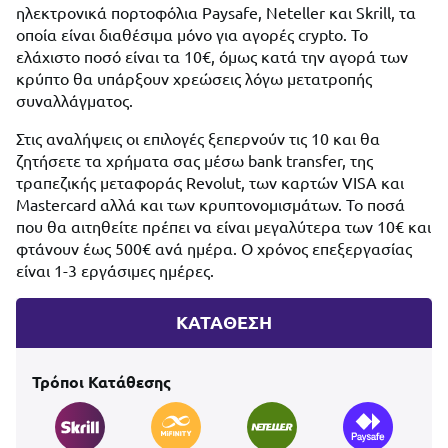
ηλεκτρονικά πορτοφόλια Paysafe, Neteller και Skrill, τα
οποία είναι διαθέσιμα μόνο για αγορές crypto. Το
ελάχιστο ποσό είναι τα 10€, όμως κατά την αγορά των
κρύπτο θα υπάρξουν χρεώσεις λόγω μετατροπής
συναλλάγματος.
Στις αναλήψεις οι επιλογές ξεπερνούν τις 10 και θα
ζητήσετε τα χρήματα σας μέσω bank transfer, της
τραπεζικής μεταφοράς Revolut, των καρτών VISA και
Mastercard αλλά και των κρυπτονομισμάτων. Το ποσά
που θα αιτηθείτε πρέπει να είναι μεγαλύτερα των 10€ και
φτάνουν έως 500€ ανά ημέρα. Ο χρόνος επεξεργασίας
είναι 1-3 εργάσιμες ημέρες.
ΚΑΤΑΘΕΣΗ
Τρόποι Κατάθεσης