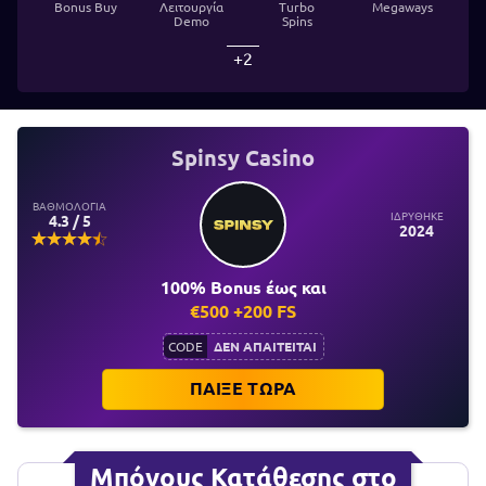
Bonus Buy
Λειτουργία
Turbo
Megaways
Demo
Spins
+2
Spinsy Casino
ΒΑΘΜΟΛΟΓΙΑ
ΙΔΡΥΘΗΚΕ
4.3 / 5
2024
100% Bonus έως και
€500 +200 FS
ΔΕΝ ΑΠΑΙΤΕΙΤΑΙ
CODE
ΠΑΙΞΕ ΤΩΡΑ
Μπόνους Κατάθεσης στο