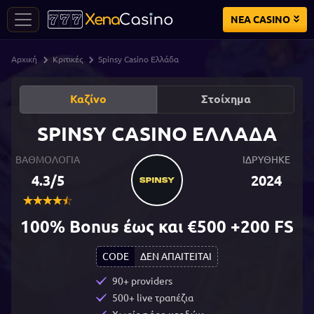
ΝEA CASINO
Αρχική
Κριτικές
Spinsy Casino Ελλάδα
Καζίνο
Στοίχημα
SPINSY CASINO ΕΛΛΆΔΑ
ΒΑΘΜΟΛΟΓΙΑ
ΙΔΡΥΘΗΚΕ
4.3/5
2024
100% Bonus έως και
€500 +200 FS
CODE
ΔΕΝ ΑΠΑΙΤΕΙΤΑΙ
90+ providers
500+ live τραπέζια