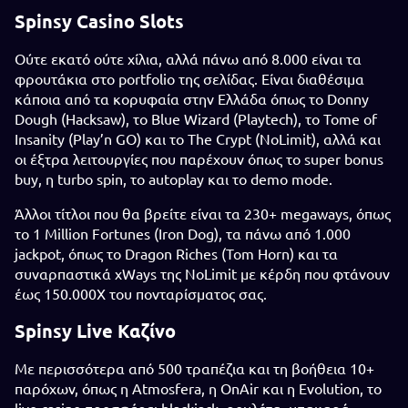
Spinsy Casino Slots
Ούτε εκατό ούτε χίλια, αλλά πάνω από 8.000 είναι τα
φρουτάκια στο portfolio της σελίδας. Είναι διαθέσιμα
κάποια από τα κορυφαία στην Ελλάδα όπως το Donny
Dough (Hacksaw), το Blue Wizard (Playtech), το Tome of
Insanity (Play’n GO) και το The Crypt (NoLimit), αλλά και
οι έξτρα λειτουργίες που παρέχουν όπως το super bonus
buy, η turbo spin, το autoplay και το demo mode.
Άλλοι τίτλοι που θα βρείτε είναι τα 230+ megaways, όπως
το 1 Million Fortunes (Iron Dog), τα πάνω από 1.000
jackpot, όπως το Dragon Riches (Tom Horn) και τα
συναρπαστικά xWays της NoLimit με κέρδη που φτάνουν
έως 150.000X του πονταρίσματος σας.
Spinsy Live Καζίνο
Με περισσότερα από 500 τραπέζια και τη βοήθεια 10+
παρόχων, όπως η Atmosfera, η OnAir και η Evolution, το