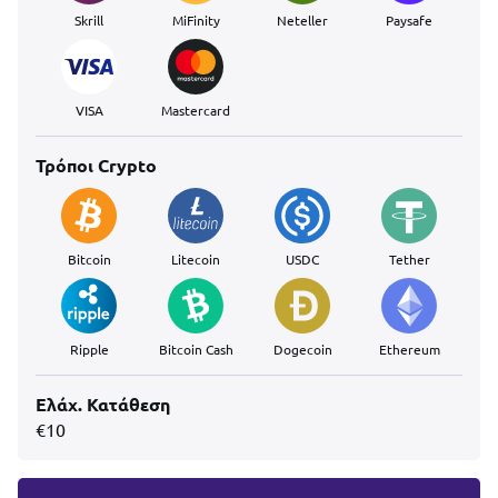
Skrill
MiFinity
Neteller
Paysafe
VISA
Mastercard
Τρόποι Crypto
Bitcoin
Litecoin
USDC
Tether
Ripple
Bitcoin Cash
Dogecoin
Ethereum
Ελάχ. Κατάθεση
€10