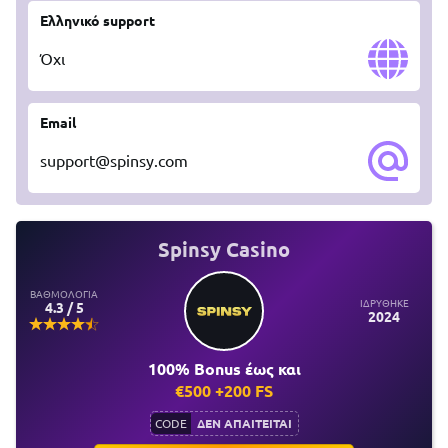
Ελληνικό support
Όχι
Email
support@spinsy.com
Spinsy Casino
ΒΑΘΜΟΛΟΓΙΑ
ΙΔΡΥΘΗΚΕ
4.3 / 5
2024
100% Bonus έως και
€500 +200 FS
ΔΕΝ ΑΠΑΙΤΕΙΤΑΙ
CODE