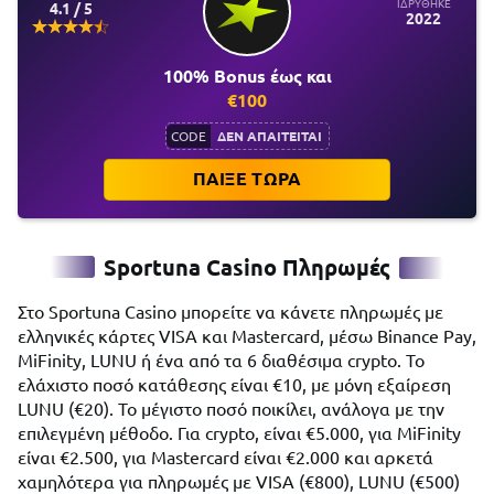
ΙΔΡΥΘΗΚΕ
4.1 / 5
2022
100% Bonus έως και
€100
ΔΕΝ ΑΠΑΙΤΕΙΤΑΙ
CODE
ΠΑΙΞΕ ΤΩΡΑ
Sportuna Casino Πληρωμές
Στο Sportuna Casino μπορείτε να κάνετε πληρωμές με
ελληνικές κάρτες VISA και Mastercard, μέσω Binance Pay,
MiFinity, LUNU ή ένα από τα 6 διαθέσιμα crypto. Το
ελάχιστο ποσό κατάθεσης είναι €10, με μόνη εξαίρεση
LUNU (€20). Το μέγιστο ποσό ποικίλει, ανάλογα με την
επιλεγμένη μέθοδο. Για crypto, είναι €5.000, για MiFinity
είναι €2.500, για Mastercard είναι €2.000 και αρκετά
χαμηλότερα για πληρωμές με VISA (€800), LUNU (€500)