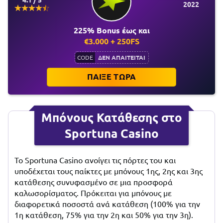
4.1 / 5
2022
225% Bonus έως και
€3.000 + 250FS
ΔΕΝ ΑΠΑΙΤΕΙΤΑΙ
CODE
ΠΑΙΞΕ ΤΩΡΑ
Μπόνους Κατάθεσης στο
Sportuna Casino
Το Sportuna Casino ανοίγει τις πόρτες του και
υποδέχεται τους παίκτες με μπόνους 1ης, 2ης και 3ης
κατάθεσης συνυφασμένο σε μια προσφορά
καλωσορίσματος. Πρόκειται για μπόνους με
διαφορετικά ποσοστά ανά κατάθεση (100% για την
1η κατάθεση, 75% για την 2η και 50% για την 3η).