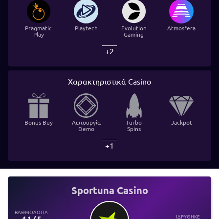
Pragmatic
Playtech
Evolution
Atmosfera
Play
Gaming
+2
Χαρακτηριστικά Casino
Bonus Buy
Λειτουργία
Turbo
Jackpot
Demo
Spins
+1
Sportuna Casino
ΒΑΘΜΟΛΟΓΙΑ
ΙΔΡΥΘΗΚΕ