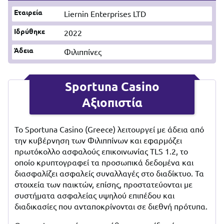
Εταιρεία
Liernin Enterprises LTD
Ιδρύθηκε
2022
Άδεια
Φιλιππίνες
Sportuna Casino
Αξιοπιστία
Το Sportuna Casino (Greece) λειτουργεί με άδεια από
την κυβέρνηση των Φιλιππίνων και εφαρμόζει
πρωτόκολλο ασφαλούς επικοινωνίας TLS 1.2, το
οποίο κρυπτογραφεί τα προσωπικά δεδομένα και
διασφαλίζει ασφαλείς συναλλαγές στο διαδίκτυο. Τα
στοιχεία των παικτών, επίσης, προστατεύονται με
συστήματα ασφαλείας υψηλού επιπέδου και
διαδικασίες που ανταποκρίνονται σε διεθνή πρότυπα.