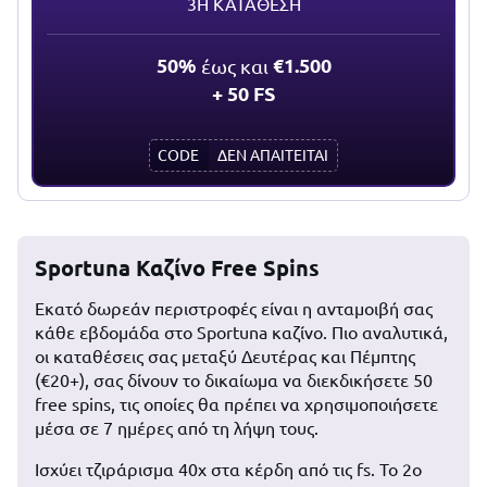
3Η ΚΑΤΆΘΕΣΗ
50%
€1.500
έως και
+
50 FS
CODE
ΔΕΝ ΑΠΑΙΤΕΙΤΑΙ
Sportuna Καζίνο Free Spins
Εκατό δωρεάν περιστροφές είναι η ανταμοιβή σας
κάθε εβδομάδα στο Sportuna καζίνο. Πιο αναλυτικά,
οι καταθέσεις σας μεταξύ Δευτέρας και Πέμπτης
(€20+), σας δίνουν το δικαίωμα να διεκδικήσετε 50
free spins, τις οποίες θα πρέπει να χρησιμοποιήσετε
μέσα σε 7 ημέρες από τη λήψη τους.
Ισχύει τζιράρισμα 40x στα κέρδη από τις fs. Το 2ο