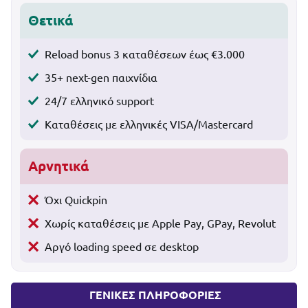
Θετικά
Reload bonus 3 καταθέσεων έως €3.000
35+ next-gen παιχνίδια
24/7 ελληνικό support
Καταθέσεις με ελληνικές VISA/Mastercard
Αρνητικά
Όχι Quickpin
Χωρίς καταθέσεις με Apple Pay, GPay, Revolut
Αργό loading speed σε desktop
ΓΕΝΙΚΕΣ ΠΛΗΡΟΦΟΡΙΕΣ