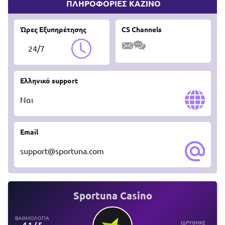
ΠΛΗΡΟΦΟΡΙΕΣ ΚΑΖΙΝΟ
Ώρες Εξυπηρέτησης
CS Channels
24/7
Ελληνικό support
Ναι
Email
support@sportuna.com
Sportuna Casino
ΒΑΘΜΟΛΟΓΙΑ
ΙΔΡΥΘΗΚΕ