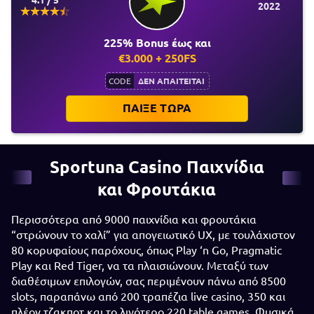
4.1 / 5
2022
225% Bonus έως και
€3.000 + 250FS
ΔΕΝ ΑΠΑΙΤΕΙΤΑΙ
CODE
ΠΑΙΞΕ ΤΩΡΑ
Sportuna Casino Παιχνίδια
και Φρουτάκια
Περισσότερα από 9000 παιχνίδια και φρουτάκια
“στρώνουν το χαλί” για απογειωτικό UX, με τουλάχιστον
80 κορυφαίους παρόχους, όπως Play ‘n Go, Pragmatic
Play και Red Tiger, να τα πλαισιώνουν. Μεταξύ των
διαθέσιμων επιλογών, σας περιμένουν πάνω από 8500
slots, παραπάνω από 200 τραπέζια live casino, 350 και
πλέον τζακποτ και το λιγότερο 220 table games. Φυσικά